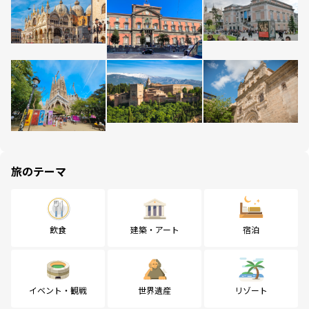
旅のテーマ
飲食
建築・アート
宿泊
イベント・観戦
世界遺産
リゾート