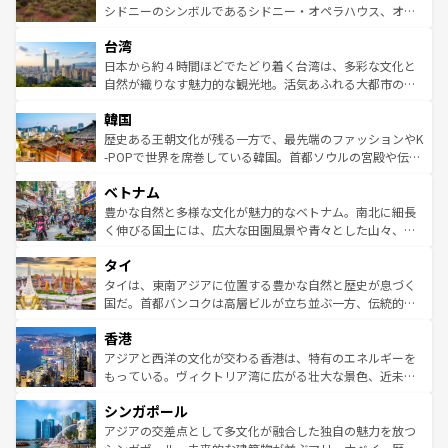
しみながら、その多様性と豊かな歴史を感じることができ
おすすめ。エメラルドグリーンに輝く海をはじめ、豊かな
シドニーのシンボルであるシドニー・オペラハウス、オー
るだろう。車でのロードトリップや列車の旅も、アメリカ
文化や歴史が息づいている。「アロハスピリット」と呼ば
ストラリア東海岸北部に広がる大サンゴ礁地帯グレートバ
ならではの贅沢な旅のスタイルだ。 なお、新着のアメリカ
台湾
れるおもてなしの心で訪れる人々を迎えてくれるハワイの
リアリーフや大陸中央部にそびえるウルル（エアーズロッ
情報は
コンテンツ一覧
を参照してほしい。
人々、おいしいローカルフードやハワイアンミュージッ
ク）、タスマニアの美しい原生林やケアンズの熱帯雨林な
日本から約４時間ほどでたどり着く台湾は、多彩な文化と
ク、伝統的なフラダンスなど、すべてがハワイの魅力を彩
ど、見どころがたくさん。また、カフェやワイン、オージ
自然が織りなす魅力的な観光地。活気あふれる大都市の台
っている。訪れるたびに新しい発見と感動が待っているハ
ービーフなどの食文化も豊かで、美味しいものであふれて
北やノスタルジックな町並みが人気な九份（ジォウフェ
ワイを、存分に味わってほしい。 なお、新着のハワイ情報
韓国
いる。アクティビティも充実しており、サーフィンやダイ
ン）、静ひつな山岳地帯である台湾東部など、都市の喧騒
は
コンテンツ一覧
を参照してほしい。
ビング、ハイキングなど、アウトドア好きにはたまらな
と山間の静けさが共存しており、訪れる人に新しい発見と
歴史ある王朝文化が残る一方で、最先端のファッションやK
い。オーストラリアの多彩な魅力を存分に味わいつくそ
驚きをもたらしてくれる。また、奥深い台湾の食文化も魅
-POPで世界を席巻している韓国。首都ソウルの宮殿や伝統
う。 なお、新着のオーストラリア情報は
コンテンツ一覧
を
力で、夜市などの屋台グルメから高級料理、ヘルシーで美
家屋が並ぶエリアでは韓国の歴史と文化に浸ることがで
参照してほしい。
ベトナム
容にもいいと評判のスイーツなど、バラエティ豊かな料理
き、地方に足を延ばせば四季折々の自然美を楽しむことが
が味わえる。 なお、新着の台湾情報は
コンテンツ一覧
を参
できる。そして、キムチや焼肉、絶品のストリートフード
豊かな自然と多様な文化が魅力的なベトナム。南北に細長
照してほしい。
まで、さまざまな韓国料理が待っている。夜には、韓国な
く伸びる国土には、広大な田園風景や青々とした山々、世
らではのナイトライフも堪能できる。あたたかいホスピタ
界遺産に登録された壮大な自然景観が点在し、都市部では
タイ
リティに包まれながら、韓国の多彩な魅力を心ゆくまで味
急速な発展と共に伝統が息づく。ハノイの古い町並みやホ
わってみてほしい。 なお、新着の韓国情報は
コンテンツ一
ーチミン市のフランス統治時代の建物も、独特の雰囲気を
タイは、東南アジアに位置する豊かな自然と歴史が息づく
覧
を参照してほしい。
醸し出している。また、バラエティの豊かさとおいしさで
国だ。首都バンコクは高層ビルが立ち並ぶ一方、伝統的な
世界中の食通を魅了してやまないベトナム料理も魅力のひ
寺院や市場がいたるところに点在し、古きよき文化と現代
香港
とつ。フォーやバインミー、ベトナムコーヒーなどは、ぜ
の活気が交差している。北部ではチェンマイなどの山岳地
ひ現地で味わいたい。どの地域を訪れてもあたたかい人々
帯で自然と触れ合い、南部ではプーケットやクラビの美し
アジアと西洋の文化が交わる香港は、特有のエネルギーを
が旅行者を迎えてくれるので、きっと忘れられない旅にな
いビーチでリゾート気分を楽しむことができる。タイ料理
もっている。ヴィクトリア湾に広がる壮大な景色、近未来
るはずだ。 なお、新着のベトナム情報は
コンテンツ一覧
を
は世界的に有名で、屋台から高級レストランまで味覚を刺
的なアートスポット、そして歴史と現代が融合した町並
参照してほしい。
シンガポール
激する。気候は一年中温暖で、どの季節にも異なる楽しみ
み、どこを訪れても感動するはず。観光スポットが密集し
が待っている。親しみやすいタイの人々、仏教を中心とし
ており、効率よく見どころを回れるのも魅力。息をのむよ
アジアの交差点として多文化が融合した独自の魅力を放つ
た文化、そして多様な観光資源が、訪れる旅人を魅了し続
うな絶景から文化的な体験まで、香港を存分に楽しみ尽く