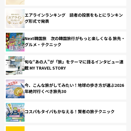
エアラインランキング 読者の投票をもとにランキン
グ形式で発表
Next韓国旅 次の韓国旅行がもっと楽しくなる 旅先・
グルメ・テクニック
旬な“あの人”が「旅」をテーマに語るインタビュー連
載 MY TRAVEL STORY
今、こんな旅がしてみたい！地球の歩き方が選ぶ2026
年絶対行くべき旅先30
コスパもタイパもかなえる！賢者の旅テクニック