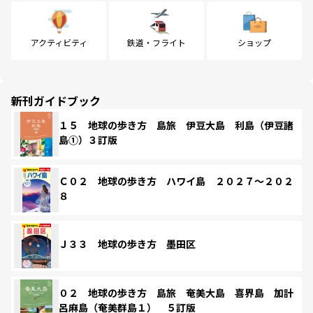
アクティビティ
鉄道・フライト
ショップ
新刊ガイドブック
１５ 地球の歩き方 島旅 伊豆大島 利島（伊豆諸
島①）３訂版
Ｃ０２ 地球の歩き方 ハワイ島 ２０２７～２０２
８
Ｊ３３ 地球の歩き方 墨田区
０２ 地球の歩き方 島旅 奄美大島 喜界島 加計
呂麻島（奄美群島１） ５訂版