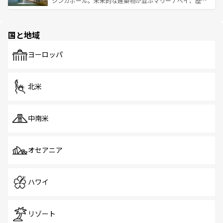
シンガポール。未来的な建築物が並ぶマリーナベイ、歴史
ける。 なお、新着のタイ情報は
コンテンツ一覧
を参照して
そう。 なお、新着の香港情報は
コンテンツ一覧
を参照して
と伝統を感じられるエスニックタウン、多数の緑豊かな公
ほしい。
ほしい。
園や自然保護区など、自然が調和した近代的な景観と文化
の多様性あふれるカラフルな町は、どこを歩いても新しい
国と地域
発見がある。さらに、治安のよさや充実した公共交通機関
も、旅行者にとっては魅力的なポイント。グルメも豊富
で、ホーカーズは地元の風情を楽しめる外せないスポット
ヨーロッパ
だ。訪れる人を飽きさせないシンガポールで、多様な魅力
を体感しよう。 なお、新着のシンガポール情報は
コンテン
ツ一覧
を参照してほしい。
北米
中南米
オセアニア
ハワイ
リゾート