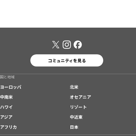
コミュニティを見る
国と地域
ヨーロッパ
北米
中南米
オセアニア
ハワイ
リゾート
アジア
中近東
アフリカ
日本