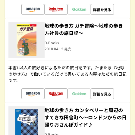
詳細を見る
地球の歩き方 ガチ冒険～地球の歩き
方社員の旅日記～
D-Books
2018.04.12 発売
本書は4人の旅好きによるただの旅日記です。たまたま『地球
の歩き方』で働いているだけで書いてある内容はただの旅日記
です。
詳細を見る
地球の歩き方 カンタベリーと周辺の
すてきな田舎町へ～ロンドンからの日
帰りおさんぽガイド♪
D-Books