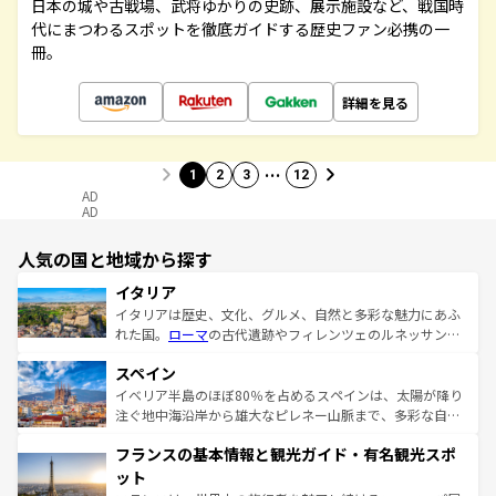
日本の城や古戦場、武将ゆかりの史跡、展示施設など、戦国時
代にまつわるスポットを徹底ガイドする歴史ファン必携の一
冊。
詳細を見る
…
1
2
3
12
AD
AD
人気の国と地域から探す
イタリア
イタリアは歴史、文化、グルメ、自然と多彩な魅力にあふ
れた国。
ローマ
の古代遺跡やフィレンツェのルネッサンス
美術、ヴェネツィアの運河など、歴史あるスポットはもち
スペイン
ろん、トスカーナの美しい田園風景やアマルフィ海岸の絶
景など、自然景観も見逃せない。観光の合間には、本場の
イベリア半島のほぼ80％を占めるスペインは、太陽が降り
ピザやパスタなど、絶品のイタリア料理を堪能することも
注ぐ地中海沿岸から雄大なピレネー山脈まで、多彩な自然
できる。朝目覚めてから夜眠るまで、すべての瞬間を楽し
と文化が詰まったヨーロッパ屈指の旅行先だ。多様な地域
フランスの基本情報と観光ガイド・有名観光スポ
ませてくれるイタリアで、忘れられない旅をしてみよう！
文化が根付くこの国では、情熱的なフラメンコ、熱気あふ
なお、新着のイタリア情報は
コンテンツ一覧
を参照してほ
れる闘牛、そして美味しいタパスが生活の一部となってい
ット
しい。
る。首都マドリードの洗練された雰囲気や、バルセロナの