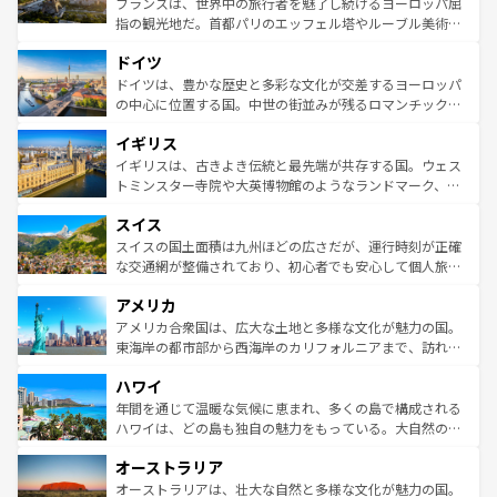
フランスは、世界中の旅行者を魅了し続けるヨーロッパ屈
アートに溢れた街角から、地方では古代ローマ遺跡や中世
指の観光地だ。首都パリのエッフェル塔やルーブル美術館
の城塞都市、穏やかなビーチリゾートまで多彩な表情を見
といった象徴的なスポットから、田舎町の古風な美しさま
せる。地方によって風土や気候が異なるスペインはその個
ドイツ
で、幅広い魅力が詰まっている。華麗な宮殿、歴史的な大
性で訪れる人を魅了する。 なお、新着のスペイン情報は
コ
聖堂、美しいビーチ、そして豊かな自然が、訪れる者を心
ドイツは、豊かな歴史と多彩な文化が交差するヨーロッパ
ンテンツ一覧
を参照してほしい。
から魅了する。また、フランスは美食の国としても知ら
の中心に位置する国。中世の街並みが残るロマンチック街
れ、フランス料理はユネスコ無形文化遺産にも登録されて
道から、未来を先取りするようなモダンな都市まで多様な
イギリス
いる。シャンパンの発祥地であるランス、プロヴァンスの
顔を持つこの国は、どこを歩いても飽きることがない。ベ
香り高いラベンダー畑など、多彩な楽しみ方が可能だ。さ
ルリンの文化的活気、バイエルン州のアルプスの絶景、そ
イギリスは、古きよき伝統と最先端が共存する国。ウェス
らに、パリ以外の地域にも魅力が溢れており、どの街角に
してライン川沿いのワイン畑といった風景は必見。ビール
トミンスター寺院や大英博物館のようなランドマーク、歴
も豊かな歴史と文化が息づいている。パリ以外の個性あふ
とソーセージを味わいながら地元の人と過ごす楽しい時間
史ある大学都市、美しい丘陵地帯や牧歌的な風景など、エ
れる地方に足を運ぶとそれぞれで全く異なる文化を体験で
スイス
は、お酒好きな人にはぜひ体験してほしい。 なお、新着の
リアごとに異なる魅力がある。また、優雅なアフタヌーン
きるだろう。 なお、新着のフランス情報は
コンテンツ一覧
ドイツ情報は
コンテンツ一覧
を参照してほしい。
ティー、ビール好きにはたまらない英国パブ、サッカー観
スイスの国土面積は九州ほどの広さだが、運行時刻が正確
を参照してほしい。
戦など、本場だからこそできる体験も豊富。イギリスを旅
な交通網が整備されており、初心者でも安心して個人旅行
して楽しみつくそう。 なお、新着のイギリス情報は
コンテ
を楽しめる。日本同様に時刻表どおりの旅が可能だ。中世
アメリカ
ンツ一覧
を参照してほしい。
の建物がそのまま残る町や、スイスならではのユニークな
博物館もあり、アルプス観光だけでなく町歩きも満喫する
アメリカ合衆国は、広大な土地と多様な文化が魅力の国。
ことができる。国民の所得が高いため物価も高いが、旅行
東海岸の都市部から西海岸のカリフォルニアまで、訪れる
者向けの交通パス提供のサービスもあり、うまく活用すれ
場所ごとに異なる風景と体験が待っている。ニューヨーク
ハワイ
ば市内交通費無料で観光を楽しむこともできる。 なお、新
のような巨大都市は、観光、ショッピング、エンターテイ
着のスイス情報は
コンテンツ一覧
を参照してほしい。
ンメントが詰まった刺激的なスポットだ。一方、アメリカ
年間を通じて温暖な気候に恵まれ、多くの島で構成される
西部には大自然が広がり、グランドキャニオンやイエロー
ハワイは、どの島も独自の魅力をもっている。大自然の神
ストーン国立公園といった絶景が堪能できる。さらに、南
秘を感じたいなら、火山が生み出した壮大な景観を誇るハ
オーストラリア
部のニューオーリンズでは、音楽と美食が融合した独特の
ワイ島は見逃せない。また、定番の観光地といえばオアフ
文化が魅力。旅行者はアメリカの各地域で異なる魅力を楽
島だが、静かな自然を求めるならマウイ島やカウアイ島が
オーストラリアは、壮大な自然と多様な文化が魅力の国。