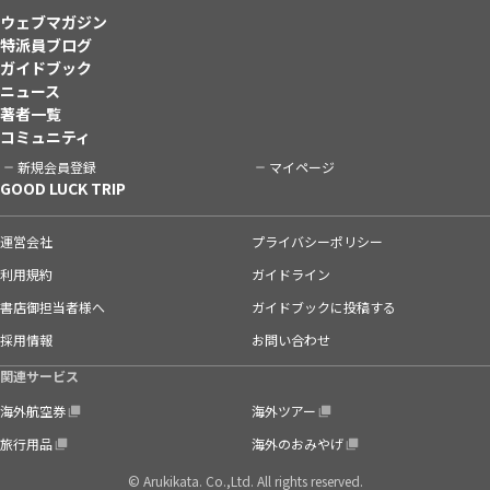
ウェブマガジン
特派員ブログ
ガイドブック
ニュース
著者一覧
コミュニティ
新規会員登録
マイページ
GOOD LUCK TRIP
運営会社
プライバシーポリシー
利用規約
ガイドライン
書店御担当者様へ
ガイドブックに投稿する
採用情報
お問い合わせ
関連サービス
海外航空券
海外ツアー
旅行用品
海外のおみやげ
© Arukikata. Co.,Ltd. All rights reserved.