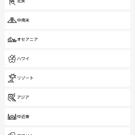
北米
中南米
オセアニア
ハワイ
リゾート
アジア
中近東