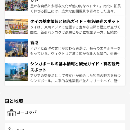
ット
照してほしい。
まで、さまざまな韓国料理が待っている。夜には、韓国な
豊かな自然と多様な文化が魅力的なベトナム。南北に細長
らではのナイトライフも堪能できる。あたたかいホスピタ
く伸びる国土には、広大な田園風景や青々とした山々、世
リティに包まれながら、韓国の多彩な魅力を心ゆくまで味
界遺産に登録された壮大な自然景観が点在し、都市部では
わってみてほしい。 なお、新着の韓国情報は
コンテンツ一
タイの基本情報と観光ガイド・有名観光スポット
急速な発展と共に伝統が息づく。ハノイの古い町並みやホ
覧
を参照してほしい。
ーチミン市のフランス統治時代の建物も、独特の雰囲気を
タイは、東南アジアに位置する豊かな自然と歴史が息づく
醸し出している。また、バラエティの豊かさとおいしさで
国だ。首都バンコクは高層ビルが立ち並ぶ一方、伝統的な
世界中の食通を魅了してやまないベトナム料理も魅力のひ
寺院や市場がいたるところに点在し、古きよき文化と現代
香港
とつ。フォーやバインミー、ベトナムコーヒーなどは、ぜ
の活気が交差している。北部ではチェンマイなどの山岳地
ひ現地で味わいたい。どの地域を訪れてもあたたかい人々
帯で自然と触れ合い、南部ではプーケットやクラビの美し
アジアと西洋の文化が交わる香港は、特有のエネルギーを
が旅行者を迎えてくれるので、きっと忘れられない旅にな
いビーチでリゾート気分を楽しむことができる。タイ料理
もっている。ヴィクトリア湾に広がる壮大な景色、近未来
るはずだ。 なお、新着のベトナム情報は
コンテンツ一覧
を
は世界的に有名で、屋台から高級レストランまで味覚を刺
的なアートスポット、そして歴史と現代が融合した町並
参照してほしい。
シンガポールの基本情報と観光ガイド・有名観光
激する。気候は一年中温暖で、どの季節にも異なる楽しみ
み、どこを訪れても感動するはず。観光スポットが密集し
が待っている。親しみやすいタイの人々、仏教を中心とし
ており、効率よく見どころを回れるのも魅力。息をのむよ
スポット
た文化、そして多様な観光資源が、訪れる旅人を魅了し続
うな絶景から文化的な体験まで、香港を存分に楽しみ尽く
アジアの交差点として多文化が融合した独自の魅力を放つ
ける。 なお、新着のタイ情報は
コンテンツ一覧
を参照して
そう。 なお、新着の香港情報は
コンテンツ一覧
を参照して
シンガポール。未来的な建築物が並ぶマリーナベイ、歴史
ほしい。
ほしい。
と伝統を感じられるエスニックタウン、多数の緑豊かな公
園や自然保護区など、自然が調和した近代的な景観と文化
の多様性あふれるカラフルな町は、どこを歩いても新しい
国と地域
発見がある。さらに、治安のよさや充実した公共交通機関
も、旅行者にとっては魅力的なポイント。グルメも豊富
で、ホーカーズは地元の風情を楽しめる外せないスポット
ヨーロッパ
だ。訪れる人を飽きさせないシンガポールで、多様な魅力
を体感しよう。 なお、新着のシンガポール情報は
コンテン
ツ一覧
を参照してほしい。