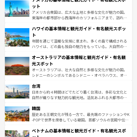
博物館もあり、アルプス観光だけでなく町歩きも満喫する
ット
ことができる。国民の所得が高いため物価も高いが、旅行
アメリカ合衆国は、広大な土地と多様な文化が魅力の国。
者向けの交通パス提供のサービスもあり、うまく活用すれ
東海岸の都市部から西海岸のカリフォルニアまで、訪れる
ば市内交通費無料で観光を楽しむこともできる。 なお、新
場所ごとに異なる風景と体験が待っている。ニューヨーク
着のスイス情報は
コンテンツ一覧
を参照してほしい。
ハワイの基本情報と観光ガイド・有名観光スポッ
のような巨大都市は、観光、ショッピング、エンターテイ
ンメントが詰まった刺激的なスポットだ。一方、アメリカ
ト
西部には大自然が広がり、グランドキャニオンやイエロー
年間を通じて温暖な気候に恵まれ、多くの島で構成される
ストーン国立公園といった絶景が堪能できる。さらに、南
ハワイは、どの島も独自の魅力をもっている。大自然の神
部のニューオーリンズでは、音楽と美食が融合した独特の
秘を感じたいなら、火山が生み出した壮大な景観を誇るハ
文化が魅力。旅行者はアメリカの各地域で異なる魅力を楽
オーストラリアの基本情報と観光ガイド・有名観
ワイ島は見逃せない。また、定番の観光地といえばオアフ
しみながら、その多様性と豊かな歴史を感じることができ
島だが、静かな自然を求めるならマウイ島やカウアイ島が
光スポット
るだろう。車でのロードトリップや列車の旅も、アメリカ
おすすめ。エメラルドグリーンに輝く海をはじめ、豊かな
オーストラリアは、壮大な自然と多様な文化が魅力の国。
ならではの贅沢な旅のスタイルだ。 なお、新着のアメリカ
文化や歴史が息づいている。「アロハスピリット」と呼ば
シドニーのシンボルであるシドニー・オペラハウス、オー
情報は
コンテンツ一覧
を参照してほしい。
れるおもてなしの心で訪れる人々を迎えてくれるハワイの
ストラリア東海岸北部に広がる大サンゴ礁地帯グレートバ
人々、おいしいローカルフードやハワイアンミュージッ
台湾
リアリーフや大陸中央部にそびえるウルル（エアーズロッ
ク、伝統的なフラダンスなど、すべてがハワイの魅力を彩
ク）、タスマニアの美しい原生林やケアンズの熱帯雨林な
日本から約４時間ほどでたどり着く台湾は、多彩な文化と
っている。訪れるたびに新しい発見と感動が待っているハ
ど、見どころがたくさん。また、カフェやワイン、オージ
自然が織りなす魅力的な観光地。活気あふれる大都市の台
ワイを、存分に味わってほしい。 なお、新着のハワイ情報
ービーフなどの食文化も豊かで、美味しいものであふれて
北やノスタルジックな町並みが人気な九份（ジォウフェ
は
コンテンツ一覧
を参照してほしい。
韓国
いる。アクティビティも充実しており、サーフィンやダイ
ン）、静ひつな山岳地帯である台湾東部など、都市の喧騒
ビング、ハイキングなど、アウトドア好きにはたまらな
と山間の静けさが共存しており、訪れる人に新しい発見と
歴史ある王朝文化が残る一方で、最先端のファッションやK
い。オーストラリアの多彩な魅力を存分に味わいつくそ
驚きをもたらしてくれる。また、奥深い台湾の食文化も魅
-POPで世界を席巻している韓国。首都ソウルの宮殿や伝統
う。 なお、新着のオーストラリア情報は
コンテンツ一覧
を
力で、夜市などの屋台グルメから高級料理、ヘルシーで美
家屋が並ぶエリアでは韓国の歴史と文化に浸ることがで
参照してほしい。
ベトナムの基本情報と観光ガイド・有名観光スポ
容にもいいと評判のスイーツなど、バラエティ豊かな料理
き、地方に足を延ばせば四季折々の自然美を楽しむことが
が味わえる。 なお、新着の台湾情報は
コンテンツ一覧
を参
できる。そして、キムチや焼肉、絶品のストリートフード