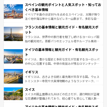
美術、ヴェネツィアの運河など、歴史あるスポットはもち
スペインの観光ポイントと人気スポット・知ってお
ろん、トスカーナの美しい田園風景やアマルフィ海岸の絶
景など、自然景観も見逃せない。観光の合間には、本場の
くべき基本情報
ピザやパスタなど、絶品のイタリア料理を堪能することも
イベリア半島のほぼ80％を占めるスペインは、太陽が降り
できる。朝目覚めてから夜眠るまで、すべての瞬間を楽し
注ぐ地中海沿岸から雄大なピレネー山脈まで、多彩な自然
ませてくれるイタリアで、忘れられない旅をしてみよう！
と文化が詰まったヨーロッパ屈指の旅行先だ。多様な地域
なお、新着のイタリア情報は
コンテンツ一覧
を参照してほ
フランスの基本情報と観光ガイド・有名観光スポ
文化が根付くこの国では、情熱的なフラメンコ、熱気あふ
しい。
れる闘牛、そして美味しいタパスが生活の一部となってい
ット
る。首都マドリードの洗練された雰囲気や、バルセロナの
フランスは、世界中の旅行者を魅了し続けるヨーロッパ屈
アートに溢れた街角から、地方では古代ローマ遺跡や中世
指の観光地だ。首都パリのエッフェル塔やルーブル美術館
の城塞都市、穏やかなビーチリゾートまで多彩な表情を見
といった象徴的なスポットから、田舎町の古風な美しさま
せる。地方によって風土や気候が異なるスペインはその個
ドイツの基本情報と観光ガイド・有名観光スポッ
で、幅広い魅力が詰まっている。華麗な宮殿、歴史的な大
性で訪れる人を魅了する。 なお、新着のスペイン情報は
コ
聖堂、美しいビーチ、そして豊かな自然が、訪れる者を心
ト
ンテンツ一覧
を参照してほしい。
から魅了する。また、フランスは美食の国としても知ら
ドイツは、豊かな歴史と多彩な文化が交差するヨーロッパ
れ、フランス料理はユネスコ無形文化遺産にも登録されて
の中心に位置する国。中世の街並みが残るロマンチック街
いる。シャンパンの発祥地であるランス、プロヴァンスの
道から、未来を先取りするようなモダンな都市まで多様な
香り高いラベンダー畑など、多彩な楽しみ方が可能だ。さ
イギリス
顔を持つこの国は、どこを歩いても飽きることがない。ベ
らに、パリ以外の地域にも魅力が溢れており、どの街角に
ルリンの文化的活気、バイエルン州のアルプスの絶景、そ
イギリスは、古きよき伝統と最先端が共存する国。ウェス
も豊かな歴史と文化が息づいている。パリ以外の個性あふ
してライン川沿いのワイン畑といった風景は必見。ビール
トミンスター寺院や大英博物館のようなランドマーク、歴
れる地方に足を運ぶとそれぞれで全く異なる文化を体験で
とソーセージを味わいながら地元の人と過ごす楽しい時間
史ある大学都市、美しい丘陵地帯や牧歌的な風景など、エ
きるだろう。 なお、新着のフランス情報は
コンテンツ一覧
スイス
は、お酒好きな人にはぜひ体験してほしい。 なお、新着の
リアごとに異なる魅力がある。また、優雅なアフタヌーン
を参照してほしい。
ドイツ情報は
コンテンツ一覧
を参照してほしい。
ティー、ビール好きにはたまらない英国パブ、サッカー観
スイスの国土面積は九州ほどの広さだが、運行時刻が正確
戦など、本場だからこそできる体験も豊富。イギリスを旅
な交通網が整備されており、初心者でも安心して個人旅行
して楽しみつくそう。 なお、新着のイギリス情報は
コンテ
を楽しめる。日本同様に時刻表どおりの旅が可能だ。中世
アメリカの基本情報と観光ガイド・有名観光スポ
ンツ一覧
を参照してほしい。
の建物がそのまま残る町や、スイスならではのユニークな