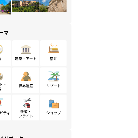
ーマ
食
建築・アート
宿泊
ト・
世界遺産
リゾート
戦
鉄道・
ビティ
ショップ
フライト