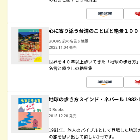
心に寄り添う台湾のことばと絶景１００
BOOKS 旅の名言＆絶景
2022.11.04 発売
世界を４０年以上歩いてきた「地球の歩き方
名言と癒やしの絶景集
地球の歩き方 3 インド・ネパール 1982
D-Books
2018.12.20 発売
1981年、旅人のバイブルとして登場した地
の旅を思い出して欲しい1冊です。