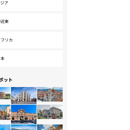
アジア
中近東
アフリカ
日本
ポット