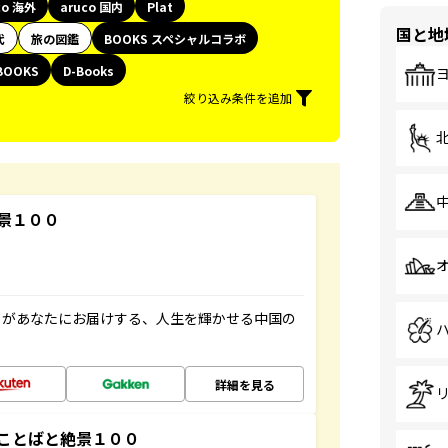
co 海外
aruco 国内
Plat
国と地
代
旅の図鑑
BOOKS スペシャルコラボ
BOOKS
D-Books
絞り込み条件を追加
景１００
」があなたにお届けする、人生を輝かせる中国の
詳細を見る
ことばと絶景１００