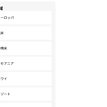
域
ヨーロッパ
北米
中南米
オセアニア
ハワイ
リゾート