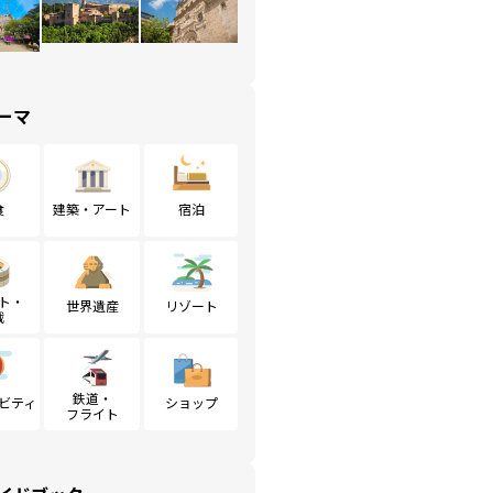
ーマ
食
建築・アート
宿泊
ト・
世界遺産
リゾート
戦
鉄道・
ビティ
ショップ
フライト