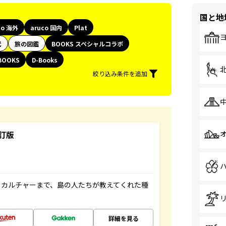
国と地
co 海外
aruco 国内
Plat
代
旅の図鑑
BOOKS スペシャルコラボ
BOOKS
D-Books
絞り込み条件を追加
訂版
、カルチャーまで、島の人たちが教えてくれた種
詳細を見る