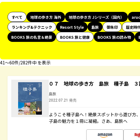
すべて
地球の歩き方 海外
地球の歩き方 Jシリーズ（国内）
aru
ランキング&テクニック
Resort Style
島旅
御朱印
歴史時
BOOKS 旅の名言＆絶景
BOOKS 旅と健康
BOOKS 旅の読み物
41〜60件/282件中 を表示
０７ 地球の歩き方 島旅 種子島 ３
島旅
2022.07.21 発売
ようこそ種子島へ！絶景スポットから遊び方
子島の魅力を１冊に凝縮。さあ、島旅へ