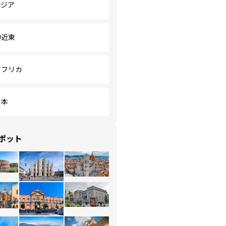
アジア
中近東
アフリカ
日本
ポット