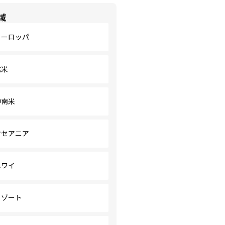
域
ヨーロッパ
北米
中南米
オセアニア
ハワイ
リゾート