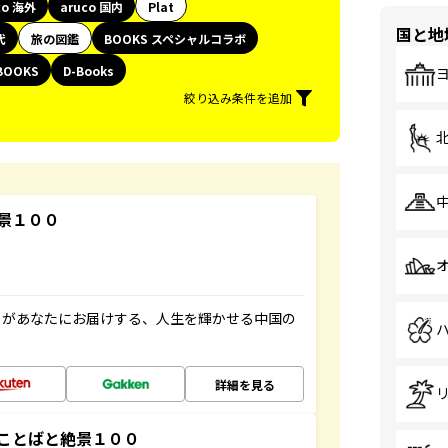
co 海外
aruco 国内
Plat
国と地
代
旅の図鑑
BOOKS スペシャルコラボ
BOOKS
D-Books
絞り込み条件を追加
景１００
」があなたにお届けする、人生を輝かせる中国の
詳細を見る
ことばと絶景１００