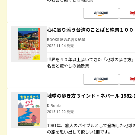
心に寄り添う台湾のことばと絶景１００
BOOKS 旅の名言＆絶景
2022.11.04 発売
世界を４０年以上歩いてきた「地球の歩き方
名言と癒やしの絶景集
地球の歩き方 3 インド・ネパール 1982
D-Books
2018.12.20 発売
1981年、旅人のバイブルとして登場した地
の旅を思い出して欲しい1冊です。