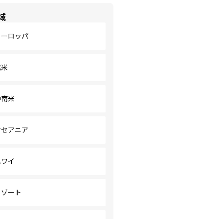
域
ヨーロッパ
北米
中南米
オセアニア
ハワイ
リゾート