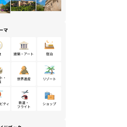
ーマ
食
建築・アート
宿泊
ト・
世界遺産
リゾート
戦
鉄道・
ビティ
ショップ
フライト