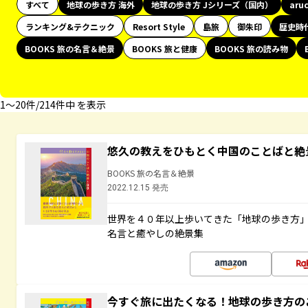
すべて
地球の歩き方 海外
地球の歩き方 Jシリーズ（国内）
aru
ランキング&テクニック
Resort Style
島旅
御朱印
歴史時
BOOKS 旅の名言＆絶景
BOOKS 旅と健康
BOOKS 旅の読み物
1〜20件/214件中 を表示
悠久の教えをひもとく中国のことばと絶
BOOKS 旅の名言＆絶景
2022.12.15 発売
世界を４０年以上歩いてきた「地球の歩き方
名言と癒やしの絶景集
今すぐ旅に出たくなる！地球の歩き方の