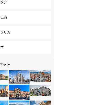
アジア
中近東
アフリカ
日本
ポット