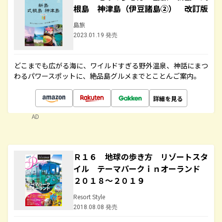
根島 神津島（伊豆諸島②） 改訂版
島旅
2023.01.19 発売
どこまでも広がる海に、ワイルドすぎる野外温泉、神話にまつ
わるパワースポットに、絶品島グルメまでとことんご案内。
詳細を見る
AD
Ｒ１６ 地球の歩き方 リゾートスタ
イル テーマパークｉｎオーランド
２０１８～２０１９
Resort Style
2018.08.08 発売