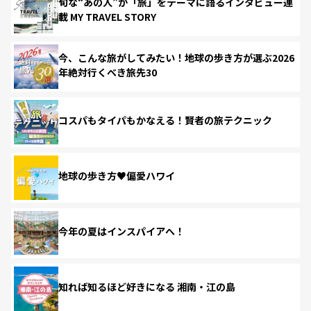
旬な“あの人”が「旅」をテーマに語るインタビュー連
載 MY TRAVEL STORY
今、こんな旅がしてみたい！地球の歩き方が選ぶ2026
年絶対行くべき旅先30
コスパもタイパもかなえる！賢者の旅テクニック
地球の歩き方♥偏愛ハワイ
今年の夏はインスパイアへ！
知れば知るほど好きになる 湘南・江の島