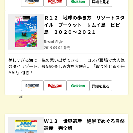
詳細を見る
Ｒ１２ 地球の歩き方 リゾートスタ
イル プーケット サムイ島 ピピ
島 ２０２０～２０２１
Resort Style
2019.09.04 発売
美しすぎる海で一生の思い出ができる！ コスパ最強で大人気
のタイリゾート、最旬の楽しみ方を大解剖。「取り外せる別冊
MAP」付き！
詳細を見る
AD
Ｗ１３ 世界遺産 絶景でめぐる自然
遺産 完全版