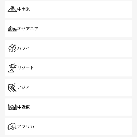
中南米
オセアニア
ハワイ
リゾート
アジア
中近東
アフリカ