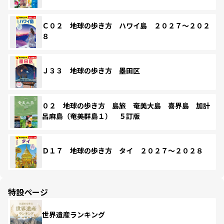
Ｃ０２ 地球の歩き方 ハワイ島 ２０２７～２０２
８
Ｊ３３ 地球の歩き方 墨田区
０２ 地球の歩き方 島旅 奄美大島 喜界島 加計
呂麻島（奄美群島１） ５訂版
Ｄ１７ 地球の歩き方 タイ ２０２７～２０２８
特設ページ
世界遺産ランキング