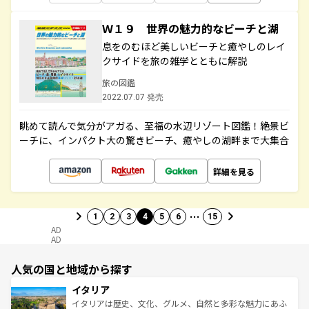
Ｗ１９ 世界の魅力的なビーチと湖
息をのむほど美しいビーチと癒やしのレイ
クサイドを旅の雑学とともに解説
旅の図鑑
2022.07.07 発売
眺めて読んで気分がアガる、至福の水辺リゾート図鑑！絶景ビ
ーチに、インパクト大の驚きビーチ、癒やしの湖畔まで大集合
詳細を見る
…
1
2
3
4
5
6
15
AD
AD
人気の国と地域から探す
イタリア
イタリアは歴史、文化、グルメ、自然と多彩な魅力にあふ