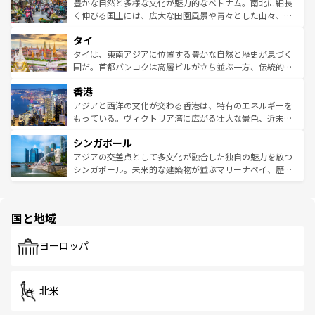
が味わえる。 なお、新着の台湾情報は
コンテンツ一覧
を参
できる。そして、キムチや焼肉、絶品のストリートフード
豊かな自然と多様な文化が魅力的なベトナム。南北に細長
照してほしい。
まで、さまざまな韓国料理が待っている。夜には、韓国な
く伸びる国土には、広大な田園風景や青々とした山々、世
らではのナイトライフも堪能できる。あたたかいホスピタ
界遺産に登録された壮大な自然景観が点在し、都市部では
タイ
リティに包まれながら、韓国の多彩な魅力を心ゆくまで味
急速な発展と共に伝統が息づく。ハノイの古い町並みやホ
わってみてほしい。 なお、新着の韓国情報は
コンテンツ一
ーチミン市のフランス統治時代の建物も、独特の雰囲気を
タイは、東南アジアに位置する豊かな自然と歴史が息づく
覧
を参照してほしい。
醸し出している。また、バラエティの豊かさとおいしさで
国だ。首都バンコクは高層ビルが立ち並ぶ一方、伝統的な
世界中の食通を魅了してやまないベトナム料理も魅力のひ
寺院や市場がいたるところに点在し、古きよき文化と現代
香港
とつ。フォーやバインミー、ベトナムコーヒーなどは、ぜ
の活気が交差している。北部ではチェンマイなどの山岳地
ひ現地で味わいたい。どの地域を訪れてもあたたかい人々
帯で自然と触れ合い、南部ではプーケットやクラビの美し
アジアと西洋の文化が交わる香港は、特有のエネルギーを
が旅行者を迎えてくれるので、きっと忘れられない旅にな
いビーチでリゾート気分を楽しむことができる。タイ料理
もっている。ヴィクトリア湾に広がる壮大な景色、近未来
るはずだ。 なお、新着のベトナム情報は
コンテンツ一覧
を
は世界的に有名で、屋台から高級レストランまで味覚を刺
的なアートスポット、そして歴史と現代が融合した町並
参照してほしい。
シンガポール
激する。気候は一年中温暖で、どの季節にも異なる楽しみ
み、どこを訪れても感動するはず。観光スポットが密集し
が待っている。親しみやすいタイの人々、仏教を中心とし
ており、効率よく見どころを回れるのも魅力。息をのむよ
アジアの交差点として多文化が融合した独自の魅力を放つ
た文化、そして多様な観光資源が、訪れる旅人を魅了し続
うな絶景から文化的な体験まで、香港を存分に楽しみ尽く
シンガポール。未来的な建築物が並ぶマリーナベイ、歴史
ける。 なお、新着のタイ情報は
コンテンツ一覧
を参照して
そう。 なお、新着の香港情報は
コンテンツ一覧
を参照して
と伝統を感じられるエスニックタウン、多数の緑豊かな公
ほしい。
ほしい。
園や自然保護区など、自然が調和した近代的な景観と文化
の多様性あふれるカラフルな町は、どこを歩いても新しい
国と地域
発見がある。さらに、治安のよさや充実した公共交通機関
も、旅行者にとっては魅力的なポイント。グルメも豊富
で、ホーカーズは地元の風情を楽しめる外せないスポット
ヨーロッパ
だ。訪れる人を飽きさせないシンガポールで、多様な魅力
を体感しよう。 なお、新着のシンガポール情報は
コンテン
ツ一覧
を参照してほしい。
北米