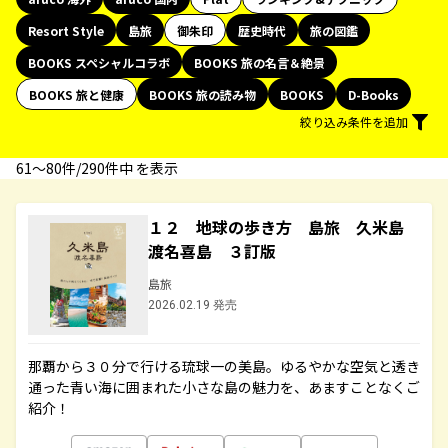
Resort Style
島旅
御朱印
歴史時代
旅の図鑑
BOOKS スペシャルコラボ
BOOKS 旅の名言＆絶景
BOOKS 旅と健康
BOOKS 旅の読み物
BOOKS
D-Books
絞り込み条件を追加
61〜80件/290件中 を表示
１２ 地球の歩き方 島旅 久米島
渡名喜島 ３訂版
島旅
2026.02.19 発売
那覇から３０分で行ける琉球一の美島。ゆるやかな空気と透き
通った青い海に囲まれた小さな島の魅力を、あますことなくご
紹介！