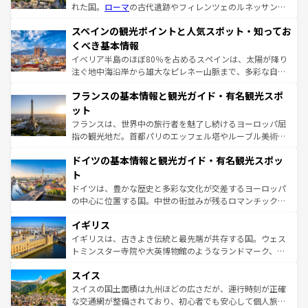
れた国。
ローマ
の古代遺跡やフィレンツェのルネッサンス
美術、ヴェネツィアの運河など、歴史あるスポットはもち
スペインの観光ポイントと人気スポット・知ってお
ろん、トスカーナの美しい田園風景やアマルフィ海岸の絶
景など、自然景観も見逃せない。観光の合間には、本場の
くべき基本情報
ピザやパスタなど、絶品のイタリア料理を堪能することも
イベリア半島のほぼ80％を占めるスペインは、太陽が降り
できる。朝目覚めてから夜眠るまで、すべての瞬間を楽し
注ぐ地中海沿岸から雄大なピレネー山脈まで、多彩な自然
ませてくれるイタリアで、忘れられない旅をしてみよう！
と文化が詰まったヨーロッパ屈指の旅行先だ。多様な地域
なお、新着のイタリア情報は
コンテンツ一覧
を参照してほ
フランスの基本情報と観光ガイド・有名観光スポ
文化が根付くこの国では、情熱的なフラメンコ、熱気あふ
しい。
れる闘牛、そして美味しいタパスが生活の一部となってい
ット
る。首都マドリードの洗練された雰囲気や、バルセロナの
フランスは、世界中の旅行者を魅了し続けるヨーロッパ屈
アートに溢れた街角から、地方では古代ローマ遺跡や中世
指の観光地だ。首都パリのエッフェル塔やルーブル美術館
の城塞都市、穏やかなビーチリゾートまで多彩な表情を見
といった象徴的なスポットから、田舎町の古風な美しさま
せる。地方によって風土や気候が異なるスペインはその個
ドイツの基本情報と観光ガイド・有名観光スポッ
で、幅広い魅力が詰まっている。華麗な宮殿、歴史的な大
性で訪れる人を魅了する。 なお、新着のスペイン情報は
コ
聖堂、美しいビーチ、そして豊かな自然が、訪れる者を心
ト
ンテンツ一覧
を参照してほしい。
から魅了する。また、フランスは美食の国としても知ら
ドイツは、豊かな歴史と多彩な文化が交差するヨーロッパ
れ、フランス料理はユネスコ無形文化遺産にも登録されて
の中心に位置する国。中世の街並みが残るロマンチック街
いる。シャンパンの発祥地であるランス、プロヴァンスの
道から、未来を先取りするようなモダンな都市まで多様な
香り高いラベンダー畑など、多彩な楽しみ方が可能だ。さ
イギリス
顔を持つこの国は、どこを歩いても飽きることがない。ベ
らに、パリ以外の地域にも魅力が溢れており、どの街角に
ルリンの文化的活気、バイエルン州のアルプスの絶景、そ
イギリスは、古きよき伝統と最先端が共存する国。ウェス
も豊かな歴史と文化が息づいている。パリ以外の個性あふ
してライン川沿いのワイン畑といった風景は必見。ビール
トミンスター寺院や大英博物館のようなランドマーク、歴
れる地方に足を運ぶとそれぞれで全く異なる文化を体験で
とソーセージを味わいながら地元の人と過ごす楽しい時間
史ある大学都市、美しい丘陵地帯や牧歌的な風景など、エ
きるだろう。 なお、新着のフランス情報は
コンテンツ一覧
スイス
は、お酒好きな人にはぜひ体験してほしい。 なお、新着の
リアごとに異なる魅力がある。また、優雅なアフタヌーン
を参照してほしい。
ドイツ情報は
コンテンツ一覧
を参照してほしい。
ティー、ビール好きにはたまらない英国パブ、サッカー観
スイスの国土面積は九州ほどの広さだが、運行時刻が正確
戦など、本場だからこそできる体験も豊富。イギリスを旅
な交通網が整備されており、初心者でも安心して個人旅行