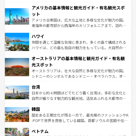
して楽しみつくそう。 なお、新着のイギリス情報は
コンテ
を楽しめる。日本同様に時刻表どおりの旅が可能だ。中世
アメリカの基本情報と観光ガイド・有名観光スポ
ンツ一覧
を参照してほしい。
の建物がそのまま残る町や、スイスならではのユニークな
博物館もあり、アルプス観光だけでなく町歩きも満喫する
ット
ことができる。国民の所得が高いため物価も高いが、旅行
アメリカ合衆国は、広大な土地と多様な文化が魅力の国。
者向けの交通パス提供のサービスもあり、うまく活用すれ
東海岸の都市部から西海岸のカリフォルニアまで、訪れる
ば市内交通費無料で観光を楽しむこともできる。 なお、新
場所ごとに異なる風景と体験が待っている。ニューヨーク
着のスイス情報は
コンテンツ一覧
を参照してほしい。
ハワイ
のような巨大都市は、観光、ショッピング、エンターテイ
ンメントが詰まった刺激的なスポットだ。一方、アメリカ
年間を通じて温暖な気候に恵まれ、多くの島で構成される
西部には大自然が広がり、グランドキャニオンやイエロー
ハワイは、どの島も独自の魅力をもっている。大自然の神
ストーン国立公園といった絶景が堪能できる。さらに、南
秘を感じたいなら、火山が生み出した壮大な景観を誇るハ
オーストラリアの基本情報と観光ガイド・有名観
部のニューオーリンズでは、音楽と美食が融合した独特の
ワイ島は見逃せない。また、定番の観光地といえばオアフ
文化が魅力。旅行者はアメリカの各地域で異なる魅力を楽
島だが、静かな自然を求めるならマウイ島やカウアイ島が
光スポット
しみながら、その多様性と豊かな歴史を感じることができ
おすすめ。エメラルドグリーンに輝く海をはじめ、豊かな
オーストラリアは、壮大な自然と多様な文化が魅力の国。
るだろう。車でのロードトリップや列車の旅も、アメリカ
文化や歴史が息づいている。「アロハスピリット」と呼ば
シドニーのシンボルであるシドニー・オペラハウス、オー
ならではの贅沢な旅のスタイルだ。 なお、新着のアメリカ
れるおもてなしの心で訪れる人々を迎えてくれるハワイの
ストラリア東海岸北部に広がる大サンゴ礁地帯グレートバ
情報は
コンテンツ一覧
を参照してほしい。
人々、おいしいローカルフードやハワイアンミュージッ
台湾
リアリーフや大陸中央部にそびえるウルル（エアーズロッ
ク、伝統的なフラダンスなど、すべてがハワイの魅力を彩
ク）、タスマニアの美しい原生林やケアンズの熱帯雨林な
日本から約４時間ほどでたどり着く台湾は、多彩な文化と
っている。訪れるたびに新しい発見と感動が待っているハ
ど、見どころがたくさん。また、カフェやワイン、オージ
自然が織りなす魅力的な観光地。活気あふれる大都市の台
ワイを、存分に味わってほしい。 なお、新着のハワイ情報
ービーフなどの食文化も豊かで、美味しいものであふれて
北やノスタルジックな町並みが人気な九份（ジォウフェ
は
コンテンツ一覧
を参照してほしい。
韓国
いる。アクティビティも充実しており、サーフィンやダイ
ン）、静ひつな山岳地帯である台湾東部など、都市の喧騒
ビング、ハイキングなど、アウトドア好きにはたまらな
と山間の静けさが共存しており、訪れる人に新しい発見と
歴史ある王朝文化が残る一方で、最先端のファッションやK
い。オーストラリアの多彩な魅力を存分に味わいつくそ
驚きをもたらしてくれる。また、奥深い台湾の食文化も魅
-POPで世界を席巻している韓国。首都ソウルの宮殿や伝統
う。 なお、新着のオーストラリア情報は
コンテンツ一覧
を
力で、夜市などの屋台グルメから高級料理、ヘルシーで美
家屋が並ぶエリアでは韓国の歴史と文化に浸ることがで
参照してほしい。
ベトナム
容にもいいと評判のスイーツなど、バラエティ豊かな料理
き、地方に足を延ばせば四季折々の自然美を楽しむことが