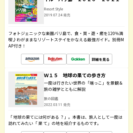
Resort Style
2019.07.24 発売
フォトジェニックな楽園バリ島で、食・買・遊・癒を120％満
喫♪わがままなリゾートステイをかなえる最強ガイド。別冊M
AP付き！
詳細を見る
Ｗ１５ 地球の果ての歩き方
一度は行きたい世界の「端っこ」を景観＆
旅の雑学とともに解説
旅の図鑑
2022.03.11 発売
「 地球の果てには何がある ？」。本書は、旅人として一度は
訪れてみたい「 果 て」の地を紹介するものです。