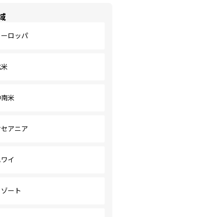
域
ヨーロッパ
北米
中南米
オセアニア
ハワイ
リゾート