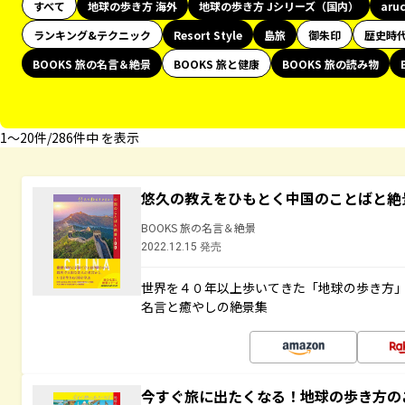
すべて
地球の歩き方 海外
地球の歩き方 Jシリーズ（国内）
aru
ランキング&テクニック
Resort Style
島旅
御朱印
歴史時
BOOKS 旅の名言＆絶景
BOOKS 旅と健康
BOOKS 旅の読み物
1〜20件/286件中 を表示
悠久の教えをひもとく中国のことばと絶
BOOKS 旅の名言＆絶景
2022.12.15 発売
世界を４０年以上歩いてきた「地球の歩き方
名言と癒やしの絶景集
今すぐ旅に出たくなる！地球の歩き方の