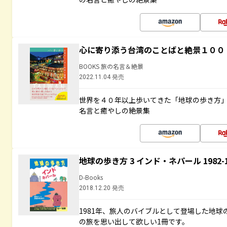
心に寄り添う台湾のことばと絶景１００
BOOKS 旅の名言＆絶景
2022.11.04 発売
世界を４０年以上歩いてきた「地球の歩き方
名言と癒やしの絶景集
地球の歩き方 3 インド・ネパール 1982
D-Books
2018.12.20 発売
1981年、旅人のバイブルとして登場した地
の旅を思い出して欲しい1冊です。