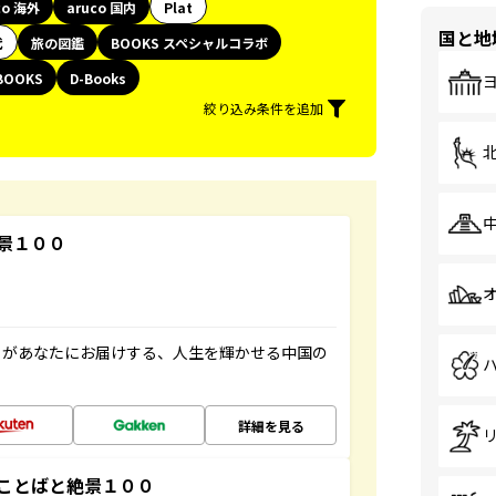
co 海外
aruco 国内
Plat
国と地
代
旅の図鑑
BOOKS スペシャルコラボ
BOOKS
D-Books
絞り込み条件を追加
景１００
」があなたにお届けする、人生を輝かせる中国の
詳細を見る
ことばと絶景１００