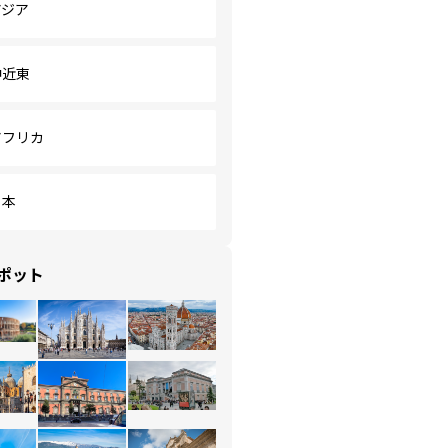
アジア
中近東
アフリカ
日本
ポット