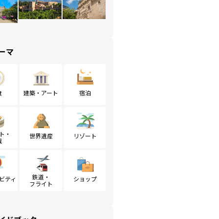
ーマ
食
建築・アート
宿泊
ト・
世界遺産
リゾート
戦
鉄道・
ビティ
ショップ
フライト