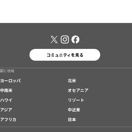
コミュニティを見る
国と地域
ヨーロッパ
北米
中南米
オセアニア
ハワイ
リゾート
アジア
中近東
アフリカ
日本