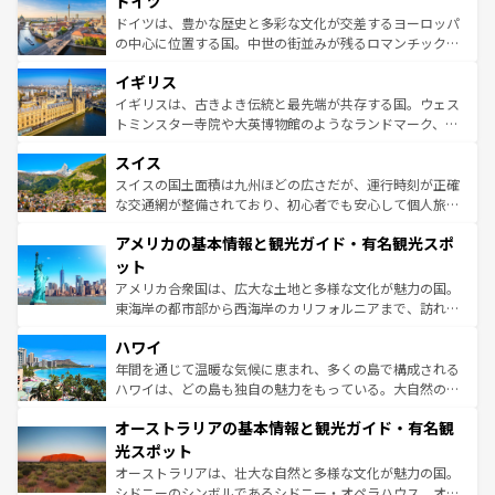
ドイツ
で、幅広い魅力が詰まっている。華麗な宮殿、歴史的な大
性で訪れる人を魅了する。 なお、新着のスペイン情報は
コ
聖堂、美しいビーチ、そして豊かな自然が、訪れる者を心
ドイツは、豊かな歴史と多彩な文化が交差するヨーロッパ
ンテンツ一覧
を参照してほしい。
から魅了する。また、フランスは美食の国としても知ら
の中心に位置する国。中世の街並みが残るロマンチック街
れ、フランス料理はユネスコ無形文化遺産にも登録されて
道から、未来を先取りするようなモダンな都市まで多様な
イギリス
いる。シャンパンの発祥地であるランス、プロヴァンスの
顔を持つこの国は、どこを歩いても飽きることがない。ベ
香り高いラベンダー畑など、多彩な楽しみ方が可能だ。さ
ルリンの文化的活気、バイエルン州のアルプスの絶景、そ
イギリスは、古きよき伝統と最先端が共存する国。ウェス
らに、パリ以外の地域にも魅力が溢れており、どの街角に
してライン川沿いのワイン畑といった風景は必見。ビール
トミンスター寺院や大英博物館のようなランドマーク、歴
も豊かな歴史と文化が息づいている。パリ以外の個性あふ
とソーセージを味わいながら地元の人と過ごす楽しい時間
史ある大学都市、美しい丘陵地帯や牧歌的な風景など、エ
れる地方に足を運ぶとそれぞれで全く異なる文化を体験で
スイス
は、お酒好きな人にはぜひ体験してほしい。 なお、新着の
リアごとに異なる魅力がある。また、優雅なアフタヌーン
きるだろう。 なお、新着のフランス情報は
コンテンツ一覧
ドイツ情報は
コンテンツ一覧
を参照してほしい。
ティー、ビール好きにはたまらない英国パブ、サッカー観
スイスの国土面積は九州ほどの広さだが、運行時刻が正確
を参照してほしい。
戦など、本場だからこそできる体験も豊富。イギリスを旅
な交通網が整備されており、初心者でも安心して個人旅行
して楽しみつくそう。 なお、新着のイギリス情報は
コンテ
を楽しめる。日本同様に時刻表どおりの旅が可能だ。中世
アメリカの基本情報と観光ガイド・有名観光スポ
ンツ一覧
を参照してほしい。
の建物がそのまま残る町や、スイスならではのユニークな
博物館もあり、アルプス観光だけでなく町歩きも満喫する
ット
ことができる。国民の所得が高いため物価も高いが、旅行
アメリカ合衆国は、広大な土地と多様な文化が魅力の国。
者向けの交通パス提供のサービスもあり、うまく活用すれ
東海岸の都市部から西海岸のカリフォルニアまで、訪れる
ば市内交通費無料で観光を楽しむこともできる。 なお、新
場所ごとに異なる風景と体験が待っている。ニューヨーク
着のスイス情報は
コンテンツ一覧
を参照してほしい。
ハワイ
のような巨大都市は、観光、ショッピング、エンターテイ
ンメントが詰まった刺激的なスポットだ。一方、アメリカ
年間を通じて温暖な気候に恵まれ、多くの島で構成される
西部には大自然が広がり、グランドキャニオンやイエロー
ハワイは、どの島も独自の魅力をもっている。大自然の神
ストーン国立公園といった絶景が堪能できる。さらに、南
秘を感じたいなら、火山が生み出した壮大な景観を誇るハ
オーストラリアの基本情報と観光ガイド・有名観
部のニューオーリンズでは、音楽と美食が融合した独特の
ワイ島は見逃せない。また、定番の観光地といえばオアフ
文化が魅力。旅行者はアメリカの各地域で異なる魅力を楽
島だが、静かな自然を求めるならマウイ島やカウアイ島が
光スポット
しみながら、その多様性と豊かな歴史を感じることができ
おすすめ。エメラルドグリーンに輝く海をはじめ、豊かな
オーストラリアは、壮大な自然と多様な文化が魅力の国。
るだろう。車でのロードトリップや列車の旅も、アメリカ
文化や歴史が息づいている。「アロハスピリット」と呼ば
シドニーのシンボルであるシドニー・オペラハウス、オー