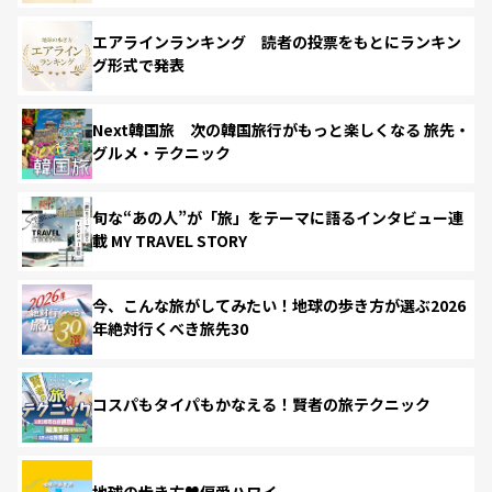
エアラインランキング 読者の投票をもとにランキン
グ形式で発表
Next韓国旅 次の韓国旅行がもっと楽しくなる 旅先・
グルメ・テクニック
旬な“あの人”が「旅」をテーマに語るインタビュー連
載 MY TRAVEL STORY
今、こんな旅がしてみたい！地球の歩き方が選ぶ2026
年絶対行くべき旅先30
コスパもタイパもかなえる！賢者の旅テクニック