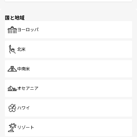
ける。 なお、新着のタイ情報は
コンテンツ一覧
を参照して
そう。 なお、新着の香港情報は
コンテンツ一覧
を参照して
と伝統を感じられるエスニックタウン、多数の緑豊かな公
ほしい。
ほしい。
園や自然保護区など、自然が調和した近代的な景観と文化
の多様性あふれるカラフルな町は、どこを歩いても新しい
国と地域
発見がある。さらに、治安のよさや充実した公共交通機関
も、旅行者にとっては魅力的なポイント。グルメも豊富
で、ホーカーズは地元の風情を楽しめる外せないスポット
ヨーロッパ
だ。訪れる人を飽きさせないシンガポールで、多様な魅力
を体感しよう。 なお、新着のシンガポール情報は
コンテン
ツ一覧
を参照してほしい。
北米
中南米
オセアニア
ハワイ
リゾート