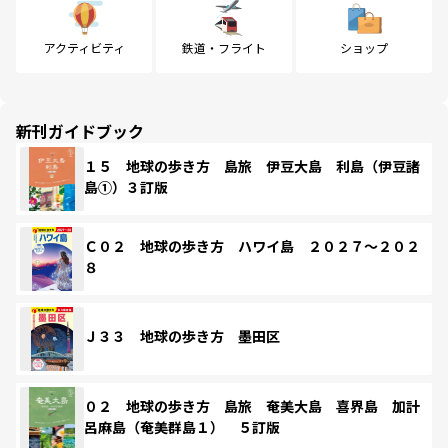
アクティビティ
鉄道・フライト
ショップ
新刊ガイドブック
１５ 地球の歩き方 島旅 伊豆大島 利島（伊豆諸
島①）３訂版
Ｃ０２ 地球の歩き方 ハワイ島 ２０２７～２０２
８
Ｊ３３ 地球の歩き方 墨田区
０２ 地球の歩き方 島旅 奄美大島 喜界島 加計
呂麻島（奄美群島１） ５訂版