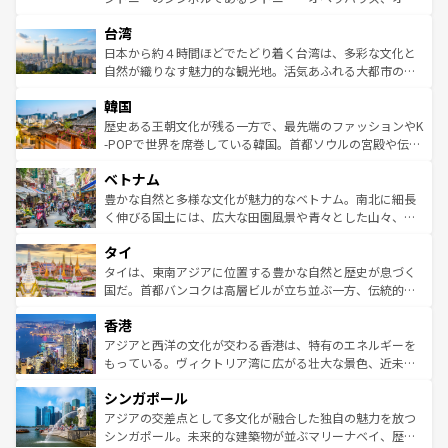
ならではの贅沢な旅のスタイルだ。 なお、新着のアメリカ
れるおもてなしの心で訪れる人々を迎えてくれるハワイの
ストラリア東海岸北部に広がる大サンゴ礁地帯グレートバ
情報は
コンテンツ一覧
を参照してほしい。
人々、おいしいローカルフードやハワイアンミュージッ
台湾
リアリーフや大陸中央部にそびえるウルル（エアーズロッ
ク、伝統的なフラダンスなど、すべてがハワイの魅力を彩
ク）、タスマニアの美しい原生林やケアンズの熱帯雨林な
日本から約４時間ほどでたどり着く台湾は、多彩な文化と
っている。訪れるたびに新しい発見と感動が待っているハ
ど、見どころがたくさん。また、カフェやワイン、オージ
自然が織りなす魅力的な観光地。活気あふれる大都市の台
ワイを、存分に味わってほしい。 なお、新着のハワイ情報
ービーフなどの食文化も豊かで、美味しいものであふれて
北やノスタルジックな町並みが人気な九份（ジォウフェ
は
コンテンツ一覧
を参照してほしい。
韓国
いる。アクティビティも充実しており、サーフィンやダイ
ン）、静ひつな山岳地帯である台湾東部など、都市の喧騒
ビング、ハイキングなど、アウトドア好きにはたまらな
と山間の静けさが共存しており、訪れる人に新しい発見と
歴史ある王朝文化が残る一方で、最先端のファッションやK
い。オーストラリアの多彩な魅力を存分に味わいつくそ
驚きをもたらしてくれる。また、奥深い台湾の食文化も魅
-POPで世界を席巻している韓国。首都ソウルの宮殿や伝統
う。 なお、新着のオーストラリア情報は
コンテンツ一覧
を
力で、夜市などの屋台グルメから高級料理、ヘルシーで美
家屋が並ぶエリアでは韓国の歴史と文化に浸ることがで
参照してほしい。
ベトナム
容にもいいと評判のスイーツなど、バラエティ豊かな料理
き、地方に足を延ばせば四季折々の自然美を楽しむことが
が味わえる。 なお、新着の台湾情報は
コンテンツ一覧
を参
できる。そして、キムチや焼肉、絶品のストリートフード
豊かな自然と多様な文化が魅力的なベトナム。南北に細長
照してほしい。
まで、さまざまな韓国料理が待っている。夜には、韓国な
く伸びる国土には、広大な田園風景や青々とした山々、世
らではのナイトライフも堪能できる。あたたかいホスピタ
界遺産に登録された壮大な自然景観が点在し、都市部では
タイ
リティに包まれながら、韓国の多彩な魅力を心ゆくまで味
急速な発展と共に伝統が息づく。ハノイの古い町並みやホ
わってみてほしい。 なお、新着の韓国情報は
コンテンツ一
ーチミン市のフランス統治時代の建物も、独特の雰囲気を
タイは、東南アジアに位置する豊かな自然と歴史が息づく
覧
を参照してほしい。
醸し出している。また、バラエティの豊かさとおいしさで
国だ。首都バンコクは高層ビルが立ち並ぶ一方、伝統的な
世界中の食通を魅了してやまないベトナム料理も魅力のひ
寺院や市場がいたるところに点在し、古きよき文化と現代
香港
とつ。フォーやバインミー、ベトナムコーヒーなどは、ぜ
の活気が交差している。北部ではチェンマイなどの山岳地
ひ現地で味わいたい。どの地域を訪れてもあたたかい人々
帯で自然と触れ合い、南部ではプーケットやクラビの美し
アジアと西洋の文化が交わる香港は、特有のエネルギーを
が旅行者を迎えてくれるので、きっと忘れられない旅にな
いビーチでリゾート気分を楽しむことができる。タイ料理
もっている。ヴィクトリア湾に広がる壮大な景色、近未来
るはずだ。 なお、新着のベトナム情報は
コンテンツ一覧
を
は世界的に有名で、屋台から高級レストランまで味覚を刺
的なアートスポット、そして歴史と現代が融合した町並
参照してほしい。
シンガポール
激する。気候は一年中温暖で、どの季節にも異なる楽しみ
み、どこを訪れても感動するはず。観光スポットが密集し
が待っている。親しみやすいタイの人々、仏教を中心とし
ており、効率よく見どころを回れるのも魅力。息をのむよ
アジアの交差点として多文化が融合した独自の魅力を放つ
た文化、そして多様な観光資源が、訪れる旅人を魅了し続
うな絶景から文化的な体験まで、香港を存分に楽しみ尽く
シンガポール。未来的な建築物が並ぶマリーナベイ、歴史