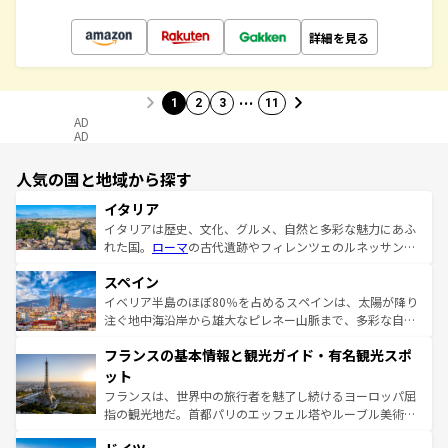
詳細を見る
…
1
2
3
11
AD
AD
人気の国と地域から探す
イタリア
イタリアは歴史、文化、グルメ、自然と多彩な魅力にあふ
れた国。
ローマ
の古代遺跡やフィレンツェのルネッサンス
美術、ヴェネツィアの運河など、歴史あるスポットはもち
スペイン
ろん、トスカーナの美しい田園風景やアマルフィ海岸の絶
景など、自然景観も見逃せない。観光の合間には、本場の
イベリア半島のほぼ80％を占めるスペインは、太陽が降り
ピザやパスタなど、絶品のイタリア料理を堪能することも
注ぐ地中海沿岸から雄大なピレネー山脈まで、多彩な自然
できる。朝目覚めてから夜眠るまで、すべての瞬間を楽し
と文化が詰まったヨーロッパ屈指の旅行先だ。多様な地域
フランスの基本情報と観光ガイド・有名観光スポ
ませてくれるイタリアで、忘れられない旅をしてみよう！
文化が根付くこの国では、情熱的なフラメンコ、熱気あふ
なお、新着のイタリア情報は
コンテンツ一覧
を参照してほ
れる闘牛、そして美味しいタパスが生活の一部となってい
ット
しい。
る。首都マドリードの洗練された雰囲気や、バルセロナの
フランスは、世界中の旅行者を魅了し続けるヨーロッパ屈
アートに溢れた街角から、地方では古代ローマ遺跡や中世
指の観光地だ。首都パリのエッフェル塔やルーブル美術館
の城塞都市、穏やかなビーチリゾートまで多彩な表情を見
といった象徴的なスポットから、田舎町の古風な美しさま
せる。地方によって風土や気候が異なるスペインはその個