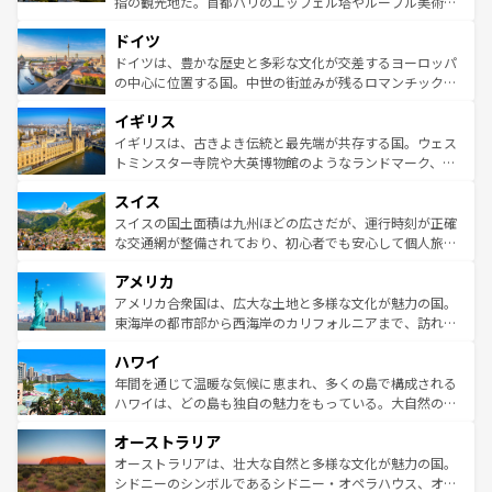
指の観光地だ。首都パリのエッフェル塔やルーブル美術館
の城塞都市、穏やかなビーチリゾートまで多彩な表情を見
といった象徴的なスポットから、田舎町の古風な美しさま
せる。地方によって風土や気候が異なるスペインはその個
ドイツ
で、幅広い魅力が詰まっている。華麗な宮殿、歴史的な大
性で訪れる人を魅了する。 なお、新着のスペイン情報は
コ
聖堂、美しいビーチ、そして豊かな自然が、訪れる者を心
ドイツは、豊かな歴史と多彩な文化が交差するヨーロッパ
ンテンツ一覧
を参照してほしい。
から魅了する。また、フランスは美食の国としても知ら
の中心に位置する国。中世の街並みが残るロマンチック街
れ、フランス料理はユネスコ無形文化遺産にも登録されて
道から、未来を先取りするようなモダンな都市まで多様な
イギリス
いる。シャンパンの発祥地であるランス、プロヴァンスの
顔を持つこの国は、どこを歩いても飽きることがない。ベ
香り高いラベンダー畑など、多彩な楽しみ方が可能だ。さ
ルリンの文化的活気、バイエルン州のアルプスの絶景、そ
イギリスは、古きよき伝統と最先端が共存する国。ウェス
らに、パリ以外の地域にも魅力が溢れており、どの街角に
してライン川沿いのワイン畑といった風景は必見。ビール
トミンスター寺院や大英博物館のようなランドマーク、歴
も豊かな歴史と文化が息づいている。パリ以外の個性あふ
とソーセージを味わいながら地元の人と過ごす楽しい時間
史ある大学都市、美しい丘陵地帯や牧歌的な風景など、エ
れる地方に足を運ぶとそれぞれで全く異なる文化を体験で
スイス
は、お酒好きな人にはぜひ体験してほしい。 なお、新着の
リアごとに異なる魅力がある。また、優雅なアフタヌーン
きるだろう。 なお、新着のフランス情報は
コンテンツ一覧
ドイツ情報は
コンテンツ一覧
を参照してほしい。
ティー、ビール好きにはたまらない英国パブ、サッカー観
スイスの国土面積は九州ほどの広さだが、運行時刻が正確
を参照してほしい。
戦など、本場だからこそできる体験も豊富。イギリスを旅
な交通網が整備されており、初心者でも安心して個人旅行
して楽しみつくそう。 なお、新着のイギリス情報は
コンテ
を楽しめる。日本同様に時刻表どおりの旅が可能だ。中世
アメリカ
ンツ一覧
を参照してほしい。
の建物がそのまま残る町や、スイスならではのユニークな
博物館もあり、アルプス観光だけでなく町歩きも満喫する
アメリカ合衆国は、広大な土地と多様な文化が魅力の国。
ことができる。国民の所得が高いため物価も高いが、旅行
東海岸の都市部から西海岸のカリフォルニアまで、訪れる
者向けの交通パス提供のサービスもあり、うまく活用すれ
場所ごとに異なる風景と体験が待っている。ニューヨーク
ハワイ
ば市内交通費無料で観光を楽しむこともできる。 なお、新
のような巨大都市は、観光、ショッピング、エンターテイ
着のスイス情報は
コンテンツ一覧
を参照してほしい。
ンメントが詰まった刺激的なスポットだ。一方、アメリカ
年間を通じて温暖な気候に恵まれ、多くの島で構成される
西部には大自然が広がり、グランドキャニオンやイエロー
ハワイは、どの島も独自の魅力をもっている。大自然の神
ストーン国立公園といった絶景が堪能できる。さらに、南
秘を感じたいなら、火山が生み出した壮大な景観を誇るハ
オーストラリア
部のニューオーリンズでは、音楽と美食が融合した独特の
ワイ島は見逃せない。また、定番の観光地といえばオアフ
文化が魅力。旅行者はアメリカの各地域で異なる魅力を楽
島だが、静かな自然を求めるならマウイ島やカウアイ島が
オーストラリアは、壮大な自然と多様な文化が魅力の国。
しみながら、その多様性と豊かな歴史を感じることができ
おすすめ。エメラルドグリーンに輝く海をはじめ、豊かな
シドニーのシンボルであるシドニー・オペラハウス、オー