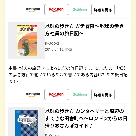
詳細を見る
地球の歩き方 ガチ冒険～地球の歩き
方社員の旅日記～
D-Books
2018.04.12 発売
本書は4人の旅好きによるただの旅日記です。たまたま『地球
の歩き方』で働いているだけで書いてある内容はただの旅日記
です。
詳細を見る
地球の歩き方 カンタベリーと周辺の
すてきな田舎町へ～ロンドンからの日
帰りおさんぽガイド♪
D-Books