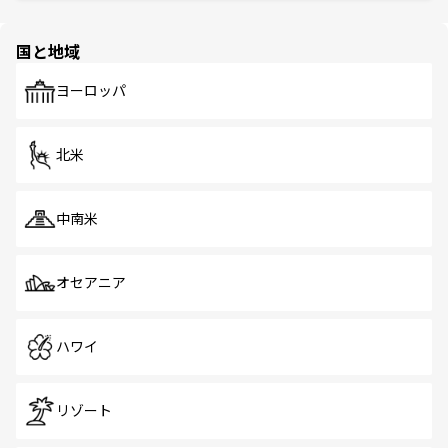
ほしい。
ほしい。
園や自然保護区など、自然が調和した近代的な景観と文化
の多様性あふれるカラフルな町は、どこを歩いても新しい
国と地域
発見がある。さらに、治安のよさや充実した公共交通機関
も、旅行者にとっては魅力的なポイント。グルメも豊富
で、ホーカーズは地元の風情を楽しめる外せないスポット
ヨーロッパ
だ。訪れる人を飽きさせないシンガポールで、多様な魅力
を体感しよう。 なお、新着のシンガポール情報は
コンテン
ツ一覧
を参照してほしい。
北米
中南米
オセアニア
ハワイ
リゾート