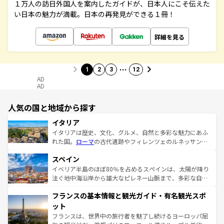
１万人の訪日外国人を案内したガイドが、日本人にこそ伝えた
い日本の魅力が満載。日本の再発見ができる１冊！
詳細を見る
…
1
2
3
12
AD
AD
人気の国と地域から探す
イタリア
イタリアは歴史、文化、グルメ、自然と多彩な魅力にあふ
れた国。
ローマ
の古代遺跡やフィレンツェのルネッサンス
美術、ヴェネツィアの運河など、歴史あるスポットはもち
スペイン
ろん、トスカーナの美しい田園風景やアマルフィ海岸の絶
景など、自然景観も見逃せない。観光の合間には、本場の
イベリア半島のほぼ80％を占めるスペインは、太陽が降り
ピザやパスタなど、絶品のイタリア料理を堪能することも
注ぐ地中海沿岸から雄大なピレネー山脈まで、多彩な自然
できる。朝目覚めてから夜眠るまで、すべての瞬間を楽し
と文化が詰まったヨーロッパ屈指の旅行先だ。多様な地域
フランスの基本情報と観光ガイド・有名観光スポ
ませてくれるイタリアで、忘れられない旅をしてみよう！
文化が根付くこの国では、情熱的なフラメンコ、熱気あふ
なお、新着のイタリア情報は
コンテンツ一覧
を参照してほ
れる闘牛、そして美味しいタパスが生活の一部となってい
ット
しい。
る。首都マドリードの洗練された雰囲気や、バルセロナの
フランスは、世界中の旅行者を魅了し続けるヨーロッパ屈
アートに溢れた街角から、地方では古代ローマ遺跡や中世