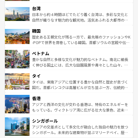
るだろう。車でのロードトリップや列車の旅も、アメリカ
文化や歴史が息づいている。「アロハスピリット」と呼ば
ストラリア東海岸北部に広がる大サンゴ礁地帯グレートバ
ならではの贅沢な旅のスタイルだ。 なお、新着のアメリカ
台湾
れるおもてなしの心で訪れる人々を迎えてくれるハワイの
リアリーフや大陸中央部にそびえるウルル（エアーズロッ
情報は
コンテンツ一覧
を参照してほしい。
人々、おいしいローカルフードやハワイアンミュージッ
ク）、タスマニアの美しい原生林やケアンズの熱帯雨林な
日本から約４時間ほどでたどり着く台湾は、多彩な文化と
ク、伝統的なフラダンスなど、すべてがハワイの魅力を彩
ど、見どころがたくさん。また、カフェやワイン、オージ
自然が織りなす魅力的な観光地。活気あふれる大都市の台
っている。訪れるたびに新しい発見と感動が待っているハ
ービーフなどの食文化も豊かで、美味しいものであふれて
北やノスタルジックな町並みが人気な九份（ジォウフェ
ワイを、存分に味わってほしい。 なお、新着のハワイ情報
韓国
いる。アクティビティも充実しており、サーフィンやダイ
ン）、静ひつな山岳地帯である台湾東部など、都市の喧騒
は
コンテンツ一覧
を参照してほしい。
ビング、ハイキングなど、アウトドア好きにはたまらな
と山間の静けさが共存しており、訪れる人に新しい発見と
歴史ある王朝文化が残る一方で、最先端のファッションやK
い。オーストラリアの多彩な魅力を存分に味わいつくそ
驚きをもたらしてくれる。また、奥深い台湾の食文化も魅
-POPで世界を席巻している韓国。首都ソウルの宮殿や伝統
う。 なお、新着のオーストラリア情報は
コンテンツ一覧
を
力で、夜市などの屋台グルメから高級料理、ヘルシーで美
家屋が並ぶエリアでは韓国の歴史と文化に浸ることがで
参照してほしい。
ベトナム
容にもいいと評判のスイーツなど、バラエティ豊かな料理
き、地方に足を延ばせば四季折々の自然美を楽しむことが
が味わえる。 なお、新着の台湾情報は
コンテンツ一覧
を参
できる。そして、キムチや焼肉、絶品のストリートフード
豊かな自然と多様な文化が魅力的なベトナム。南北に細長
照してほしい。
まで、さまざまな韓国料理が待っている。夜には、韓国な
く伸びる国土には、広大な田園風景や青々とした山々、世
らではのナイトライフも堪能できる。あたたかいホスピタ
界遺産に登録された壮大な自然景観が点在し、都市部では
タイ
リティに包まれながら、韓国の多彩な魅力を心ゆくまで味
急速な発展と共に伝統が息づく。ハノイの古い町並みやホ
わってみてほしい。 なお、新着の韓国情報は
コンテンツ一
ーチミン市のフランス統治時代の建物も、独特の雰囲気を
タイは、東南アジアに位置する豊かな自然と歴史が息づく
覧
を参照してほしい。
醸し出している。また、バラエティの豊かさとおいしさで
国だ。首都バンコクは高層ビルが立ち並ぶ一方、伝統的な
世界中の食通を魅了してやまないベトナム料理も魅力のひ
寺院や市場がいたるところに点在し、古きよき文化と現代
香港
とつ。フォーやバインミー、ベトナムコーヒーなどは、ぜ
の活気が交差している。北部ではチェンマイなどの山岳地
ひ現地で味わいたい。どの地域を訪れてもあたたかい人々
帯で自然と触れ合い、南部ではプーケットやクラビの美し
アジアと西洋の文化が交わる香港は、特有のエネルギーを
が旅行者を迎えてくれるので、きっと忘れられない旅にな
いビーチでリゾート気分を楽しむことができる。タイ料理
もっている。ヴィクトリア湾に広がる壮大な景色、近未来
るはずだ。 なお、新着のベトナム情報は
コンテンツ一覧
を
は世界的に有名で、屋台から高級レストランまで味覚を刺
的なアートスポット、そして歴史と現代が融合した町並
参照してほしい。
シンガポール
激する。気候は一年中温暖で、どの季節にも異なる楽しみ
み、どこを訪れても感動するはず。観光スポットが密集し
が待っている。親しみやすいタイの人々、仏教を中心とし
ており、効率よく見どころを回れるのも魅力。息をのむよ
アジアの交差点として多文化が融合した独自の魅力を放つ
た文化、そして多様な観光資源が、訪れる旅人を魅了し続
うな絶景から文化的な体験まで、香港を存分に楽しみ尽く
シンガポール。未来的な建築物が並ぶマリーナベイ、歴史
ける。 なお、新着のタイ情報は
コンテンツ一覧
を参照して
そう。 なお、新着の香港情報は
コンテンツ一覧
を参照して
と伝統を感じられるエスニックタウン、多数の緑豊かな公