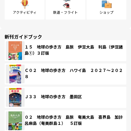
アクティビティ
鉄道・フライト
ショップ
新刊ガイドブック
１５ 地球の歩き方 島旅 伊豆大島 利島（伊豆諸
島①）３訂版
Ｃ０２ 地球の歩き方 ハワイ島 ２０２７～２０２
８
Ｊ３３ 地球の歩き方 墨田区
０２ 地球の歩き方 島旅 奄美大島 喜界島 加計
呂麻島（奄美群島１） ５訂版