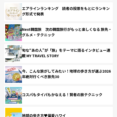
エアラインランキング 読者の投票をもとにランキン
グ形式で発表
Next韓国旅 次の韓国旅行がもっと楽しくなる 旅先・
グルメ・テクニック
旬な“あの人”が「旅」をテーマに語るインタビュー連
載 MY TRAVEL STORY
今、こんな旅がしてみたい！地球の歩き方が選ぶ2026
年絶対行くべき旅先30
コスパもタイパもかなえる！賢者の旅テクニック
地球の歩き方♥偏愛ハワイ