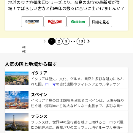
地球の歩き方御朱印シリーズより、奈良のお寺の最新版が登
場！すばらしい古寺と御朱印の数々に合いに出かけませんか？
詳細を見る
…
1
2
3
13
AD
AD
人気の国と地域から探す
イタリア
イタリアは歴史、文化、グルメ、自然と多彩な魅力にあふ
れた国。
ローマ
の古代遺跡やフィレンツェのルネッサンス
美術、ヴェネツィアの運河など、歴史あるスポットはもち
スペイン
ろん、トスカーナの美しい田園風景やアマルフィ海岸の絶
景など、自然景観も見逃せない。観光の合間には、本場の
イベリア半島のほぼ80％を占めるスペインは、太陽が降り
ピザやパスタなど、絶品のイタリア料理を堪能することも
注ぐ地中海沿岸から雄大なピレネー山脈まで、多彩な自然
できる。朝目覚めてから夜眠るまで、すべての瞬間を楽し
と文化が詰まったヨーロッパ屈指の旅行先だ。多様な地域
フランス
ませてくれるイタリアで、忘れられない旅をしてみよう！
文化が根付くこの国では、情熱的なフラメンコ、熱気あふ
なお、新着のイタリア情報は
コンテンツ一覧
を参照してほ
れる闘牛、そして美味しいタパスが生活の一部となってい
フランスは、世界中の旅行者を魅了し続けるヨーロッパ屈
しい。
る。首都マドリードの洗練された雰囲気や、バルセロナの
指の観光地だ。首都パリのエッフェル塔やルーブル美術館
アートに溢れた街角から、地方では古代ローマ遺跡や中世
といった象徴的なスポットから、田舎町の古風な美しさま