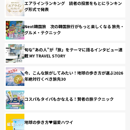
エアラインランキング 読者の投票をもとにランキン
グ形式で発表
Next韓国旅 次の韓国旅行がもっと楽しくなる 旅先・
グルメ・テクニック
旬な“あの人”が「旅」をテーマに語るインタビュー連
載 MY TRAVEL STORY
今、こんな旅がしてみたい！地球の歩き方が選ぶ2026
年絶対行くべき旅先30
コスパもタイパもかなえる！賢者の旅テクニック
地球の歩き方♥偏愛ハワイ