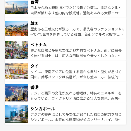
ならではの贅沢な旅のスタイルだ。 なお、新着のアメリカ
台湾
れるおもてなしの心で訪れる人々を迎えてくれるハワイの
リアリーフや大陸中央部にそびえるウルル（エアーズロッ
情報は
コンテンツ一覧
を参照してほしい。
人々、おいしいローカルフードやハワイアンミュージッ
ク）、タスマニアの美しい原生林やケアンズの熱帯雨林な
日本から約４時間ほどでたどり着く台湾は、多彩な文化と
ク、伝統的なフラダンスなど、すべてがハワイの魅力を彩
ど、見どころがたくさん。また、カフェやワイン、オージ
自然が織りなす魅力的な観光地。活気あふれる大都市の台
っている。訪れるたびに新しい発見と感動が待っているハ
ービーフなどの食文化も豊かで、美味しいものであふれて
北やノスタルジックな町並みが人気な九份（ジォウフェ
ワイを、存分に味わってほしい。 なお、新着のハワイ情報
韓国
いる。アクティビティも充実しており、サーフィンやダイ
ン）、静ひつな山岳地帯である台湾東部など、都市の喧騒
は
コンテンツ一覧
を参照してほしい。
ビング、ハイキングなど、アウトドア好きにはたまらな
と山間の静けさが共存しており、訪れる人に新しい発見と
歴史ある王朝文化が残る一方で、最先端のファッションやK
い。オーストラリアの多彩な魅力を存分に味わいつくそ
驚きをもたらしてくれる。また、奥深い台湾の食文化も魅
-POPで世界を席巻している韓国。首都ソウルの宮殿や伝統
う。 なお、新着のオーストラリア情報は
コンテンツ一覧
を
力で、夜市などの屋台グルメから高級料理、ヘルシーで美
家屋が並ぶエリアでは韓国の歴史と文化に浸ることがで
参照してほしい。
ベトナム
容にもいいと評判のスイーツなど、バラエティ豊かな料理
き、地方に足を延ばせば四季折々の自然美を楽しむことが
が味わえる。 なお、新着の台湾情報は
コンテンツ一覧
を参
できる。そして、キムチや焼肉、絶品のストリートフード
豊かな自然と多様な文化が魅力的なベトナム。南北に細長
照してほしい。
まで、さまざまな韓国料理が待っている。夜には、韓国な
く伸びる国土には、広大な田園風景や青々とした山々、世
らではのナイトライフも堪能できる。あたたかいホスピタ
界遺産に登録された壮大な自然景観が点在し、都市部では
タイ
リティに包まれながら、韓国の多彩な魅力を心ゆくまで味
急速な発展と共に伝統が息づく。ハノイの古い町並みやホ
わってみてほしい。 なお、新着の韓国情報は
コンテンツ一
ーチミン市のフランス統治時代の建物も、独特の雰囲気を
タイは、東南アジアに位置する豊かな自然と歴史が息づく
覧
を参照してほしい。
醸し出している。また、バラエティの豊かさとおいしさで
国だ。首都バンコクは高層ビルが立ち並ぶ一方、伝統的な
世界中の食通を魅了してやまないベトナム料理も魅力のひ
寺院や市場がいたるところに点在し、古きよき文化と現代
香港
とつ。フォーやバインミー、ベトナムコーヒーなどは、ぜ
の活気が交差している。北部ではチェンマイなどの山岳地
ひ現地で味わいたい。どの地域を訪れてもあたたかい人々
帯で自然と触れ合い、南部ではプーケットやクラビの美し
アジアと西洋の文化が交わる香港は、特有のエネルギーを
が旅行者を迎えてくれるので、きっと忘れられない旅にな
いビーチでリゾート気分を楽しむことができる。タイ料理
もっている。ヴィクトリア湾に広がる壮大な景色、近未来
るはずだ。 なお、新着のベトナム情報は
コンテンツ一覧
を
は世界的に有名で、屋台から高級レストランまで味覚を刺
的なアートスポット、そして歴史と現代が融合した町並
参照してほしい。
シンガポール
激する。気候は一年中温暖で、どの季節にも異なる楽しみ
み、どこを訪れても感動するはず。観光スポットが密集し
が待っている。親しみやすいタイの人々、仏教を中心とし
ており、効率よく見どころを回れるのも魅力。息をのむよ
アジアの交差点として多文化が融合した独自の魅力を放つ
た文化、そして多様な観光資源が、訪れる旅人を魅了し続
うな絶景から文化的な体験まで、香港を存分に楽しみ尽く
シンガポール。未来的な建築物が並ぶマリーナベイ、歴史
ける。 なお、新着のタイ情報は
コンテンツ一覧
を参照して
そう。 なお、新着の香港情報は
コンテンツ一覧
を参照して
と伝統を感じられるエスニックタウン、多数の緑豊かな公
ほしい。
ほしい。
園や自然保護区など、自然が調和した近代的な景観と文化