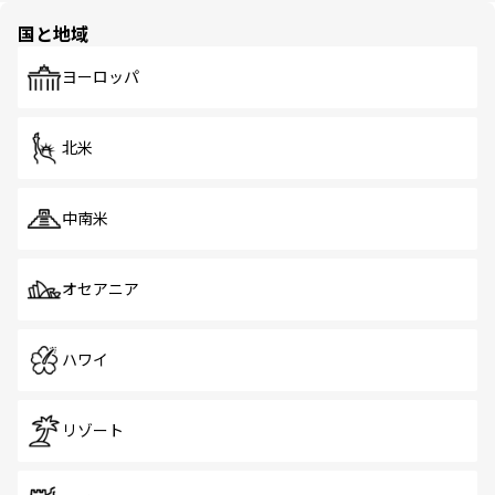
の多様性あふれるカラフルな町は、どこを歩いても新しい
国と地域
発見がある。さらに、治安のよさや充実した公共交通機関
も、旅行者にとっては魅力的なポイント。グルメも豊富
で、ホーカーズは地元の風情を楽しめる外せないスポット
ヨーロッパ
だ。訪れる人を飽きさせないシンガポールで、多様な魅力
を体感しよう。 なお、新着のシンガポール情報は
コンテン
ツ一覧
を参照してほしい。
北米
中南米
オセアニア
ハワイ
リゾート