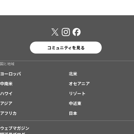
コミュニティを見る
国と地域
ヨーロッパ
北米
中南米
オセアニア
ハワイ
リゾート
アジア
中近東
アフリカ
日本
ウェブマガジン