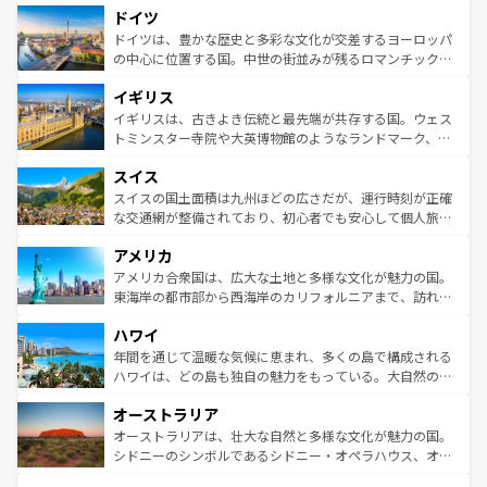
ドイツ
の城塞都市、穏やかなビーチリゾートまで多彩な表情を見
で、幅広い魅力が詰まっている。華麗な宮殿、歴史的な大
せる。地方によって風土や気候が異なるスペインはその個
聖堂、美しいビーチ、そして豊かな自然が、訪れる者を心
ドイツは、豊かな歴史と多彩な文化が交差するヨーロッパ
性で訪れる人を魅了する。 なお、新着のスペイン情報は
コ
から魅了する。また、フランスは美食の国としても知ら
の中心に位置する国。中世の街並みが残るロマンチック街
ンテンツ一覧
を参照してほしい。
れ、フランス料理はユネスコ無形文化遺産にも登録されて
道から、未来を先取りするようなモダンな都市まで多様な
イギリス
いる。シャンパンの発祥地であるランス、プロヴァンスの
顔を持つこの国は、どこを歩いても飽きることがない。ベ
香り高いラベンダー畑など、多彩な楽しみ方が可能だ。さ
ルリンの文化的活気、バイエルン州のアルプスの絶景、そ
イギリスは、古きよき伝統と最先端が共存する国。ウェス
らに、パリ以外の地域にも魅力が溢れており、どの街角に
してライン川沿いのワイン畑といった風景は必見。ビール
トミンスター寺院や大英博物館のようなランドマーク、歴
も豊かな歴史と文化が息づいている。パリ以外の個性あふ
とソーセージを味わいながら地元の人と過ごす楽しい時間
史ある大学都市、美しい丘陵地帯や牧歌的な風景など、エ
れる地方に足を運ぶとそれぞれで全く異なる文化を体験で
スイス
は、お酒好きな人にはぜひ体験してほしい。 なお、新着の
リアごとに異なる魅力がある。また、優雅なアフタヌーン
きるだろう。 なお、新着のフランス情報は
コンテンツ一覧
ドイツ情報は
コンテンツ一覧
を参照してほしい。
ティー、ビール好きにはたまらない英国パブ、サッカー観
スイスの国土面積は九州ほどの広さだが、運行時刻が正確
を参照してほしい。
戦など、本場だからこそできる体験も豊富。イギリスを旅
な交通網が整備されており、初心者でも安心して個人旅行
して楽しみつくそう。 なお、新着のイギリス情報は
コンテ
を楽しめる。日本同様に時刻表どおりの旅が可能だ。中世
アメリカ
ンツ一覧
を参照してほしい。
の建物がそのまま残る町や、スイスならではのユニークな
博物館もあり、アルプス観光だけでなく町歩きも満喫する
アメリカ合衆国は、広大な土地と多様な文化が魅力の国。
ことができる。国民の所得が高いため物価も高いが、旅行
東海岸の都市部から西海岸のカリフォルニアまで、訪れる
者向けの交通パス提供のサービスもあり、うまく活用すれ
場所ごとに異なる風景と体験が待っている。ニューヨーク
ハワイ
ば市内交通費無料で観光を楽しむこともできる。 なお、新
のような巨大都市は、観光、ショッピング、エンターテイ
着のスイス情報は
コンテンツ一覧
を参照してほしい。
ンメントが詰まった刺激的なスポットだ。一方、アメリカ
年間を通じて温暖な気候に恵まれ、多くの島で構成される
西部には大自然が広がり、グランドキャニオンやイエロー
ハワイは、どの島も独自の魅力をもっている。大自然の神
ストーン国立公園といった絶景が堪能できる。さらに、南
秘を感じたいなら、火山が生み出した壮大な景観を誇るハ
オーストラリア
部のニューオーリンズでは、音楽と美食が融合した独特の
ワイ島は見逃せない。また、定番の観光地といえばオアフ
文化が魅力。旅行者はアメリカの各地域で異なる魅力を楽
島だが、静かな自然を求めるならマウイ島やカウアイ島が
オーストラリアは、壮大な自然と多様な文化が魅力の国。
しみながら、その多様性と豊かな歴史を感じることができ
おすすめ。エメラルドグリーンに輝く海をはじめ、豊かな
シドニーのシンボルであるシドニー・オペラハウス、オー
るだろう。車でのロードトリップや列車の旅も、アメリカ
文化や歴史が息づいている。「アロハスピリット」と呼ば
ストラリア東海岸北部に広がる大サンゴ礁地帯グレートバ