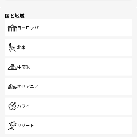
ほしい。
ほしい。
園や自然保護区など、自然が調和した近代的な景観と文化
の多様性あふれるカラフルな町は、どこを歩いても新しい
国と地域
発見がある。さらに、治安のよさや充実した公共交通機関
も、旅行者にとっては魅力的なポイント。グルメも豊富
で、ホーカーズは地元の風情を楽しめる外せないスポット
ヨーロッパ
だ。訪れる人を飽きさせないシンガポールで、多様な魅力
を体感しよう。 なお、新着のシンガポール情報は
コンテン
ツ一覧
を参照してほしい。
北米
中南米
オセアニア
ハワイ
リゾート