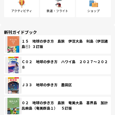
アクティビティ
鉄道・フライト
ショップ
新刊ガイドブック
１５ 地球の歩き方 島旅 伊豆大島 利島（伊豆諸
島①）３訂版
Ｃ０２ 地球の歩き方 ハワイ島 ２０２７～２０２
８
Ｊ３３ 地球の歩き方 墨田区
０２ 地球の歩き方 島旅 奄美大島 喜界島 加計
呂麻島（奄美群島１） ５訂版