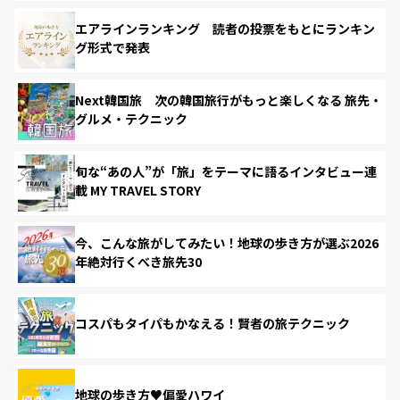
エアラインランキング 読者の投票をもとにランキン
グ形式で発表
Next韓国旅 次の韓国旅行がもっと楽しくなる 旅先・
グルメ・テクニック
旬な“あの人”が「旅」をテーマに語るインタビュー連
載 MY TRAVEL STORY
今、こんな旅がしてみたい！地球の歩き方が選ぶ2026
年絶対行くべき旅先30
コスパもタイパもかなえる！賢者の旅テクニック
地球の歩き方♥偏愛ハワイ