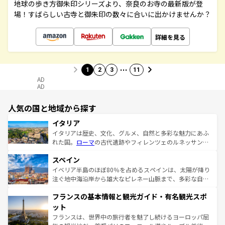
地球の歩き方御朱印シリーズより、奈良のお寺の最新版が登
場！すばらしい古寺と御朱印の数々に合いに出かけませんか？
詳細を見る
…
1
2
3
11
AD
AD
人気の国と地域から探す
イタリア
イタリアは歴史、文化、グルメ、自然と多彩な魅力にあふ
れた国。
ローマ
の古代遺跡やフィレンツェのルネッサンス
美術、ヴェネツィアの運河など、歴史あるスポットはもち
スペイン
ろん、トスカーナの美しい田園風景やアマルフィ海岸の絶
景など、自然景観も見逃せない。観光の合間には、本場の
イベリア半島のほぼ80％を占めるスペインは、太陽が降り
ピザやパスタなど、絶品のイタリア料理を堪能することも
注ぐ地中海沿岸から雄大なピレネー山脈まで、多彩な自然
できる。朝目覚めてから夜眠るまで、すべての瞬間を楽し
と文化が詰まったヨーロッパ屈指の旅行先だ。多様な地域
フランスの基本情報と観光ガイド・有名観光スポ
ませてくれるイタリアで、忘れられない旅をしてみよう！
文化が根付くこの国では、情熱的なフラメンコ、熱気あふ
なお、新着のイタリア情報は
コンテンツ一覧
を参照してほ
れる闘牛、そして美味しいタパスが生活の一部となってい
ット
しい。
る。首都マドリードの洗練された雰囲気や、バルセロナの
フランスは、世界中の旅行者を魅了し続けるヨーロッパ屈
アートに溢れた街角から、地方では古代ローマ遺跡や中世