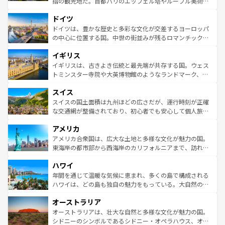
指の観光地だ。首都パリのエッフェル塔やルーブル美術館
の城塞都市、穏やかなビーチリゾートまで多彩な表情を見
といった象徴的なスポットから、田舎町の古風な美しさま
せる。地方によって風土や気候が異なるスペインはその個
ドイツ
で、幅広い魅力が詰まっている。華麗な宮殿、歴史的な大
性で訪れる人を魅了する。 なお、新着のスペイン情報は
コ
聖堂、美しいビーチ、そして豊かな自然が、訪れる者を心
ドイツは、豊かな歴史と多彩な文化が交差するヨーロッパ
ンテンツ一覧
を参照してほしい。
から魅了する。また、フランスは美食の国としても知ら
の中心に位置する国。中世の街並みが残るロマンチック街
れ、フランス料理はユネスコ無形文化遺産にも登録されて
道から、未来を先取りするようなモダンな都市まで多様な
イギリス
いる。シャンパンの発祥地であるランス、プロヴァンスの
顔を持つこの国は、どこを歩いても飽きることがない。ベ
香り高いラベンダー畑など、多彩な楽しみ方が可能だ。さ
ルリンの文化的活気、バイエルン州のアルプスの絶景、そ
イギリスは、古きよき伝統と最先端が共存する国。ウェス
らに、パリ以外の地域にも魅力が溢れており、どの街角に
してライン川沿いのワイン畑といった風景は必見。ビール
トミンスター寺院や大英博物館のようなランドマーク、歴
も豊かな歴史と文化が息づいている。パリ以外の個性あふ
とソーセージを味わいながら地元の人と過ごす楽しい時間
史ある大学都市、美しい丘陵地帯や牧歌的な風景など、エ
れる地方に足を運ぶとそれぞれで全く異なる文化を体験で
スイス
は、お酒好きな人にはぜひ体験してほしい。 なお、新着の
リアごとに異なる魅力がある。また、優雅なアフタヌーン
きるだろう。 なお、新着のフランス情報は
コンテンツ一覧
ドイツ情報は
コンテンツ一覧
を参照してほしい。
ティー、ビール好きにはたまらない英国パブ、サッカー観
スイスの国土面積は九州ほどの広さだが、運行時刻が正確
を参照してほしい。
戦など、本場だからこそできる体験も豊富。イギリスを旅
な交通網が整備されており、初心者でも安心して個人旅行
して楽しみつくそう。 なお、新着のイギリス情報は
コンテ
を楽しめる。日本同様に時刻表どおりの旅が可能だ。中世
アメリカ
ンツ一覧
を参照してほしい。
の建物がそのまま残る町や、スイスならではのユニークな
博物館もあり、アルプス観光だけでなく町歩きも満喫する
アメリカ合衆国は、広大な土地と多様な文化が魅力の国。
ことができる。国民の所得が高いため物価も高いが、旅行
東海岸の都市部から西海岸のカリフォルニアまで、訪れる
者向けの交通パス提供のサービスもあり、うまく活用すれ
場所ごとに異なる風景と体験が待っている。ニューヨーク
ハワイ
ば市内交通費無料で観光を楽しむこともできる。 なお、新
のような巨大都市は、観光、ショッピング、エンターテイ
着のスイス情報は
コンテンツ一覧
を参照してほしい。
ンメントが詰まった刺激的なスポットだ。一方、アメリカ
年間を通じて温暖な気候に恵まれ、多くの島で構成される
西部には大自然が広がり、グランドキャニオンやイエロー
ハワイは、どの島も独自の魅力をもっている。大自然の神
ストーン国立公園といった絶景が堪能できる。さらに、南
秘を感じたいなら、火山が生み出した壮大な景観を誇るハ
オーストラリア
部のニューオーリンズでは、音楽と美食が融合した独特の
ワイ島は見逃せない。また、定番の観光地といえばオアフ
文化が魅力。旅行者はアメリカの各地域で異なる魅力を楽
島だが、静かな自然を求めるならマウイ島やカウアイ島が
オーストラリアは、壮大な自然と多様な文化が魅力の国。
しみながら、その多様性と豊かな歴史を感じることができ
おすすめ。エメラルドグリーンに輝く海をはじめ、豊かな
シドニーのシンボルであるシドニー・オペラハウス、オー