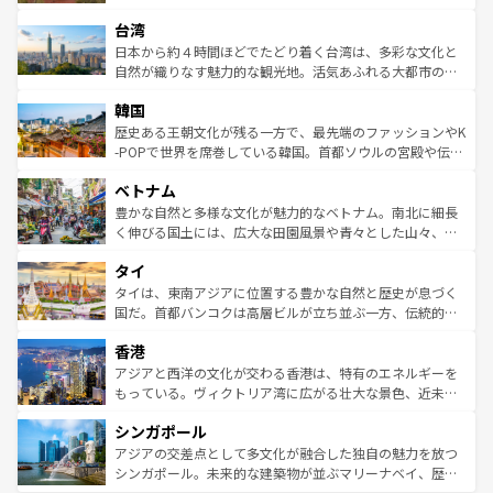
るだろう。車でのロードトリップや列車の旅も、アメリカ
文化や歴史が息づいている。「アロハスピリット」と呼ば
ストラリア東海岸北部に広がる大サンゴ礁地帯グレートバ
ならではの贅沢な旅のスタイルだ。 なお、新着のアメリカ
台湾
れるおもてなしの心で訪れる人々を迎えてくれるハワイの
リアリーフや大陸中央部にそびえるウルル（エアーズロッ
情報は
コンテンツ一覧
を参照してほしい。
人々、おいしいローカルフードやハワイアンミュージッ
ク）、タスマニアの美しい原生林やケアンズの熱帯雨林な
日本から約４時間ほどでたどり着く台湾は、多彩な文化と
ク、伝統的なフラダンスなど、すべてがハワイの魅力を彩
ど、見どころがたくさん。また、カフェやワイン、オージ
自然が織りなす魅力的な観光地。活気あふれる大都市の台
っている。訪れるたびに新しい発見と感動が待っているハ
ービーフなどの食文化も豊かで、美味しいものであふれて
北やノスタルジックな町並みが人気な九份（ジォウフェ
ワイを、存分に味わってほしい。 なお、新着のハワイ情報
韓国
いる。アクティビティも充実しており、サーフィンやダイ
ン）、静ひつな山岳地帯である台湾東部など、都市の喧騒
は
コンテンツ一覧
を参照してほしい。
ビング、ハイキングなど、アウトドア好きにはたまらな
と山間の静けさが共存しており、訪れる人に新しい発見と
歴史ある王朝文化が残る一方で、最先端のファッションやK
い。オーストラリアの多彩な魅力を存分に味わいつくそ
驚きをもたらしてくれる。また、奥深い台湾の食文化も魅
-POPで世界を席巻している韓国。首都ソウルの宮殿や伝統
う。 なお、新着のオーストラリア情報は
コンテンツ一覧
を
力で、夜市などの屋台グルメから高級料理、ヘルシーで美
家屋が並ぶエリアでは韓国の歴史と文化に浸ることがで
参照してほしい。
ベトナム
容にもいいと評判のスイーツなど、バラエティ豊かな料理
き、地方に足を延ばせば四季折々の自然美を楽しむことが
が味わえる。 なお、新着の台湾情報は
コンテンツ一覧
を参
できる。そして、キムチや焼肉、絶品のストリートフード
豊かな自然と多様な文化が魅力的なベトナム。南北に細長
照してほしい。
まで、さまざまな韓国料理が待っている。夜には、韓国な
く伸びる国土には、広大な田園風景や青々とした山々、世
らではのナイトライフも堪能できる。あたたかいホスピタ
界遺産に登録された壮大な自然景観が点在し、都市部では
タイ
リティに包まれながら、韓国の多彩な魅力を心ゆくまで味
急速な発展と共に伝統が息づく。ハノイの古い町並みやホ
わってみてほしい。 なお、新着の韓国情報は
コンテンツ一
ーチミン市のフランス統治時代の建物も、独特の雰囲気を
タイは、東南アジアに位置する豊かな自然と歴史が息づく
覧
を参照してほしい。
醸し出している。また、バラエティの豊かさとおいしさで
国だ。首都バンコクは高層ビルが立ち並ぶ一方、伝統的な
世界中の食通を魅了してやまないベトナム料理も魅力のひ
寺院や市場がいたるところに点在し、古きよき文化と現代
香港
とつ。フォーやバインミー、ベトナムコーヒーなどは、ぜ
の活気が交差している。北部ではチェンマイなどの山岳地
ひ現地で味わいたい。どの地域を訪れてもあたたかい人々
帯で自然と触れ合い、南部ではプーケットやクラビの美し
アジアと西洋の文化が交わる香港は、特有のエネルギーを
が旅行者を迎えてくれるので、きっと忘れられない旅にな
いビーチでリゾート気分を楽しむことができる。タイ料理
もっている。ヴィクトリア湾に広がる壮大な景色、近未来
るはずだ。 なお、新着のベトナム情報は
コンテンツ一覧
を
は世界的に有名で、屋台から高級レストランまで味覚を刺
的なアートスポット、そして歴史と現代が融合した町並
参照してほしい。
シンガポール
激する。気候は一年中温暖で、どの季節にも異なる楽しみ
み、どこを訪れても感動するはず。観光スポットが密集し
が待っている。親しみやすいタイの人々、仏教を中心とし
ており、効率よく見どころを回れるのも魅力。息をのむよ
アジアの交差点として多文化が融合した独自の魅力を放つ
た文化、そして多様な観光資源が、訪れる旅人を魅了し続
うな絶景から文化的な体験まで、香港を存分に楽しみ尽く
シンガポール。未来的な建築物が並ぶマリーナベイ、歴史
ける。 なお、新着のタイ情報は
コンテンツ一覧
を参照して
そう。 なお、新着の香港情報は
コンテンツ一覧
を参照して
と伝統を感じられるエスニックタウン、多数の緑豊かな公