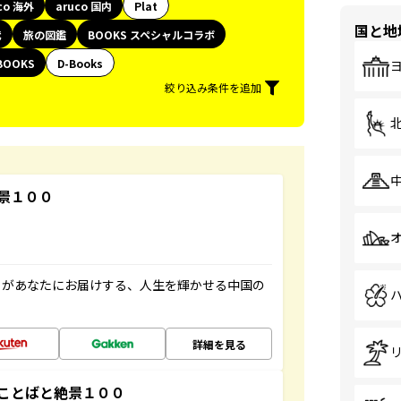
co 海外
aruco 国内
Plat
国と地
代
旅の図鑑
BOOKS スペシャルコラボ
BOOKS
D-Books
絞り込み条件を追加
景１００
」があなたにお届けする、人生を輝かせる中国の
詳細を見る
ことばと絶景１００