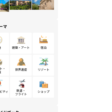
ーマ
食
建築・アート
宿泊
ト・
世界遺産
リゾート
戦
鉄道・
ビティ
ショップ
フライト