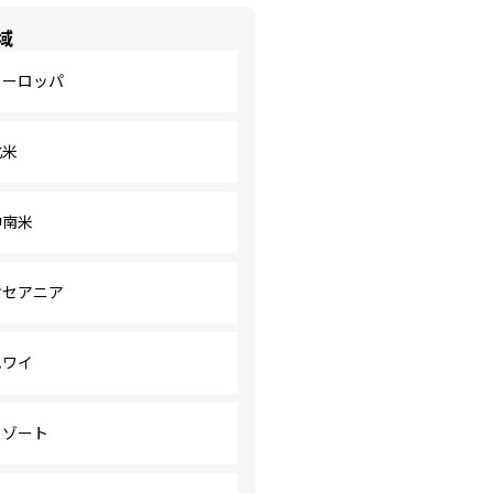
域
ヨーロッパ
北米
中南米
オセアニア
ハワイ
リゾート