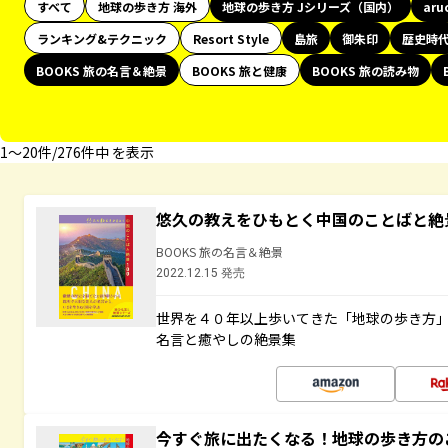
すべて
地球の歩き方 海外
地球の歩き方 Jシリーズ（国内）
aru
ランキング&テクニック
Resort Style
島旅
御朱印
歴史時
BOOKS 旅の名言＆絶景
BOOKS 旅と健康
BOOKS 旅の読み物
1〜20件/276件中 を表示
悠久の教えをひもとく中国のことばと絶
BOOKS 旅の名言＆絶景
2022.12.15 発売
世界を４０年以上歩いてきた「地球の歩き方
名言と癒やしの絶景集
今すぐ旅に出たくなる！地球の歩き方の