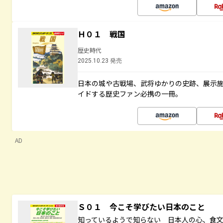
Ｈ０１ 戦国
歴史時代
2025.10.23 発売
日本の城や古戦場、武将ゆかりの史跡、展示
イドする歴史ファン必携の一冊。
AD
Ｓ０１ 今こそ学びたい日本のこと
知っているようで知らない 日本人の心、食