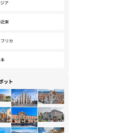
アジア
中近東
アフリカ
日本
ポット