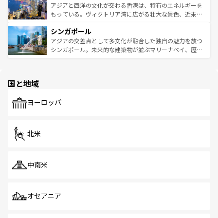
ひ現地で味わいたい。どの地域を訪れてもあたたかい人々
帯で自然と触れ合い、南部ではプーケットやクラビの美し
アジアと西洋の文化が交わる香港は、特有のエネルギーを
が旅行者を迎えてくれるので、きっと忘れられない旅にな
いビーチでリゾート気分を楽しむことができる。タイ料理
もっている。ヴィクトリア湾に広がる壮大な景色、近未来
るはずだ。 なお、新着のベトナム情報は
コンテンツ一覧
を
は世界的に有名で、屋台から高級レストランまで味覚を刺
的なアートスポット、そして歴史と現代が融合した町並
参照してほしい。
シンガポール
激する。気候は一年中温暖で、どの季節にも異なる楽しみ
み、どこを訪れても感動するはず。観光スポットが密集し
が待っている。親しみやすいタイの人々、仏教を中心とし
ており、効率よく見どころを回れるのも魅力。息をのむよ
アジアの交差点として多文化が融合した独自の魅力を放つ
た文化、そして多様な観光資源が、訪れる旅人を魅了し続
うな絶景から文化的な体験まで、香港を存分に楽しみ尽く
シンガポール。未来的な建築物が並ぶマリーナベイ、歴史
ける。 なお、新着のタイ情報は
コンテンツ一覧
を参照して
そう。 なお、新着の香港情報は
コンテンツ一覧
を参照して
と伝統を感じられるエスニックタウン、多数の緑豊かな公
ほしい。
ほしい。
園や自然保護区など、自然が調和した近代的な景観と文化
の多様性あふれるカラフルな町は、どこを歩いても新しい
国と地域
発見がある。さらに、治安のよさや充実した公共交通機関
も、旅行者にとっては魅力的なポイント。グルメも豊富
で、ホーカーズは地元の風情を楽しめる外せないスポット
ヨーロッパ
だ。訪れる人を飽きさせないシンガポールで、多様な魅力
を体感しよう。 なお、新着のシンガポール情報は
コンテン
ツ一覧
を参照してほしい。
北米
中南米
オセアニア