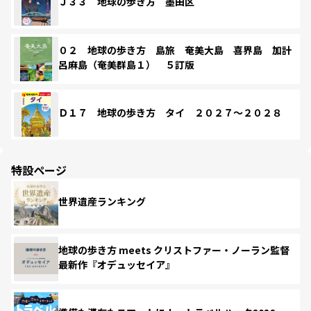
Ｊ３３ 地球の歩き方 墨田区
０２ 地球の歩き方 島旅 奄美大島 喜界島 加計
呂麻島（奄美群島１） ５訂版
Ｄ１７ 地球の歩き方 タイ ２０２７～２０２８
特設ページ
世界遺産ランキング
地球の歩き方 meets クリストファー・ノーラン監督
最新作『オデュッセイア』