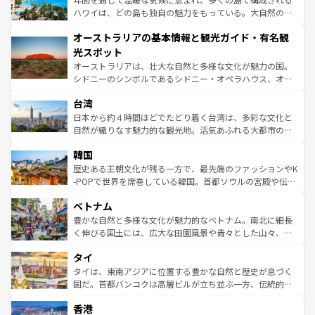
西部には大自然が広がり、グランドキャニオンやイエロー
ハワイは、どの島も独自の魅力をもっている。大自然の神
ストーン国立公園といった絶景が堪能できる。さらに、南
秘を感じたいなら、火山が生み出した壮大な景観を誇るハ
オーストラリアの基本情報と観光ガイド・有名観
部のニューオーリンズでは、音楽と美食が融合した独特の
ワイ島は見逃せない。また、定番の観光地といえばオアフ
文化が魅力。旅行者はアメリカの各地域で異なる魅力を楽
島だが、静かな自然を求めるならマウイ島やカウアイ島が
光スポット
しみながら、その多様性と豊かな歴史を感じることができ
おすすめ。エメラルドグリーンに輝く海をはじめ、豊かな
オーストラリアは、壮大な自然と多様な文化が魅力の国。
るだろう。車でのロードトリップや列車の旅も、アメリカ
文化や歴史が息づいている。「アロハスピリット」と呼ば
シドニーのシンボルであるシドニー・オペラハウス、オー
ならではの贅沢な旅のスタイルだ。 なお、新着のアメリカ
れるおもてなしの心で訪れる人々を迎えてくれるハワイの
ストラリア東海岸北部に広がる大サンゴ礁地帯グレートバ
情報は
コンテンツ一覧
を参照してほしい。
人々、おいしいローカルフードやハワイアンミュージッ
台湾
リアリーフや大陸中央部にそびえるウルル（エアーズロッ
ク、伝統的なフラダンスなど、すべてがハワイの魅力を彩
ク）、タスマニアの美しい原生林やケアンズの熱帯雨林な
日本から約４時間ほどでたどり着く台湾は、多彩な文化と
っている。訪れるたびに新しい発見と感動が待っているハ
ど、見どころがたくさん。また、カフェやワイン、オージ
自然が織りなす魅力的な観光地。活気あふれる大都市の台
ワイを、存分に味わってほしい。 なお、新着のハワイ情報
ービーフなどの食文化も豊かで、美味しいものであふれて
北やノスタルジックな町並みが人気な九份（ジォウフェ
は
コンテンツ一覧
を参照してほしい。
韓国
いる。アクティビティも充実しており、サーフィンやダイ
ン）、静ひつな山岳地帯である台湾東部など、都市の喧騒
ビング、ハイキングなど、アウトドア好きにはたまらな
と山間の静けさが共存しており、訪れる人に新しい発見と
歴史ある王朝文化が残る一方で、最先端のファッションやK
い。オーストラリアの多彩な魅力を存分に味わいつくそ
驚きをもたらしてくれる。また、奥深い台湾の食文化も魅
-POPで世界を席巻している韓国。首都ソウルの宮殿や伝統
う。 なお、新着のオーストラリア情報は
コンテンツ一覧
を
力で、夜市などの屋台グルメから高級料理、ヘルシーで美
家屋が並ぶエリアでは韓国の歴史と文化に浸ることがで
参照してほしい。
ベトナム
容にもいいと評判のスイーツなど、バラエティ豊かな料理
き、地方に足を延ばせば四季折々の自然美を楽しむことが
が味わえる。 なお、新着の台湾情報は
コンテンツ一覧
を参
できる。そして、キムチや焼肉、絶品のストリートフード
豊かな自然と多様な文化が魅力的なベトナム。南北に細長
照してほしい。
まで、さまざまな韓国料理が待っている。夜には、韓国な
く伸びる国土には、広大な田園風景や青々とした山々、世
らではのナイトライフも堪能できる。あたたかいホスピタ
界遺産に登録された壮大な自然景観が点在し、都市部では
タイ
リティに包まれながら、韓国の多彩な魅力を心ゆくまで味
急速な発展と共に伝統が息づく。ハノイの古い町並みやホ
わってみてほしい。 なお、新着の韓国情報は
コンテンツ一
ーチミン市のフランス統治時代の建物も、独特の雰囲気を
タイは、東南アジアに位置する豊かな自然と歴史が息づく
覧
を参照してほしい。
醸し出している。また、バラエティの豊かさとおいしさで
国だ。首都バンコクは高層ビルが立ち並ぶ一方、伝統的な
世界中の食通を魅了してやまないベトナム料理も魅力のひ
寺院や市場がいたるところに点在し、古きよき文化と現代
香港
とつ。フォーやバインミー、ベトナムコーヒーなどは、ぜ
の活気が交差している。北部ではチェンマイなどの山岳地