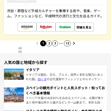
渋谷・原宿など平成カルチャーを象徴する街や、音楽、ゲー
ム、ファッションなど、平成時代の流行と文化を巡るガイド。
詳細を見る
…
1
2
3
12
AD
AD
人気の国と地域から探す
イタリア
イタリアは歴史、文化、グルメ、自然と多彩な魅力にあふ
れた国。
ローマ
の古代遺跡やフィレンツェのルネッサンス
美術、ヴェネツィアの運河など、歴史あるスポットはもち
スペインの観光ポイントと人気スポット・知ってお
ろん、トスカーナの美しい田園風景やアマルフィ海岸の絶
景など、自然景観も見逃せない。観光の合間には、本場の
くべき基本情報
ピザやパスタなど、絶品のイタリア料理を堪能することも
イベリア半島のほぼ80％を占めるスペインは、太陽が降り
できる。朝目覚めてから夜眠るまで、すべての瞬間を楽し
注ぐ地中海沿岸から雄大なピレネー山脈まで、多彩な自然
ませてくれるイタリアで、忘れられない旅をしてみよう！
と文化が詰まったヨーロッパ屈指の旅行先だ。多様な地域
なお、新着のイタリア情報は
コンテンツ一覧
を参照してほ