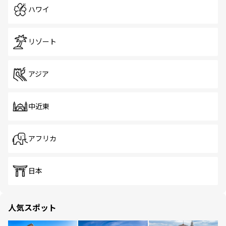
ハワイ
リゾート
アジア
中近東
アフリカ
日本
人気スポット