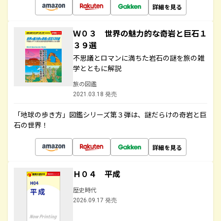
詳細を見る
Ｗ０３ 世界の魅力的な奇岩と巨石１
３９選
不思議とロマンに満ちた岩石の謎を旅の雑
学とともに解説
旅の図鑑
2021.03.18 発売
「地球の歩き方」図鑑シリーズ第３弾は、謎だらけの奇岩と巨
石の世界！
詳細を見る
Ｈ０４ 平成
歴史時代
2026.09.17 発売