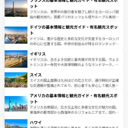
フランスの基本情報と観光ガイド・有名観光スポ
文化が根付くこの国では、情熱的なフラメンコ、熱気あふ
しい。
れる闘牛、そして美味しいタパスが生活の一部となってい
ット
る。首都マドリードの洗練された雰囲気や、バルセロナの
フランスは、世界中の旅行者を魅了し続けるヨーロッパ屈
アートに溢れた街角から、地方では古代ローマ遺跡や中世
指の観光地だ。首都パリのエッフェル塔やルーブル美術館
の城塞都市、穏やかなビーチリゾートまで多彩な表情を見
といった象徴的なスポットから、田舎町の古風な美しさま
せる。地方によって風土や気候が異なるスペインはその個
ドイツの基本情報と観光ガイド・有名観光スポッ
で、幅広い魅力が詰まっている。華麗な宮殿、歴史的な大
性で訪れる人を魅了する。 なお、新着のスペイン情報は
コ
聖堂、美しいビーチ、そして豊かな自然が、訪れる者を心
ト
ンテンツ一覧
を参照してほしい。
から魅了する。また、フランスは美食の国としても知ら
ドイツは、豊かな歴史と多彩な文化が交差するヨーロッパ
れ、フランス料理はユネスコ無形文化遺産にも登録されて
の中心に位置する国。中世の街並みが残るロマンチック街
いる。シャンパンの発祥地であるランス、プロヴァンスの
道から、未来を先取りするようなモダンな都市まで多様な
香り高いラベンダー畑など、多彩な楽しみ方が可能だ。さ
イギリス
顔を持つこの国は、どこを歩いても飽きることがない。ベ
らに、パリ以外の地域にも魅力が溢れており、どの街角に
ルリンの文化的活気、バイエルン州のアルプスの絶景、そ
イギリスは、古きよき伝統と最先端が共存する国。ウェス
も豊かな歴史と文化が息づいている。パリ以外の個性あふ
してライン川沿いのワイン畑といった風景は必見。ビール
トミンスター寺院や大英博物館のようなランドマーク、歴
れる地方に足を運ぶとそれぞれで全く異なる文化を体験で
とソーセージを味わいながら地元の人と過ごす楽しい時間
史ある大学都市、美しい丘陵地帯や牧歌的な風景など、エ
きるだろう。 なお、新着のフランス情報は
コンテンツ一覧
スイス
は、お酒好きな人にはぜひ体験してほしい。 なお、新着の
リアごとに異なる魅力がある。また、優雅なアフタヌーン
を参照してほしい。
ドイツ情報は
コンテンツ一覧
を参照してほしい。
ティー、ビール好きにはたまらない英国パブ、サッカー観
スイスの国土面積は九州ほどの広さだが、運行時刻が正確
戦など、本場だからこそできる体験も豊富。イギリスを旅
な交通網が整備されており、初心者でも安心して個人旅行
して楽しみつくそう。 なお、新着のイギリス情報は
コンテ
を楽しめる。日本同様に時刻表どおりの旅が可能だ。中世
アメリカの基本情報と観光ガイド・有名観光スポ
ンツ一覧
を参照してほしい。
の建物がそのまま残る町や、スイスならではのユニークな
博物館もあり、アルプス観光だけでなく町歩きも満喫する
ット
ことができる。国民の所得が高いため物価も高いが、旅行
アメリカ合衆国は、広大な土地と多様な文化が魅力の国。
者向けの交通パス提供のサービスもあり、うまく活用すれ
東海岸の都市部から西海岸のカリフォルニアまで、訪れる
ば市内交通費無料で観光を楽しむこともできる。 なお、新
場所ごとに異なる風景と体験が待っている。ニューヨーク
着のスイス情報は
コンテンツ一覧
を参照してほしい。
ハワイ
のような巨大都市は、観光、ショッピング、エンターテイ
ンメントが詰まった刺激的なスポットだ。一方、アメリカ
年間を通じて温暖な気候に恵まれ、多くの島で構成される