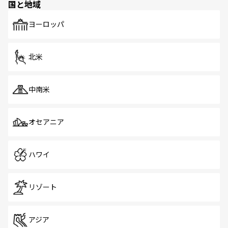
国と地域
発見がある。さらに、治安のよさや充実した公共交通機関
も、旅行者にとっては魅力的なポイント。グルメも豊富
で、ホーカーズは地元の風情を楽しめる外せないスポット
ヨーロッパ
だ。訪れる人を飽きさせないシンガポールで、多様な魅力
を体感しよう。 なお、新着のシンガポール情報は
コンテン
ツ一覧
を参照してほしい。
北米
中南米
オセアニア
ハワイ
リゾート
アジア