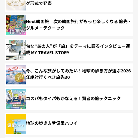
グ形式で発表
Next韓国旅 次の韓国旅行がもっと楽しくなる 旅先・
グルメ・テクニック
旬な“あの人”が「旅」をテーマに語るインタビュー連
載 MY TRAVEL STORY
今、こんな旅がしてみたい！地球の歩き方が選ぶ2026
年絶対行くべき旅先30
コスパもタイパもかなえる！賢者の旅テクニック
地球の歩き方♥偏愛ハワイ