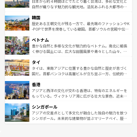
ク）、タスマニアの美しい原生林やケアンズの熱帯雨林な
日本から約４時間ほどでたどり着く台湾は、多彩な文化と
っている。訪れるたびに新しい発見と感動が待っているハ
ど、見どころがたくさん。また、カフェやワイン、オージ
自然が織りなす魅力的な観光地。活気あふれる大都市の台
ワイを、存分に味わってほしい。 なお、新着のハワイ情報
ービーフなどの食文化も豊かで、美味しいものであふれて
北やノスタルジックな町並みが人気な九份（ジォウフェ
は
コンテンツ一覧
を参照してほしい。
韓国
いる。アクティビティも充実しており、サーフィンやダイ
ン）、静ひつな山岳地帯である台湾東部など、都市の喧騒
ビング、ハイキングなど、アウトドア好きにはたまらな
と山間の静けさが共存しており、訪れる人に新しい発見と
歴史ある王朝文化が残る一方で、最先端のファッションやK
い。オーストラリアの多彩な魅力を存分に味わいつくそ
驚きをもたらしてくれる。また、奥深い台湾の食文化も魅
-POPで世界を席巻している韓国。首都ソウルの宮殿や伝統
う。 なお、新着のオーストラリア情報は
コンテンツ一覧
を
力で、夜市などの屋台グルメから高級料理、ヘルシーで美
家屋が並ぶエリアでは韓国の歴史と文化に浸ることがで
参照してほしい。
ベトナム
容にもいいと評判のスイーツなど、バラエティ豊かな料理
き、地方に足を延ばせば四季折々の自然美を楽しむことが
が味わえる。 なお、新着の台湾情報は
コンテンツ一覧
を参
できる。そして、キムチや焼肉、絶品のストリートフード
豊かな自然と多様な文化が魅力的なベトナム。南北に細長
照してほしい。
まで、さまざまな韓国料理が待っている。夜には、韓国な
く伸びる国土には、広大な田園風景や青々とした山々、世
らではのナイトライフも堪能できる。あたたかいホスピタ
界遺産に登録された壮大な自然景観が点在し、都市部では
タイ
リティに包まれながら、韓国の多彩な魅力を心ゆくまで味
急速な発展と共に伝統が息づく。ハノイの古い町並みやホ
わってみてほしい。 なお、新着の韓国情報は
コンテンツ一
ーチミン市のフランス統治時代の建物も、独特の雰囲気を
タイは、東南アジアに位置する豊かな自然と歴史が息づく
覧
を参照してほしい。
醸し出している。また、バラエティの豊かさとおいしさで
国だ。首都バンコクは高層ビルが立ち並ぶ一方、伝統的な
世界中の食通を魅了してやまないベトナム料理も魅力のひ
寺院や市場がいたるところに点在し、古きよき文化と現代
香港
とつ。フォーやバインミー、ベトナムコーヒーなどは、ぜ
の活気が交差している。北部ではチェンマイなどの山岳地
ひ現地で味わいたい。どの地域を訪れてもあたたかい人々
帯で自然と触れ合い、南部ではプーケットやクラビの美し
アジアと西洋の文化が交わる香港は、特有のエネルギーを
が旅行者を迎えてくれるので、きっと忘れられない旅にな
いビーチでリゾート気分を楽しむことができる。タイ料理
もっている。ヴィクトリア湾に広がる壮大な景色、近未来
るはずだ。 なお、新着のベトナム情報は
コンテンツ一覧
を
は世界的に有名で、屋台から高級レストランまで味覚を刺
的なアートスポット、そして歴史と現代が融合した町並
参照してほしい。
シンガポール
激する。気候は一年中温暖で、どの季節にも異なる楽しみ
み、どこを訪れても感動するはず。観光スポットが密集し
が待っている。親しみやすいタイの人々、仏教を中心とし
ており、効率よく見どころを回れるのも魅力。息をのむよ
アジアの交差点として多文化が融合した独自の魅力を放つ
た文化、そして多様な観光資源が、訪れる旅人を魅了し続
うな絶景から文化的な体験まで、香港を存分に楽しみ尽く
シンガポール。未来的な建築物が並ぶマリーナベイ、歴史
ける。 なお、新着のタイ情報は
コンテンツ一覧
を参照して
そう。 なお、新着の香港情報は
コンテンツ一覧
を参照して
と伝統を感じられるエスニックタウン、多数の緑豊かな公
ほしい。
ほしい。
園や自然保護区など、自然が調和した近代的な景観と文化
の多様性あふれるカラフルな町は、どこを歩いても新しい