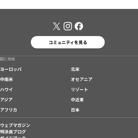
コミュニティを見る
国と地域
ヨーロッパ
北米
中南米
オセアニア
ハワイ
リゾート
アジア
中近東
アフリカ
日本
ウェブマガジン
特派員ブログ
ガイドブック