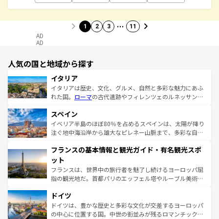
…
1
2
3
11
AD
AD
人気の国と地域から探す
イタリア
イタリアは歴史、文化、グルメ、自然と多彩な魅力にあふ
れた国。
ローマ
の古代遺跡やフィレンツェのルネッサンス
美術、ヴェネツィアの運河など、歴史あるスポットはもち
スペイン
ろん、トスカーナの美しい田園風景やアマルフィ海岸の絶
景など、自然景観も見逃せない。観光の合間には、本場の
イベリア半島のほぼ80％を占めるスペインは、太陽が降り
ピザやパスタなど、絶品のイタリア料理を堪能することも
注ぐ地中海沿岸から雄大なピレネー山脈まで、多彩な自然
できる。朝目覚めてから夜眠るまで、すべての瞬間を楽し
と文化が詰まったヨーロッパ屈指の旅行先だ。多様な地域
フランスの基本情報と観光ガイド・有名観光スポ
ませてくれるイタリアで、忘れられない旅をしてみよう！
文化が根付くこの国では、情熱的なフラメンコ、熱気あふ
なお、新着のイタリア情報は
コンテンツ一覧
を参照してほ
れる闘牛、そして美味しいタパスが生活の一部となってい
ット
しい。
る。首都マドリードの洗練された雰囲気や、バルセロナの
フランスは、世界中の旅行者を魅了し続けるヨーロッパ屈
アートに溢れた街角から、地方では古代ローマ遺跡や中世
指の観光地だ。首都パリのエッフェル塔やルーブル美術館
の城塞都市、穏やかなビーチリゾートまで多彩な表情を見
といった象徴的なスポットから、田舎町の古風な美しさま
せる。地方によって風土や気候が異なるスペインはその個
ドイツ
で、幅広い魅力が詰まっている。華麗な宮殿、歴史的な大
性で訪れる人を魅了する。 なお、新着のスペイン情報は
コ
聖堂、美しいビーチ、そして豊かな自然が、訪れる者を心
ドイツは、豊かな歴史と多彩な文化が交差するヨーロッパ
ンテンツ一覧
を参照してほしい。
から魅了する。また、フランスは美食の国としても知ら
の中心に位置する国。中世の街並みが残るロマンチック街