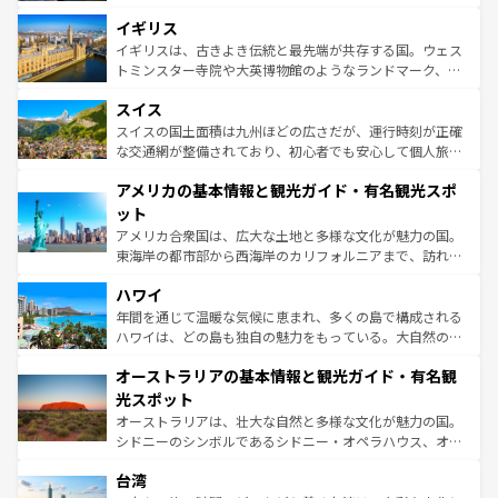
れ、フランス料理はユネスコ無形文化遺産にも登録されて
道から、未来を先取りするようなモダンな都市まで多様な
イギリス
いる。シャンパンの発祥地であるランス、プロヴァンスの
顔を持つこの国は、どこを歩いても飽きることがない。ベ
香り高いラベンダー畑など、多彩な楽しみ方が可能だ。さ
ルリンの文化的活気、バイエルン州のアルプスの絶景、そ
イギリスは、古きよき伝統と最先端が共存する国。ウェス
らに、パリ以外の地域にも魅力が溢れており、どの街角に
してライン川沿いのワイン畑といった風景は必見。ビール
トミンスター寺院や大英博物館のようなランドマーク、歴
も豊かな歴史と文化が息づいている。パリ以外の個性あふ
とソーセージを味わいながら地元の人と過ごす楽しい時間
史ある大学都市、美しい丘陵地帯や牧歌的な風景など、エ
れる地方に足を運ぶとそれぞれで全く異なる文化を体験で
スイス
は、お酒好きな人にはぜひ体験してほしい。 なお、新着の
リアごとに異なる魅力がある。また、優雅なアフタヌーン
きるだろう。 なお、新着のフランス情報は
コンテンツ一覧
ドイツ情報は
コンテンツ一覧
を参照してほしい。
ティー、ビール好きにはたまらない英国パブ、サッカー観
スイスの国土面積は九州ほどの広さだが、運行時刻が正確
を参照してほしい。
戦など、本場だからこそできる体験も豊富。イギリスを旅
な交通網が整備されており、初心者でも安心して個人旅行
して楽しみつくそう。 なお、新着のイギリス情報は
コンテ
を楽しめる。日本同様に時刻表どおりの旅が可能だ。中世
アメリカの基本情報と観光ガイド・有名観光スポ
ンツ一覧
を参照してほしい。
の建物がそのまま残る町や、スイスならではのユニークな
博物館もあり、アルプス観光だけでなく町歩きも満喫する
ット
ことができる。国民の所得が高いため物価も高いが、旅行
アメリカ合衆国は、広大な土地と多様な文化が魅力の国。
者向けの交通パス提供のサービスもあり、うまく活用すれ
東海岸の都市部から西海岸のカリフォルニアまで、訪れる
ば市内交通費無料で観光を楽しむこともできる。 なお、新
場所ごとに異なる風景と体験が待っている。ニューヨーク
着のスイス情報は
コンテンツ一覧
を参照してほしい。
ハワイ
のような巨大都市は、観光、ショッピング、エンターテイ
ンメントが詰まった刺激的なスポットだ。一方、アメリカ
年間を通じて温暖な気候に恵まれ、多くの島で構成される
西部には大自然が広がり、グランドキャニオンやイエロー
ハワイは、どの島も独自の魅力をもっている。大自然の神
ストーン国立公園といった絶景が堪能できる。さらに、南
秘を感じたいなら、火山が生み出した壮大な景観を誇るハ
オーストラリアの基本情報と観光ガイド・有名観
部のニューオーリンズでは、音楽と美食が融合した独特の
ワイ島は見逃せない。また、定番の観光地といえばオアフ
文化が魅力。旅行者はアメリカの各地域で異なる魅力を楽
島だが、静かな自然を求めるならマウイ島やカウアイ島が
光スポット
しみながら、その多様性と豊かな歴史を感じることができ
おすすめ。エメラルドグリーンに輝く海をはじめ、豊かな
オーストラリアは、壮大な自然と多様な文化が魅力の国。
るだろう。車でのロードトリップや列車の旅も、アメリカ
文化や歴史が息づいている。「アロハスピリット」と呼ば
シドニーのシンボルであるシドニー・オペラハウス、オー
ならではの贅沢な旅のスタイルだ。 なお、新着のアメリカ
れるおもてなしの心で訪れる人々を迎えてくれるハワイの
ストラリア東海岸北部に広がる大サンゴ礁地帯グレートバ
情報は
コンテンツ一覧
を参照してほしい。
人々、おいしいローカルフードやハワイアンミュージッ
台湾
リアリーフや大陸中央部にそびえるウルル（エアーズロッ
ク、伝統的なフラダンスなど、すべてがハワイの魅力を彩