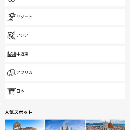
リゾート
アジア
中近東
アフリカ
日本
人気スポット