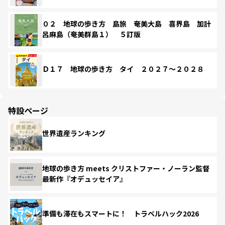
０２ 地球の歩き方 島旅 奄美大島 喜界島 加計
呂麻島（奄美群島１） ５訂版
Ｄ１７ 地球の歩き方 タイ ２０２７～２０２８
特設ページ
世界遺産ランキング
地球の歩き方 meets クリストファー・ノーラン監督
最新作『オデュッセイア』
準備も滞在もスマートに！ トラベルハック2026