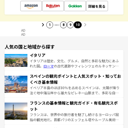
詳細を見る
…
1
8
9
10
AD
AD
人気の国と地域から探す
イタリア
イタリアは歴史、文化、グルメ、自然と多彩な魅力にあふ
れた国。
ローマ
の古代遺跡やフィレンツェのルネッサンス
美術、ヴェネツィアの運河など、歴史あるスポットはもち
スペインの観光ポイントと人気スポット・知ってお
ろん、トスカーナの美しい田園風景やアマルフィ海岸の絶
景など、自然景観も見逃せない。観光の合間には、本場の
くべき基本情報
ピザやパスタなど、絶品のイタリア料理を堪能することも
イベリア半島のほぼ80％を占めるスペインは、太陽が降り
できる。朝目覚めてから夜眠るまで、すべての瞬間を楽し
注ぐ地中海沿岸から雄大なピレネー山脈まで、多彩な自然
ませてくれるイタリアで、忘れられない旅をしてみよう！
と文化が詰まったヨーロッパ屈指の旅行先だ。多様な地域
なお、新着のイタリア情報は
コンテンツ一覧
を参照してほ
フランスの基本情報と観光ガイド・有名観光スポ
文化が根付くこの国では、情熱的なフラメンコ、熱気あふ
しい。
れる闘牛、そして美味しいタパスが生活の一部となってい
ット
る。首都マドリードの洗練された雰囲気や、バルセロナの
フランスは、世界中の旅行者を魅了し続けるヨーロッパ屈
アートに溢れた街角から、地方では古代ローマ遺跡や中世
指の観光地だ。首都パリのエッフェル塔やルーブル美術館
の城塞都市、穏やかなビーチリゾートまで多彩な表情を見
といった象徴的なスポットから、田舎町の古風な美しさま