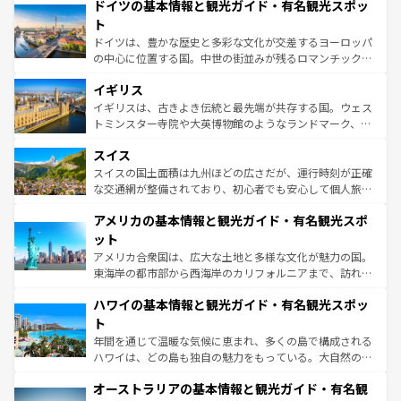
せる。地方によって風土や気候が異なるスペインはその個
ドイツの基本情報と観光ガイド・有名観光スポッ
で、幅広い魅力が詰まっている。華麗な宮殿、歴史的な大
性で訪れる人を魅了する。 なお、新着のスペイン情報は
コ
聖堂、美しいビーチ、そして豊かな自然が、訪れる者を心
ト
ンテンツ一覧
を参照してほしい。
から魅了する。また、フランスは美食の国としても知ら
ドイツは、豊かな歴史と多彩な文化が交差するヨーロッパ
れ、フランス料理はユネスコ無形文化遺産にも登録されて
の中心に位置する国。中世の街並みが残るロマンチック街
いる。シャンパンの発祥地であるランス、プロヴァンスの
道から、未来を先取りするようなモダンな都市まで多様な
香り高いラベンダー畑など、多彩な楽しみ方が可能だ。さ
イギリス
顔を持つこの国は、どこを歩いても飽きることがない。ベ
らに、パリ以外の地域にも魅力が溢れており、どの街角に
ルリンの文化的活気、バイエルン州のアルプスの絶景、そ
イギリスは、古きよき伝統と最先端が共存する国。ウェス
も豊かな歴史と文化が息づいている。パリ以外の個性あふ
してライン川沿いのワイン畑といった風景は必見。ビール
トミンスター寺院や大英博物館のようなランドマーク、歴
れる地方に足を運ぶとそれぞれで全く異なる文化を体験で
とソーセージを味わいながら地元の人と過ごす楽しい時間
史ある大学都市、美しい丘陵地帯や牧歌的な風景など、エ
きるだろう。 なお、新着のフランス情報は
コンテンツ一覧
スイス
は、お酒好きな人にはぜひ体験してほしい。 なお、新着の
リアごとに異なる魅力がある。また、優雅なアフタヌーン
を参照してほしい。
ドイツ情報は
コンテンツ一覧
を参照してほしい。
ティー、ビール好きにはたまらない英国パブ、サッカー観
スイスの国土面積は九州ほどの広さだが、運行時刻が正確
戦など、本場だからこそできる体験も豊富。イギリスを旅
な交通網が整備されており、初心者でも安心して個人旅行
して楽しみつくそう。 なお、新着のイギリス情報は
コンテ
を楽しめる。日本同様に時刻表どおりの旅が可能だ。中世
アメリカの基本情報と観光ガイド・有名観光スポ
ンツ一覧
を参照してほしい。
の建物がそのまま残る町や、スイスならではのユニークな
博物館もあり、アルプス観光だけでなく町歩きも満喫する
ット
ことができる。国民の所得が高いため物価も高いが、旅行
アメリカ合衆国は、広大な土地と多様な文化が魅力の国。
者向けの交通パス提供のサービスもあり、うまく活用すれ
東海岸の都市部から西海岸のカリフォルニアまで、訪れる
ば市内交通費無料で観光を楽しむこともできる。 なお、新
場所ごとに異なる風景と体験が待っている。ニューヨーク
着のスイス情報は
コンテンツ一覧
を参照してほしい。
ハワイの基本情報と観光ガイド・有名観光スポッ
のような巨大都市は、観光、ショッピング、エンターテイ
ンメントが詰まった刺激的なスポットだ。一方、アメリカ
ト
西部には大自然が広がり、グランドキャニオンやイエロー
年間を通じて温暖な気候に恵まれ、多くの島で構成される
ストーン国立公園といった絶景が堪能できる。さらに、南
ハワイは、どの島も独自の魅力をもっている。大自然の神
部のニューオーリンズでは、音楽と美食が融合した独特の
秘を感じたいなら、火山が生み出した壮大な景観を誇るハ
文化が魅力。旅行者はアメリカの各地域で異なる魅力を楽
オーストラリアの基本情報と観光ガイド・有名観
ワイ島は見逃せない。また、定番の観光地といえばオアフ