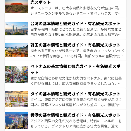
しみながら、その多様性と豊かな歴史を感じることができ
島だが、静かな自然を求めるならマウイ島やカウアイ島が
光スポット
るだろう。車でのロードトリップや列車の旅も、アメリカ
おすすめ。エメラルドグリーンに輝く海をはじめ、豊かな
オーストラリアは、壮大な自然と多様な文化が魅力の国。
ならではの贅沢な旅のスタイルだ。 なお、新着のアメリカ
文化や歴史が息づいている。「アロハスピリット」と呼ば
シドニーのシンボルであるシドニー・オペラハウス、オー
情報は
コンテンツ一覧
を参照してほしい。
れるおもてなしの心で訪れる人々を迎えてくれるハワイの
ストラリア東海岸北部に広がる大サンゴ礁地帯グレートバ
人々、おいしいローカルフードやハワイアンミュージッ
台湾の基本情報と観光ガイド・有名観光スポット
リアリーフや大陸中央部にそびえるウルル（エアーズロッ
ク、伝統的なフラダンスなど、すべてがハワイの魅力を彩
ク）、タスマニアの美しい原生林やケアンズの熱帯雨林な
日本から約４時間ほどでたどり着く台湾は、多彩な文化と
っている。訪れるたびに新しい発見と感動が待っているハ
ど、見どころがたくさん。また、カフェやワイン、オージ
自然が織りなす魅力的な観光地。活気あふれる大都市の台
ワイを、存分に味わってほしい。 なお、新着のハワイ情報
ービーフなどの食文化も豊かで、美味しいものであふれて
北やノスタルジックな町並みが人気な九份（ジォウフェ
は
コンテンツ一覧
を参照してほしい。
韓国の基本情報と観光ガイド・有名観光スポット
いる。アクティビティも充実しており、サーフィンやダイ
ン）、静ひつな山岳地帯である台湾東部など、都市の喧騒
ビング、ハイキングなど、アウトドア好きにはたまらな
と山間の静けさが共存しており、訪れる人に新しい発見と
歴史ある王朝文化が残る一方で、最先端のファッションやK
い。オーストラリアの多彩な魅力を存分に味わいつくそ
驚きをもたらしてくれる。また、奥深い台湾の食文化も魅
-POPで世界を席巻している韓国。首都ソウルの宮殿や伝統
う。 なお、新着のオーストラリア情報は
コンテンツ一覧
を
力で、夜市などの屋台グルメから高級料理、ヘルシーで美
家屋が並ぶエリアでは韓国の歴史と文化に浸ることがで
参照してほしい。
ベトナムの基本情報と観光ガイド・有名観光スポ
容にもいいと評判のスイーツなど、バラエティ豊かな料理
き、地方に足を延ばせば四季折々の自然美を楽しむことが
が味わえる。 なお、新着の台湾情報は
コンテンツ一覧
を参
できる。そして、キムチや焼肉、絶品のストリートフード
ット
照してほしい。
まで、さまざまな韓国料理が待っている。夜には、韓国な
豊かな自然と多様な文化が魅力的なベトナム。南北に細長
らではのナイトライフも堪能できる。あたたかいホスピタ
く伸びる国土には、広大な田園風景や青々とした山々、世
リティに包まれながら、韓国の多彩な魅力を心ゆくまで味
界遺産に登録された壮大な自然景観が点在し、都市部では
わってみてほしい。 なお、新着の韓国情報は
コンテンツ一
タイの基本情報と観光ガイド・有名観光スポット
急速な発展と共に伝統が息づく。ハノイの古い町並みやホ
覧
を参照してほしい。
ーチミン市のフランス統治時代の建物も、独特の雰囲気を
タイは、東南アジアに位置する豊かな自然と歴史が息づく
醸し出している。また、バラエティの豊かさとおいしさで
国だ。首都バンコクは高層ビルが立ち並ぶ一方、伝統的な
世界中の食通を魅了してやまないベトナム料理も魅力のひ
寺院や市場がいたるところに点在し、古きよき文化と現代
香港の基本情報と観光ガイド・有名観光スポット
とつ。フォーやバインミー、ベトナムコーヒーなどは、ぜ
の活気が交差している。北部ではチェンマイなどの山岳地
ひ現地で味わいたい。どの地域を訪れてもあたたかい人々
帯で自然と触れ合い、南部ではプーケットやクラビの美し
アジアと西洋の文化が交わる香港は、特有のエネルギーを
が旅行者を迎えてくれるので、きっと忘れられない旅にな
いビーチでリゾート気分を楽しむことができる。タイ料理
もっている。ヴィクトリア湾に広がる壮大な景色、近未来
るはずだ。 なお、新着のベトナム情報は
コンテンツ一覧
を
は世界的に有名で、屋台から高級レストランまで味覚を刺