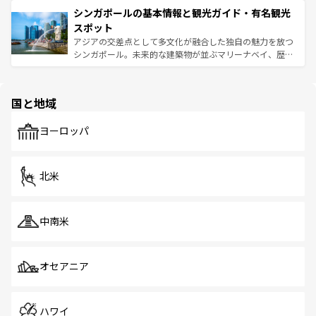
的なアートスポット、そして歴史と現代が融合した町並
参照してほしい。
シンガポールの基本情報と観光ガイド・有名観光
激する。気候は一年中温暖で、どの季節にも異なる楽しみ
み、どこを訪れても感動するはず。観光スポットが密集し
が待っている。親しみやすいタイの人々、仏教を中心とし
ており、効率よく見どころを回れるのも魅力。息をのむよ
スポット
た文化、そして多様な観光資源が、訪れる旅人を魅了し続
うな絶景から文化的な体験まで、香港を存分に楽しみ尽く
アジアの交差点として多文化が融合した独自の魅力を放つ
ける。 なお、新着のタイ情報は
コンテンツ一覧
を参照して
そう。 なお、新着の香港情報は
コンテンツ一覧
を参照して
シンガポール。未来的な建築物が並ぶマリーナベイ、歴史
ほしい。
ほしい。
と伝統を感じられるエスニックタウン、多数の緑豊かな公
園や自然保護区など、自然が調和した近代的な景観と文化
の多様性あふれるカラフルな町は、どこを歩いても新しい
国と地域
発見がある。さらに、治安のよさや充実した公共交通機関
も、旅行者にとっては魅力的なポイント。グルメも豊富
で、ホーカーズは地元の風情を楽しめる外せないスポット
ヨーロッパ
だ。訪れる人を飽きさせないシンガポールで、多様な魅力
を体感しよう。 なお、新着のシンガポール情報は
コンテン
ツ一覧
を参照してほしい。
北米
中南米
オセアニア
ハワイ