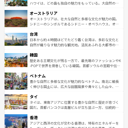
西部には大自然が広がり、グランドキャニオンやイエロー
ハワイは、どの島も独自の魅力をもっている。大自然の神
ストーン国立公園といった絶景が堪能できる。さらに、南
秘を感じたいなら、火山が生み出した壮大な景観を誇るハ
オーストラリア
部のニューオーリンズでは、音楽と美食が融合した独特の
ワイ島は見逃せない。また、定番の観光地といえばオアフ
文化が魅力。旅行者はアメリカの各地域で異なる魅力を楽
島だが、静かな自然を求めるならマウイ島やカウアイ島が
オーストラリアは、壮大な自然と多様な文化が魅力の国。
しみながら、その多様性と豊かな歴史を感じることができ
おすすめ。エメラルドグリーンに輝く海をはじめ、豊かな
シドニーのシンボルであるシドニー・オペラハウス、オー
るだろう。車でのロードトリップや列車の旅も、アメリカ
文化や歴史が息づいている。「アロハスピリット」と呼ば
ストラリア東海岸北部に広がる大サンゴ礁地帯グレートバ
ならではの贅沢な旅のスタイルだ。 なお、新着のアメリカ
台湾
れるおもてなしの心で訪れる人々を迎えてくれるハワイの
リアリーフや大陸中央部にそびえるウルル（エアーズロッ
情報は
コンテンツ一覧
を参照してほしい。
人々、おいしいローカルフードやハワイアンミュージッ
ク）、タスマニアの美しい原生林やケアンズの熱帯雨林な
日本から約４時間ほどでたどり着く台湾は、多彩な文化と
ク、伝統的なフラダンスなど、すべてがハワイの魅力を彩
ど、見どころがたくさん。また、カフェやワイン、オージ
自然が織りなす魅力的な観光地。活気あふれる大都市の台
っている。訪れるたびに新しい発見と感動が待っているハ
ービーフなどの食文化も豊かで、美味しいものであふれて
北やノスタルジックな町並みが人気な九份（ジォウフェ
ワイを、存分に味わってほしい。 なお、新着のハワイ情報
韓国
いる。アクティビティも充実しており、サーフィンやダイ
ン）、静ひつな山岳地帯である台湾東部など、都市の喧騒
は
コンテンツ一覧
を参照してほしい。
ビング、ハイキングなど、アウトドア好きにはたまらな
と山間の静けさが共存しており、訪れる人に新しい発見と
歴史ある王朝文化が残る一方で、最先端のファッションやK
い。オーストラリアの多彩な魅力を存分に味わいつくそ
驚きをもたらしてくれる。また、奥深い台湾の食文化も魅
-POPで世界を席巻している韓国。首都ソウルの宮殿や伝統
う。 なお、新着のオーストラリア情報は
コンテンツ一覧
を
力で、夜市などの屋台グルメから高級料理、ヘルシーで美
家屋が並ぶエリアでは韓国の歴史と文化に浸ることがで
参照してほしい。
ベトナム
容にもいいと評判のスイーツなど、バラエティ豊かな料理
き、地方に足を延ばせば四季折々の自然美を楽しむことが
が味わえる。 なお、新着の台湾情報は
コンテンツ一覧
を参
できる。そして、キムチや焼肉、絶品のストリートフード
豊かな自然と多様な文化が魅力的なベトナム。南北に細長
照してほしい。
まで、さまざまな韓国料理が待っている。夜には、韓国な
く伸びる国土には、広大な田園風景や青々とした山々、世
らではのナイトライフも堪能できる。あたたかいホスピタ
界遺産に登録された壮大な自然景観が点在し、都市部では
タイ
リティに包まれながら、韓国の多彩な魅力を心ゆくまで味
急速な発展と共に伝統が息づく。ハノイの古い町並みやホ
わってみてほしい。 なお、新着の韓国情報は
コンテンツ一
ーチミン市のフランス統治時代の建物も、独特の雰囲気を
タイは、東南アジアに位置する豊かな自然と歴史が息づく
覧
を参照してほしい。
醸し出している。また、バラエティの豊かさとおいしさで
国だ。首都バンコクは高層ビルが立ち並ぶ一方、伝統的な
世界中の食通を魅了してやまないベトナム料理も魅力のひ
寺院や市場がいたるところに点在し、古きよき文化と現代
香港
とつ。フォーやバインミー、ベトナムコーヒーなどは、ぜ
の活気が交差している。北部ではチェンマイなどの山岳地
ひ現地で味わいたい。どの地域を訪れてもあたたかい人々
帯で自然と触れ合い、南部ではプーケットやクラビの美し
アジアと西洋の文化が交わる香港は、特有のエネルギーを
が旅行者を迎えてくれるので、きっと忘れられない旅にな
いビーチでリゾート気分を楽しむことができる。タイ料理