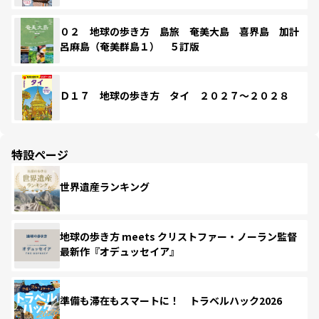
０２ 地球の歩き方 島旅 奄美大島 喜界島 加計
呂麻島（奄美群島１） ５訂版
Ｄ１７ 地球の歩き方 タイ ２０２７～２０２８
特設ページ
世界遺産ランキング
地球の歩き方 meets クリストファー・ノーラン監督
最新作『オデュッセイア』
準備も滞在もスマートに！ トラベルハック2026