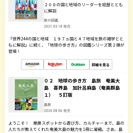
２０８の国と地域のリーダーを経歴ととも
に解説
旅の図鑑
2021.03.18 発売
『世界244の国と地域 １９７ヵ国と４７地域を旅の雑学とと
もに解説』に続く、「地球の歩き方」の図鑑シリーズ第２弾が
登場！
詳細を見る
０２ 地球の歩き方 島旅 奄美大
島 喜界島 加計呂麻島（奄美群島
１） ５訂版
島旅
2026.08.06 発売
ようこそ！ 絶景スポットから遊び方、カルチャーまで、島の
人たちが教えてくれた奄美大島の魅力を1冊に凝縮。さあ、島