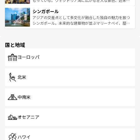
もっている。ヴィクトリア湾に広がる壮大な景色、近未来
るはずだ。 なお、新着のベトナム情報は
コンテンツ一覧
を
は世界的に有名で、屋台から高級レストランまで味覚を刺
的なアートスポット、そして歴史と現代が融合した町並
参照してほしい。
シンガポール
激する。気候は一年中温暖で、どの季節にも異なる楽しみ
み、どこを訪れても感動するはず。観光スポットが密集し
が待っている。親しみやすいタイの人々、仏教を中心とし
ており、効率よく見どころを回れるのも魅力。息をのむよ
アジアの交差点として多文化が融合した独自の魅力を放つ
た文化、そして多様な観光資源が、訪れる旅人を魅了し続
うな絶景から文化的な体験まで、香港を存分に楽しみ尽く
シンガポール。未来的な建築物が並ぶマリーナベイ、歴史
ける。 なお、新着のタイ情報は
コンテンツ一覧
を参照して
そう。 なお、新着の香港情報は
コンテンツ一覧
を参照して
と伝統を感じられるエスニックタウン、多数の緑豊かな公
ほしい。
ほしい。
園や自然保護区など、自然が調和した近代的な景観と文化
の多様性あふれるカラフルな町は、どこを歩いても新しい
国と地域
発見がある。さらに、治安のよさや充実した公共交通機関
も、旅行者にとっては魅力的なポイント。グルメも豊富
で、ホーカーズは地元の風情を楽しめる外せないスポット
ヨーロッパ
だ。訪れる人を飽きさせないシンガポールで、多様な魅力
を体感しよう。 なお、新着のシンガポール情報は
コンテン
ツ一覧
を参照してほしい。
北米
中南米
オセアニア
ハワイ