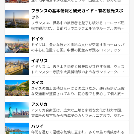
できる。朝目覚めてから夜眠るまで、すべての瞬間を楽し
と文化が詰まったヨーロッパ屈指の旅行先だ。多様な地域
フランスの基本情報と観光ガイド・有名観光スポ
ませてくれるイタリアで、忘れられない旅をしてみよう！
文化が根付くこの国では、情熱的なフラメンコ、熱気あふ
なお、新着のイタリア情報は
コンテンツ一覧
を参照してほ
れる闘牛、そして美味しいタパスが生活の一部となってい
ット
しい。
る。首都マドリードの洗練された雰囲気や、バルセロナの
フランスは、世界中の旅行者を魅了し続けるヨーロッパ屈
アートに溢れた街角から、地方では古代ローマ遺跡や中世
指の観光地だ。首都パリのエッフェル塔やルーブル美術館
の城塞都市、穏やかなビーチリゾートまで多彩な表情を見
といった象徴的なスポットから、田舎町の古風な美しさま
せる。地方によって風土や気候が異なるスペインはその個
ドイツ
で、幅広い魅力が詰まっている。華麗な宮殿、歴史的な大
性で訪れる人を魅了する。 なお、新着のスペイン情報は
コ
聖堂、美しいビーチ、そして豊かな自然が、訪れる者を心
ドイツは、豊かな歴史と多彩な文化が交差するヨーロッパ
ンテンツ一覧
を参照してほしい。
から魅了する。また、フランスは美食の国としても知ら
の中心に位置する国。中世の街並みが残るロマンチック街
れ、フランス料理はユネスコ無形文化遺産にも登録されて
道から、未来を先取りするようなモダンな都市まで多様な
イギリス
いる。シャンパンの発祥地であるランス、プロヴァンスの
顔を持つこの国は、どこを歩いても飽きることがない。ベ
香り高いラベンダー畑など、多彩な楽しみ方が可能だ。さ
ルリンの文化的活気、バイエルン州のアルプスの絶景、そ
イギリスは、古きよき伝統と最先端が共存する国。ウェス
らに、パリ以外の地域にも魅力が溢れており、どの街角に
してライン川沿いのワイン畑といった風景は必見。ビール
トミンスター寺院や大英博物館のようなランドマーク、歴
も豊かな歴史と文化が息づいている。パリ以外の個性あふ
とソーセージを味わいながら地元の人と過ごす楽しい時間
史ある大学都市、美しい丘陵地帯や牧歌的な風景など、エ
れる地方に足を運ぶとそれぞれで全く異なる文化を体験で
スイス
は、お酒好きな人にはぜひ体験してほしい。 なお、新着の
リアごとに異なる魅力がある。また、優雅なアフタヌーン
きるだろう。 なお、新着のフランス情報は
コンテンツ一覧
ドイツ情報は
コンテンツ一覧
を参照してほしい。
ティー、ビール好きにはたまらない英国パブ、サッカー観
スイスの国土面積は九州ほどの広さだが、運行時刻が正確
を参照してほしい。
戦など、本場だからこそできる体験も豊富。イギリスを旅
な交通網が整備されており、初心者でも安心して個人旅行
して楽しみつくそう。 なお、新着のイギリス情報は
コンテ
を楽しめる。日本同様に時刻表どおりの旅が可能だ。中世
アメリカ
ンツ一覧
を参照してほしい。
の建物がそのまま残る町や、スイスならではのユニークな
博物館もあり、アルプス観光だけでなく町歩きも満喫する
アメリカ合衆国は、広大な土地と多様な文化が魅力の国。
ことができる。国民の所得が高いため物価も高いが、旅行
東海岸の都市部から西海岸のカリフォルニアまで、訪れる
者向けの交通パス提供のサービスもあり、うまく活用すれ
場所ごとに異なる風景と体験が待っている。ニューヨーク
ハワイ
ば市内交通費無料で観光を楽しむこともできる。 なお、新
のような巨大都市は、観光、ショッピング、エンターテイ
着のスイス情報は
コンテンツ一覧
を参照してほしい。
ンメントが詰まった刺激的なスポットだ。一方、アメリカ
年間を通じて温暖な気候に恵まれ、多くの島で構成される