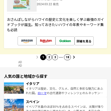
2024.03.22 発売
おさんぽしながらハワイの歴史と文化を楽しく学ぶ最強のガイ
ドブックが誕生。知っておきたいハワイの年表やキーワード集
も必読
詳細を見る
…
1
2
3
18
AD
AD
人気の国と地域から探す
イタリア
イタリアは歴史、文化、グルメ、自然と多彩な魅力にあふ
れた国。
ローマ
の古代遺跡やフィレンツェのルネッサンス
美術、ヴェネツィアの運河など、歴史あるスポットはもち
スペイン
ろん、トスカーナの美しい田園風景やアマルフィ海岸の絶
景など、自然景観も見逃せない。観光の合間には、本場の
イベリア半島のほぼ80％を占めるスペインは、太陽が降り
ピザやパスタなど、絶品のイタリア料理を堪能することも
注ぐ地中海沿岸から雄大なピレネー山脈まで、多彩な自然