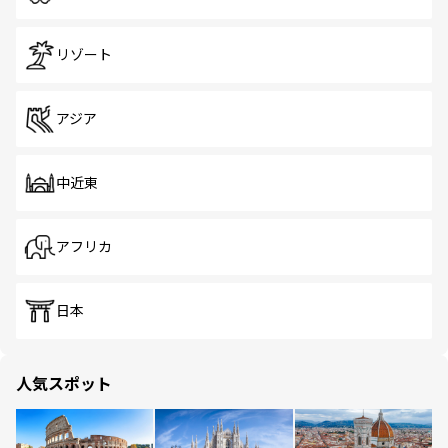
リゾート
アジア
中近東
アフリカ
日本
人気スポット