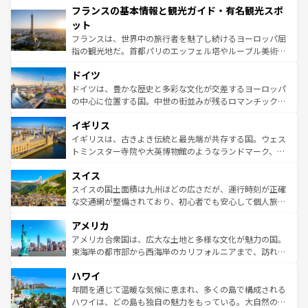
フランスの基本情報と観光ガイド・有名観光スポ
ませてくれるイタリアで、忘れられない旅をしてみよう！
文化が根付くこの国では、情熱的なフラメンコ、熱気あふ
なお、新着のイタリア情報は
コンテンツ一覧
を参照してほ
れる闘牛、そして美味しいタパスが生活の一部となってい
ット
しい。
る。首都マドリードの洗練された雰囲気や、バルセロナの
フランスは、世界中の旅行者を魅了し続けるヨーロッパ屈
アートに溢れた街角から、地方では古代ローマ遺跡や中世
指の観光地だ。首都パリのエッフェル塔やルーブル美術館
の城塞都市、穏やかなビーチリゾートまで多彩な表情を見
といった象徴的なスポットから、田舎町の古風な美しさま
せる。地方によって風土や気候が異なるスペインはその個
ドイツ
で、幅広い魅力が詰まっている。華麗な宮殿、歴史的な大
性で訪れる人を魅了する。 なお、新着のスペイン情報は
コ
聖堂、美しいビーチ、そして豊かな自然が、訪れる者を心
ドイツは、豊かな歴史と多彩な文化が交差するヨーロッパ
ンテンツ一覧
を参照してほしい。
から魅了する。また、フランスは美食の国としても知ら
の中心に位置する国。中世の街並みが残るロマンチック街
れ、フランス料理はユネスコ無形文化遺産にも登録されて
道から、未来を先取りするようなモダンな都市まで多様な
イギリス
いる。シャンパンの発祥地であるランス、プロヴァンスの
顔を持つこの国は、どこを歩いても飽きることがない。ベ
香り高いラベンダー畑など、多彩な楽しみ方が可能だ。さ
ルリンの文化的活気、バイエルン州のアルプスの絶景、そ
イギリスは、古きよき伝統と最先端が共存する国。ウェス
らに、パリ以外の地域にも魅力が溢れており、どの街角に
してライン川沿いのワイン畑といった風景は必見。ビール
トミンスター寺院や大英博物館のようなランドマーク、歴
も豊かな歴史と文化が息づいている。パリ以外の個性あふ
とソーセージを味わいながら地元の人と過ごす楽しい時間
史ある大学都市、美しい丘陵地帯や牧歌的な風景など、エ
れる地方に足を運ぶとそれぞれで全く異なる文化を体験で
スイス
は、お酒好きな人にはぜひ体験してほしい。 なお、新着の
リアごとに異なる魅力がある。また、優雅なアフタヌーン
きるだろう。 なお、新着のフランス情報は
コンテンツ一覧
ドイツ情報は
コンテンツ一覧
を参照してほしい。
ティー、ビール好きにはたまらない英国パブ、サッカー観
スイスの国土面積は九州ほどの広さだが、運行時刻が正確
を参照してほしい。
戦など、本場だからこそできる体験も豊富。イギリスを旅
な交通網が整備されており、初心者でも安心して個人旅行
して楽しみつくそう。 なお、新着のイギリス情報は
コンテ
を楽しめる。日本同様に時刻表どおりの旅が可能だ。中世
アメリカ
ンツ一覧
を参照してほしい。
の建物がそのまま残る町や、スイスならではのユニークな
博物館もあり、アルプス観光だけでなく町歩きも満喫する
アメリカ合衆国は、広大な土地と多様な文化が魅力の国。
ことができる。国民の所得が高いため物価も高いが、旅行
東海岸の都市部から西海岸のカリフォルニアまで、訪れる
者向けの交通パス提供のサービスもあり、うまく活用すれ
場所ごとに異なる風景と体験が待っている。ニューヨーク
ハワイ
ば市内交通費無料で観光を楽しむこともできる。 なお、新
のような巨大都市は、観光、ショッピング、エンターテイ
着のスイス情報は
コンテンツ一覧
を参照してほしい。
ンメントが詰まった刺激的なスポットだ。一方、アメリカ
年間を通じて温暖な気候に恵まれ、多くの島で構成される
西部には大自然が広がり、グランドキャニオンやイエロー
ハワイは、どの島も独自の魅力をもっている。大自然の神