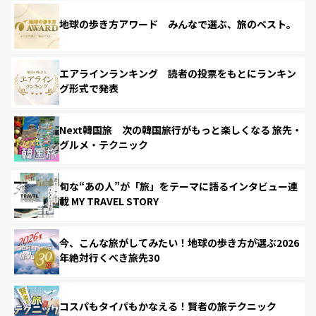
地球の歩き方アワード みんなで選ぶ、旅のベスト。
エアラインランキング 読者の投票をもとにランキン
グ形式で発表
Next韓国旅 次の韓国旅行がもっと楽しくなる 旅先・
グルメ・テクニック
旬な“あの人”が「旅」をテーマに語るインタビュー連
載 MY TRAVEL STORY
今、こんな旅がしてみたい！地球の歩き方が選ぶ2026
年絶対行くべき旅先30
コスパもタイパもかなえる！賢者の旅テクニック