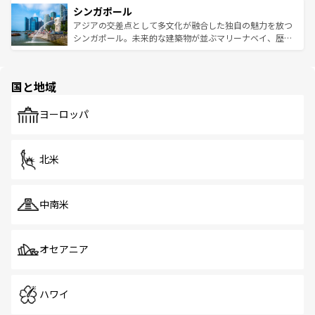
参照してほしい。
シンガポール
激する。気候は一年中温暖で、どの季節にも異なる楽しみ
み、どこを訪れても感動するはず。観光スポットが密集し
が待っている。親しみやすいタイの人々、仏教を中心とし
ており、効率よく見どころを回れるのも魅力。息をのむよ
アジアの交差点として多文化が融合した独自の魅力を放つ
た文化、そして多様な観光資源が、訪れる旅人を魅了し続
うな絶景から文化的な体験まで、香港を存分に楽しみ尽く
シンガポール。未来的な建築物が並ぶマリーナベイ、歴史
ける。 なお、新着のタイ情報は
コンテンツ一覧
を参照して
そう。 なお、新着の香港情報は
コンテンツ一覧
を参照して
と伝統を感じられるエスニックタウン、多数の緑豊かな公
ほしい。
ほしい。
園や自然保護区など、自然が調和した近代的な景観と文化
の多様性あふれるカラフルな町は、どこを歩いても新しい
国と地域
発見がある。さらに、治安のよさや充実した公共交通機関
も、旅行者にとっては魅力的なポイント。グルメも豊富
で、ホーカーズは地元の風情を楽しめる外せないスポット
ヨーロッパ
だ。訪れる人を飽きさせないシンガポールで、多様な魅力
を体感しよう。 なお、新着のシンガポール情報は
コンテン
ツ一覧
を参照してほしい。
北米
中南米
オセアニア
ハワイ