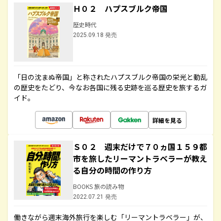
Ｈ０２ ハプスブルク帝国
歴史時代
2025.09.18 発売
「日の沈まぬ帝国」と称されたハプスブルク帝国の栄光と動乱
の歴史をたどり、今なお各国に残る史跡を巡る歴史を旅するガ
イド。
詳細を見る
Ｓ０２ 週末だけで７０ヵ国１５９都
市を旅したリーマントラベラーが教え
る自分の時間の作り方
BOOKS 旅の読み物
2022.07.21 発売
働きながら週末海外旅行を楽しむ「リーマントラベラー」が、