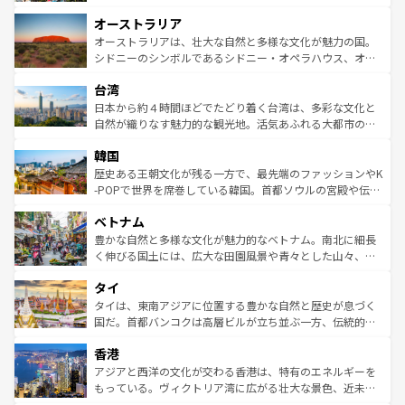
ストーン国立公園といった絶景が堪能できる。さらに、南
秘を感じたいなら、火山が生み出した壮大な景観を誇るハ
オーストラリア
部のニューオーリンズでは、音楽と美食が融合した独特の
ワイ島は見逃せない。また、定番の観光地といえばオアフ
文化が魅力。旅行者はアメリカの各地域で異なる魅力を楽
島だが、静かな自然を求めるならマウイ島やカウアイ島が
オーストラリアは、壮大な自然と多様な文化が魅力の国。
しみながら、その多様性と豊かな歴史を感じることができ
おすすめ。エメラルドグリーンに輝く海をはじめ、豊かな
シドニーのシンボルであるシドニー・オペラハウス、オー
るだろう。車でのロードトリップや列車の旅も、アメリカ
文化や歴史が息づいている。「アロハスピリット」と呼ば
ストラリア東海岸北部に広がる大サンゴ礁地帯グレートバ
ならではの贅沢な旅のスタイルだ。 なお、新着のアメリカ
台湾
れるおもてなしの心で訪れる人々を迎えてくれるハワイの
リアリーフや大陸中央部にそびえるウルル（エアーズロッ
情報は
コンテンツ一覧
を参照してほしい。
人々、おいしいローカルフードやハワイアンミュージッ
ク）、タスマニアの美しい原生林やケアンズの熱帯雨林な
日本から約４時間ほどでたどり着く台湾は、多彩な文化と
ク、伝統的なフラダンスなど、すべてがハワイの魅力を彩
ど、見どころがたくさん。また、カフェやワイン、オージ
自然が織りなす魅力的な観光地。活気あふれる大都市の台
っている。訪れるたびに新しい発見と感動が待っているハ
ービーフなどの食文化も豊かで、美味しいものであふれて
北やノスタルジックな町並みが人気な九份（ジォウフェ
ワイを、存分に味わってほしい。 なお、新着のハワイ情報
韓国
いる。アクティビティも充実しており、サーフィンやダイ
ン）、静ひつな山岳地帯である台湾東部など、都市の喧騒
は
コンテンツ一覧
を参照してほしい。
ビング、ハイキングなど、アウトドア好きにはたまらな
と山間の静けさが共存しており、訪れる人に新しい発見と
歴史ある王朝文化が残る一方で、最先端のファッションやK
い。オーストラリアの多彩な魅力を存分に味わいつくそ
驚きをもたらしてくれる。また、奥深い台湾の食文化も魅
-POPで世界を席巻している韓国。首都ソウルの宮殿や伝統
う。 なお、新着のオーストラリア情報は
コンテンツ一覧
を
力で、夜市などの屋台グルメから高級料理、ヘルシーで美
家屋が並ぶエリアでは韓国の歴史と文化に浸ることがで
参照してほしい。
ベトナム
容にもいいと評判のスイーツなど、バラエティ豊かな料理
き、地方に足を延ばせば四季折々の自然美を楽しむことが
が味わえる。 なお、新着の台湾情報は
コンテンツ一覧
を参
できる。そして、キムチや焼肉、絶品のストリートフード
豊かな自然と多様な文化が魅力的なベトナム。南北に細長
照してほしい。
まで、さまざまな韓国料理が待っている。夜には、韓国な
く伸びる国土には、広大な田園風景や青々とした山々、世
らではのナイトライフも堪能できる。あたたかいホスピタ
界遺産に登録された壮大な自然景観が点在し、都市部では
タイ
リティに包まれながら、韓国の多彩な魅力を心ゆくまで味
急速な発展と共に伝統が息づく。ハノイの古い町並みやホ
わってみてほしい。 なお、新着の韓国情報は
コンテンツ一
ーチミン市のフランス統治時代の建物も、独特の雰囲気を
タイは、東南アジアに位置する豊かな自然と歴史が息づく
覧
を参照してほしい。
醸し出している。また、バラエティの豊かさとおいしさで
国だ。首都バンコクは高層ビルが立ち並ぶ一方、伝統的な
世界中の食通を魅了してやまないベトナム料理も魅力のひ
寺院や市場がいたるところに点在し、古きよき文化と現代
香港
とつ。フォーやバインミー、ベトナムコーヒーなどは、ぜ
の活気が交差している。北部ではチェンマイなどの山岳地
ひ現地で味わいたい。どの地域を訪れてもあたたかい人々
帯で自然と触れ合い、南部ではプーケットやクラビの美し
アジアと西洋の文化が交わる香港は、特有のエネルギーを
が旅行者を迎えてくれるので、きっと忘れられない旅にな
いビーチでリゾート気分を楽しむことができる。タイ料理
もっている。ヴィクトリア湾に広がる壮大な景色、近未来
るはずだ。 なお、新着のベトナム情報は
コンテンツ一覧
を
は世界的に有名で、屋台から高級レストランまで味覚を刺
的なアートスポット、そして歴史と現代が融合した町並