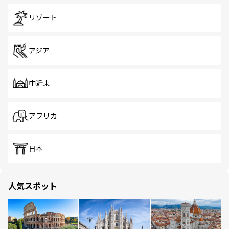
リゾート
アジア
中近東
アフリカ
日本
人気スポット