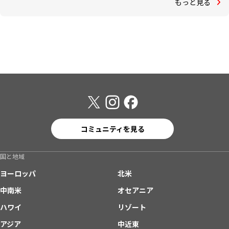
もっと見る
コミュニティを見る
国と地域
ヨーロッパ
北米
中南米
オセアニア
ハワイ
リゾート
アジア
中近東