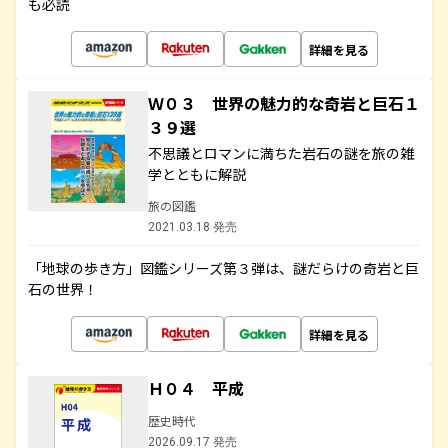
も必読
詳細を見る
Ｗ０３ 世界の魅力的な奇岩と巨石１
３９選
不思議とロマンに満ちた岩石の謎を旅の雑
学とともに解説
旅の図鑑
2021.03.18 発売
「地球の歩き方」図鑑シリーズ第３弾は、謎だらけの奇岩と巨
石の世界！
詳細を見る
Ｈ０４ 平成
歴史時代
2026.09.17 発売