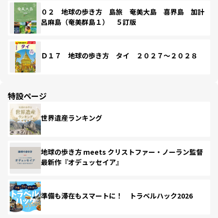
０２ 地球の歩き方 島旅 奄美大島 喜界島 加計
呂麻島（奄美群島１） ５訂版
Ｄ１７ 地球の歩き方 タイ ２０２７～２０２８
特設ページ
世界遺産ランキング
地球の歩き方 meets クリストファー・ノーラン監督
最新作『オデュッセイア』
準備も滞在もスマートに！ トラベルハック2026