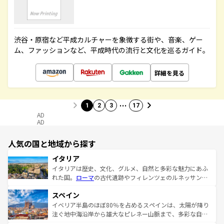
渋谷・原宿など平成カルチャーを象徴する街や、音楽、ゲー
ム、ファッションなど、平成時代の流行と文化を巡るガイド。
詳細を見る
…
1
2
3
17
AD
AD
人気の国と地域から探す
イタリア
イタリアは歴史、文化、グルメ、自然と多彩な魅力にあふ
れた国。
ローマ
の古代遺跡やフィレンツェのルネッサンス
美術、ヴェネツィアの運河など、歴史あるスポットはもち
スペイン
ろん、トスカーナの美しい田園風景やアマルフィ海岸の絶
景など、自然景観も見逃せない。観光の合間には、本場の
イベリア半島のほぼ80％を占めるスペインは、太陽が降り
ピザやパスタなど、絶品のイタリア料理を堪能することも
注ぐ地中海沿岸から雄大なピレネー山脈まで、多彩な自然
できる。朝目覚めてから夜眠るまで、すべての瞬間を楽し
と文化が詰まったヨーロッパ屈指の旅行先だ。多様な地域