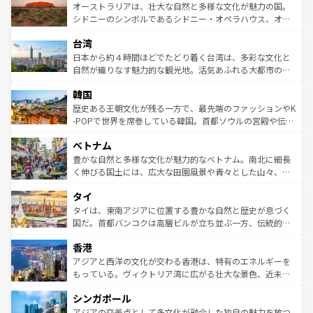
文化が魅力。旅行者はアメリカの各地域で異なる魅力を楽
島だが、静かな自然を求めるならマウイ島やカウアイ島が
オーストラリアは、壮大な自然と多様な文化が魅力の国。
しみながら、その多様性と豊かな歴史を感じることができ
おすすめ。エメラルドグリーンに輝く海をはじめ、豊かな
シドニーのシンボルであるシドニー・オペラハウス、オー
るだろう。車でのロードトリップや列車の旅も、アメリカ
文化や歴史が息づいている。「アロハスピリット」と呼ば
ストラリア東海岸北部に広がる大サンゴ礁地帯グレートバ
ならではの贅沢な旅のスタイルだ。 なお、新着のアメリカ
台湾
れるおもてなしの心で訪れる人々を迎えてくれるハワイの
リアリーフや大陸中央部にそびえるウルル（エアーズロッ
情報は
コンテンツ一覧
を参照してほしい。
人々、おいしいローカルフードやハワイアンミュージッ
ク）、タスマニアの美しい原生林やケアンズの熱帯雨林な
日本から約４時間ほどでたどり着く台湾は、多彩な文化と
ク、伝統的なフラダンスなど、すべてがハワイの魅力を彩
ど、見どころがたくさん。また、カフェやワイン、オージ
自然が織りなす魅力的な観光地。活気あふれる大都市の台
っている。訪れるたびに新しい発見と感動が待っているハ
ービーフなどの食文化も豊かで、美味しいものであふれて
北やノスタルジックな町並みが人気な九份（ジォウフェ
ワイを、存分に味わってほしい。 なお、新着のハワイ情報
韓国
いる。アクティビティも充実しており、サーフィンやダイ
ン）、静ひつな山岳地帯である台湾東部など、都市の喧騒
は
コンテンツ一覧
を参照してほしい。
ビング、ハイキングなど、アウトドア好きにはたまらな
と山間の静けさが共存しており、訪れる人に新しい発見と
歴史ある王朝文化が残る一方で、最先端のファッションやK
い。オーストラリアの多彩な魅力を存分に味わいつくそ
驚きをもたらしてくれる。また、奥深い台湾の食文化も魅
-POPで世界を席巻している韓国。首都ソウルの宮殿や伝統
う。 なお、新着のオーストラリア情報は
コンテンツ一覧
を
力で、夜市などの屋台グルメから高級料理、ヘルシーで美
家屋が並ぶエリアでは韓国の歴史と文化に浸ることがで
参照してほしい。
ベトナム
容にもいいと評判のスイーツなど、バラエティ豊かな料理
き、地方に足を延ばせば四季折々の自然美を楽しむことが
が味わえる。 なお、新着の台湾情報は
コンテンツ一覧
を参
できる。そして、キムチや焼肉、絶品のストリートフード
豊かな自然と多様な文化が魅力的なベトナム。南北に細長
照してほしい。
まで、さまざまな韓国料理が待っている。夜には、韓国な
く伸びる国土には、広大な田園風景や青々とした山々、世
らではのナイトライフも堪能できる。あたたかいホスピタ
界遺産に登録された壮大な自然景観が点在し、都市部では
タイ
リティに包まれながら、韓国の多彩な魅力を心ゆくまで味
急速な発展と共に伝統が息づく。ハノイの古い町並みやホ
わってみてほしい。 なお、新着の韓国情報は
コンテンツ一
ーチミン市のフランス統治時代の建物も、独特の雰囲気を
タイは、東南アジアに位置する豊かな自然と歴史が息づく
覧
を参照してほしい。
醸し出している。また、バラエティの豊かさとおいしさで
国だ。首都バンコクは高層ビルが立ち並ぶ一方、伝統的な
世界中の食通を魅了してやまないベトナム料理も魅力のひ
寺院や市場がいたるところに点在し、古きよき文化と現代
香港
とつ。フォーやバインミー、ベトナムコーヒーなどは、ぜ
の活気が交差している。北部ではチェンマイなどの山岳地
ひ現地で味わいたい。どの地域を訪れてもあたたかい人々
帯で自然と触れ合い、南部ではプーケットやクラビの美し
アジアと西洋の文化が交わる香港は、特有のエネルギーを
が旅行者を迎えてくれるので、きっと忘れられない旅にな
いビーチでリゾート気分を楽しむことができる。タイ料理
もっている。ヴィクトリア湾に広がる壮大な景色、近未来
るはずだ。 なお、新着のベトナム情報は
コンテンツ一覧
を
は世界的に有名で、屋台から高級レストランまで味覚を刺
的なアートスポット、そして歴史と現代が融合した町並
参照してほしい。
シンガポール
激する。気候は一年中温暖で、どの季節にも異なる楽しみ
み、どこを訪れても感動するはず。観光スポットが密集し
が待っている。親しみやすいタイの人々、仏教を中心とし
ており、効率よく見どころを回れるのも魅力。息をのむよ
アジアの交差点として多文化が融合した独自の魅力を放つ