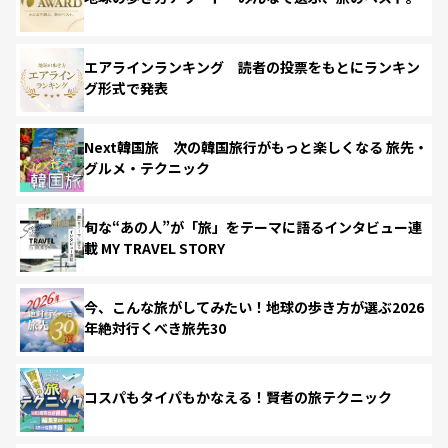
エアラインランキング 読者の投票をもとにランキン
グ形式で発表
Next韓国旅 次の韓国旅行がもっと楽しくなる 旅先・
グルメ・テクニック
旬な“あの人”が「旅」をテーマに語るインタビュー連
載 MY TRAVEL STORY
今、こんな旅がしてみたい！地球の歩き方が選ぶ2026
年絶対行くべき旅先30
コスパもタイパもかなえる！賢者の旅テクニック