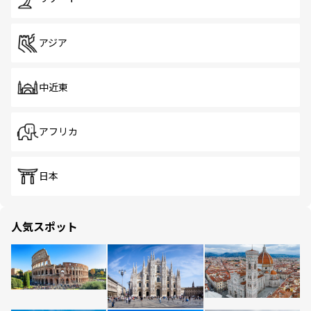
アジア
中近東
アフリカ
日本
人気スポット