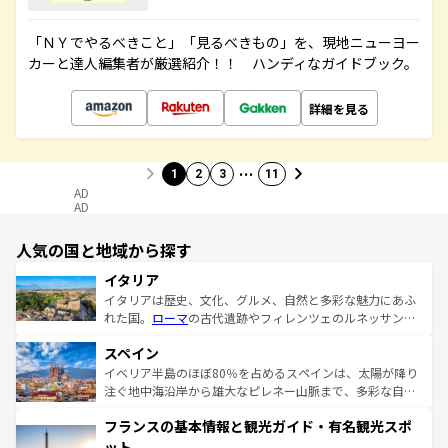
「ＮＹでやるべきこと」「見るべきもの」を、現地ニューヨー
カーと達人編集者が厳選紹介！！ ハンディなガイドブック。
詳細を見る
…
1
2
3
11
AD
AD
人気の国と地域から探す
イタリア
イタリアは歴史、文化、グルメ、自然と多彩な魅力にあふ
れた国。
ローマ
の古代遺跡やフィレンツェのルネッサンス
美術、ヴェネツィアの運河など、歴史あるスポットはもち
スペイン
ろん、トスカーナの美しい田園風景やアマルフィ海岸の絶
景など、自然景観も見逃せない。観光の合間には、本場の
イベリア半島のほぼ80％を占めるスペインは、太陽が降り
ピザやパスタなど、絶品のイタリア料理を堪能することも
注ぐ地中海沿岸から雄大なピレネー山脈まで、多彩な自然
できる。朝目覚めてから夜眠るまで、すべての瞬間を楽し
と文化が詰まったヨーロッパ屈指の旅行先だ。多様な地域
フランスの基本情報と観光ガイド・有名観光スポ
ませてくれるイタリアで、忘れられない旅をしてみよう！
文化が根付くこの国では、情熱的なフラメンコ、熱気あふ
なお、新着のイタリア情報は
コンテンツ一覧
を参照してほ
れる闘牛、そして美味しいタパスが生活の一部となってい
ット