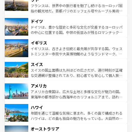
しい。
る。首都マドリードの洗練された雰囲気や、バルセロナの
フランスは、世界中の旅行者を魅了し続けるヨーロッパ屈
アートに溢れた街角から、地方では古代ローマ遺跡や中世
指の観光地だ。首都パリのエッフェル塔やルーブル美術館
の城塞都市、穏やかなビーチリゾートまで多彩な表情を見
といった象徴的なスポットから、田舎町の古風な美しさま
せる。地方によって風土や気候が異なるスペインはその個
ドイツ
で、幅広い魅力が詰まっている。華麗な宮殿、歴史的な大
性で訪れる人を魅了する。 なお、新着のスペイン情報は
コ
聖堂、美しいビーチ、そして豊かな自然が、訪れる者を心
ドイツは、豊かな歴史と多彩な文化が交差するヨーロッパ
ンテンツ一覧
を参照してほしい。
から魅了する。また、フランスは美食の国としても知ら
の中心に位置する国。中世の街並みが残るロマンチック街
れ、フランス料理はユネスコ無形文化遺産にも登録されて
道から、未来を先取りするようなモダンな都市まで多様な
イギリス
いる。シャンパンの発祥地であるランス、プロヴァンスの
顔を持つこの国は、どこを歩いても飽きることがない。ベ
香り高いラベンダー畑など、多彩な楽しみ方が可能だ。さ
ルリンの文化的活気、バイエルン州のアルプスの絶景、そ
イギリスは、古きよき伝統と最先端が共存する国。ウェス
らに、パリ以外の地域にも魅力が溢れており、どの街角に
してライン川沿いのワイン畑といった風景は必見。ビール
トミンスター寺院や大英博物館のようなランドマーク、歴
も豊かな歴史と文化が息づいている。パリ以外の個性あふ
とソーセージを味わいながら地元の人と過ごす楽しい時間
史ある大学都市、美しい丘陵地帯や牧歌的な風景など、エ
れる地方に足を運ぶとそれぞれで全く異なる文化を体験で
スイス
は、お酒好きな人にはぜひ体験してほしい。 なお、新着の
リアごとに異なる魅力がある。また、優雅なアフタヌーン
きるだろう。 なお、新着のフランス情報は
コンテンツ一覧
ドイツ情報は
コンテンツ一覧
を参照してほしい。
ティー、ビール好きにはたまらない英国パブ、サッカー観
スイスの国土面積は九州ほどの広さだが、運行時刻が正確
を参照してほしい。
戦など、本場だからこそできる体験も豊富。イギリスを旅
な交通網が整備されており、初心者でも安心して個人旅行
して楽しみつくそう。 なお、新着のイギリス情報は
コンテ
を楽しめる。日本同様に時刻表どおりの旅が可能だ。中世
アメリカ
ンツ一覧
を参照してほしい。
の建物がそのまま残る町や、スイスならではのユニークな
博物館もあり、アルプス観光だけでなく町歩きも満喫する
アメリカ合衆国は、広大な土地と多様な文化が魅力の国。
ことができる。国民の所得が高いため物価も高いが、旅行
東海岸の都市部から西海岸のカリフォルニアまで、訪れる
者向けの交通パス提供のサービスもあり、うまく活用すれ
場所ごとに異なる風景と体験が待っている。ニューヨーク
ハワイ
ば市内交通費無料で観光を楽しむこともできる。 なお、新
のような巨大都市は、観光、ショッピング、エンターテイ
着のスイス情報は
コンテンツ一覧
を参照してほしい。
ンメントが詰まった刺激的なスポットだ。一方、アメリカ
年間を通じて温暖な気候に恵まれ、多くの島で構成される
西部には大自然が広がり、グランドキャニオンやイエロー
ハワイは、どの島も独自の魅力をもっている。大自然の神
ストーン国立公園といった絶景が堪能できる。さらに、南
秘を感じたいなら、火山が生み出した壮大な景観を誇るハ
オーストラリア
部のニューオーリンズでは、音楽と美食が融合した独特の
ワイ島は見逃せない。また、定番の観光地といえばオアフ