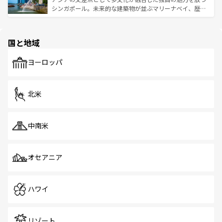
た文化、そして多様な観光資源が、訪れる旅人を魅了し続
うな絶景から文化的な体験まで、香港を存分に楽しみ尽く
シンガポール。未来的な建築物が並ぶマリーナベイ、歴史
ける。 なお、新着のタイ情報は
コンテンツ一覧
を参照して
そう。 なお、新着の香港情報は
コンテンツ一覧
を参照して
と伝統を感じられるエスニックタウン、多数の緑豊かな公
ほしい。
ほしい。
園や自然保護区など、自然が調和した近代的な景観と文化
の多様性あふれるカラフルな町は、どこを歩いても新しい
国と地域
発見がある。さらに、治安のよさや充実した公共交通機関
も、旅行者にとっては魅力的なポイント。グルメも豊富
で、ホーカーズは地元の風情を楽しめる外せないスポット
ヨーロッパ
だ。訪れる人を飽きさせないシンガポールで、多様な魅力
を体感しよう。 なお、新着のシンガポール情報は
コンテン
ツ一覧
を参照してほしい。
北米
中南米
オセアニア
ハワイ
リゾート