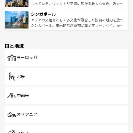
が旅行者を迎えてくれるので、きっと忘れられない旅にな
いビーチでリゾート気分を楽しむことができる。タイ料理
もっている。ヴィクトリア湾に広がる壮大な景色、近未来
るはずだ。 なお、新着のベトナム情報は
コンテンツ一覧
を
は世界的に有名で、屋台から高級レストランまで味覚を刺
的なアートスポット、そして歴史と現代が融合した町並
参照してほしい。
シンガポール
激する。気候は一年中温暖で、どの季節にも異なる楽しみ
み、どこを訪れても感動するはず。観光スポットが密集し
が待っている。親しみやすいタイの人々、仏教を中心とし
ており、効率よく見どころを回れるのも魅力。息をのむよ
アジアの交差点として多文化が融合した独自の魅力を放つ
た文化、そして多様な観光資源が、訪れる旅人を魅了し続
うな絶景から文化的な体験まで、香港を存分に楽しみ尽く
シンガポール。未来的な建築物が並ぶマリーナベイ、歴史
ける。 なお、新着のタイ情報は
コンテンツ一覧
を参照して
そう。 なお、新着の香港情報は
コンテンツ一覧
を参照して
と伝統を感じられるエスニックタウン、多数の緑豊かな公
ほしい。
ほしい。
園や自然保護区など、自然が調和した近代的な景観と文化
の多様性あふれるカラフルな町は、どこを歩いても新しい
国と地域
発見がある。さらに、治安のよさや充実した公共交通機関
も、旅行者にとっては魅力的なポイント。グルメも豊富
で、ホーカーズは地元の風情を楽しめる外せないスポット
ヨーロッパ
だ。訪れる人を飽きさせないシンガポールで、多様な魅力
を体感しよう。 なお、新着のシンガポール情報は
コンテン
ツ一覧
を参照してほしい。
北米
中南米
オセアニア