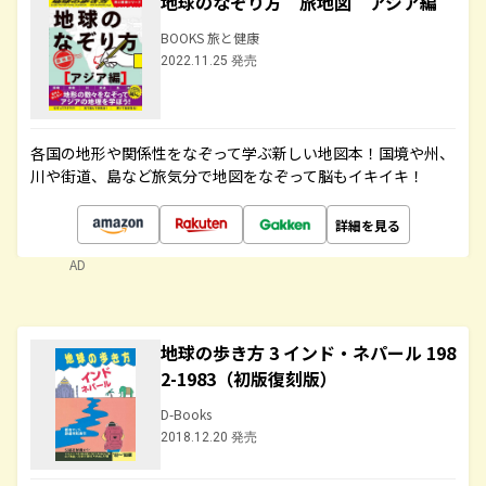
地球のなぞり方 旅地図 アジア編
BOOKS 旅と健康
2022.11.25 発売
各国の地形や関係性をなぞって学ぶ新しい地図本！国境や州、
川や街道、島など旅気分で地図をなぞって脳もイキイキ！
詳細を見る
AD
地球の歩き方 3 インド・ネパール 198
2-1983（初版復刻版）
D-Books
2018.12.20 発売