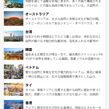
着のスイス情報は
コンテンツ一覧
を参照してほしい。
ンメントが詰まった刺激的なスポットだ。一方、アメリカ
年間を通じて温暖な気候に恵まれ、多くの島で構成される
西部には大自然が広がり、グランドキャニオンやイエロー
ハワイは、どの島も独自の魅力をもっている。大自然の神
ストーン国立公園といった絶景が堪能できる。さらに、南
秘を感じたいなら、火山が生み出した壮大な景観を誇るハ
オーストラリア
部のニューオーリンズでは、音楽と美食が融合した独特の
ワイ島は見逃せない。また、定番の観光地といえばオアフ
文化が魅力。旅行者はアメリカの各地域で異なる魅力を楽
島だが、静かな自然を求めるならマウイ島やカウアイ島が
オーストラリアは、壮大な自然と多様な文化が魅力の国。
しみながら、その多様性と豊かな歴史を感じることができ
おすすめ。エメラルドグリーンに輝く海をはじめ、豊かな
シドニーのシンボルであるシドニー・オペラハウス、オー
るだろう。車でのロードトリップや列車の旅も、アメリカ
文化や歴史が息づいている。「アロハスピリット」と呼ば
ストラリア東海岸北部に広がる大サンゴ礁地帯グレートバ
ならではの贅沢な旅のスタイルだ。 なお、新着のアメリカ
台湾
れるおもてなしの心で訪れる人々を迎えてくれるハワイの
リアリーフや大陸中央部にそびえるウルル（エアーズロッ
情報は
コンテンツ一覧
を参照してほしい。
人々、おいしいローカルフードやハワイアンミュージッ
ク）、タスマニアの美しい原生林やケアンズの熱帯雨林な
日本から約４時間ほどでたどり着く台湾は、多彩な文化と
ク、伝統的なフラダンスなど、すべてがハワイの魅力を彩
ど、見どころがたくさん。また、カフェやワイン、オージ
自然が織りなす魅力的な観光地。活気あふれる大都市の台
っている。訪れるたびに新しい発見と感動が待っているハ
ービーフなどの食文化も豊かで、美味しいものであふれて
北やノスタルジックな町並みが人気な九份（ジォウフェ
ワイを、存分に味わってほしい。 なお、新着のハワイ情報
韓国
いる。アクティビティも充実しており、サーフィンやダイ
ン）、静ひつな山岳地帯である台湾東部など、都市の喧騒
は
コンテンツ一覧
を参照してほしい。
ビング、ハイキングなど、アウトドア好きにはたまらな
と山間の静けさが共存しており、訪れる人に新しい発見と
歴史ある王朝文化が残る一方で、最先端のファッションやK
い。オーストラリアの多彩な魅力を存分に味わいつくそ
驚きをもたらしてくれる。また、奥深い台湾の食文化も魅
-POPで世界を席巻している韓国。首都ソウルの宮殿や伝統
う。 なお、新着のオーストラリア情報は
コンテンツ一覧
を
力で、夜市などの屋台グルメから高級料理、ヘルシーで美
家屋が並ぶエリアでは韓国の歴史と文化に浸ることがで
参照してほしい。
ベトナム
容にもいいと評判のスイーツなど、バラエティ豊かな料理
き、地方に足を延ばせば四季折々の自然美を楽しむことが
が味わえる。 なお、新着の台湾情報は
コンテンツ一覧
を参
できる。そして、キムチや焼肉、絶品のストリートフード
豊かな自然と多様な文化が魅力的なベトナム。南北に細長
照してほしい。
まで、さまざまな韓国料理が待っている。夜には、韓国な
く伸びる国土には、広大な田園風景や青々とした山々、世
らではのナイトライフも堪能できる。あたたかいホスピタ
界遺産に登録された壮大な自然景観が点在し、都市部では
タイ
リティに包まれながら、韓国の多彩な魅力を心ゆくまで味
急速な発展と共に伝統が息づく。ハノイの古い町並みやホ
わってみてほしい。 なお、新着の韓国情報は
コンテンツ一
ーチミン市のフランス統治時代の建物も、独特の雰囲気を
タイは、東南アジアに位置する豊かな自然と歴史が息づく
覧
を参照してほしい。
醸し出している。また、バラエティの豊かさとおいしさで
国だ。首都バンコクは高層ビルが立ち並ぶ一方、伝統的な
世界中の食通を魅了してやまないベトナム料理も魅力のひ
寺院や市場がいたるところに点在し、古きよき文化と現代
香港
とつ。フォーやバインミー、ベトナムコーヒーなどは、ぜ
の活気が交差している。北部ではチェンマイなどの山岳地
ひ現地で味わいたい。どの地域を訪れてもあたたかい人々
帯で自然と触れ合い、南部ではプーケットやクラビの美し
アジアと西洋の文化が交わる香港は、特有のエネルギーを