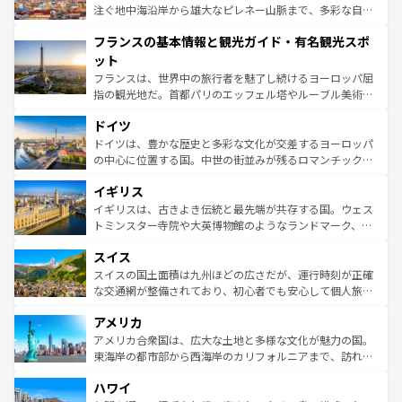
ピザやパスタなど、絶品のイタリア料理を堪能することも
注ぐ地中海沿岸から雄大なピレネー山脈まで、多彩な自然
できる。朝目覚めてから夜眠るまで、すべての瞬間を楽し
と文化が詰まったヨーロッパ屈指の旅行先だ。多様な地域
フランスの基本情報と観光ガイド・有名観光スポ
ませてくれるイタリアで、忘れられない旅をしてみよう！
文化が根付くこの国では、情熱的なフラメンコ、熱気あふ
なお、新着のイタリア情報は
コンテンツ一覧
を参照してほ
れる闘牛、そして美味しいタパスが生活の一部となってい
ット
しい。
る。首都マドリードの洗練された雰囲気や、バルセロナの
フランスは、世界中の旅行者を魅了し続けるヨーロッパ屈
アートに溢れた街角から、地方では古代ローマ遺跡や中世
指の観光地だ。首都パリのエッフェル塔やルーブル美術館
の城塞都市、穏やかなビーチリゾートまで多彩な表情を見
といった象徴的なスポットから、田舎町の古風な美しさま
せる。地方によって風土や気候が異なるスペインはその個
ドイツ
で、幅広い魅力が詰まっている。華麗な宮殿、歴史的な大
性で訪れる人を魅了する。 なお、新着のスペイン情報は
コ
聖堂、美しいビーチ、そして豊かな自然が、訪れる者を心
ドイツは、豊かな歴史と多彩な文化が交差するヨーロッパ
ンテンツ一覧
を参照してほしい。
から魅了する。また、フランスは美食の国としても知ら
の中心に位置する国。中世の街並みが残るロマンチック街
れ、フランス料理はユネスコ無形文化遺産にも登録されて
道から、未来を先取りするようなモダンな都市まで多様な
イギリス
いる。シャンパンの発祥地であるランス、プロヴァンスの
顔を持つこの国は、どこを歩いても飽きることがない。ベ
香り高いラベンダー畑など、多彩な楽しみ方が可能だ。さ
ルリンの文化的活気、バイエルン州のアルプスの絶景、そ
イギリスは、古きよき伝統と最先端が共存する国。ウェス
らに、パリ以外の地域にも魅力が溢れており、どの街角に
してライン川沿いのワイン畑といった風景は必見。ビール
トミンスター寺院や大英博物館のようなランドマーク、歴
も豊かな歴史と文化が息づいている。パリ以外の個性あふ
とソーセージを味わいながら地元の人と過ごす楽しい時間
史ある大学都市、美しい丘陵地帯や牧歌的な風景など、エ
れる地方に足を運ぶとそれぞれで全く異なる文化を体験で
スイス
は、お酒好きな人にはぜひ体験してほしい。 なお、新着の
リアごとに異なる魅力がある。また、優雅なアフタヌーン
きるだろう。 なお、新着のフランス情報は
コンテンツ一覧
ドイツ情報は
コンテンツ一覧
を参照してほしい。
ティー、ビール好きにはたまらない英国パブ、サッカー観
スイスの国土面積は九州ほどの広さだが、運行時刻が正確
を参照してほしい。
戦など、本場だからこそできる体験も豊富。イギリスを旅
な交通網が整備されており、初心者でも安心して個人旅行
して楽しみつくそう。 なお、新着のイギリス情報は
コンテ
を楽しめる。日本同様に時刻表どおりの旅が可能だ。中世
アメリカ
ンツ一覧
を参照してほしい。
の建物がそのまま残る町や、スイスならではのユニークな
博物館もあり、アルプス観光だけでなく町歩きも満喫する
アメリカ合衆国は、広大な土地と多様な文化が魅力の国。
ことができる。国民の所得が高いため物価も高いが、旅行
東海岸の都市部から西海岸のカリフォルニアまで、訪れる
者向けの交通パス提供のサービスもあり、うまく活用すれ
場所ごとに異なる風景と体験が待っている。ニューヨーク
ハワイ
ば市内交通費無料で観光を楽しむこともできる。 なお、新
のような巨大都市は、観光、ショッピング、エンターテイ