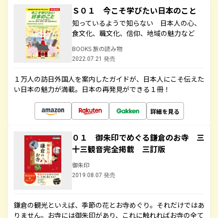
Ｓ０１ 今こそ学びたい日本のこと
知っているようで知らない 日本人の心、
食文化、職文化、信仰、地域の魅力など
BOOKS 旅の読み物
2022.07.21 発売
１万人の訪日外国人を案内したガイドが、日本人にこそ伝えた
い日本の魅力が満載。日本の再発見ができる１冊！
詳細を見る
０１ 御朱印でめぐる鎌倉のお寺 三
十三観音完全掲載 三訂版
御朱印
2019.08.07 発売
鎌倉の観光といえば、季節の花とお寺めぐり。それだけではあ
りません。お寺には御朱印があり、これに触れればお寺の全て