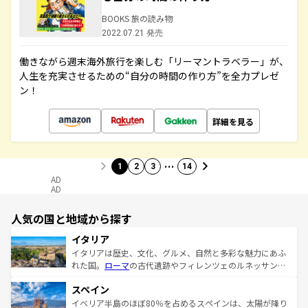
BOOKS 旅の読み物
2022.07.21 発売
働きながら週末海外旅行を楽しむ「リーマントラベラー」が、
人生を充実させるための“自分の時間の作り方”を全力プレゼ
ン！
詳細を見る
…
1
2
3
14
AD
AD
人気の国と地域から探す
イタリア
イタリアは歴史、文化、グルメ、自然と多彩な魅力にあふ
れた国。
ローマ
の古代遺跡やフィレンツェのルネッサンス
美術、ヴェネツィアの運河など、歴史あるスポットはもち
スペイン
ろん、トスカーナの美しい田園風景やアマルフィ海岸の絶
景など、自然景観も見逃せない。観光の合間には、本場の
イベリア半島のほぼ80％を占めるスペインは、太陽が降り