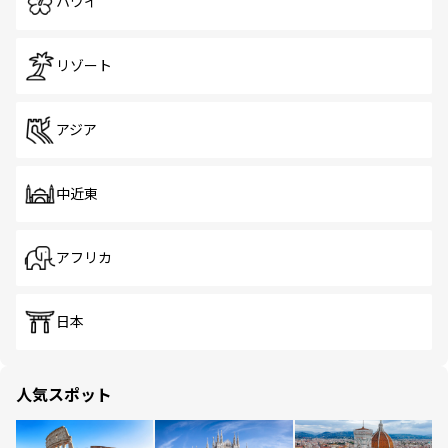
ハワイ
リゾート
アジア
中近東
アフリカ
日本
人気スポット