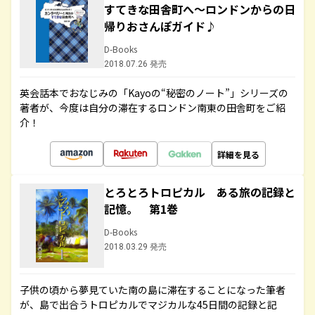
すてきな田舎町へ～ロンドンからの日
帰りおさんぽガイド♪
D-Books
2018.07.26 発売
英会話本でおなじみの「Kayoの“秘密のノート”」シリーズの
著者が、今度は自分の滞在するロンドン南東の田舎町をご紹
介！
詳細を見る
とろとろトロピカル ある旅の記録と
記憶。 第1巻
D-Books
2018.03.29 発売
子供の頃から夢見ていた南の島に滞在することになった筆者
が、島で出合うトロピカルでマジカルな45日間の記録と記