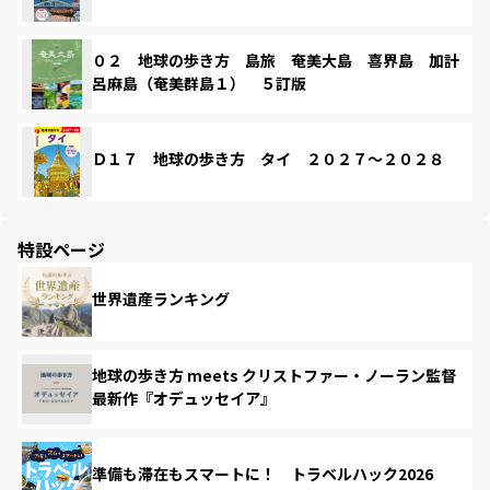
０２ 地球の歩き方 島旅 奄美大島 喜界島 加計
呂麻島（奄美群島１） ５訂版
Ｄ１７ 地球の歩き方 タイ ２０２７～２０２８
特設ページ
世界遺産ランキング
地球の歩き方 meets クリストファー・ノーラン監督
最新作『オデュッセイア』
準備も滞在もスマートに！ トラベルハック2026