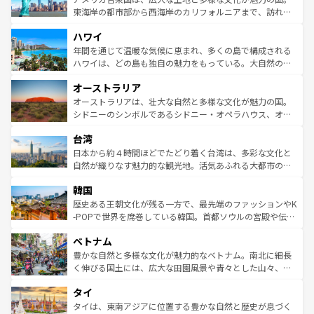
ことができる。国民の所得が高いため物価も高いが、旅行
東海岸の都市部から西海岸のカリフォルニアまで、訪れる
者向けの交通パス提供のサービスもあり、うまく活用すれ
場所ごとに異なる風景と体験が待っている。ニューヨーク
ハワイ
ば市内交通費無料で観光を楽しむこともできる。 なお、新
のような巨大都市は、観光、ショッピング、エンターテイ
着のスイス情報は
コンテンツ一覧
を参照してほしい。
ンメントが詰まった刺激的なスポットだ。一方、アメリカ
年間を通じて温暖な気候に恵まれ、多くの島で構成される
西部には大自然が広がり、グランドキャニオンやイエロー
ハワイは、どの島も独自の魅力をもっている。大自然の神
ストーン国立公園といった絶景が堪能できる。さらに、南
秘を感じたいなら、火山が生み出した壮大な景観を誇るハ
オーストラリア
部のニューオーリンズでは、音楽と美食が融合した独特の
ワイ島は見逃せない。また、定番の観光地といえばオアフ
文化が魅力。旅行者はアメリカの各地域で異なる魅力を楽
島だが、静かな自然を求めるならマウイ島やカウアイ島が
オーストラリアは、壮大な自然と多様な文化が魅力の国。
しみながら、その多様性と豊かな歴史を感じることができ
おすすめ。エメラルドグリーンに輝く海をはじめ、豊かな
シドニーのシンボルであるシドニー・オペラハウス、オー
るだろう。車でのロードトリップや列車の旅も、アメリカ
文化や歴史が息づいている。「アロハスピリット」と呼ば
ストラリア東海岸北部に広がる大サンゴ礁地帯グレートバ
ならではの贅沢な旅のスタイルだ。 なお、新着のアメリカ
台湾
れるおもてなしの心で訪れる人々を迎えてくれるハワイの
リアリーフや大陸中央部にそびえるウルル（エアーズロッ
情報は
コンテンツ一覧
を参照してほしい。
人々、おいしいローカルフードやハワイアンミュージッ
ク）、タスマニアの美しい原生林やケアンズの熱帯雨林な
日本から約４時間ほどでたどり着く台湾は、多彩な文化と
ク、伝統的なフラダンスなど、すべてがハワイの魅力を彩
ど、見どころがたくさん。また、カフェやワイン、オージ
自然が織りなす魅力的な観光地。活気あふれる大都市の台
っている。訪れるたびに新しい発見と感動が待っているハ
ービーフなどの食文化も豊かで、美味しいものであふれて
北やノスタルジックな町並みが人気な九份（ジォウフェ
ワイを、存分に味わってほしい。 なお、新着のハワイ情報
韓国
いる。アクティビティも充実しており、サーフィンやダイ
ン）、静ひつな山岳地帯である台湾東部など、都市の喧騒
は
コンテンツ一覧
を参照してほしい。
ビング、ハイキングなど、アウトドア好きにはたまらな
と山間の静けさが共存しており、訪れる人に新しい発見と
歴史ある王朝文化が残る一方で、最先端のファッションやK
い。オーストラリアの多彩な魅力を存分に味わいつくそ
驚きをもたらしてくれる。また、奥深い台湾の食文化も魅
-POPで世界を席巻している韓国。首都ソウルの宮殿や伝統
う。 なお、新着のオーストラリア情報は
コンテンツ一覧
を
力で、夜市などの屋台グルメから高級料理、ヘルシーで美
家屋が並ぶエリアでは韓国の歴史と文化に浸ることがで
参照してほしい。
ベトナム
容にもいいと評判のスイーツなど、バラエティ豊かな料理
き、地方に足を延ばせば四季折々の自然美を楽しむことが
が味わえる。 なお、新着の台湾情報は
コンテンツ一覧
を参
できる。そして、キムチや焼肉、絶品のストリートフード
豊かな自然と多様な文化が魅力的なベトナム。南北に細長
照してほしい。
まで、さまざまな韓国料理が待っている。夜には、韓国な
く伸びる国土には、広大な田園風景や青々とした山々、世
らではのナイトライフも堪能できる。あたたかいホスピタ
界遺産に登録された壮大な自然景観が点在し、都市部では
タイ
リティに包まれながら、韓国の多彩な魅力を心ゆくまで味
急速な発展と共に伝統が息づく。ハノイの古い町並みやホ
わってみてほしい。 なお、新着の韓国情報は
コンテンツ一
ーチミン市のフランス統治時代の建物も、独特の雰囲気を
タイは、東南アジアに位置する豊かな自然と歴史が息づく