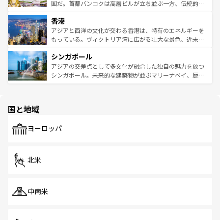
覧
を参照してほしい。
醸し出している。また、バラエティの豊かさとおいしさで
国だ。首都バンコクは高層ビルが立ち並ぶ一方、伝統的な
世界中の食通を魅了してやまないベトナム料理も魅力のひ
寺院や市場がいたるところに点在し、古きよき文化と現代
香港
とつ。フォーやバインミー、ベトナムコーヒーなどは、ぜ
の活気が交差している。北部ではチェンマイなどの山岳地
ひ現地で味わいたい。どの地域を訪れてもあたたかい人々
帯で自然と触れ合い、南部ではプーケットやクラビの美し
アジアと西洋の文化が交わる香港は、特有のエネルギーを
が旅行者を迎えてくれるので、きっと忘れられない旅にな
いビーチでリゾート気分を楽しむことができる。タイ料理
もっている。ヴィクトリア湾に広がる壮大な景色、近未来
るはずだ。 なお、新着のベトナム情報は
コンテンツ一覧
を
は世界的に有名で、屋台から高級レストランまで味覚を刺
的なアートスポット、そして歴史と現代が融合した町並
参照してほしい。
シンガポール
激する。気候は一年中温暖で、どの季節にも異なる楽しみ
み、どこを訪れても感動するはず。観光スポットが密集し
が待っている。親しみやすいタイの人々、仏教を中心とし
ており、効率よく見どころを回れるのも魅力。息をのむよ
アジアの交差点として多文化が融合した独自の魅力を放つ
た文化、そして多様な観光資源が、訪れる旅人を魅了し続
うな絶景から文化的な体験まで、香港を存分に楽しみ尽く
シンガポール。未来的な建築物が並ぶマリーナベイ、歴史
ける。 なお、新着のタイ情報は
コンテンツ一覧
を参照して
そう。 なお、新着の香港情報は
コンテンツ一覧
を参照して
と伝統を感じられるエスニックタウン、多数の緑豊かな公
ほしい。
ほしい。
園や自然保護区など、自然が調和した近代的な景観と文化
の多様性あふれるカラフルな町は、どこを歩いても新しい
国と地域
発見がある。さらに、治安のよさや充実した公共交通機関
も、旅行者にとっては魅力的なポイント。グルメも豊富
で、ホーカーズは地元の風情を楽しめる外せないスポット
ヨーロッパ
だ。訪れる人を飽きさせないシンガポールで、多様な魅力
を体感しよう。 なお、新着のシンガポール情報は
コンテン
ツ一覧
を参照してほしい。
北米
中南米