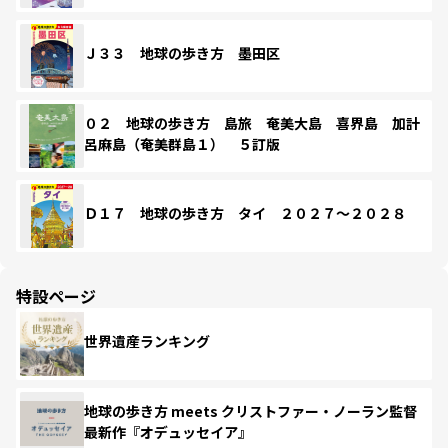
Ｊ３３ 地球の歩き方 墨田区
０２ 地球の歩き方 島旅 奄美大島 喜界島 加計
呂麻島（奄美群島１） ５訂版
Ｄ１７ 地球の歩き方 タイ ２０２７～２０２８
特設ページ
世界遺産ランキング
地球の歩き方 meets クリストファー・ノーラン監督
最新作『オデュッセイア』