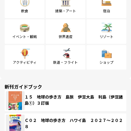
飲食
建築・アート
宿泊
イベント・観戦
世界遺産
リゾート
アクティビティ
鉄道・フライト
ショップ
新刊ガイドブック
１５ 地球の歩き方 島旅 伊豆大島 利島（伊豆諸
島①）３訂版
Ｃ０２ 地球の歩き方 ハワイ島 ２０２７～２０２
８