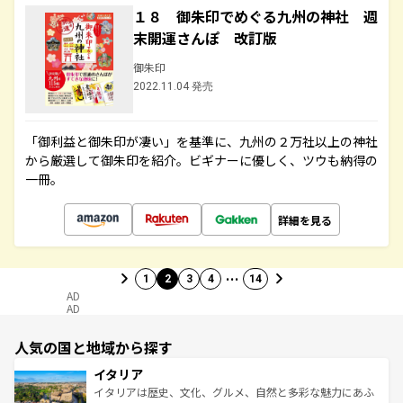
１８ 御朱印でめぐる九州の神社 週
末開運さんぽ 改訂版
御朱印
2022.11.04 発売
「御利益と御朱印が凄い」を基準に、九州の２万社以上の神社
から厳選して御朱印を紹介。ビギナーに優しく、ツウも納得の
一冊。
詳細を見る
…
1
2
3
4
14
AD
AD
人気の国と地域から探す
イタリア
イタリアは歴史、文化、グルメ、自然と多彩な魅力にあふ