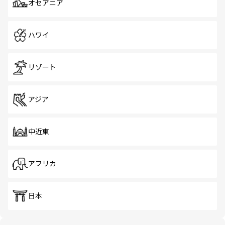
オセアニア
ハワイ
リゾート
アジア
中近東
アフリカ
日本