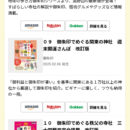
地球の歩き方御朱印シリーズより、高野山の最新版が登場！
すばらしい寺社の解説や御朱印、宿坊グルメやグッズなど情報
満載。
詳細を見る
０９ 御朱印でめぐる関東の神社 週
末開運さんぽ 改訂版
御朱印
2025.02.06 発売
「御利益と御朱印が凄い」を基準に関東にある１万社以上の神
社から厳選して御朱印を紹介。ビギナーに優しく、ツウも納得
の一冊。
詳細を見る
１０ 御朱印でめぐる秩父の寺社 三
十四観音完全掲載 改訂版