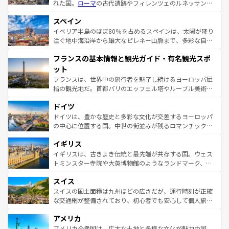
れた国。
ローマ
の古代遺跡やフィレンツェのルネッサンス
美術、ヴェネツィアの運河など、歴史あるスポットはもち
スペイン
ろん、トスカーナの美しい田園風景やアマルフィ海岸の絶
景など、自然景観も見逃せない。観光の合間には、本場の
イベリア半島のほぼ80％を占めるスペインは、太陽が降り
ピザやパスタなど、絶品のイタリア料理を堪能することも
注ぐ地中海沿岸から雄大なピレネー山脈まで、多彩な自然
できる。朝目覚めてから夜眠るまで、すべての瞬間を楽し
と文化が詰まったヨーロッパ屈指の旅行先だ。多様な地域
フランスの基本情報と観光ガイド・有名観光スポ
ませてくれるイタリアで、忘れられない旅をしてみよう！
文化が根付くこの国では、情熱的なフラメンコ、熱気あふ
なお、新着のイタリア情報は
コンテンツ一覧
を参照してほ
れる闘牛、そして美味しいタパスが生活の一部となってい
ット
しい。
る。首都マドリードの洗練された雰囲気や、バルセロナの
フランスは、世界中の旅行者を魅了し続けるヨーロッパ屈
アートに溢れた街角から、地方では古代ローマ遺跡や中世
指の観光地だ。首都パリのエッフェル塔やルーブル美術館
の城塞都市、穏やかなビーチリゾートまで多彩な表情を見
といった象徴的なスポットから、田舎町の古風な美しさま
せる。地方によって風土や気候が異なるスペインはその個
ドイツ
で、幅広い魅力が詰まっている。華麗な宮殿、歴史的な大
性で訪れる人を魅了する。 なお、新着のスペイン情報は
コ
聖堂、美しいビーチ、そして豊かな自然が、訪れる者を心
ドイツは、豊かな歴史と多彩な文化が交差するヨーロッパ
ンテンツ一覧
を参照してほしい。
から魅了する。また、フランスは美食の国としても知ら
の中心に位置する国。中世の街並みが残るロマンチック街
れ、フランス料理はユネスコ無形文化遺産にも登録されて
道から、未来を先取りするようなモダンな都市まで多様な
イギリス
いる。シャンパンの発祥地であるランス、プロヴァンスの
顔を持つこの国は、どこを歩いても飽きることがない。ベ
香り高いラベンダー畑など、多彩な楽しみ方が可能だ。さ
ルリンの文化的活気、バイエルン州のアルプスの絶景、そ
イギリスは、古きよき伝統と最先端が共存する国。ウェス
らに、パリ以外の地域にも魅力が溢れており、どの街角に
してライン川沿いのワイン畑といった風景は必見。ビール
トミンスター寺院や大英博物館のようなランドマーク、歴
も豊かな歴史と文化が息づいている。パリ以外の個性あふ
とソーセージを味わいながら地元の人と過ごす楽しい時間
史ある大学都市、美しい丘陵地帯や牧歌的な風景など、エ
れる地方に足を運ぶとそれぞれで全く異なる文化を体験で
スイス
は、お酒好きな人にはぜひ体験してほしい。 なお、新着の
リアごとに異なる魅力がある。また、優雅なアフタヌーン
きるだろう。 なお、新着のフランス情報は
コンテンツ一覧
ドイツ情報は
コンテンツ一覧
を参照してほしい。
ティー、ビール好きにはたまらない英国パブ、サッカー観
スイスの国土面積は九州ほどの広さだが、運行時刻が正確
を参照してほしい。
戦など、本場だからこそできる体験も豊富。イギリスを旅
な交通網が整備されており、初心者でも安心して個人旅行
して楽しみつくそう。 なお、新着のイギリス情報は
コンテ
を楽しめる。日本同様に時刻表どおりの旅が可能だ。中世
アメリカ
ンツ一覧
を参照してほしい。
の建物がそのまま残る町や、スイスならではのユニークな
博物館もあり、アルプス観光だけでなく町歩きも満喫する
アメリカ合衆国は、広大な土地と多様な文化が魅力の国。