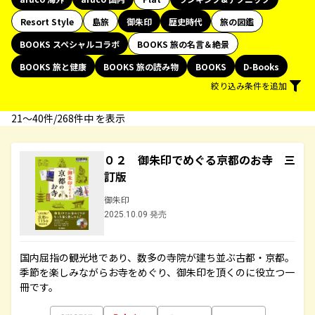
Resort Style
島旅
御朱印
歴史時代
旅の図鑑
BOOKS スペシャルコラボ
BOOKS 旅の名言＆絶景
BOOKS 旅と健康
BOOKS 旅の読み物
BOOKS
D-Books
絞り込み条件を追加
21〜40件/268件中 を表示
０２ 御朱印でめぐる京都のお寺 三
訂版
御朱印
2025.10.09 発売
国内屈指の観光地であり、数多の寺院が建ち並ぶ古都・京都。
季節を楽しみながらお寺をめぐり、御朱印を頂くのに役立つ一
冊です。