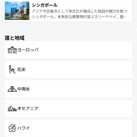
参照してほしい。
シンガポール
激する。気候は一年中温暖で、どの季節にも異なる楽しみ
み、どこを訪れても感動するはず。観光スポットが密集し
が待っている。親しみやすいタイの人々、仏教を中心とし
ており、効率よく見どころを回れるのも魅力。息をのむよ
アジアの交差点として多文化が融合した独自の魅力を放つ
た文化、そして多様な観光資源が、訪れる旅人を魅了し続
うな絶景から文化的な体験まで、香港を存分に楽しみ尽く
シンガポール。未来的な建築物が並ぶマリーナベイ、歴史
ける。 なお、新着のタイ情報は
コンテンツ一覧
を参照して
そう。 なお、新着の香港情報は
コンテンツ一覧
を参照して
と伝統を感じられるエスニックタウン、多数の緑豊かな公
ほしい。
ほしい。
園や自然保護区など、自然が調和した近代的な景観と文化
の多様性あふれるカラフルな町は、どこを歩いても新しい
国と地域
発見がある。さらに、治安のよさや充実した公共交通機関
も、旅行者にとっては魅力的なポイント。グルメも豊富
で、ホーカーズは地元の風情を楽しめる外せないスポット
ヨーロッパ
だ。訪れる人を飽きさせないシンガポールで、多様な魅力
を体感しよう。 なお、新着のシンガポール情報は
コンテン
ツ一覧
を参照してほしい。
北米
中南米
オセアニア
ハワイ