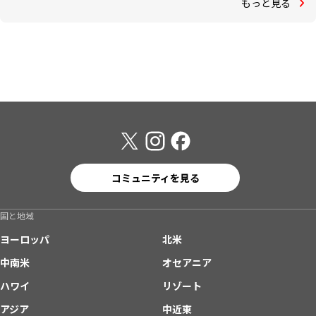
もっと見る
コミュニティを見る
国と地域
ヨーロッパ
北米
中南米
オセアニア
ハワイ
リゾート
アジア
中近東