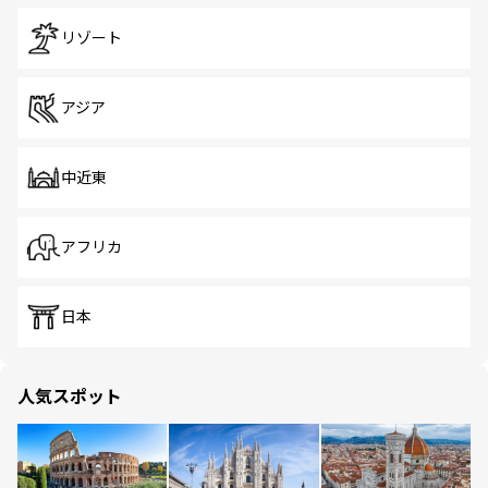
リゾート
アジア
中近東
アフリカ
日本
人気スポット