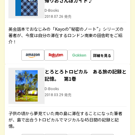
帰りおさんぽガイド♪
D-Books
2018.07.26 発売
英会話本でおなじみの「Kayoの“秘密のノート”」シリーズの
著者が、今度は自分の滞在するロンドン南東の田舎町をご紹
介！
詳細を見る
とろとろトロピカル ある旅の記録と
記憶。 第1巻
D-Books
2018.03.29 発売
子供の頃から夢見ていた南の島に滞在することになった筆者
が、島で出合うトロピカルでマジカルな45日間の記録と記
憶。