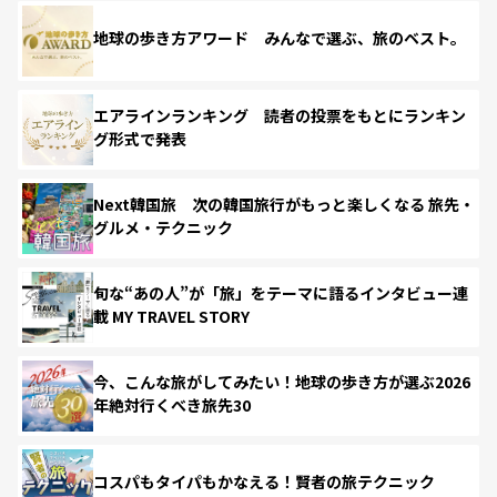
地球の歩き方アワード みんなで選ぶ、旅のベスト。
エアラインランキング 読者の投票をもとにランキン
グ形式で発表
Next韓国旅 次の韓国旅行がもっと楽しくなる 旅先・
グルメ・テクニック
旬な“あの人”が「旅」をテーマに語るインタビュー連
載 MY TRAVEL STORY
今、こんな旅がしてみたい！地球の歩き方が選ぶ2026
年絶対行くべき旅先30
コスパもタイパもかなえる！賢者の旅テクニック