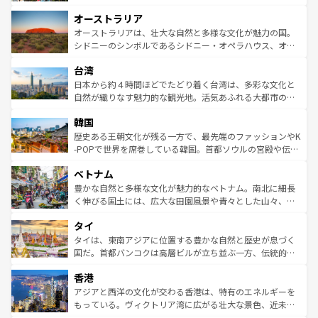
ストーン国立公園といった絶景が堪能できる。さらに、南
秘を感じたいなら、火山が生み出した壮大な景観を誇るハ
オーストラリア
部のニューオーリンズでは、音楽と美食が融合した独特の
ワイ島は見逃せない。また、定番の観光地といえばオアフ
文化が魅力。旅行者はアメリカの各地域で異なる魅力を楽
島だが、静かな自然を求めるならマウイ島やカウアイ島が
オーストラリアは、壮大な自然と多様な文化が魅力の国。
しみながら、その多様性と豊かな歴史を感じることができ
おすすめ。エメラルドグリーンに輝く海をはじめ、豊かな
シドニーのシンボルであるシドニー・オペラハウス、オー
るだろう。車でのロードトリップや列車の旅も、アメリカ
文化や歴史が息づいている。「アロハスピリット」と呼ば
ストラリア東海岸北部に広がる大サンゴ礁地帯グレートバ
ならではの贅沢な旅のスタイルだ。 なお、新着のアメリカ
台湾
れるおもてなしの心で訪れる人々を迎えてくれるハワイの
リアリーフや大陸中央部にそびえるウルル（エアーズロッ
情報は
コンテンツ一覧
を参照してほしい。
人々、おいしいローカルフードやハワイアンミュージッ
ク）、タスマニアの美しい原生林やケアンズの熱帯雨林な
日本から約４時間ほどでたどり着く台湾は、多彩な文化と
ク、伝統的なフラダンスなど、すべてがハワイの魅力を彩
ど、見どころがたくさん。また、カフェやワイン、オージ
自然が織りなす魅力的な観光地。活気あふれる大都市の台
っている。訪れるたびに新しい発見と感動が待っているハ
ービーフなどの食文化も豊かで、美味しいものであふれて
北やノスタルジックな町並みが人気な九份（ジォウフェ
ワイを、存分に味わってほしい。 なお、新着のハワイ情報
韓国
いる。アクティビティも充実しており、サーフィンやダイ
ン）、静ひつな山岳地帯である台湾東部など、都市の喧騒
は
コンテンツ一覧
を参照してほしい。
ビング、ハイキングなど、アウトドア好きにはたまらな
と山間の静けさが共存しており、訪れる人に新しい発見と
歴史ある王朝文化が残る一方で、最先端のファッションやK
い。オーストラリアの多彩な魅力を存分に味わいつくそ
驚きをもたらしてくれる。また、奥深い台湾の食文化も魅
-POPで世界を席巻している韓国。首都ソウルの宮殿や伝統
う。 なお、新着のオーストラリア情報は
コンテンツ一覧
を
力で、夜市などの屋台グルメから高級料理、ヘルシーで美
家屋が並ぶエリアでは韓国の歴史と文化に浸ることがで
参照してほしい。
ベトナム
容にもいいと評判のスイーツなど、バラエティ豊かな料理
き、地方に足を延ばせば四季折々の自然美を楽しむことが
が味わえる。 なお、新着の台湾情報は
コンテンツ一覧
を参
できる。そして、キムチや焼肉、絶品のストリートフード
豊かな自然と多様な文化が魅力的なベトナム。南北に細長
照してほしい。
まで、さまざまな韓国料理が待っている。夜には、韓国な
く伸びる国土には、広大な田園風景や青々とした山々、世
らではのナイトライフも堪能できる。あたたかいホスピタ
界遺産に登録された壮大な自然景観が点在し、都市部では
タイ
リティに包まれながら、韓国の多彩な魅力を心ゆくまで味
急速な発展と共に伝統が息づく。ハノイの古い町並みやホ
わってみてほしい。 なお、新着の韓国情報は
コンテンツ一
ーチミン市のフランス統治時代の建物も、独特の雰囲気を
タイは、東南アジアに位置する豊かな自然と歴史が息づく
覧
を参照してほしい。
醸し出している。また、バラエティの豊かさとおいしさで
国だ。首都バンコクは高層ビルが立ち並ぶ一方、伝統的な
世界中の食通を魅了してやまないベトナム料理も魅力のひ
寺院や市場がいたるところに点在し、古きよき文化と現代
香港
とつ。フォーやバインミー、ベトナムコーヒーなどは、ぜ
の活気が交差している。北部ではチェンマイなどの山岳地
ひ現地で味わいたい。どの地域を訪れてもあたたかい人々
帯で自然と触れ合い、南部ではプーケットやクラビの美し
アジアと西洋の文化が交わる香港は、特有のエネルギーを
が旅行者を迎えてくれるので、きっと忘れられない旅にな
いビーチでリゾート気分を楽しむことができる。タイ料理
もっている。ヴィクトリア湾に広がる壮大な景色、近未来
るはずだ。 なお、新着のベトナム情報は
コンテンツ一覧
を
は世界的に有名で、屋台から高級レストランまで味覚を刺
的なアートスポット、そして歴史と現代が融合した町並