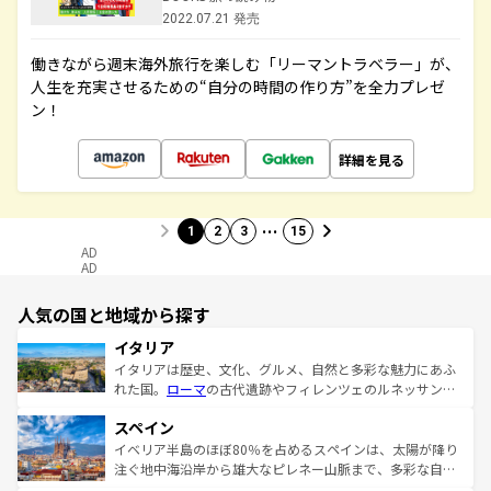
2022.07.21 発売
働きながら週末海外旅行を楽しむ「リーマントラベラー」が、
人生を充実させるための“自分の時間の作り方”を全力プレゼ
ン！
詳細を見る
…
1
2
3
15
AD
AD
人気の国と地域から探す
イタリア
イタリアは歴史、文化、グルメ、自然と多彩な魅力にあふ
れた国。
ローマ
の古代遺跡やフィレンツェのルネッサンス
美術、ヴェネツィアの運河など、歴史あるスポットはもち
スペイン
ろん、トスカーナの美しい田園風景やアマルフィ海岸の絶
景など、自然景観も見逃せない。観光の合間には、本場の
イベリア半島のほぼ80％を占めるスペインは、太陽が降り
ピザやパスタなど、絶品のイタリア料理を堪能することも
注ぐ地中海沿岸から雄大なピレネー山脈まで、多彩な自然
できる。朝目覚めてから夜眠るまで、すべての瞬間を楽し
と文化が詰まったヨーロッパ屈指の旅行先だ。多様な地域