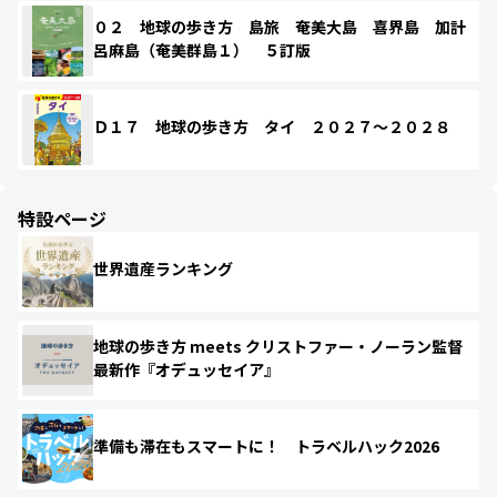
０２ 地球の歩き方 島旅 奄美大島 喜界島 加計
呂麻島（奄美群島１） ５訂版
Ｄ１７ 地球の歩き方 タイ ２０２７～２０２８
特設ページ
世界遺産ランキング
地球の歩き方 meets クリストファー・ノーラン監督
最新作『オデュッセイア』
準備も滞在もスマートに！ トラベルハック2026