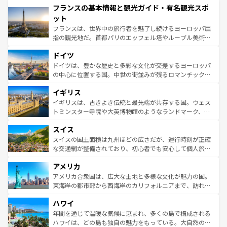
フランスの基本情報と観光ガイド・有名観光スポ
ませてくれるイタリアで、忘れられない旅をしてみよう！
文化が根付くこの国では、情熱的なフラメンコ、熱気あふ
なお、新着のイタリア情報は
コンテンツ一覧
を参照してほ
れる闘牛、そして美味しいタパスが生活の一部となってい
ット
しい。
る。首都マドリードの洗練された雰囲気や、バルセロナの
フランスは、世界中の旅行者を魅了し続けるヨーロッパ屈
アートに溢れた街角から、地方では古代ローマ遺跡や中世
指の観光地だ。首都パリのエッフェル塔やルーブル美術館
の城塞都市、穏やかなビーチリゾートまで多彩な表情を見
といった象徴的なスポットから、田舎町の古風な美しさま
せる。地方によって風土や気候が異なるスペインはその個
ドイツ
で、幅広い魅力が詰まっている。華麗な宮殿、歴史的な大
性で訪れる人を魅了する。 なお、新着のスペイン情報は
コ
聖堂、美しいビーチ、そして豊かな自然が、訪れる者を心
ドイツは、豊かな歴史と多彩な文化が交差するヨーロッパ
ンテンツ一覧
を参照してほしい。
から魅了する。また、フランスは美食の国としても知ら
の中心に位置する国。中世の街並みが残るロマンチック街
れ、フランス料理はユネスコ無形文化遺産にも登録されて
道から、未来を先取りするようなモダンな都市まで多様な
イギリス
いる。シャンパンの発祥地であるランス、プロヴァンスの
顔を持つこの国は、どこを歩いても飽きることがない。ベ
香り高いラベンダー畑など、多彩な楽しみ方が可能だ。さ
ルリンの文化的活気、バイエルン州のアルプスの絶景、そ
イギリスは、古きよき伝統と最先端が共存する国。ウェス
らに、パリ以外の地域にも魅力が溢れており、どの街角に
してライン川沿いのワイン畑といった風景は必見。ビール
トミンスター寺院や大英博物館のようなランドマーク、歴
も豊かな歴史と文化が息づいている。パリ以外の個性あふ
とソーセージを味わいながら地元の人と過ごす楽しい時間
史ある大学都市、美しい丘陵地帯や牧歌的な風景など、エ
れる地方に足を運ぶとそれぞれで全く異なる文化を体験で
スイス
は、お酒好きな人にはぜひ体験してほしい。 なお、新着の
リアごとに異なる魅力がある。また、優雅なアフタヌーン
きるだろう。 なお、新着のフランス情報は
コンテンツ一覧
ドイツ情報は
コンテンツ一覧
を参照してほしい。
ティー、ビール好きにはたまらない英国パブ、サッカー観
スイスの国土面積は九州ほどの広さだが、運行時刻が正確
を参照してほしい。
戦など、本場だからこそできる体験も豊富。イギリスを旅
な交通網が整備されており、初心者でも安心して個人旅行
して楽しみつくそう。 なお、新着のイギリス情報は
コンテ
を楽しめる。日本同様に時刻表どおりの旅が可能だ。中世
アメリカ
ンツ一覧
を参照してほしい。
の建物がそのまま残る町や、スイスならではのユニークな
博物館もあり、アルプス観光だけでなく町歩きも満喫する
アメリカ合衆国は、広大な土地と多様な文化が魅力の国。
ことができる。国民の所得が高いため物価も高いが、旅行
東海岸の都市部から西海岸のカリフォルニアまで、訪れる
者向けの交通パス提供のサービスもあり、うまく活用すれ
場所ごとに異なる風景と体験が待っている。ニューヨーク
ハワイ
ば市内交通費無料で観光を楽しむこともできる。 なお、新
のような巨大都市は、観光、ショッピング、エンターテイ
着のスイス情報は
コンテンツ一覧
を参照してほしい。
ンメントが詰まった刺激的なスポットだ。一方、アメリカ
年間を通じて温暖な気候に恵まれ、多くの島で構成される
西部には大自然が広がり、グランドキャニオンやイエロー
ハワイは、どの島も独自の魅力をもっている。大自然の神