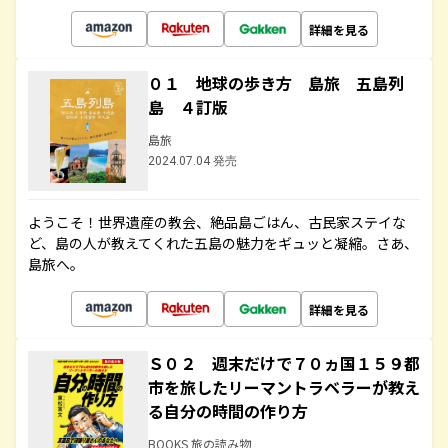
詳細を見る
０１ 地球の歩き方 島旅 五島列
島 ４訂版
島旅
2024.07.04 発売
ようこそ！世界遺産の教会、絶品島ごはん、古民家ステイな
ど、島の人が教えてくれた五島の魅力をギュッと凝縮。さあ、
島旅へ。
詳細を見る
Ｓ０２ 週末だけで７０ヵ国１５９都
市を旅したリーマントラベラーが教え
る自分の時間の作り方
BOOKS 旅の読み物