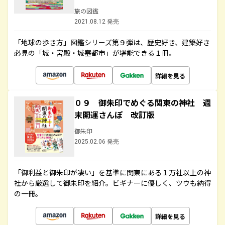
旅の図鑑
2021.08.12 発売
「地球の歩き方」図鑑シリーズ第９弾は、歴史好き、建築好き
必見の「城・宮殿・城塞都市」が堪能できる１冊。
詳細を見る
０９ 御朱印でめぐる関東の神社 週
末開運さんぽ 改訂版
御朱印
2025.02.06 発売
「御利益と御朱印が凄い」を基準に関東にある１万社以上の神
社から厳選して御朱印を紹介。ビギナーに優しく、ツウも納得
の一冊。
詳細を見る