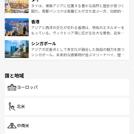
わってみてほしい。 なお、新着の韓国情報は
コンテンツ一
ーチミン市のフランス統治時代の建物も、独特の雰囲気を
タイは、東南アジアに位置する豊かな自然と歴史が息づく
覧
を参照してほしい。
醸し出している。また、バラエティの豊かさとおいしさで
国だ。首都バンコクは高層ビルが立ち並ぶ一方、伝統的な
世界中の食通を魅了してやまないベトナム料理も魅力のひ
寺院や市場がいたるところに点在し、古きよき文化と現代
香港
とつ。フォーやバインミー、ベトナムコーヒーなどは、ぜ
の活気が交差している。北部ではチェンマイなどの山岳地
ひ現地で味わいたい。どの地域を訪れてもあたたかい人々
帯で自然と触れ合い、南部ではプーケットやクラビの美し
アジアと西洋の文化が交わる香港は、特有のエネルギーを
が旅行者を迎えてくれるので、きっと忘れられない旅にな
いビーチでリゾート気分を楽しむことができる。タイ料理
もっている。ヴィクトリア湾に広がる壮大な景色、近未来
るはずだ。 なお、新着のベトナム情報は
コンテンツ一覧
を
は世界的に有名で、屋台から高級レストランまで味覚を刺
的なアートスポット、そして歴史と現代が融合した町並
参照してほしい。
シンガポール
激する。気候は一年中温暖で、どの季節にも異なる楽しみ
み、どこを訪れても感動するはず。観光スポットが密集し
が待っている。親しみやすいタイの人々、仏教を中心とし
ており、効率よく見どころを回れるのも魅力。息をのむよ
アジアの交差点として多文化が融合した独自の魅力を放つ
た文化、そして多様な観光資源が、訪れる旅人を魅了し続
うな絶景から文化的な体験まで、香港を存分に楽しみ尽く
シンガポール。未来的な建築物が並ぶマリーナベイ、歴史
ける。 なお、新着のタイ情報は
コンテンツ一覧
を参照して
そう。 なお、新着の香港情報は
コンテンツ一覧
を参照して
と伝統を感じられるエスニックタウン、多数の緑豊かな公
ほしい。
ほしい。
園や自然保護区など、自然が調和した近代的な景観と文化
の多様性あふれるカラフルな町は、どこを歩いても新しい
国と地域
発見がある。さらに、治安のよさや充実した公共交通機関
も、旅行者にとっては魅力的なポイント。グルメも豊富
で、ホーカーズは地元の風情を楽しめる外せないスポット
ヨーロッパ
だ。訪れる人を飽きさせないシンガポールで、多様な魅力
を体感しよう。 なお、新着のシンガポール情報は
コンテン
ツ一覧
を参照してほしい。
北米
中南米