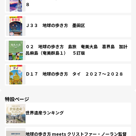
８
Ｊ３３ 地球の歩き方 墨田区
０２ 地球の歩き方 島旅 奄美大島 喜界島 加計
呂麻島（奄美群島１） ５訂版
Ｄ１７ 地球の歩き方 タイ ２０２７～２０２８
特設ページ
世界遺産ランキング
地球の歩き方 meets クリストファー・ノーラン監督