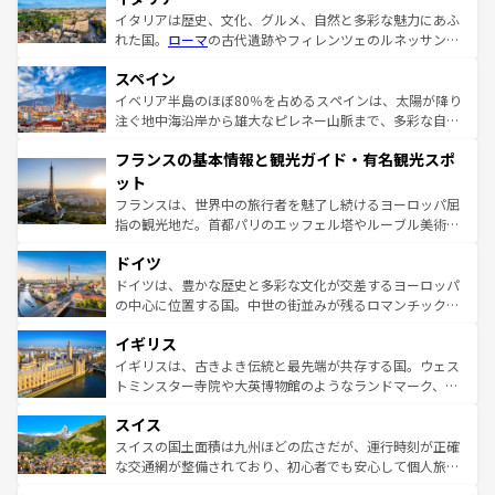
イタリアは歴史、文化、グルメ、自然と多彩な魅力にあふ
れた国。
ローマ
の古代遺跡やフィレンツェのルネッサンス
美術、ヴェネツィアの運河など、歴史あるスポットはもち
スペイン
ろん、トスカーナの美しい田園風景やアマルフィ海岸の絶
景など、自然景観も見逃せない。観光の合間には、本場の
イベリア半島のほぼ80％を占めるスペインは、太陽が降り
ピザやパスタなど、絶品のイタリア料理を堪能することも
注ぐ地中海沿岸から雄大なピレネー山脈まで、多彩な自然
できる。朝目覚めてから夜眠るまで、すべての瞬間を楽し
と文化が詰まったヨーロッパ屈指の旅行先だ。多様な地域
フランスの基本情報と観光ガイド・有名観光スポ
ませてくれるイタリアで、忘れられない旅をしてみよう！
文化が根付くこの国では、情熱的なフラメンコ、熱気あふ
なお、新着のイタリア情報は
コンテンツ一覧
を参照してほ
れる闘牛、そして美味しいタパスが生活の一部となってい
ット
しい。
る。首都マドリードの洗練された雰囲気や、バルセロナの
フランスは、世界中の旅行者を魅了し続けるヨーロッパ屈
アートに溢れた街角から、地方では古代ローマ遺跡や中世
指の観光地だ。首都パリのエッフェル塔やルーブル美術館
の城塞都市、穏やかなビーチリゾートまで多彩な表情を見
といった象徴的なスポットから、田舎町の古風な美しさま
せる。地方によって風土や気候が異なるスペインはその個
ドイツ
で、幅広い魅力が詰まっている。華麗な宮殿、歴史的な大
性で訪れる人を魅了する。 なお、新着のスペイン情報は
コ
聖堂、美しいビーチ、そして豊かな自然が、訪れる者を心
ドイツは、豊かな歴史と多彩な文化が交差するヨーロッパ
ンテンツ一覧
を参照してほしい。
から魅了する。また、フランスは美食の国としても知ら
の中心に位置する国。中世の街並みが残るロマンチック街
れ、フランス料理はユネスコ無形文化遺産にも登録されて
道から、未来を先取りするようなモダンな都市まで多様な
イギリス
いる。シャンパンの発祥地であるランス、プロヴァンスの
顔を持つこの国は、どこを歩いても飽きることがない。ベ
香り高いラベンダー畑など、多彩な楽しみ方が可能だ。さ
ルリンの文化的活気、バイエルン州のアルプスの絶景、そ
イギリスは、古きよき伝統と最先端が共存する国。ウェス
らに、パリ以外の地域にも魅力が溢れており、どの街角に
してライン川沿いのワイン畑といった風景は必見。ビール
トミンスター寺院や大英博物館のようなランドマーク、歴
も豊かな歴史と文化が息づいている。パリ以外の個性あふ
とソーセージを味わいながら地元の人と過ごす楽しい時間
史ある大学都市、美しい丘陵地帯や牧歌的な風景など、エ
れる地方に足を運ぶとそれぞれで全く異なる文化を体験で
スイス
は、お酒好きな人にはぜひ体験してほしい。 なお、新着の
リアごとに異なる魅力がある。また、優雅なアフタヌーン
きるだろう。 なお、新着のフランス情報は
コンテンツ一覧
ドイツ情報は
コンテンツ一覧
を参照してほしい。
ティー、ビール好きにはたまらない英国パブ、サッカー観
スイスの国土面積は九州ほどの広さだが、運行時刻が正確
を参照してほしい。
戦など、本場だからこそできる体験も豊富。イギリスを旅
な交通網が整備されており、初心者でも安心して個人旅行
して楽しみつくそう。 なお、新着のイギリス情報は
コンテ
を楽しめる。日本同様に時刻表どおりの旅が可能だ。中世