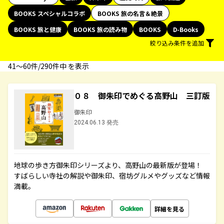
BOOKS スペシャルコラボ
BOOKS 旅の名言＆絶景
BOOKS 旅と健康
BOOKS 旅の読み物
BOOKS
D-Books
絞り込み条件を追加
41〜60件/290件中 を表示
０８ 御朱印でめぐる高野山 三訂版
御朱印
2024.06.13 発売
地球の歩き方御朱印シリーズより、高野山の最新版が登場！
すばらしい寺社の解説や御朱印、宿坊グルメやグッズなど情報
満載。
詳細を見る