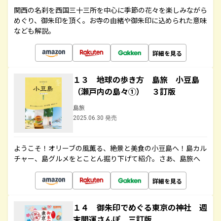
関西の名刹を西国三十三所を中心に季節の花々を楽しみながら
めぐり、御朱印を頂く。お寺の由緒や御朱印に込められた意味
なども解説。
詳細を見る
１３ 地球の歩き方 島旅 小豆島
（瀬戸内の島々①） ３訂版
島旅
2025.06.30 発売
ようこそ！オリーブの風薫る、絶景と美食の小豆島へ！島カル
チャー、島グルメをとことん掘り下げて紹介。さあ、島旅へ
詳細を見る
１４ 御朱印でめぐる東京の神社 週
末開運さんぽ 三訂版