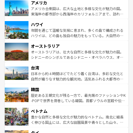
アメリカ
ンツ一覧
を参照してほしい。
の建物がそのまま残る町や、スイスならではのユニークな
博物館もあり、アルプス観光だけでなく町歩きも満喫する
アメリカ合衆国は、広大な土地と多様な文化が魅力の国。
ことができる。国民の所得が高いため物価も高いが、旅行
東海岸の都市部から西海岸のカリフォルニアまで、訪れる
者向けの交通パス提供のサービスもあり、うまく活用すれ
場所ごとに異なる風景と体験が待っている。ニューヨーク
ハワイ
ば市内交通費無料で観光を楽しむこともできる。 なお、新
のような巨大都市は、観光、ショッピング、エンターテイ
着のスイス情報は
コンテンツ一覧
を参照してほしい。
ンメントが詰まった刺激的なスポットだ。一方、アメリカ
年間を通じて温暖な気候に恵まれ、多くの島で構成される
西部には大自然が広がり、グランドキャニオンやイエロー
ハワイは、どの島も独自の魅力をもっている。大自然の神
ストーン国立公園といった絶景が堪能できる。さらに、南
秘を感じたいなら、火山が生み出した壮大な景観を誇るハ
オーストラリア
部のニューオーリンズでは、音楽と美食が融合した独特の
ワイ島は見逃せない。また、定番の観光地といえばオアフ
文化が魅力。旅行者はアメリカの各地域で異なる魅力を楽
島だが、静かな自然を求めるならマウイ島やカウアイ島が
オーストラリアは、壮大な自然と多様な文化が魅力の国。
しみながら、その多様性と豊かな歴史を感じることができ
おすすめ。エメラルドグリーンに輝く海をはじめ、豊かな
シドニーのシンボルであるシドニー・オペラハウス、オー
るだろう。車でのロードトリップや列車の旅も、アメリカ
文化や歴史が息づいている。「アロハスピリット」と呼ば
ストラリア東海岸北部に広がる大サンゴ礁地帯グレートバ
ならではの贅沢な旅のスタイルだ。 なお、新着のアメリカ
台湾
れるおもてなしの心で訪れる人々を迎えてくれるハワイの
リアリーフや大陸中央部にそびえるウルル（エアーズロッ
情報は
コンテンツ一覧
を参照してほしい。
人々、おいしいローカルフードやハワイアンミュージッ
ク）、タスマニアの美しい原生林やケアンズの熱帯雨林な
日本から約４時間ほどでたどり着く台湾は、多彩な文化と
ク、伝統的なフラダンスなど、すべてがハワイの魅力を彩
ど、見どころがたくさん。また、カフェやワイン、オージ
自然が織りなす魅力的な観光地。活気あふれる大都市の台
っている。訪れるたびに新しい発見と感動が待っているハ
ービーフなどの食文化も豊かで、美味しいものであふれて
北やノスタルジックな町並みが人気な九份（ジォウフェ
ワイを、存分に味わってほしい。 なお、新着のハワイ情報
韓国
いる。アクティビティも充実しており、サーフィンやダイ
ン）、静ひつな山岳地帯である台湾東部など、都市の喧騒
は
コンテンツ一覧
を参照してほしい。
ビング、ハイキングなど、アウトドア好きにはたまらな
と山間の静けさが共存しており、訪れる人に新しい発見と
歴史ある王朝文化が残る一方で、最先端のファッションやK
い。オーストラリアの多彩な魅力を存分に味わいつくそ
驚きをもたらしてくれる。また、奥深い台湾の食文化も魅
-POPで世界を席巻している韓国。首都ソウルの宮殿や伝統
う。 なお、新着のオーストラリア情報は
コンテンツ一覧
を
力で、夜市などの屋台グルメから高級料理、ヘルシーで美
家屋が並ぶエリアでは韓国の歴史と文化に浸ることがで
参照してほしい。
ベトナム
容にもいいと評判のスイーツなど、バラエティ豊かな料理
き、地方に足を延ばせば四季折々の自然美を楽しむことが
が味わえる。 なお、新着の台湾情報は
コンテンツ一覧
を参
できる。そして、キムチや焼肉、絶品のストリートフード
豊かな自然と多様な文化が魅力的なベトナム。南北に細長
照してほしい。
まで、さまざまな韓国料理が待っている。夜には、韓国な
く伸びる国土には、広大な田園風景や青々とした山々、世
らではのナイトライフも堪能できる。あたたかいホスピタ
界遺産に登録された壮大な自然景観が点在し、都市部では
タイ
リティに包まれながら、韓国の多彩な魅力を心ゆくまで味
急速な発展と共に伝統が息づく。ハノイの古い町並みやホ