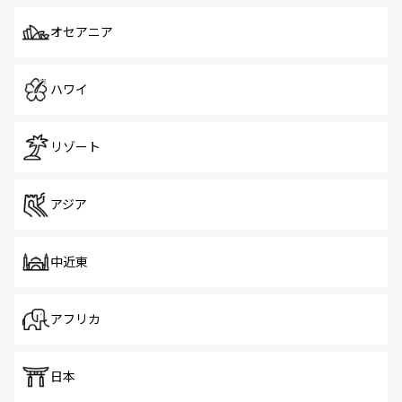
オセアニア
ハワイ
リゾート
アジア
中近東
アフリカ
日本