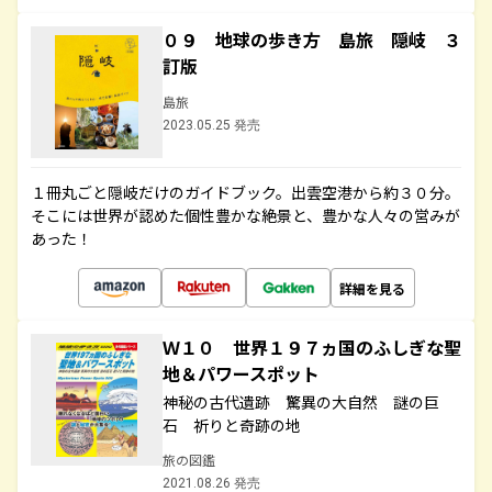
０９ 地球の歩き方 島旅 隠岐 ３
訂版
島旅
2023.05.25 発売
１冊丸ごと隠岐だけのガイドブック。出雲空港から約３０分。
そこには世界が認めた個性豊かな絶景と、豊かな人々の営みが
あった！
詳細を見る
Ｗ１０ 世界１９７ヵ国のふしぎな聖
地＆パワースポット
神秘の古代遺跡 驚異の大自然 謎の巨
石 祈りと奇跡の地
旅の図鑑
2021.08.26 発売