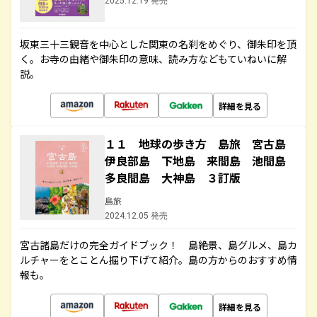
2025.12.19 発売
坂東三十三観音を中心とした関東の名刹をめぐり、御朱印を頂
く。お寺の由緒や御朱印の意味、読み方などもていねいに解
説。
詳細を見る
１１ 地球の歩き方 島旅 宮古島
伊良部島 下地島 来間島 池間島
多良間島 大神島 ３訂版
島旅
2024.12.05 発売
宮古諸島だけの完全ガイドブック！ 島絶景、島グルメ、島カ
ルチャーをとことん掘り下げて紹介。島の方からのおすすめ情
報も。
詳細を見る