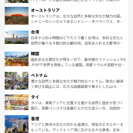
ストーン国立公園といった絶景が堪能できる。さらに、南
秘を感じたいなら、火山が生み出した壮大な景観を誇るハ
オーストラリア
部のニューオーリンズでは、音楽と美食が融合した独特の
ワイ島は見逃せない。また、定番の観光地といえばオアフ
文化が魅力。旅行者はアメリカの各地域で異なる魅力を楽
島だが、静かな自然を求めるならマウイ島やカウアイ島が
オーストラリアは、壮大な自然と多様な文化が魅力の国。
しみながら、その多様性と豊かな歴史を感じることができ
おすすめ。エメラルドグリーンに輝く海をはじめ、豊かな
シドニーのシンボルであるシドニー・オペラハウス、オー
るだろう。車でのロードトリップや列車の旅も、アメリカ
文化や歴史が息づいている。「アロハスピリット」と呼ば
ストラリア東海岸北部に広がる大サンゴ礁地帯グレートバ
ならではの贅沢な旅のスタイルだ。 なお、新着のアメリカ
台湾
れるおもてなしの心で訪れる人々を迎えてくれるハワイの
リアリーフや大陸中央部にそびえるウルル（エアーズロッ
情報は
コンテンツ一覧
を参照してほしい。
人々、おいしいローカルフードやハワイアンミュージッ
ク）、タスマニアの美しい原生林やケアンズの熱帯雨林な
日本から約４時間ほどでたどり着く台湾は、多彩な文化と
ク、伝統的なフラダンスなど、すべてがハワイの魅力を彩
ど、見どころがたくさん。また、カフェやワイン、オージ
自然が織りなす魅力的な観光地。活気あふれる大都市の台
っている。訪れるたびに新しい発見と感動が待っているハ
ービーフなどの食文化も豊かで、美味しいものであふれて
北やノスタルジックな町並みが人気な九份（ジォウフェ
ワイを、存分に味わってほしい。 なお、新着のハワイ情報
韓国
いる。アクティビティも充実しており、サーフィンやダイ
ン）、静ひつな山岳地帯である台湾東部など、都市の喧騒
は
コンテンツ一覧
を参照してほしい。
ビング、ハイキングなど、アウトドア好きにはたまらな
と山間の静けさが共存しており、訪れる人に新しい発見と
歴史ある王朝文化が残る一方で、最先端のファッションやK
い。オーストラリアの多彩な魅力を存分に味わいつくそ
驚きをもたらしてくれる。また、奥深い台湾の食文化も魅
-POPで世界を席巻している韓国。首都ソウルの宮殿や伝統
う。 なお、新着のオーストラリア情報は
コンテンツ一覧
を
力で、夜市などの屋台グルメから高級料理、ヘルシーで美
家屋が並ぶエリアでは韓国の歴史と文化に浸ることがで
参照してほしい。
ベトナム
容にもいいと評判のスイーツなど、バラエティ豊かな料理
き、地方に足を延ばせば四季折々の自然美を楽しむことが
が味わえる。 なお、新着の台湾情報は
コンテンツ一覧
を参
できる。そして、キムチや焼肉、絶品のストリートフード
豊かな自然と多様な文化が魅力的なベトナム。南北に細長
照してほしい。
まで、さまざまな韓国料理が待っている。夜には、韓国な
く伸びる国土には、広大な田園風景や青々とした山々、世
らではのナイトライフも堪能できる。あたたかいホスピタ
界遺産に登録された壮大な自然景観が点在し、都市部では
タイ
リティに包まれながら、韓国の多彩な魅力を心ゆくまで味
急速な発展と共に伝統が息づく。ハノイの古い町並みやホ
わってみてほしい。 なお、新着の韓国情報は
コンテンツ一
ーチミン市のフランス統治時代の建物も、独特の雰囲気を
タイは、東南アジアに位置する豊かな自然と歴史が息づく
覧
を参照してほしい。
醸し出している。また、バラエティの豊かさとおいしさで
国だ。首都バンコクは高層ビルが立ち並ぶ一方、伝統的な
世界中の食通を魅了してやまないベトナム料理も魅力のひ
寺院や市場がいたるところに点在し、古きよき文化と現代
香港
とつ。フォーやバインミー、ベトナムコーヒーなどは、ぜ
の活気が交差している。北部ではチェンマイなどの山岳地
ひ現地で味わいたい。どの地域を訪れてもあたたかい人々
帯で自然と触れ合い、南部ではプーケットやクラビの美し
アジアと西洋の文化が交わる香港は、特有のエネルギーを
が旅行者を迎えてくれるので、きっと忘れられない旅にな
いビーチでリゾート気分を楽しむことができる。タイ料理
もっている。ヴィクトリア湾に広がる壮大な景色、近未来