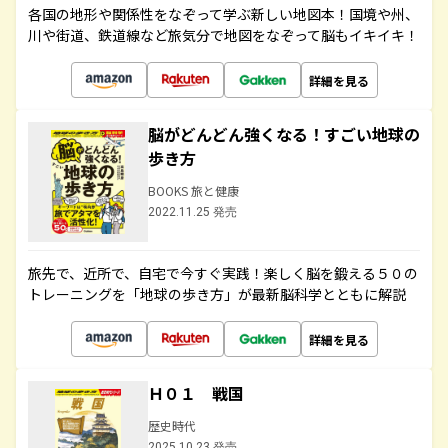
各国の地形や関係性をなぞって学ぶ新しい地図本！国境や州、
川や街道、鉄道線など旅気分で地図をなぞって脳もイキイキ！
詳細を見る
脳がどんどん強くなる！すごい地球の
歩き方
BOOKS 旅と健康
2022.11.25 発売
旅先で、近所で、自宅で今すぐ実践！楽しく脳を鍛える５０の
トレーニングを「地球の歩き方」が最新脳科学とともに解説
詳細を見る
Ｈ０１ 戦国
歴史時代
2025.10.23 発売