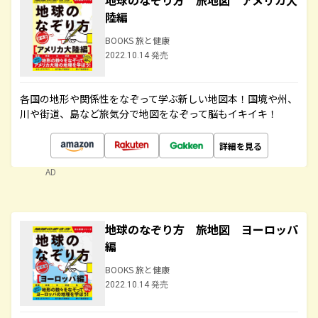
地球のなぞり方 旅地図 アメリカ大
陸編
BOOKS 旅と健康
2022.10.14 発売
各国の地形や関係性をなぞって学ぶ新しい地図本！国境や州、
川や街道、島など旅気分で地図をなぞって脳もイキイキ！
詳細を見る
AD
地球のなぞり方 旅地図 ヨーロッパ
編
BOOKS 旅と健康
2022.10.14 発売