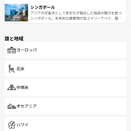
るはずだ。 なお、新着のベトナム情報は
コンテンツ一覧
を
は世界的に有名で、屋台から高級レストランまで味覚を刺
的なアートスポット、そして歴史と現代が融合した町並
参照してほしい。
シンガポール
激する。気候は一年中温暖で、どの季節にも異なる楽しみ
み、どこを訪れても感動するはず。観光スポットが密集し
が待っている。親しみやすいタイの人々、仏教を中心とし
ており、効率よく見どころを回れるのも魅力。息をのむよ
アジアの交差点として多文化が融合した独自の魅力を放つ
た文化、そして多様な観光資源が、訪れる旅人を魅了し続
うな絶景から文化的な体験まで、香港を存分に楽しみ尽く
シンガポール。未来的な建築物が並ぶマリーナベイ、歴史
ける。 なお、新着のタイ情報は
コンテンツ一覧
を参照して
そう。 なお、新着の香港情報は
コンテンツ一覧
を参照して
と伝統を感じられるエスニックタウン、多数の緑豊かな公
ほしい。
ほしい。
園や自然保護区など、自然が調和した近代的な景観と文化
の多様性あふれるカラフルな町は、どこを歩いても新しい
国と地域
発見がある。さらに、治安のよさや充実した公共交通機関
も、旅行者にとっては魅力的なポイント。グルメも豊富
で、ホーカーズは地元の風情を楽しめる外せないスポット
ヨーロッパ
だ。訪れる人を飽きさせないシンガポールで、多様な魅力
を体感しよう。 なお、新着のシンガポール情報は
コンテン
ツ一覧
を参照してほしい。
北米
中南米
オセアニア
ハワイ