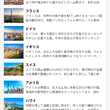
ピザやパスタなど、絶品のイタリア料理を堪能することも
注ぐ地中海沿岸から雄大なピレネー山脈まで、多彩な自然
できる。朝目覚めてから夜眠るまで、すべての瞬間を楽し
と文化が詰まったヨーロッパ屈指の旅行先だ。多様な地域
フランス
ませてくれるイタリアで、忘れられない旅をしてみよう！
文化が根付くこの国では、情熱的なフラメンコ、熱気あふ
なお、新着のイタリア情報は
コンテンツ一覧
を参照してほ
れる闘牛、そして美味しいタパスが生活の一部となってい
フランスは、世界中の旅行者を魅了し続けるヨーロッパ屈
しい。
る。首都マドリードの洗練された雰囲気や、バルセロナの
指の観光地だ。首都パリのエッフェル塔やルーブル美術館
アートに溢れた街角から、地方では古代ローマ遺跡や中世
といった象徴的なスポットから、田舎町の古風な美しさま
ドイツ
の城塞都市、穏やかなビーチリゾートまで多彩な表情を見
で、幅広い魅力が詰まっている。華麗な宮殿、歴史的な大
せる。地方によって風土や気候が異なるスペインはその個
聖堂、美しいビーチ、そして豊かな自然が、訪れる者を心
ドイツは、豊かな歴史と多彩な文化が交差するヨーロッパ
性で訪れる人を魅了する。 なお、新着のスペイン情報は
コ
から魅了する。また、フランスは美食の国としても知ら
の中心に位置する国。中世の街並みが残るロマンチック街
ンテンツ一覧
を参照してほしい。
れ、フランス料理はユネスコ無形文化遺産にも登録されて
道から、未来を先取りするようなモダンな都市まで多様な
イギリス
いる。シャンパンの発祥地であるランス、プロヴァンスの
顔を持つこの国は、どこを歩いても飽きることがない。ベ
香り高いラベンダー畑など、多彩な楽しみ方が可能だ。さ
ルリンの文化的活気、バイエルン州のアルプスの絶景、そ
イギリスは、古きよき伝統と最先端が共存する国。ウェス
らに、パリ以外の地域にも魅力が溢れており、どの街角に
してライン川沿いのワイン畑といった風景は必見。ビール
トミンスター寺院や大英博物館のようなランドマーク、歴
も豊かな歴史と文化が息づいている。パリ以外の個性あふ
とソーセージを味わいながら地元の人と過ごす楽しい時間
史ある大学都市、美しい丘陵地帯や牧歌的な風景など、エ
れる地方に足を運ぶとそれぞれで全く異なる文化を体験で
スイス
は、お酒好きな人にはぜひ体験してほしい。 なお、新着の
リアごとに異なる魅力がある。また、優雅なアフタヌーン
きるだろう。 なお、新着のフランス情報は
コンテンツ一覧
ドイツ情報は
コンテンツ一覧
を参照してほしい。
ティー、ビール好きにはたまらない英国パブ、サッカー観
スイスの国土面積は九州ほどの広さだが、運行時刻が正確
を参照してほしい。
戦など、本場だからこそできる体験も豊富。イギリスを旅
な交通網が整備されており、初心者でも安心して個人旅行
して楽しみつくそう。 なお、新着のイギリス情報は
コンテ
を楽しめる。日本同様に時刻表どおりの旅が可能だ。中世
アメリカ
ンツ一覧
を参照してほしい。
の建物がそのまま残る町や、スイスならではのユニークな
博物館もあり、アルプス観光だけでなく町歩きも満喫する
アメリカ合衆国は、広大な土地と多様な文化が魅力の国。
ことができる。国民の所得が高いため物価も高いが、旅行
東海岸の都市部から西海岸のカリフォルニアまで、訪れる
者向けの交通パス提供のサービスもあり、うまく活用すれ
場所ごとに異なる風景と体験が待っている。ニューヨーク
ハワイ
ば市内交通費無料で観光を楽しむこともできる。 なお、新
のような巨大都市は、観光、ショッピング、エンターテイ
着のスイス情報は
コンテンツ一覧
を参照してほしい。
ンメントが詰まった刺激的なスポットだ。一方、アメリカ
年間を通じて温暖な気候に恵まれ、多くの島で構成される
西部には大自然が広がり、グランドキャニオンやイエロー
ハワイは、どの島も独自の魅力をもっている。大自然の神