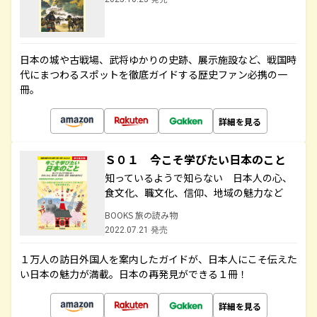
日本の城や古戦場、武将ゆかりの史跡、展示施設など、戦国時
代にまつわるスポットを徹底ガイドする歴史ファン必携の一
冊。
詳細を見る
Ｓ０１ 今こそ学びたい日本のこと
知っているようで知らない 日本人の心、
食文化、職文化、信仰、地域の魅力など
BOOKS 旅の読み物
2022.07.21 発売
１万人の訪日外国人を案内したガイドが、日本人にこそ伝えた
い日本の魅力が満載。日本の再発見ができる１冊！
詳細を見る