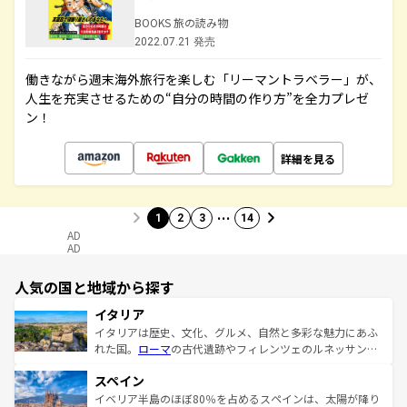
BOOKS 旅の読み物
2022.07.21 発売
働きながら週末海外旅行を楽しむ「リーマントラベラー」が、
人生を充実させるための“自分の時間の作り方”を全力プレゼ
ン！
詳細を見る
…
1
2
3
14
AD
AD
人気の国と地域から探す
イタリア
イタリアは歴史、文化、グルメ、自然と多彩な魅力にあふ
れた国。
ローマ
の古代遺跡やフィレンツェのルネッサンス
美術、ヴェネツィアの運河など、歴史あるスポットはもち
スペイン
ろん、トスカーナの美しい田園風景やアマルフィ海岸の絶
景など、自然景観も見逃せない。観光の合間には、本場の
イベリア半島のほぼ80％を占めるスペインは、太陽が降り