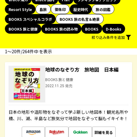
Resort Style
島旅
御朱印
歴史時代
旅の図鑑
BOOKS スペシャルコラボ
BOOKS 旅の名言＆絶景
BOOKS 旅と健康
BOOKS 旅の読み物
BOOKS
D-Books
絞り込み条件を追加
1〜20件/264件中 を表示
地球のなぞり方 旅地図 日本編
BOOKS 旅と健康
2022.11.25 発売
日本の地形や造形物をなぞって学ぶ新しい地図本！観光名所や
橋、川、湖、半島など旅気分で地図をなぞって脳もイキイキ！
詳細を見る