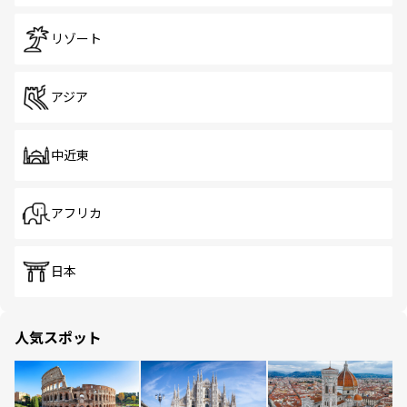
リゾート
アジア
中近東
アフリカ
日本
人気スポット