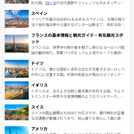
れた国。
ローマ
の古代遺跡やフィレンツェのルネッサンス
美術、ヴェネツィアの運河など、歴史あるスポットはもち
スペイン
ろん、トスカーナの美しい田園風景やアマルフィ海岸の絶
景など、自然景観も見逃せない。観光の合間には、本場の
イベリア半島のほぼ80％を占めるスペインは、太陽が降り
ピザやパスタなど、絶品のイタリア料理を堪能することも
注ぐ地中海沿岸から雄大なピレネー山脈まで、多彩な自然
できる。朝目覚めてから夜眠るまで、すべての瞬間を楽し
と文化が詰まったヨーロッパ屈指の旅行先だ。多様な地域
フランスの基本情報と観光ガイド・有名観光スポ
ませてくれるイタリアで、忘れられない旅をしてみよう！
文化が根付くこの国では、情熱的なフラメンコ、熱気あふ
なお、新着のイタリア情報は
コンテンツ一覧
を参照してほ
れる闘牛、そして美味しいタパスが生活の一部となってい
ット
しい。
る。首都マドリードの洗練された雰囲気や、バルセロナの
フランスは、世界中の旅行者を魅了し続けるヨーロッパ屈
アートに溢れた街角から、地方では古代ローマ遺跡や中世
指の観光地だ。首都パリのエッフェル塔やルーブル美術館
の城塞都市、穏やかなビーチリゾートまで多彩な表情を見
といった象徴的なスポットから、田舎町の古風な美しさま
せる。地方によって風土や気候が異なるスペインはその個
ドイツ
で、幅広い魅力が詰まっている。華麗な宮殿、歴史的な大
性で訪れる人を魅了する。 なお、新着のスペイン情報は
コ
聖堂、美しいビーチ、そして豊かな自然が、訪れる者を心
ドイツは、豊かな歴史と多彩な文化が交差するヨーロッパ
ンテンツ一覧
を参照してほしい。
から魅了する。また、フランスは美食の国としても知ら
の中心に位置する国。中世の街並みが残るロマンチック街
れ、フランス料理はユネスコ無形文化遺産にも登録されて
道から、未来を先取りするようなモダンな都市まで多様な
イギリス
いる。シャンパンの発祥地であるランス、プロヴァンスの
顔を持つこの国は、どこを歩いても飽きることがない。ベ
香り高いラベンダー畑など、多彩な楽しみ方が可能だ。さ
ルリンの文化的活気、バイエルン州のアルプスの絶景、そ
イギリスは、古きよき伝統と最先端が共存する国。ウェス
らに、パリ以外の地域にも魅力が溢れており、どの街角に
してライン川沿いのワイン畑といった風景は必見。ビール
トミンスター寺院や大英博物館のようなランドマーク、歴
も豊かな歴史と文化が息づいている。パリ以外の個性あふ
とソーセージを味わいながら地元の人と過ごす楽しい時間
史ある大学都市、美しい丘陵地帯や牧歌的な風景など、エ
れる地方に足を運ぶとそれぞれで全く異なる文化を体験で
スイス
は、お酒好きな人にはぜひ体験してほしい。 なお、新着の
リアごとに異なる魅力がある。また、優雅なアフタヌーン
きるだろう。 なお、新着のフランス情報は
コンテンツ一覧
ドイツ情報は
コンテンツ一覧
を参照してほしい。
ティー、ビール好きにはたまらない英国パブ、サッカー観
スイスの国土面積は九州ほどの広さだが、運行時刻が正確
を参照してほしい。
戦など、本場だからこそできる体験も豊富。イギリスを旅
な交通網が整備されており、初心者でも安心して個人旅行
して楽しみつくそう。 なお、新着のイギリス情報は
コンテ
を楽しめる。日本同様に時刻表どおりの旅が可能だ。中世
アメリカ
ンツ一覧
を参照してほしい。
の建物がそのまま残る町や、スイスならではのユニークな