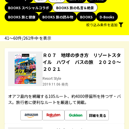
BOOKS スペシャルコラボ
BOOKS 旅の名言＆絶景
BOOKS 旅と健康
BOOKS 旅の読み物
BOOKS
D-Books
絞り込み条件を追加
41〜60件/261件中 を表示
Ｒ０７ 地球の歩き方 リゾートスタ
イル ハワイ バスの旅 ２０２０～
２０２１
Resort Style
2019.11.06 発売
オアフ島内を網羅する105ルート、約4000停留所を持つザ・バ
ス。旅行者に便利なルートを厳選して掲載。
詳細を見る