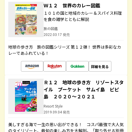
Ｗ１２ 世界のカレー図鑑
１０１の国と地域のカレー＆スパイス料理
を食の雑学とともに解説
旅の図鑑
2022.03.17 発売
地球の歩き方 旅の図鑑シリーズ 第１２弾！ 世界は多彩なカ
レーであふれている！
詳細を見る
Ｒ１２ 地球の歩き方 リゾートスタ
イル プーケット サムイ島 ピピ
島 ２０２０～２０２１
Resort Style
2019.09.04 発売
美しすぎる海で一生の思い出ができる！ コスパ最強で大人気
のタイリゾート、最旬の楽しみ方を大解剖。「取り外せる別冊