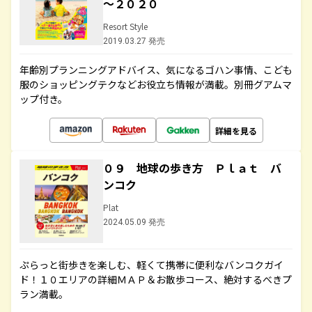
～２０２０
Resort Style
2019.03.27 発売
年齢別プランニングアドバイス、気になるゴハン事情、こども
服のショッピングテクなどお役立ち情報が満載。別冊グアムマ
ップ付き。
詳細を見る
０９ 地球の歩き方 Ｐｌａｔ バ
ンコク
Plat
2024.05.09 発売
ぷらっと街歩きを楽しむ、軽くて携帯に便利なバンコクガイ
ド！１０エリアの詳細ＭＡＰ＆お散歩コース、絶対するべきプ
ラン満載。