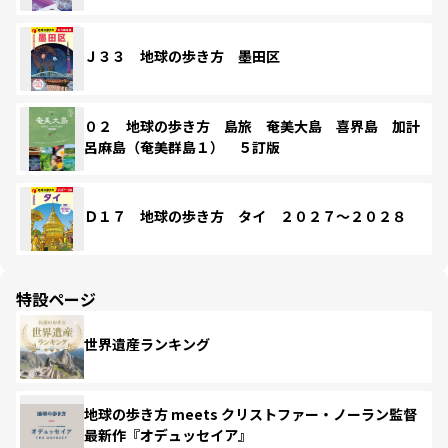
Ｊ３３ 地球の歩き方 墨田区
０２ 地球の歩き方 島旅 奄美大島 喜界島 加計
呂麻島（奄美群島１） ５訂版
Ｄ１７ 地球の歩き方 タイ ２０２７～２０２８
特設ページ
世界遺産ランキング
地球の歩き方 meets クリストファー・ノーラン監督
最新作『オデュッセイア』