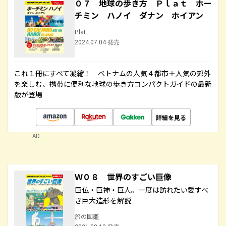
０７ 地球の歩き方 Ｐｌａｔ ホー
チミン ハノイ ダナン ホイアン
Plat
2024.07.04 発売
これ１冊にすべて凝縮！ ベトナムの人気４都市＋人気の郊外
を楽しむ、携帯に便利な地球の歩き方コンパクトガイドの最新
版が登場
詳細を見る
AD
Ｗ０８ 世界のすごい巨像
巨仏・巨神・巨人。一度は訪れたい愛すべ
き巨大造形を解説
旅の図鑑