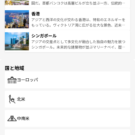
覧
を参照してほしい。
醸し出している。また、バラエティの豊かさとおいしさで
国だ。首都バンコクは高層ビルが立ち並ぶ一方、伝統的な
世界中の食通を魅了してやまないベトナム料理も魅力のひ
寺院や市場がいたるところに点在し、古きよき文化と現代
香港
とつ。フォーやバインミー、ベトナムコーヒーなどは、ぜ
の活気が交差している。北部ではチェンマイなどの山岳地
ひ現地で味わいたい。どの地域を訪れてもあたたかい人々
帯で自然と触れ合い、南部ではプーケットやクラビの美し
アジアと西洋の文化が交わる香港は、特有のエネルギーを
が旅行者を迎えてくれるので、きっと忘れられない旅にな
いビーチでリゾート気分を楽しむことができる。タイ料理
もっている。ヴィクトリア湾に広がる壮大な景色、近未来
るはずだ。 なお、新着のベトナム情報は
コンテンツ一覧
を
は世界的に有名で、屋台から高級レストランまで味覚を刺
的なアートスポット、そして歴史と現代が融合した町並
参照してほしい。
シンガポール
激する。気候は一年中温暖で、どの季節にも異なる楽しみ
み、どこを訪れても感動するはず。観光スポットが密集し
が待っている。親しみやすいタイの人々、仏教を中心とし
ており、効率よく見どころを回れるのも魅力。息をのむよ
アジアの交差点として多文化が融合した独自の魅力を放つ
た文化、そして多様な観光資源が、訪れる旅人を魅了し続
うな絶景から文化的な体験まで、香港を存分に楽しみ尽く
シンガポール。未来的な建築物が並ぶマリーナベイ、歴史
ける。 なお、新着のタイ情報は
コンテンツ一覧
を参照して
そう。 なお、新着の香港情報は
コンテンツ一覧
を参照して
と伝統を感じられるエスニックタウン、多数の緑豊かな公
ほしい。
ほしい。
園や自然保護区など、自然が調和した近代的な景観と文化
の多様性あふれるカラフルな町は、どこを歩いても新しい
国と地域
発見がある。さらに、治安のよさや充実した公共交通機関
も、旅行者にとっては魅力的なポイント。グルメも豊富
で、ホーカーズは地元の風情を楽しめる外せないスポット
ヨーロッパ
だ。訪れる人を飽きさせないシンガポールで、多様な魅力
を体感しよう。 なお、新着のシンガポール情報は
コンテン
ツ一覧
を参照してほしい。
北米
中南米