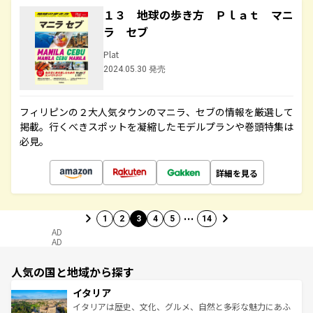
１３ 地球の歩き方 Ｐｌａｔ マニ
ラ セブ
Plat
2024.05.30 発売
フィリピンの２大人気タウンのマニラ、セブの情報を厳選して
掲載。行くべきスポットを凝縮したモデルプランや巻頭特集は
必見。
詳細を見る
…
1
2
3
4
5
14
AD
AD
人気の国と地域から探す
イタリア
イタリアは歴史、文化、グルメ、自然と多彩な魅力にあふ