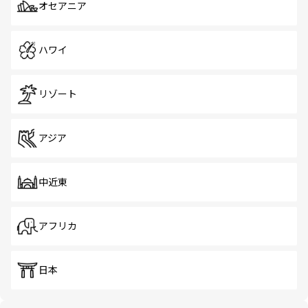
オセアニア
ハワイ
リゾート
アジア
中近東
アフリカ
日本