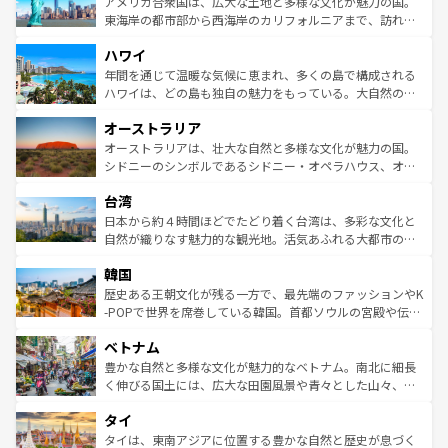
博物館もあり、アルプス観光だけでなく町歩きも満喫する
アメリカ合衆国は、広大な土地と多様な文化が魅力の国。
ことができる。国民の所得が高いため物価も高いが、旅行
東海岸の都市部から西海岸のカリフォルニアまで、訪れる
者向けの交通パス提供のサービスもあり、うまく活用すれ
場所ごとに異なる風景と体験が待っている。ニューヨーク
ハワイ
ば市内交通費無料で観光を楽しむこともできる。 なお、新
のような巨大都市は、観光、ショッピング、エンターテイ
着のスイス情報は
コンテンツ一覧
を参照してほしい。
ンメントが詰まった刺激的なスポットだ。一方、アメリカ
年間を通じて温暖な気候に恵まれ、多くの島で構成される
西部には大自然が広がり、グランドキャニオンやイエロー
ハワイは、どの島も独自の魅力をもっている。大自然の神
ストーン国立公園といった絶景が堪能できる。さらに、南
秘を感じたいなら、火山が生み出した壮大な景観を誇るハ
オーストラリア
部のニューオーリンズでは、音楽と美食が融合した独特の
ワイ島は見逃せない。また、定番の観光地といえばオアフ
文化が魅力。旅行者はアメリカの各地域で異なる魅力を楽
島だが、静かな自然を求めるならマウイ島やカウアイ島が
オーストラリアは、壮大な自然と多様な文化が魅力の国。
しみながら、その多様性と豊かな歴史を感じることができ
おすすめ。エメラルドグリーンに輝く海をはじめ、豊かな
シドニーのシンボルであるシドニー・オペラハウス、オー
るだろう。車でのロードトリップや列車の旅も、アメリカ
文化や歴史が息づいている。「アロハスピリット」と呼ば
ストラリア東海岸北部に広がる大サンゴ礁地帯グレートバ
ならではの贅沢な旅のスタイルだ。 なお、新着のアメリカ
台湾
れるおもてなしの心で訪れる人々を迎えてくれるハワイの
リアリーフや大陸中央部にそびえるウルル（エアーズロッ
情報は
コンテンツ一覧
を参照してほしい。
人々、おいしいローカルフードやハワイアンミュージッ
ク）、タスマニアの美しい原生林やケアンズの熱帯雨林な
日本から約４時間ほどでたどり着く台湾は、多彩な文化と
ク、伝統的なフラダンスなど、すべてがハワイの魅力を彩
ど、見どころがたくさん。また、カフェやワイン、オージ
自然が織りなす魅力的な観光地。活気あふれる大都市の台
っている。訪れるたびに新しい発見と感動が待っているハ
ービーフなどの食文化も豊かで、美味しいものであふれて
北やノスタルジックな町並みが人気な九份（ジォウフェ
ワイを、存分に味わってほしい。 なお、新着のハワイ情報
韓国
いる。アクティビティも充実しており、サーフィンやダイ
ン）、静ひつな山岳地帯である台湾東部など、都市の喧騒
は
コンテンツ一覧
を参照してほしい。
ビング、ハイキングなど、アウトドア好きにはたまらな
と山間の静けさが共存しており、訪れる人に新しい発見と
歴史ある王朝文化が残る一方で、最先端のファッションやK
い。オーストラリアの多彩な魅力を存分に味わいつくそ
驚きをもたらしてくれる。また、奥深い台湾の食文化も魅
-POPで世界を席巻している韓国。首都ソウルの宮殿や伝統
う。 なお、新着のオーストラリア情報は
コンテンツ一覧
を
力で、夜市などの屋台グルメから高級料理、ヘルシーで美
家屋が並ぶエリアでは韓国の歴史と文化に浸ることがで
参照してほしい。
ベトナム
容にもいいと評判のスイーツなど、バラエティ豊かな料理
き、地方に足を延ばせば四季折々の自然美を楽しむことが
が味わえる。 なお、新着の台湾情報は
コンテンツ一覧
を参
できる。そして、キムチや焼肉、絶品のストリートフード
豊かな自然と多様な文化が魅力的なベトナム。南北に細長
照してほしい。
まで、さまざまな韓国料理が待っている。夜には、韓国な
く伸びる国土には、広大な田園風景や青々とした山々、世
らではのナイトライフも堪能できる。あたたかいホスピタ
界遺産に登録された壮大な自然景観が点在し、都市部では
タイ
リティに包まれながら、韓国の多彩な魅力を心ゆくまで味
急速な発展と共に伝統が息づく。ハノイの古い町並みやホ
わってみてほしい。 なお、新着の韓国情報は
コンテンツ一
ーチミン市のフランス統治時代の建物も、独特の雰囲気を
タイは、東南アジアに位置する豊かな自然と歴史が息づく