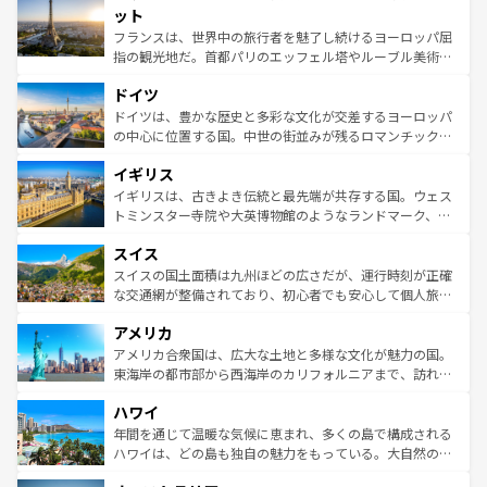
なお、新着のイタリア情報は
コンテンツ一覧
を参照してほ
れる闘牛、そして美味しいタパスが生活の一部となってい
ット
しい。
る。首都マドリードの洗練された雰囲気や、バルセロナの
フランスは、世界中の旅行者を魅了し続けるヨーロッパ屈
アートに溢れた街角から、地方では古代ローマ遺跡や中世
指の観光地だ。首都パリのエッフェル塔やルーブル美術館
の城塞都市、穏やかなビーチリゾートまで多彩な表情を見
といった象徴的なスポットから、田舎町の古風な美しさま
せる。地方によって風土や気候が異なるスペインはその個
ドイツ
で、幅広い魅力が詰まっている。華麗な宮殿、歴史的な大
性で訪れる人を魅了する。 なお、新着のスペイン情報は
コ
聖堂、美しいビーチ、そして豊かな自然が、訪れる者を心
ドイツは、豊かな歴史と多彩な文化が交差するヨーロッパ
ンテンツ一覧
を参照してほしい。
から魅了する。また、フランスは美食の国としても知ら
の中心に位置する国。中世の街並みが残るロマンチック街
れ、フランス料理はユネスコ無形文化遺産にも登録されて
道から、未来を先取りするようなモダンな都市まで多様な
イギリス
いる。シャンパンの発祥地であるランス、プロヴァンスの
顔を持つこの国は、どこを歩いても飽きることがない。ベ
香り高いラベンダー畑など、多彩な楽しみ方が可能だ。さ
ルリンの文化的活気、バイエルン州のアルプスの絶景、そ
イギリスは、古きよき伝統と最先端が共存する国。ウェス
らに、パリ以外の地域にも魅力が溢れており、どの街角に
してライン川沿いのワイン畑といった風景は必見。ビール
トミンスター寺院や大英博物館のようなランドマーク、歴
も豊かな歴史と文化が息づいている。パリ以外の個性あふ
とソーセージを味わいながら地元の人と過ごす楽しい時間
史ある大学都市、美しい丘陵地帯や牧歌的な風景など、エ
れる地方に足を運ぶとそれぞれで全く異なる文化を体験で
スイス
は、お酒好きな人にはぜひ体験してほしい。 なお、新着の
リアごとに異なる魅力がある。また、優雅なアフタヌーン
きるだろう。 なお、新着のフランス情報は
コンテンツ一覧
ドイツ情報は
コンテンツ一覧
を参照してほしい。
ティー、ビール好きにはたまらない英国パブ、サッカー観
スイスの国土面積は九州ほどの広さだが、運行時刻が正確
を参照してほしい。
戦など、本場だからこそできる体験も豊富。イギリスを旅
な交通網が整備されており、初心者でも安心して個人旅行
して楽しみつくそう。 なお、新着のイギリス情報は
コンテ
を楽しめる。日本同様に時刻表どおりの旅が可能だ。中世
アメリカ
ンツ一覧
を参照してほしい。
の建物がそのまま残る町や、スイスならではのユニークな
博物館もあり、アルプス観光だけでなく町歩きも満喫する
アメリカ合衆国は、広大な土地と多様な文化が魅力の国。
ことができる。国民の所得が高いため物価も高いが、旅行
東海岸の都市部から西海岸のカリフォルニアまで、訪れる
者向けの交通パス提供のサービスもあり、うまく活用すれ
場所ごとに異なる風景と体験が待っている。ニューヨーク
ハワイ
ば市内交通費無料で観光を楽しむこともできる。 なお、新
のような巨大都市は、観光、ショッピング、エンターテイ
着のスイス情報は
コンテンツ一覧
を参照してほしい。
ンメントが詰まった刺激的なスポットだ。一方、アメリカ
年間を通じて温暖な気候に恵まれ、多くの島で構成される
西部には大自然が広がり、グランドキャニオンやイエロー
ハワイは、どの島も独自の魅力をもっている。大自然の神
ストーン国立公園といった絶景が堪能できる。さらに、南
秘を感じたいなら、火山が生み出した壮大な景観を誇るハ