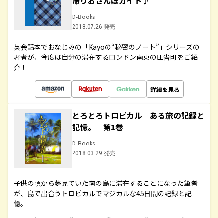
帰りおさんぽガイド♪
D-Books
2018.07.26 発売
英会話本でおなじみの「Kayoの“秘密のノート”」シリーズの
著者が、今度は自分の滞在するロンドン南東の田舎町をご紹
介！
詳細を見る
とろとろトロピカル ある旅の記録と
記憶。 第1巻
D-Books
2018.03.29 発売
子供の頃から夢見ていた南の島に滞在することになった筆者
が、島で出合うトロピカルでマジカルな45日間の記録と記
憶。