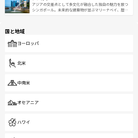
が待っている。親しみやすいタイの人々、仏教を中心とし
ており、効率よく見どころを回れるのも魅力。息をのむよ
アジアの交差点として多文化が融合した独自の魅力を放つ
た文化、そして多様な観光資源が、訪れる旅人を魅了し続
うな絶景から文化的な体験まで、香港を存分に楽しみ尽く
シンガポール。未来的な建築物が並ぶマリーナベイ、歴史
ける。 なお、新着のタイ情報は
コンテンツ一覧
を参照して
そう。 なお、新着の香港情報は
コンテンツ一覧
を参照して
と伝統を感じられるエスニックタウン、多数の緑豊かな公
ほしい。
ほしい。
園や自然保護区など、自然が調和した近代的な景観と文化
の多様性あふれるカラフルな町は、どこを歩いても新しい
国と地域
発見がある。さらに、治安のよさや充実した公共交通機関
も、旅行者にとっては魅力的なポイント。グルメも豊富
で、ホーカーズは地元の風情を楽しめる外せないスポット
ヨーロッパ
だ。訪れる人を飽きさせないシンガポールで、多様な魅力
を体感しよう。 なお、新着のシンガポール情報は
コンテン
ツ一覧
を参照してほしい。
北米
中南米
オセアニア
ハワイ