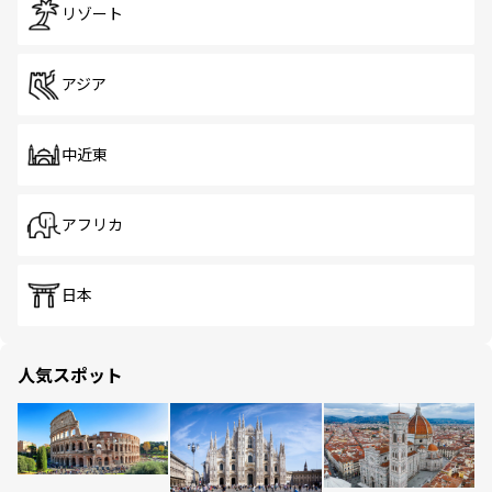
リゾート
アジア
中近東
アフリカ
日本
人気スポット