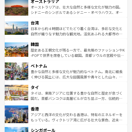
オーストラリア
部のニューオーリンズでは、音楽と美食が融合した独特の
ワイ島は見逃せない。また、定番の観光地といえばオアフ
文化が魅力。旅行者はアメリカの各地域で異なる魅力を楽
島だが、静かな自然を求めるならマウイ島やカウアイ島が
オーストラリアは、壮大な自然と多様な文化が魅力の国。
しみながら、その多様性と豊かな歴史を感じることができ
おすすめ。エメラルドグリーンに輝く海をはじめ、豊かな
シドニーのシンボルであるシドニー・オペラハウス、オー
るだろう。車でのロードトリップや列車の旅も、アメリカ
文化や歴史が息づいている。「アロハスピリット」と呼ば
ストラリア東海岸北部に広がる大サンゴ礁地帯グレートバ
ならではの贅沢な旅のスタイルだ。 なお、新着のアメリカ
台湾
れるおもてなしの心で訪れる人々を迎えてくれるハワイの
リアリーフや大陸中央部にそびえるウルル（エアーズロッ
情報は
コンテンツ一覧
を参照してほしい。
人々、おいしいローカルフードやハワイアンミュージッ
ク）、タスマニアの美しい原生林やケアンズの熱帯雨林な
日本から約４時間ほどでたどり着く台湾は、多彩な文化と
ク、伝統的なフラダンスなど、すべてがハワイの魅力を彩
ど、見どころがたくさん。また、カフェやワイン、オージ
自然が織りなす魅力的な観光地。活気あふれる大都市の台
っている。訪れるたびに新しい発見と感動が待っているハ
ービーフなどの食文化も豊かで、美味しいものであふれて
北やノスタルジックな町並みが人気な九份（ジォウフェ
ワイを、存分に味わってほしい。 なお、新着のハワイ情報
韓国
いる。アクティビティも充実しており、サーフィンやダイ
ン）、静ひつな山岳地帯である台湾東部など、都市の喧騒
は
コンテンツ一覧
を参照してほしい。
ビング、ハイキングなど、アウトドア好きにはたまらな
と山間の静けさが共存しており、訪れる人に新しい発見と
歴史ある王朝文化が残る一方で、最先端のファッションやK
い。オーストラリアの多彩な魅力を存分に味わいつくそ
驚きをもたらしてくれる。また、奥深い台湾の食文化も魅
-POPで世界を席巻している韓国。首都ソウルの宮殿や伝統
う。 なお、新着のオーストラリア情報は
コンテンツ一覧
を
力で、夜市などの屋台グルメから高級料理、ヘルシーで美
家屋が並ぶエリアでは韓国の歴史と文化に浸ることがで
参照してほしい。
ベトナム
容にもいいと評判のスイーツなど、バラエティ豊かな料理
き、地方に足を延ばせば四季折々の自然美を楽しむことが
が味わえる。 なお、新着の台湾情報は
コンテンツ一覧
を参
できる。そして、キムチや焼肉、絶品のストリートフード
豊かな自然と多様な文化が魅力的なベトナム。南北に細長
照してほしい。
まで、さまざまな韓国料理が待っている。夜には、韓国な
く伸びる国土には、広大な田園風景や青々とした山々、世
らではのナイトライフも堪能できる。あたたかいホスピタ
界遺産に登録された壮大な自然景観が点在し、都市部では
タイ
リティに包まれながら、韓国の多彩な魅力を心ゆくまで味
急速な発展と共に伝統が息づく。ハノイの古い町並みやホ
わってみてほしい。 なお、新着の韓国情報は
コンテンツ一
ーチミン市のフランス統治時代の建物も、独特の雰囲気を
タイは、東南アジアに位置する豊かな自然と歴史が息づく
覧
を参照してほしい。
醸し出している。また、バラエティの豊かさとおいしさで
国だ。首都バンコクは高層ビルが立ち並ぶ一方、伝統的な
世界中の食通を魅了してやまないベトナム料理も魅力のひ
寺院や市場がいたるところに点在し、古きよき文化と現代
香港
とつ。フォーやバインミー、ベトナムコーヒーなどは、ぜ
の活気が交差している。北部ではチェンマイなどの山岳地
ひ現地で味わいたい。どの地域を訪れてもあたたかい人々
帯で自然と触れ合い、南部ではプーケットやクラビの美し
アジアと西洋の文化が交わる香港は、特有のエネルギーを
が旅行者を迎えてくれるので、きっと忘れられない旅にな
いビーチでリゾート気分を楽しむことができる。タイ料理
もっている。ヴィクトリア湾に広がる壮大な景色、近未来
るはずだ。 なお、新着のベトナム情報は
コンテンツ一覧
を
は世界的に有名で、屋台から高級レストランまで味覚を刺
的なアートスポット、そして歴史と現代が融合した町並
参照してほしい。
シンガポール
激する。気候は一年中温暖で、どの季節にも異なる楽しみ
み、どこを訪れても感動するはず。観光スポットが密集し