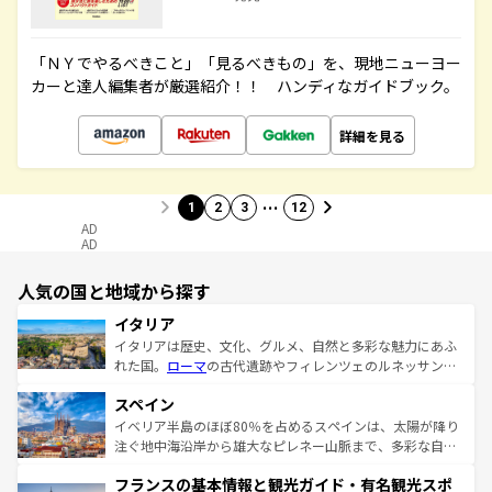
「ＮＹでやるべきこと」「見るべきもの」を、現地ニューヨー
カーと達人編集者が厳選紹介！！ ハンディなガイドブック。
詳細を見る
…
1
2
3
12
AD
AD
人気の国と地域から探す
イタリア
イタリアは歴史、文化、グルメ、自然と多彩な魅力にあふ
れた国。
ローマ
の古代遺跡やフィレンツェのルネッサンス
美術、ヴェネツィアの運河など、歴史あるスポットはもち
スペイン
ろん、トスカーナの美しい田園風景やアマルフィ海岸の絶
景など、自然景観も見逃せない。観光の合間には、本場の
イベリア半島のほぼ80％を占めるスペインは、太陽が降り
ピザやパスタなど、絶品のイタリア料理を堪能することも
注ぐ地中海沿岸から雄大なピレネー山脈まで、多彩な自然
できる。朝目覚めてから夜眠るまで、すべての瞬間を楽し
と文化が詰まったヨーロッパ屈指の旅行先だ。多様な地域
フランスの基本情報と観光ガイド・有名観光スポ
ませてくれるイタリアで、忘れられない旅をしてみよう！
文化が根付くこの国では、情熱的なフラメンコ、熱気あふ