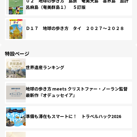
０２ 地球の歩き方 島旅 奄美大島 喜界島 加計
呂麻島（奄美群島１） ５訂版
Ｄ１７ 地球の歩き方 タイ ２０２７～２０２８
特設ページ
世界遺産ランキング
地球の歩き方 meets クリストファー・ノーラン監督
最新作『オデュッセイア』
準備も滞在もスマートに！ トラベルハック2026