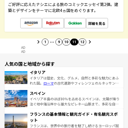
ご好評に応えたナシエによる旅のコミックエッセイ第2弾。建
築とデザインをテーマに北欧4ヵ国をめぐります。
詳細を見る
…
1
9
10
11
12
AD
AD
人気の国と地域から探す
イタリア
イタリアは歴史、文化、グルメ、自然と多彩な魅力にあふ
れた国。
ローマ
の古代遺跡やフィレンツェのルネッサンス
美術、ヴェネツィアの運河など、歴史あるスポットはもち
スペイン
ろん、トスカーナの美しい田園風景やアマルフィ海岸の絶
景など、自然景観も見逃せない。観光の合間には、本場の
イベリア半島のほぼ80％を占めるスペインは、太陽が降り
ピザやパスタなど、絶品のイタリア料理を堪能することも
注ぐ地中海沿岸から雄大なピレネー山脈まで、多彩な自然
できる。朝目覚めてから夜眠るまで、すべての瞬間を楽し
と文化が詰まったヨーロッパ屈指の旅行先だ。多様な地域
フランスの基本情報と観光ガイド・有名観光スポ
ませてくれるイタリアで、忘れられない旅をしてみよう！
文化が根付くこの国では、情熱的なフラメンコ、熱気あふ
なお、新着のイタリア情報は
コンテンツ一覧
を参照してほ
れる闘牛、そして美味しいタパスが生活の一部となってい
ット
しい。
る。首都マドリードの洗練された雰囲気や、バルセロナの
フランスは、世界中の旅行者を魅了し続けるヨーロッパ屈