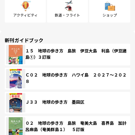
アクティビティ
鉄道・フライト
ショップ
新刊ガイドブック
１５ 地球の歩き方 島旅 伊豆大島 利島（伊豆諸
島①）３訂版
Ｃ０２ 地球の歩き方 ハワイ島 ２０２７～２０２
８
Ｊ３３ 地球の歩き方 墨田区
０２ 地球の歩き方 島旅 奄美大島 喜界島 加計
呂麻島（奄美群島１） ５訂版