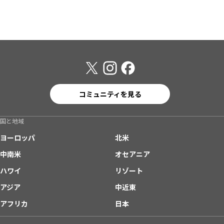
コミュニティを見る
国と地域
ヨーロッパ
北米
中南米
オセアニア
ハワイ
リゾート
アジア
中近東
アフリカ
日本