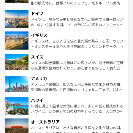
アートに溢れた街角から、地方では古代ローマ遺跡や中世
指の観光地だ。首都パリのエッフェル塔やルーブル美術館
の城塞都市、穏やかなビーチリゾートまで多彩な表情を見
といった象徴的なスポットから、田舎町の古風な美しさま
せる。地方によって風土や気候が異なるスペインはその個
ドイツ
で、幅広い魅力が詰まっている。華麗な宮殿、歴史的な大
性で訪れる人を魅了する。 なお、新着のスペイン情報は
コ
聖堂、美しいビーチ、そして豊かな自然が、訪れる者を心
ドイツは、豊かな歴史と多彩な文化が交差するヨーロッパ
ンテンツ一覧
を参照してほしい。
から魅了する。また、フランスは美食の国としても知ら
の中心に位置する国。中世の街並みが残るロマンチック街
れ、フランス料理はユネスコ無形文化遺産にも登録されて
道から、未来を先取りするようなモダンな都市まで多様な
イギリス
いる。シャンパンの発祥地であるランス、プロヴァンスの
顔を持つこの国は、どこを歩いても飽きることがない。ベ
香り高いラベンダー畑など、多彩な楽しみ方が可能だ。さ
ルリンの文化的活気、バイエルン州のアルプスの絶景、そ
イギリスは、古きよき伝統と最先端が共存する国。ウェス
らに、パリ以外の地域にも魅力が溢れており、どの街角に
してライン川沿いのワイン畑といった風景は必見。ビール
トミンスター寺院や大英博物館のようなランドマーク、歴
も豊かな歴史と文化が息づいている。パリ以外の個性あふ
とソーセージを味わいながら地元の人と過ごす楽しい時間
史ある大学都市、美しい丘陵地帯や牧歌的な風景など、エ
れる地方に足を運ぶとそれぞれで全く異なる文化を体験で
スイス
は、お酒好きな人にはぜひ体験してほしい。 なお、新着の
リアごとに異なる魅力がある。また、優雅なアフタヌーン
きるだろう。 なお、新着のフランス情報は
コンテンツ一覧
ドイツ情報は
コンテンツ一覧
を参照してほしい。
ティー、ビール好きにはたまらない英国パブ、サッカー観
スイスの国土面積は九州ほどの広さだが、運行時刻が正確
を参照してほしい。
戦など、本場だからこそできる体験も豊富。イギリスを旅
な交通網が整備されており、初心者でも安心して個人旅行
して楽しみつくそう。 なお、新着のイギリス情報は
コンテ
を楽しめる。日本同様に時刻表どおりの旅が可能だ。中世
アメリカ
ンツ一覧
を参照してほしい。
の建物がそのまま残る町や、スイスならではのユニークな
博物館もあり、アルプス観光だけでなく町歩きも満喫する
アメリカ合衆国は、広大な土地と多様な文化が魅力の国。
ことができる。国民の所得が高いため物価も高いが、旅行
東海岸の都市部から西海岸のカリフォルニアまで、訪れる
者向けの交通パス提供のサービスもあり、うまく活用すれ
場所ごとに異なる風景と体験が待っている。ニューヨーク
ハワイ
ば市内交通費無料で観光を楽しむこともできる。 なお、新
のような巨大都市は、観光、ショッピング、エンターテイ
着のスイス情報は
コンテンツ一覧
を参照してほしい。
ンメントが詰まった刺激的なスポットだ。一方、アメリカ
年間を通じて温暖な気候に恵まれ、多くの島で構成される
西部には大自然が広がり、グランドキャニオンやイエロー
ハワイは、どの島も独自の魅力をもっている。大自然の神
ストーン国立公園といった絶景が堪能できる。さらに、南
秘を感じたいなら、火山が生み出した壮大な景観を誇るハ
オーストラリア
部のニューオーリンズでは、音楽と美食が融合した独特の
ワイ島は見逃せない。また、定番の観光地といえばオアフ
文化が魅力。旅行者はアメリカの各地域で異なる魅力を楽
島だが、静かな自然を求めるならマウイ島やカウアイ島が
オーストラリアは、壮大な自然と多様な文化が魅力の国。
しみながら、その多様性と豊かな歴史を感じることができ
おすすめ。エメラルドグリーンに輝く海をはじめ、豊かな
シドニーのシンボルであるシドニー・オペラハウス、オー