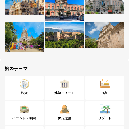
旅のテーマ
飲食
建築・アート
宿泊
イベント・観戦
世界遺産
リゾート