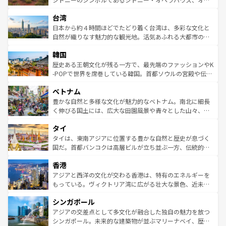
るだろう。車でのロードトリップや列車の旅も、アメリカ
文化や歴史が息づいている。「アロハスピリット」と呼ば
ストラリア東海岸北部に広がる大サンゴ礁地帯グレートバ
ならではの贅沢な旅のスタイルだ。 なお、新着のアメリカ
台湾
れるおもてなしの心で訪れる人々を迎えてくれるハワイの
リアリーフや大陸中央部にそびえるウルル（エアーズロッ
情報は
コンテンツ一覧
を参照してほしい。
人々、おいしいローカルフードやハワイアンミュージッ
ク）、タスマニアの美しい原生林やケアンズの熱帯雨林な
日本から約４時間ほどでたどり着く台湾は、多彩な文化と
ク、伝統的なフラダンスなど、すべてがハワイの魅力を彩
ど、見どころがたくさん。また、カフェやワイン、オージ
自然が織りなす魅力的な観光地。活気あふれる大都市の台
っている。訪れるたびに新しい発見と感動が待っているハ
ービーフなどの食文化も豊かで、美味しいものであふれて
北やノスタルジックな町並みが人気な九份（ジォウフェ
ワイを、存分に味わってほしい。 なお、新着のハワイ情報
韓国
いる。アクティビティも充実しており、サーフィンやダイ
ン）、静ひつな山岳地帯である台湾東部など、都市の喧騒
は
コンテンツ一覧
を参照してほしい。
ビング、ハイキングなど、アウトドア好きにはたまらな
と山間の静けさが共存しており、訪れる人に新しい発見と
歴史ある王朝文化が残る一方で、最先端のファッションやK
い。オーストラリアの多彩な魅力を存分に味わいつくそ
驚きをもたらしてくれる。また、奥深い台湾の食文化も魅
-POPで世界を席巻している韓国。首都ソウルの宮殿や伝統
う。 なお、新着のオーストラリア情報は
コンテンツ一覧
を
力で、夜市などの屋台グルメから高級料理、ヘルシーで美
家屋が並ぶエリアでは韓国の歴史と文化に浸ることがで
参照してほしい。
ベトナム
容にもいいと評判のスイーツなど、バラエティ豊かな料理
き、地方に足を延ばせば四季折々の自然美を楽しむことが
が味わえる。 なお、新着の台湾情報は
コンテンツ一覧
を参
できる。そして、キムチや焼肉、絶品のストリートフード
豊かな自然と多様な文化が魅力的なベトナム。南北に細長
照してほしい。
まで、さまざまな韓国料理が待っている。夜には、韓国な
く伸びる国土には、広大な田園風景や青々とした山々、世
らではのナイトライフも堪能できる。あたたかいホスピタ
界遺産に登録された壮大な自然景観が点在し、都市部では
タイ
リティに包まれながら、韓国の多彩な魅力を心ゆくまで味
急速な発展と共に伝統が息づく。ハノイの古い町並みやホ
わってみてほしい。 なお、新着の韓国情報は
コンテンツ一
ーチミン市のフランス統治時代の建物も、独特の雰囲気を
タイは、東南アジアに位置する豊かな自然と歴史が息づく
覧
を参照してほしい。
醸し出している。また、バラエティの豊かさとおいしさで
国だ。首都バンコクは高層ビルが立ち並ぶ一方、伝統的な
世界中の食通を魅了してやまないベトナム料理も魅力のひ
寺院や市場がいたるところに点在し、古きよき文化と現代
香港
とつ。フォーやバインミー、ベトナムコーヒーなどは、ぜ
の活気が交差している。北部ではチェンマイなどの山岳地
ひ現地で味わいたい。どの地域を訪れてもあたたかい人々
帯で自然と触れ合い、南部ではプーケットやクラビの美し
アジアと西洋の文化が交わる香港は、特有のエネルギーを
が旅行者を迎えてくれるので、きっと忘れられない旅にな
いビーチでリゾート気分を楽しむことができる。タイ料理
もっている。ヴィクトリア湾に広がる壮大な景色、近未来
るはずだ。 なお、新着のベトナム情報は
コンテンツ一覧
を
は世界的に有名で、屋台から高級レストランまで味覚を刺
的なアートスポット、そして歴史と現代が融合した町並
参照してほしい。
シンガポール
激する。気候は一年中温暖で、どの季節にも異なる楽しみ
み、どこを訪れても感動するはず。観光スポットが密集し
が待っている。親しみやすいタイの人々、仏教を中心とし
ており、効率よく見どころを回れるのも魅力。息をのむよ
アジアの交差点として多文化が融合した独自の魅力を放つ
た文化、そして多様な観光資源が、訪れる旅人を魅了し続
うな絶景から文化的な体験まで、香港を存分に楽しみ尽く
シンガポール。未来的な建築物が並ぶマリーナベイ、歴史