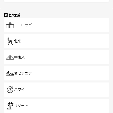
ける。 なお、新着のタイ情報は
コンテンツ一覧
を参照して
そう。 なお、新着の香港情報は
コンテンツ一覧
を参照して
と伝統を感じられるエスニックタウン、多数の緑豊かな公
ほしい。
ほしい。
園や自然保護区など、自然が調和した近代的な景観と文化
の多様性あふれるカラフルな町は、どこを歩いても新しい
国と地域
発見がある。さらに、治安のよさや充実した公共交通機関
も、旅行者にとっては魅力的なポイント。グルメも豊富
で、ホーカーズは地元の風情を楽しめる外せないスポット
ヨーロッパ
だ。訪れる人を飽きさせないシンガポールで、多様な魅力
を体感しよう。 なお、新着のシンガポール情報は
コンテン
ツ一覧
を参照してほしい。
北米
中南米
オセアニア
ハワイ
リゾート