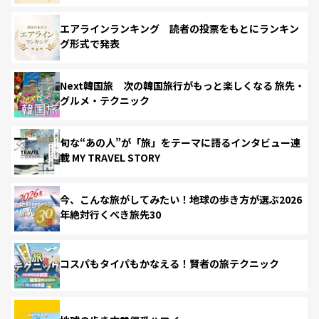
エアラインランキング 読者の投票をもとにランキン
グ形式で発表
Next韓国旅 次の韓国旅行がもっと楽しくなる 旅先・
グルメ・テクニック
旬な“あの人”が「旅」をテーマに語るインタビュー連
載 MY TRAVEL STORY
今、こんな旅がしてみたい！地球の歩き方が選ぶ2026
年絶対行くべき旅先30
コスパもタイパもかなえる！賢者の旅テクニック