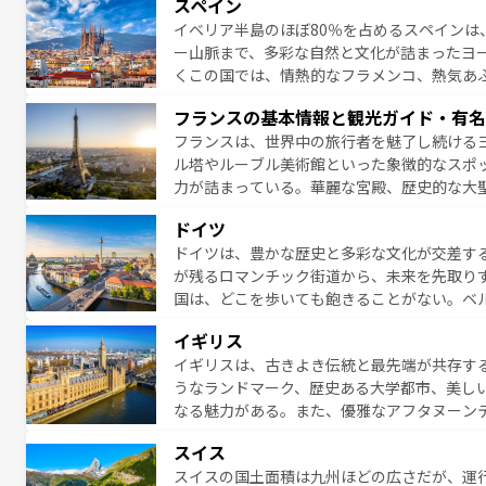
スペイン
夜眠るまで、すべての瞬間を楽しませてくれ
イベリア半島のほぼ80％を占めるスペインは
なお、新着のイタリア情報は
コンテンツ一覧
ー山脈まで、多彩な自然と文化が詰まったヨ
くこの国では、情熱的なフラメンコ、熱気あ
となっている。首都マドリードの洗練された
フランスの基本情報と観光ガイド・有名
ら、地方では古代ローマ遺跡や中世の城塞都
フランスは、世界中の旅行者を魅了し続ける
せる。地方によって風土や気候が異なるスペイン
ル塔やルーブル美術館といった象徴的なスポ
新着のスペイン情報は
コンテンツ一覧
を参照
力が詰まっている。華麗な宮殿、歴史的な大
る者を心から魅了する。また、フランスは美
ドイツ
無形文化遺産にも登録されている。シャンパ
ドイツは、豊かな歴史と多彩な文化が交差す
いラベンダー畑など、多彩な楽しみ方が可能
が残るロマンチック街道から、未来を先取り
り、どの街角にも豊かな歴史と文化が息づい
国は、どこを歩いても飽きることがない。ベ
絶景、そしてライン川沿いのワイン畑といっ
一覧
を参照してほしい。
イギリス
ら地元の人と過ごす楽しい時間は、お酒好きな人にはぜ
イギリスは、古きよき伝統と最先端が共存す
イツ情報は
コンテンツ一覧
を参照してほしい
うなランドマーク、歴史ある大学都市、美し
なる魅力がある。また、優雅なアフタヌーン
ッカー観戦など、本場だからこそできる体験も
スイス
お、新着のイギリス情報は
コンテンツ一覧
を
スイスの国土面積は九州ほどの広さだが、運