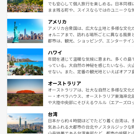
でも安心して個人旅行を楽しめる。日本同様
まま残る町や、スイスならではのユニークな
満喫することができる。国民の所得が高いた
アメリカ
ービスもあり、うまく活用すれば市内交通費無料で
アメリカ合衆国は、広大な土地と多様な文化
のスイス情報は
コンテンツ一覧
を参照してほ
ォルニアまで、訪れる場所ごとに異なる風景
都市は、観光、ショッピング、エンターテイ
アメリカ西部には大自然が広がり、グランド
ハワイ
絶景が堪能できる。さらに、南部のニューオ
年間を通じて温暖な気候に恵まれ、多くの島
が魅力。旅行者はアメリカの各地域で異なる
っている。大自然の神秘を感じたいなら、火
感じることができるだろう。車でのロードト
せない。また、定番の観光地といえばオアフ
旅のスタイルだ。 なお、新着のアメリカ情
アイ島がおすすめ。エメラルドグリーンに輝
オーストラリア
る。「アロハスピリット」と呼ばれるおもて
オーストラリアは、壮大な自然と多様な文化
人々、おいしいローカルフードやハワイアン
ー・オペラハウス、オーストラリア東海岸北
がハワイの魅力を彩っている。訪れるたびに
や大陸中央部にそびえるウルル（エアーズロ
味わってほしい。 なお、新着のハワイ情報は
熱帯雨林など、見どころがたくさん。また、
台湾
豊かで、美味しいものであふれている。アク
日本から約４時間ほどでたどり着く台湾は、
ング、ハイキングなど、アウトドア好きには
気あふれる大都市の台北やノスタルジックな
に味わいつくそう。 なお、新着のオー
山岳地帯である台湾東部など、都市の喧騒と