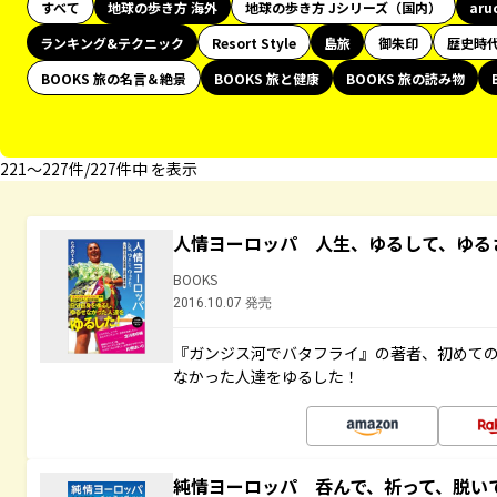
すべて
地球の歩き方 海外
地球の歩き方 Jシリーズ（国内）
aru
ランキング&テクニック
Resort Style
島旅
御朱印
歴史時
BOOKS 旅の名言＆絶景
BOOKS 旅と健康
BOOKS 旅の読み物
221〜227件/227件中 を表示
人情ヨーロッパ 人生、ゆるして、ゆる
BOOKS
2016.10.07 発売
『ガンジス河でバタフライ』の著者、初めて
なかった人達をゆるした！
純情ヨーロッパ 呑んで、祈って、脱い