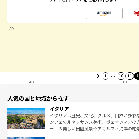
AD
…
1
10
11
1
AD
AD
人気の国と地域から探す
イタリア
イタリアは歴史、文化、グルメ、自然と多彩
ンツェのルネッサンス美術、ヴェネツィアの
ーナの美しい田園風景やアマルフィ海岸の絶
は、本場のピザやパスタなど、絶品のイタリ