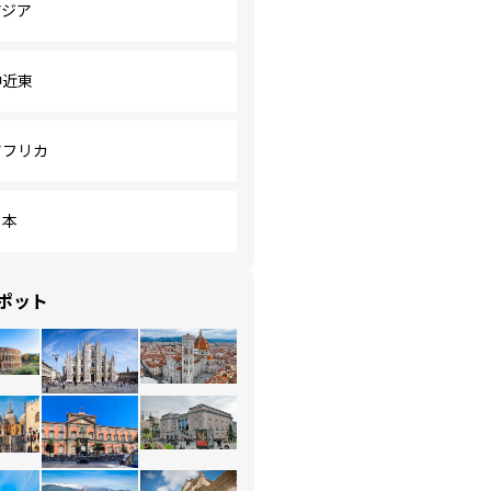
アジア
中近東
アフリカ
日本
ポット