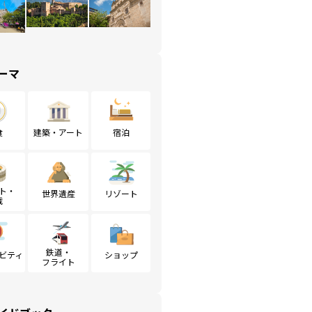
ーマ
食
建築・アート
宿泊
ト・
世界遺産
リゾート
戦
鉄道・
ビティ
ショップ
フライト