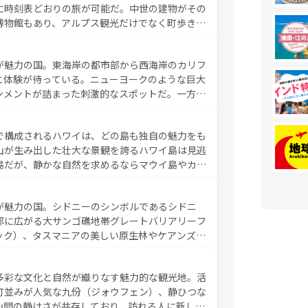
に時刻表どおりの旅が可能だ。中世の建物がその
博物館もあり、アルプス観光だけでなく町歩きも
め物価も高いが、旅行者向けの交通パス提供のサ
観光を楽しむこともできる。 なお、新着
が魅力の国。東海岸の都市部から西海岸のカリフ
しい。
と体験が待っている。ニューヨークのような巨大
ンメントが詰まった刺激的なスポットだ。一方、
キャニオンやイエローストーン国立公園といった
ーリンズでは、音楽と美食が融合した独特の文化
で構成されるハワイは、どの島も独自の魅力をも
魅力を楽しみながら、その多様性と豊かな歴史を
山が生み出した壮大な景観を誇るハワイ島は見逃
リップや列車の旅も、アメリカならではの贅沢な
島だが、静かな自然を求めるならマウイ島やカウ
報は
コンテンツ一覧
を参照してほしい。
く海をはじめ、豊かな文化や歴史が息づいてい
なしの心で訪れる人々を迎えてくれるハワイの
が魅力の国。シドニーのシンボルであるシドニ
ミュージック、伝統的なフラダンスなど、すべて
部に広がる大サンゴ礁地帯グレートバリアリーフ
新しい発見と感動が待っているハワイを、存分に
ック）、タスマニアの美しい原生林やケアンズの
コンテンツ一覧
を参照してほしい。
カフェやワイン、オージービーフなどの食文化も
ティビティも充実しており、サーフィンやダイビ
多彩な文化と自然が織りなす魅力的な観光地。活
たまらない。オーストラリアの多彩な魅力を存分
町並みが人気な九份（ジォウフェン）、静ひつな
ストラリア情報は
コンテンツ一覧
を参照してほしい。
山間の静けさが共存しており、訪れる人に新しい