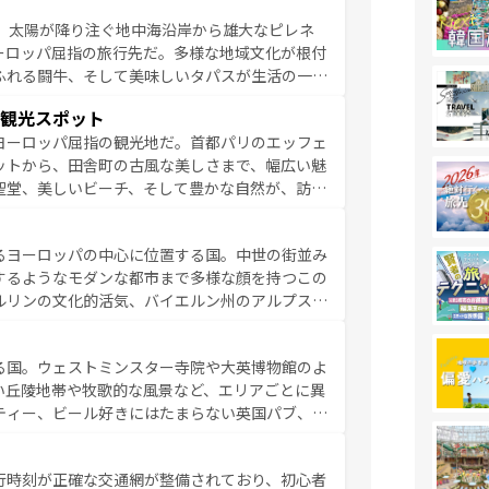
るイタリアで、忘れられない旅をしてみよう！
、太陽が降り注ぐ地中海沿岸から雄大なピレネ
を参照してほしい。
ーロッパ屈指の旅行先だ。多様な地域文化が根付
ふれる闘牛、そして美味しいタパスが生活の一部
雰囲気や、バルセロナのアートに溢れた街角か
観光スポット
市、穏やかなビーチリゾートまで多彩な表情を見
ヨーロッパ屈指の観光地だ。首都パリのエッフェ
はその個性で訪れる人を魅了する。 なお、
ットから、田舎町の古風な美しさまで、幅広い魅
してほしい。
聖堂、美しいビーチ、そして豊かな自然が、訪れ
食の国としても知られ、フランス料理はユネスコ
ンの発祥地であるランス、プロヴァンスの香り高
るヨーロッパの中心に位置する国。中世の街並み
だ。さらに、パリ以外の地域にも魅力が溢れてお
するようなモダンな都市まで多様な顔を持つこの
ている。パリ以外の個性あふれる地方に足を運ぶ
ルリンの文化的活気、バイエルン州のアルプスの
とそれぞれで全く異なる文化を体験できるだろう。 なお、新着のフランス情報は
コンテンツ
た風景は必見。ビールとソーセージを味わいなが
ひ体験してほしい。 なお、新着のド
る国。ウェストミンスター寺院や大英博物館のよ
。
い丘陵地帯や牧歌的な風景など、エリアごとに異
ティー、ビール好きにはたまらない英国パブ、サ
豊富。イギリスを旅して楽しみつくそう。 な
参照してほしい。
行時刻が正確な交通網が整備されており、初心者