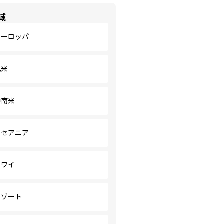
域
ヨーロッパ
北米
中南米
オセアニア
ハワイ
リゾート