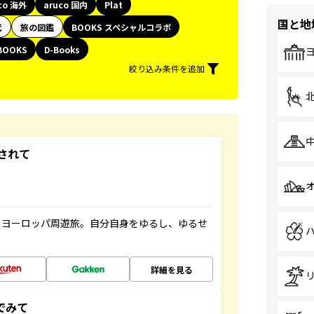
co 海外
aruco 国内
Plat
国と地
代
旅の図鑑
BOOKS スペシャルコラボ
BOOKS
D-Books
絞り込み条件を追加
されて
のヨーロッパ周遊旅。自分自身をゆるし、ゆるせ
詳細を見る
でみて