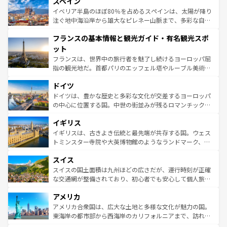
スペイン
ろん、トスカーナの美しい田園風景やアマルフィ海岸の絶
景など、自然景観も見逃せない。観光の合間には、本場の
イベリア半島のほぼ80％を占めるスペインは、太陽が降り
ピザやパスタなど、絶品のイタリア料理を堪能することも
注ぐ地中海沿岸から雄大なピレネー山脈まで、多彩な自然
できる。朝目覚めてから夜眠るまで、すべての瞬間を楽し
と文化が詰まったヨーロッパ屈指の旅行先だ。多様な地域
フランスの基本情報と観光ガイド・有名観光スポ
ませてくれるイタリアで、忘れられない旅をしてみよう！
文化が根付くこの国では、情熱的なフラメンコ、熱気あふ
なお、新着のイタリア情報は
コンテンツ一覧
を参照してほ
れる闘牛、そして美味しいタパスが生活の一部となってい
ット
しい。
る。首都マドリードの洗練された雰囲気や、バルセロナの
フランスは、世界中の旅行者を魅了し続けるヨーロッパ屈
アートに溢れた街角から、地方では古代ローマ遺跡や中世
指の観光地だ。首都パリのエッフェル塔やルーブル美術館
の城塞都市、穏やかなビーチリゾートまで多彩な表情を見
といった象徴的なスポットから、田舎町の古風な美しさま
せる。地方によって風土や気候が異なるスペインはその個
ドイツ
で、幅広い魅力が詰まっている。華麗な宮殿、歴史的な大
性で訪れる人を魅了する。 なお、新着のスペイン情報は
コ
聖堂、美しいビーチ、そして豊かな自然が、訪れる者を心
ドイツは、豊かな歴史と多彩な文化が交差するヨーロッパ
ンテンツ一覧
を参照してほしい。
から魅了する。また、フランスは美食の国としても知ら
の中心に位置する国。中世の街並みが残るロマンチック街
れ、フランス料理はユネスコ無形文化遺産にも登録されて
道から、未来を先取りするようなモダンな都市まで多様な
イギリス
いる。シャンパンの発祥地であるランス、プロヴァンスの
顔を持つこの国は、どこを歩いても飽きることがない。ベ
香り高いラベンダー畑など、多彩な楽しみ方が可能だ。さ
ルリンの文化的活気、バイエルン州のアルプスの絶景、そ
イギリスは、古きよき伝統と最先端が共存する国。ウェス
らに、パリ以外の地域にも魅力が溢れており、どの街角に
してライン川沿いのワイン畑といった風景は必見。ビール
トミンスター寺院や大英博物館のようなランドマーク、歴
も豊かな歴史と文化が息づいている。パリ以外の個性あふ
とソーセージを味わいながら地元の人と過ごす楽しい時間
史ある大学都市、美しい丘陵地帯や牧歌的な風景など、エ
れる地方に足を運ぶとそれぞれで全く異なる文化を体験で
スイス
は、お酒好きな人にはぜひ体験してほしい。 なお、新着の
リアごとに異なる魅力がある。また、優雅なアフタヌーン
きるだろう。 なお、新着のフランス情報は
コンテンツ一覧
ドイツ情報は
コンテンツ一覧
を参照してほしい。
ティー、ビール好きにはたまらない英国パブ、サッカー観
スイスの国土面積は九州ほどの広さだが、運行時刻が正確
を参照してほしい。
戦など、本場だからこそできる体験も豊富。イギリスを旅
な交通網が整備されており、初心者でも安心して個人旅行
して楽しみつくそう。 なお、新着のイギリス情報は
コンテ
を楽しめる。日本同様に時刻表どおりの旅が可能だ。中世
アメリカ
ンツ一覧
を参照してほしい。
の建物がそのまま残る町や、スイスならではのユニークな
博物館もあり、アルプス観光だけでなく町歩きも満喫する
アメリカ合衆国は、広大な土地と多様な文化が魅力の国。
ことができる。国民の所得が高いため物価も高いが、旅行
東海岸の都市部から西海岸のカリフォルニアまで、訪れる
者向けの交通パス提供のサービスもあり、うまく活用すれ
場所ごとに異なる風景と体験が待っている。ニューヨーク