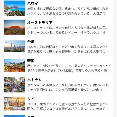
ハワイ
ば市内交通費無料で観光を楽しむこともできる。 なお、新
のような巨大都市は、観光、ショッピング、エンターテイ
着のスイス情報は
コンテンツ一覧
を参照してほしい。
ンメントが詰まった刺激的なスポットだ。一方、アメリカ
年間を通じて温暖な気候に恵まれ、多くの島で構成される
西部には大自然が広がり、グランドキャニオンやイエロー
ハワイは、どの島も独自の魅力をもっている。大自然の神
ストーン国立公園といった絶景が堪能できる。さらに、南
秘を感じたいなら、火山が生み出した壮大な景観を誇るハ
オーストラリア
部のニューオーリンズでは、音楽と美食が融合した独特の
ワイ島は見逃せない。また、定番の観光地といえばオアフ
文化が魅力。旅行者はアメリカの各地域で異なる魅力を楽
島だが、静かな自然を求めるならマウイ島やカウアイ島が
オーストラリアは、壮大な自然と多様な文化が魅力の国。
しみながら、その多様性と豊かな歴史を感じることができ
おすすめ。エメラルドグリーンに輝く海をはじめ、豊かな
シドニーのシンボルであるシドニー・オペラハウス、オー
るだろう。車でのロードトリップや列車の旅も、アメリカ
文化や歴史が息づいている。「アロハスピリット」と呼ば
ストラリア東海岸北部に広がる大サンゴ礁地帯グレートバ
ならではの贅沢な旅のスタイルだ。 なお、新着のアメリカ
台湾
れるおもてなしの心で訪れる人々を迎えてくれるハワイの
リアリーフや大陸中央部にそびえるウルル（エアーズロッ
情報は
コンテンツ一覧
を参照してほしい。
人々、おいしいローカルフードやハワイアンミュージッ
ク）、タスマニアの美しい原生林やケアンズの熱帯雨林な
日本から約４時間ほどでたどり着く台湾は、多彩な文化と
ク、伝統的なフラダンスなど、すべてがハワイの魅力を彩
ど、見どころがたくさん。また、カフェやワイン、オージ
自然が織りなす魅力的な観光地。活気あふれる大都市の台
っている。訪れるたびに新しい発見と感動が待っているハ
ービーフなどの食文化も豊かで、美味しいものであふれて
北やノスタルジックな町並みが人気な九份（ジォウフェ
ワイを、存分に味わってほしい。 なお、新着のハワイ情報
韓国
いる。アクティビティも充実しており、サーフィンやダイ
ン）、静ひつな山岳地帯である台湾東部など、都市の喧騒
は
コンテンツ一覧
を参照してほしい。
ビング、ハイキングなど、アウトドア好きにはたまらな
と山間の静けさが共存しており、訪れる人に新しい発見と
歴史ある王朝文化が残る一方で、最先端のファッションやK
い。オーストラリアの多彩な魅力を存分に味わいつくそ
驚きをもたらしてくれる。また、奥深い台湾の食文化も魅
-POPで世界を席巻している韓国。首都ソウルの宮殿や伝統
う。 なお、新着のオーストラリア情報は
コンテンツ一覧
を
力で、夜市などの屋台グルメから高級料理、ヘルシーで美
家屋が並ぶエリアでは韓国の歴史と文化に浸ることがで
参照してほしい。
ベトナム
容にもいいと評判のスイーツなど、バラエティ豊かな料理
き、地方に足を延ばせば四季折々の自然美を楽しむことが
が味わえる。 なお、新着の台湾情報は
コンテンツ一覧
を参
できる。そして、キムチや焼肉、絶品のストリートフード
豊かな自然と多様な文化が魅力的なベトナム。南北に細長
照してほしい。
まで、さまざまな韓国料理が待っている。夜には、韓国な
く伸びる国土には、広大な田園風景や青々とした山々、世
らではのナイトライフも堪能できる。あたたかいホスピタ
界遺産に登録された壮大な自然景観が点在し、都市部では
タイ
リティに包まれながら、韓国の多彩な魅力を心ゆくまで味
急速な発展と共に伝統が息づく。ハノイの古い町並みやホ
わってみてほしい。 なお、新着の韓国情報は
コンテンツ一
ーチミン市のフランス統治時代の建物も、独特の雰囲気を
タイは、東南アジアに位置する豊かな自然と歴史が息づく
覧
を参照してほしい。
醸し出している。また、バラエティの豊かさとおいしさで
国だ。首都バンコクは高層ビルが立ち並ぶ一方、伝統的な
世界中の食通を魅了してやまないベトナム料理も魅力のひ
寺院や市場がいたるところに点在し、古きよき文化と現代