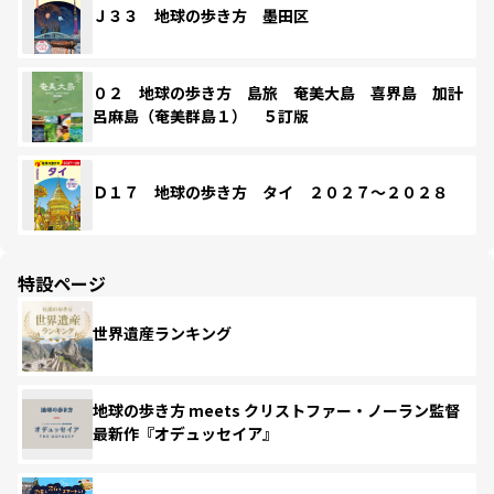
Ｊ３３ 地球の歩き方 墨田区
０２ 地球の歩き方 島旅 奄美大島 喜界島 加計
呂麻島（奄美群島１） ５訂版
Ｄ１７ 地球の歩き方 タイ ２０２７～２０２８
特設ページ
世界遺産ランキング
地球の歩き方 meets クリストファー・ノーラン監督
最新作『オデュッセイア』