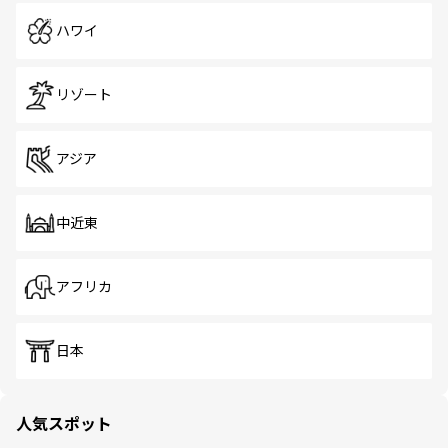
ハワイ
リゾート
アジア
中近東
アフリカ
日本
人気スポット