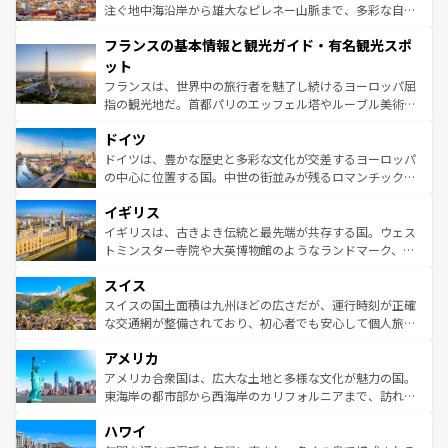
ピザやパスタなど、絶品のイタリア料理を堪能することも
注ぐ地中海沿岸から雄大なピレネー山脈まで、多彩な自然
できる。朝目覚めてから夜眠るまで、すべての瞬間を楽し
と文化が詰まったヨーロッパ屈指の旅行先だ。多様な地域
フランスの基本情報と観光ガイド・有名観光スポ
ませてくれるイタリアで、忘れられない旅をしてみよう！
文化が根付くこの国では、情熱的なフラメンコ、熱気あふ
なお、新着のイタリア情報は
コンテンツ一覧
を参照してほ
れる闘牛、そして美味しいタパスが生活の一部となってい
ット
しい。
る。首都マドリードの洗練された雰囲気や、バルセロナの
フランスは、世界中の旅行者を魅了し続けるヨーロッパ屈
アートに溢れた街角から、地方では古代ローマ遺跡や中世
指の観光地だ。首都パリのエッフェル塔やルーブル美術館
の城塞都市、穏やかなビーチリゾートまで多彩な表情を見
といった象徴的なスポットから、田舎町の古風な美しさま
せる。地方によって風土や気候が異なるスペインはその個
ドイツ
で、幅広い魅力が詰まっている。華麗な宮殿、歴史的な大
性で訪れる人を魅了する。 なお、新着のスペイン情報は
コ
聖堂、美しいビーチ、そして豊かな自然が、訪れる者を心
ドイツは、豊かな歴史と多彩な文化が交差するヨーロッパ
ンテンツ一覧
を参照してほしい。
から魅了する。また、フランスは美食の国としても知ら
の中心に位置する国。中世の街並みが残るロマンチック街
れ、フランス料理はユネスコ無形文化遺産にも登録されて
道から、未来を先取りするようなモダンな都市まで多様な
イギリス
いる。シャンパンの発祥地であるランス、プロヴァンスの
顔を持つこの国は、どこを歩いても飽きることがない。ベ
香り高いラベンダー畑など、多彩な楽しみ方が可能だ。さ
ルリンの文化的活気、バイエルン州のアルプスの絶景、そ
イギリスは、古きよき伝統と最先端が共存する国。ウェス
らに、パリ以外の地域にも魅力が溢れており、どの街角に
してライン川沿いのワイン畑といった風景は必見。ビール
トミンスター寺院や大英博物館のようなランドマーク、歴
も豊かな歴史と文化が息づいている。パリ以外の個性あふ
とソーセージを味わいながら地元の人と過ごす楽しい時間
史ある大学都市、美しい丘陵地帯や牧歌的な風景など、エ
れる地方に足を運ぶとそれぞれで全く異なる文化を体験で
スイス
は、お酒好きな人にはぜひ体験してほしい。 なお、新着の
リアごとに異なる魅力がある。また、優雅なアフタヌーン
きるだろう。 なお、新着のフランス情報は
コンテンツ一覧
ドイツ情報は
コンテンツ一覧
を参照してほしい。
ティー、ビール好きにはたまらない英国パブ、サッカー観
スイスの国土面積は九州ほどの広さだが、運行時刻が正確
を参照してほしい。
戦など、本場だからこそできる体験も豊富。イギリスを旅
な交通網が整備されており、初心者でも安心して個人旅行
して楽しみつくそう。 なお、新着のイギリス情報は
コンテ
を楽しめる。日本同様に時刻表どおりの旅が可能だ。中世
アメリカ
ンツ一覧
を参照してほしい。
の建物がそのまま残る町や、スイスならではのユニークな
博物館もあり、アルプス観光だけでなく町歩きも満喫する
アメリカ合衆国は、広大な土地と多様な文化が魅力の国。
ことができる。国民の所得が高いため物価も高いが、旅行
東海岸の都市部から西海岸のカリフォルニアまで、訪れる
者向けの交通パス提供のサービスもあり、うまく活用すれ
場所ごとに異なる風景と体験が待っている。ニューヨーク
ハワイ
ば市内交通費無料で観光を楽しむこともできる。 なお、新
のような巨大都市は、観光、ショッピング、エンターテイ