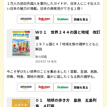
１万人の訪日外国人を案内したガイドが、日本人にこそ伝えた
い日本の魅力が満載。日本の再発見ができる１冊！
詳細を見る
Ｗ０１ 世界２４４の国と地域 改訂
版
１９７ヵ国と４７地域を旅の雑学とともに
解説
旅の図鑑
2024.07.18 発売
今こそ学びたい世界のことを集めました！首都、言語、民族、
宗教、特長、現地の挨拶、誰かに話したくなる旅の雑学も。
詳細を見る
０１ 地球の歩き方 島旅 五島列
島 ４訂版