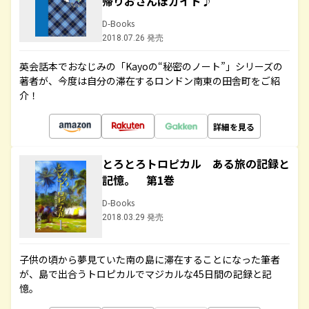
帰りおさんぽガイド♪
D-Books
2018.07.26 発売
英会話本でおなじみの「Kayoの“秘密のノート”」シリーズの
著者が、今度は自分の滞在するロンドン南東の田舎町をご紹
介！
詳細を見る
とろとろトロピカル ある旅の記録と
記憶。 第1巻
D-Books
2018.03.29 発売
子供の頃から夢見ていた南の島に滞在することになった筆者
が、島で出合うトロピカルでマジカルな45日間の記録と記
憶。