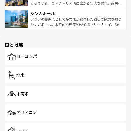
が旅行者を迎えてくれるので、きっと忘れられない旅にな
いビーチでリゾート気分を楽しむことができる。タイ料理
もっている。ヴィクトリア湾に広がる壮大な景色、近未来
るはずだ。 なお、新着のベトナム情報は
コンテンツ一覧
を
は世界的に有名で、屋台から高級レストランまで味覚を刺
的なアートスポット、そして歴史と現代が融合した町並
参照してほしい。
シンガポール
激する。気候は一年中温暖で、どの季節にも異なる楽しみ
み、どこを訪れても感動するはず。観光スポットが密集し
が待っている。親しみやすいタイの人々、仏教を中心とし
ており、効率よく見どころを回れるのも魅力。息をのむよ
アジアの交差点として多文化が融合した独自の魅力を放つ
た文化、そして多様な観光資源が、訪れる旅人を魅了し続
うな絶景から文化的な体験まで、香港を存分に楽しみ尽く
シンガポール。未来的な建築物が並ぶマリーナベイ、歴史
ける。 なお、新着のタイ情報は
コンテンツ一覧
を参照して
そう。 なお、新着の香港情報は
コンテンツ一覧
を参照して
と伝統を感じられるエスニックタウン、多数の緑豊かな公
ほしい。
ほしい。
園や自然保護区など、自然が調和した近代的な景観と文化
の多様性あふれるカラフルな町は、どこを歩いても新しい
国と地域
発見がある。さらに、治安のよさや充実した公共交通機関
も、旅行者にとっては魅力的なポイント。グルメも豊富
で、ホーカーズは地元の風情を楽しめる外せないスポット
ヨーロッパ
だ。訪れる人を飽きさせないシンガポールで、多様な魅力
を体感しよう。 なお、新着のシンガポール情報は
コンテン
ツ一覧
を参照してほしい。
北米
中南米
オセアニア