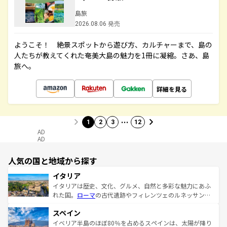
島旅
2026.08.06 発売
ようこそ！ 絶景スポットから遊び方、カルチャーまで、島の
人たちが教えてくれた奄美大島の魅力を1冊に凝縮。さあ、島
旅へ。
詳細を見る
…
1
2
3
12
AD
AD
人気の国と地域から探す
イタリア
イタリアは歴史、文化、グルメ、自然と多彩な魅力にあふ
れた国。
ローマ
の古代遺跡やフィレンツェのルネッサンス
美術、ヴェネツィアの運河など、歴史あるスポットはもち
スペイン
ろん、トスカーナの美しい田園風景やアマルフィ海岸の絶
景など、自然景観も見逃せない。観光の合間には、本場の
イベリア半島のほぼ80％を占めるスペインは、太陽が降り