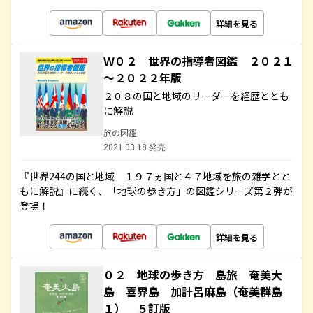
詳細を見る
Ｗ０２ 世界の指導者図鑑 ２０２１
～２０２２年版
２０８の国と地域のリーダーを経歴ととも
に解説
旅の図鑑
2021.03.18 発売
『世界244の国と地域 １９７ヵ国と４７地域を旅の雑学とと
もに解説』に続く、「地球の歩き方」の図鑑シリーズ第２弾が
登場！
詳細を見る
０２ 地球の歩き方 島旅 奄美大
島 喜界島 加計呂麻島（奄美群島
１） ５訂版