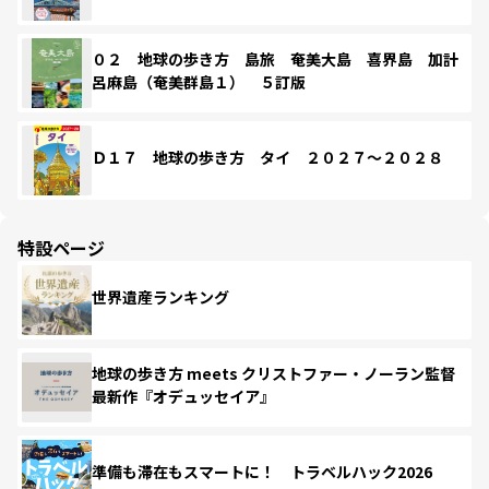
０２ 地球の歩き方 島旅 奄美大島 喜界島 加計
呂麻島（奄美群島１） ５訂版
Ｄ１７ 地球の歩き方 タイ ２０２７～２０２８
特設ページ
世界遺産ランキング
地球の歩き方 meets クリストファー・ノーラン監督
最新作『オデュッセイア』
準備も滞在もスマートに！ トラベルハック2026