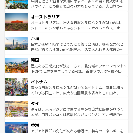
着のスイス情報は
コンテンツ一覧
を参照してほしい。
ンメントが詰まった刺激的なスポットだ。一方、アメリカ
年間を通じて温暖な気候に恵まれ、多くの島で構成される
西部には大自然が広がり、グランドキャニオンやイエロー
ハワイは、どの島も独自の魅力をもっている。大自然の神
ストーン国立公園といった絶景が堪能できる。さらに、南
秘を感じたいなら、火山が生み出した壮大な景観を誇るハ
オーストラリア
部のニューオーリンズでは、音楽と美食が融合した独特の
ワイ島は見逃せない。また、定番の観光地といえばオアフ
文化が魅力。旅行者はアメリカの各地域で異なる魅力を楽
島だが、静かな自然を求めるならマウイ島やカウアイ島が
オーストラリアは、壮大な自然と多様な文化が魅力の国。
しみながら、その多様性と豊かな歴史を感じることができ
おすすめ。エメラルドグリーンに輝く海をはじめ、豊かな
シドニーのシンボルであるシドニー・オペラハウス、オー
るだろう。車でのロードトリップや列車の旅も、アメリカ
文化や歴史が息づいている。「アロハスピリット」と呼ば
ストラリア東海岸北部に広がる大サンゴ礁地帯グレートバ
ならではの贅沢な旅のスタイルだ。 なお、新着のアメリカ
台湾
れるおもてなしの心で訪れる人々を迎えてくれるハワイの
リアリーフや大陸中央部にそびえるウルル（エアーズロッ
情報は
コンテンツ一覧
を参照してほしい。
人々、おいしいローカルフードやハワイアンミュージッ
ク）、タスマニアの美しい原生林やケアンズの熱帯雨林な
日本から約４時間ほどでたどり着く台湾は、多彩な文化と
ク、伝統的なフラダンスなど、すべてがハワイの魅力を彩
ど、見どころがたくさん。また、カフェやワイン、オージ
自然が織りなす魅力的な観光地。活気あふれる大都市の台
っている。訪れるたびに新しい発見と感動が待っているハ
ービーフなどの食文化も豊かで、美味しいものであふれて
北やノスタルジックな町並みが人気な九份（ジォウフェ
ワイを、存分に味わってほしい。 なお、新着のハワイ情報
韓国
いる。アクティビティも充実しており、サーフィンやダイ
ン）、静ひつな山岳地帯である台湾東部など、都市の喧騒
は
コンテンツ一覧
を参照してほしい。
ビング、ハイキングなど、アウトドア好きにはたまらな
と山間の静けさが共存しており、訪れる人に新しい発見と
歴史ある王朝文化が残る一方で、最先端のファッションやK
い。オーストラリアの多彩な魅力を存分に味わいつくそ
驚きをもたらしてくれる。また、奥深い台湾の食文化も魅
-POPで世界を席巻している韓国。首都ソウルの宮殿や伝統
う。 なお、新着のオーストラリア情報は
コンテンツ一覧
を
力で、夜市などの屋台グルメから高級料理、ヘルシーで美
家屋が並ぶエリアでは韓国の歴史と文化に浸ることがで
参照してほしい。
ベトナム
容にもいいと評判のスイーツなど、バラエティ豊かな料理
き、地方に足を延ばせば四季折々の自然美を楽しむことが
が味わえる。 なお、新着の台湾情報は
コンテンツ一覧
を参
できる。そして、キムチや焼肉、絶品のストリートフード
豊かな自然と多様な文化が魅力的なベトナム。南北に細長
照してほしい。
まで、さまざまな韓国料理が待っている。夜には、韓国な
く伸びる国土には、広大な田園風景や青々とした山々、世
らではのナイトライフも堪能できる。あたたかいホスピタ
界遺産に登録された壮大な自然景観が点在し、都市部では
タイ
リティに包まれながら、韓国の多彩な魅力を心ゆくまで味
急速な発展と共に伝統が息づく。ハノイの古い町並みやホ
わってみてほしい。 なお、新着の韓国情報は
コンテンツ一
ーチミン市のフランス統治時代の建物も、独特の雰囲気を
タイは、東南アジアに位置する豊かな自然と歴史が息づく
覧
を参照してほしい。
醸し出している。また、バラエティの豊かさとおいしさで
国だ。首都バンコクは高層ビルが立ち並ぶ一方、伝統的な
世界中の食通を魅了してやまないベトナム料理も魅力のひ
寺院や市場がいたるところに点在し、古きよき文化と現代
香港
とつ。フォーやバインミー、ベトナムコーヒーなどは、ぜ
の活気が交差している。北部ではチェンマイなどの山岳地
ひ現地で味わいたい。どの地域を訪れてもあたたかい人々
帯で自然と触れ合い、南部ではプーケットやクラビの美し
アジアと西洋の文化が交わる香港は、特有のエネルギーを