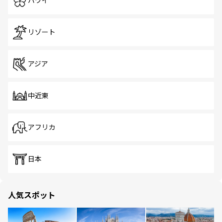
ハワイ
リゾート
アジア
中近東
アフリカ
日本
人気スポット