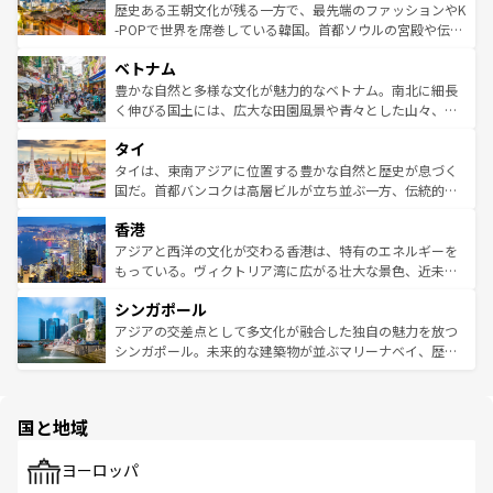
は
コンテンツ一覧
を参照してほしい。
ビング、ハイキングなど、アウトドア好きにはたまらな
と山間の静けさが共存しており、訪れる人に新しい発見と
歴史ある王朝文化が残る一方で、最先端のファッションやK
い。オーストラリアの多彩な魅力を存分に味わいつくそ
驚きをもたらしてくれる。また、奥深い台湾の食文化も魅
-POPで世界を席巻している韓国。首都ソウルの宮殿や伝統
う。 なお、新着のオーストラリア情報は
コンテンツ一覧
を
力で、夜市などの屋台グルメから高級料理、ヘルシーで美
家屋が並ぶエリアでは韓国の歴史と文化に浸ることがで
参照してほしい。
ベトナム
容にもいいと評判のスイーツなど、バラエティ豊かな料理
き、地方に足を延ばせば四季折々の自然美を楽しむことが
が味わえる。 なお、新着の台湾情報は
コンテンツ一覧
を参
できる。そして、キムチや焼肉、絶品のストリートフード
豊かな自然と多様な文化が魅力的なベトナム。南北に細長
照してほしい。
まで、さまざまな韓国料理が待っている。夜には、韓国な
く伸びる国土には、広大な田園風景や青々とした山々、世
らではのナイトライフも堪能できる。あたたかいホスピタ
界遺産に登録された壮大な自然景観が点在し、都市部では
タイ
リティに包まれながら、韓国の多彩な魅力を心ゆくまで味
急速な発展と共に伝統が息づく。ハノイの古い町並みやホ
わってみてほしい。 なお、新着の韓国情報は
コンテンツ一
ーチミン市のフランス統治時代の建物も、独特の雰囲気を
タイは、東南アジアに位置する豊かな自然と歴史が息づく
覧
を参照してほしい。
醸し出している。また、バラエティの豊かさとおいしさで
国だ。首都バンコクは高層ビルが立ち並ぶ一方、伝統的な
世界中の食通を魅了してやまないベトナム料理も魅力のひ
寺院や市場がいたるところに点在し、古きよき文化と現代
香港
とつ。フォーやバインミー、ベトナムコーヒーなどは、ぜ
の活気が交差している。北部ではチェンマイなどの山岳地
ひ現地で味わいたい。どの地域を訪れてもあたたかい人々
帯で自然と触れ合い、南部ではプーケットやクラビの美し
アジアと西洋の文化が交わる香港は、特有のエネルギーを
が旅行者を迎えてくれるので、きっと忘れられない旅にな
いビーチでリゾート気分を楽しむことができる。タイ料理
もっている。ヴィクトリア湾に広がる壮大な景色、近未来
るはずだ。 なお、新着のベトナム情報は
コンテンツ一覧
を
は世界的に有名で、屋台から高級レストランまで味覚を刺
的なアートスポット、そして歴史と現代が融合した町並
参照してほしい。
シンガポール
激する。気候は一年中温暖で、どの季節にも異なる楽しみ
み、どこを訪れても感動するはず。観光スポットが密集し
が待っている。親しみやすいタイの人々、仏教を中心とし
ており、効率よく見どころを回れるのも魅力。息をのむよ
アジアの交差点として多文化が融合した独自の魅力を放つ
た文化、そして多様な観光資源が、訪れる旅人を魅了し続
うな絶景から文化的な体験まで、香港を存分に楽しみ尽く
シンガポール。未来的な建築物が並ぶマリーナベイ、歴史
ける。 なお、新着のタイ情報は
コンテンツ一覧
を参照して
そう。 なお、新着の香港情報は
コンテンツ一覧
を参照して
と伝統を感じられるエスニックタウン、多数の緑豊かな公
ほしい。
ほしい。
園や自然保護区など、自然が調和した近代的な景観と文化
の多様性あふれるカラフルな町は、どこを歩いても新しい
国と地域
発見がある。さらに、治安のよさや充実した公共交通機関
も、旅行者にとっては魅力的なポイント。グルメも豊富
で、ホーカーズは地元の風情を楽しめる外せないスポット
ヨーロッパ
だ。訪れる人を飽きさせないシンガポールで、多様な魅力