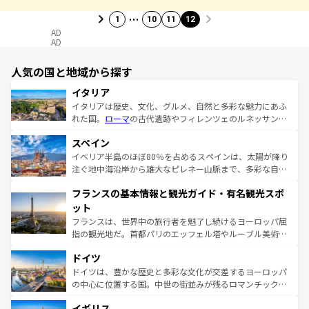
…
1
10
11
12
AD
AD
人気の国と地域から探す
イタリア
イタリアは歴史、文化、グルメ、自然と多彩な魅力にあふ
れた国。
ローマ
の古代遺跡やフィレンツェのルネッサンス
美術、ヴェネツィアの運河など、歴史あるスポットはもち
スペイン
ろん、トスカーナの美しい田園風景やアマルフィ海岸の絶
景など、自然景観も見逃せない。観光の合間には、本場の
イベリア半島のほぼ80％を占めるスペインは、太陽が降り
ピザやパスタなど、絶品のイタリア料理を堪能することも
注ぐ地中海沿岸から雄大なピレネー山脈まで、多彩な自然
できる。朝目覚めてから夜眠るまで、すべての瞬間を楽し
と文化が詰まったヨーロッパ屈指の旅行先だ。多様な地域
フランスの基本情報と観光ガイド・有名観光スポ
ませてくれるイタリアで、忘れられない旅をしてみよう！
文化が根付くこの国では、情熱的なフラメンコ、熱気あふ
なお、新着のイタリア情報は
コンテンツ一覧
を参照してほ
れる闘牛、そして美味しいタパスが生活の一部となってい
ット
しい。
る。首都マドリードの洗練された雰囲気や、バルセロナの
フランスは、世界中の旅行者を魅了し続けるヨーロッパ屈
アートに溢れた街角から、地方では古代ローマ遺跡や中世
指の観光地だ。首都パリのエッフェル塔やルーブル美術館
の城塞都市、穏やかなビーチリゾートまで多彩な表情を見
といった象徴的なスポットから、田舎町の古風な美しさま
せる。地方によって風土や気候が異なるスペインはその個
ドイツ
で、幅広い魅力が詰まっている。華麗な宮殿、歴史的な大
性で訪れる人を魅了する。 なお、新着のスペイン情報は
コ
聖堂、美しいビーチ、そして豊かな自然が、訪れる者を心
ドイツは、豊かな歴史と多彩な文化が交差するヨーロッパ
ンテンツ一覧
を参照してほしい。
から魅了する。また、フランスは美食の国としても知ら
の中心に位置する国。中世の街並みが残るロマンチック街
れ、フランス料理はユネスコ無形文化遺産にも登録されて
道から、未来を先取りするようなモダンな都市まで多様な
イギリス
いる。シャンパンの発祥地であるランス、プロヴァンスの
顔を持つこの国は、どこを歩いても飽きることがない。ベ