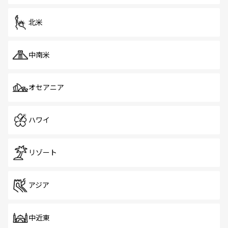
を体感しよう。 なお、新着のシンガポール情報は
コンテン
ツ一覧
を参照してほしい。
北米
中南米
オセアニア
ハワイ
リゾート
アジア
中近東