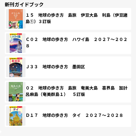
新刊ガイドブック
１５ 地球の歩き方 島旅 伊豆大島 利島（伊豆諸
島①）３訂版
Ｃ０２ 地球の歩き方 ハワイ島 ２０２７～２０２
８
Ｊ３３ 地球の歩き方 墨田区
０２ 地球の歩き方 島旅 奄美大島 喜界島 加計
呂麻島（奄美群島１） ５訂版
Ｄ１７ 地球の歩き方 タイ ２０２７～２０２８