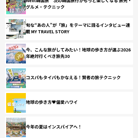
Next韓国旅 次の韓国旅行がもっと楽しくなる 旅先・
グルメ・テクニック
旬な“あの人”が「旅」をテーマに語るインタビュー連
載 MY TRAVEL STORY
今、こんな旅がしてみたい！地球の歩き方が選ぶ2026
年絶対行くべき旅先30
コスパもタイパもかなえる！賢者の旅テクニック
地球の歩き方♥偏愛ハワイ
今年の夏はインスパイアへ！