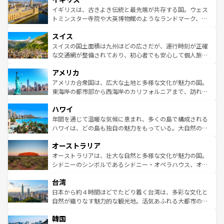
香り高いラベンダー畑など、多彩な楽しみ方が可能だ。さ
ルリンの文化的活気、バイエルン州のアルプスの絶景、そ
イギリスは、古きよき伝統と最先端が共存する国。ウェス
らに、パリ以外の地域にも魅力が溢れており、どの街角に
してライン川沿いのワイン畑といった風景は必見。ビール
トミンスター寺院や大英博物館のようなランドマーク、歴
も豊かな歴史と文化が息づいている。パリ以外の個性あふ
とソーセージを味わいながら地元の人と過ごす楽しい時間
史ある大学都市、美しい丘陵地帯や牧歌的な風景など、エ
れる地方に足を運ぶとそれぞれで全く異なる文化を体験で
スイス
は、お酒好きな人にはぜひ体験してほしい。 なお、新着の
リアごとに異なる魅力がある。また、優雅なアフタヌーン
きるだろう。 なお、新着のフランス情報は
コンテンツ一覧
ドイツ情報は
コンテンツ一覧
を参照してほしい。
ティー、ビール好きにはたまらない英国パブ、サッカー観
スイスの国土面積は九州ほどの広さだが、運行時刻が正確
を参照してほしい。
戦など、本場だからこそできる体験も豊富。イギリスを旅
な交通網が整備されており、初心者でも安心して個人旅行
して楽しみつくそう。 なお、新着のイギリス情報は
コンテ
を楽しめる。日本同様に時刻表どおりの旅が可能だ。中世
アメリカ
ンツ一覧
を参照してほしい。
の建物がそのまま残る町や、スイスならではのユニークな
博物館もあり、アルプス観光だけでなく町歩きも満喫する
アメリカ合衆国は、広大な土地と多様な文化が魅力の国。
ことができる。国民の所得が高いため物価も高いが、旅行
東海岸の都市部から西海岸のカリフォルニアまで、訪れる
者向けの交通パス提供のサービスもあり、うまく活用すれ
場所ごとに異なる風景と体験が待っている。ニューヨーク
ハワイ
ば市内交通費無料で観光を楽しむこともできる。 なお、新
のような巨大都市は、観光、ショッピング、エンターテイ
着のスイス情報は
コンテンツ一覧
を参照してほしい。
ンメントが詰まった刺激的なスポットだ。一方、アメリカ
年間を通じて温暖な気候に恵まれ、多くの島で構成される
西部には大自然が広がり、グランドキャニオンやイエロー
ハワイは、どの島も独自の魅力をもっている。大自然の神
ストーン国立公園といった絶景が堪能できる。さらに、南
秘を感じたいなら、火山が生み出した壮大な景観を誇るハ
オーストラリア
部のニューオーリンズでは、音楽と美食が融合した独特の
ワイ島は見逃せない。また、定番の観光地といえばオアフ
文化が魅力。旅行者はアメリカの各地域で異なる魅力を楽
島だが、静かな自然を求めるならマウイ島やカウアイ島が
オーストラリアは、壮大な自然と多様な文化が魅力の国。
しみながら、その多様性と豊かな歴史を感じることができ
おすすめ。エメラルドグリーンに輝く海をはじめ、豊かな
シドニーのシンボルであるシドニー・オペラハウス、オー
るだろう。車でのロードトリップや列車の旅も、アメリカ
文化や歴史が息づいている。「アロハスピリット」と呼ば
ストラリア東海岸北部に広がる大サンゴ礁地帯グレートバ
ならではの贅沢な旅のスタイルだ。 なお、新着のアメリカ
台湾
れるおもてなしの心で訪れる人々を迎えてくれるハワイの
リアリーフや大陸中央部にそびえるウルル（エアーズロッ
情報は
コンテンツ一覧
を参照してほしい。
人々、おいしいローカルフードやハワイアンミュージッ
ク）、タスマニアの美しい原生林やケアンズの熱帯雨林な
日本から約４時間ほどでたどり着く台湾は、多彩な文化と
ク、伝統的なフラダンスなど、すべてがハワイの魅力を彩
ど、見どころがたくさん。また、カフェやワイン、オージ
自然が織りなす魅力的な観光地。活気あふれる大都市の台
っている。訪れるたびに新しい発見と感動が待っているハ
ービーフなどの食文化も豊かで、美味しいものであふれて
北やノスタルジックな町並みが人気な九份（ジォウフェ
ワイを、存分に味わってほしい。 なお、新着のハワイ情報
韓国
いる。アクティビティも充実しており、サーフィンやダイ
ン）、静ひつな山岳地帯である台湾東部など、都市の喧騒