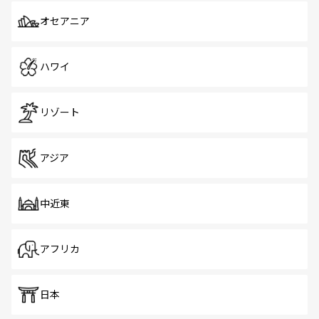
オセアニア
ハワイ
リゾート
アジア
中近東
アフリカ
日本