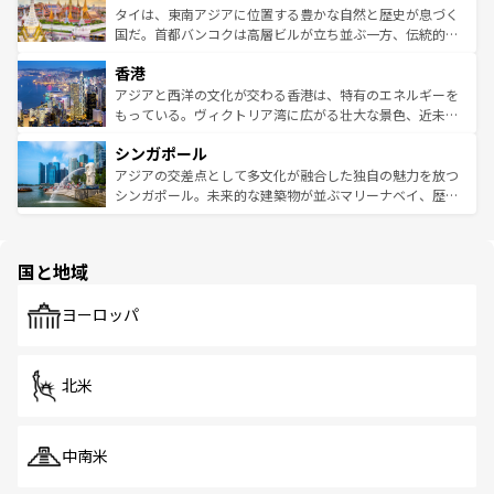
わってみてほしい。 なお、新着の韓国情報は
コンテンツ一
ーチミン市のフランス統治時代の建物も、独特の雰囲気を
タイは、東南アジアに位置する豊かな自然と歴史が息づく
覧
を参照してほしい。
醸し出している。また、バラエティの豊かさとおいしさで
国だ。首都バンコクは高層ビルが立ち並ぶ一方、伝統的な
世界中の食通を魅了してやまないベトナム料理も魅力のひ
寺院や市場がいたるところに点在し、古きよき文化と現代
香港
とつ。フォーやバインミー、ベトナムコーヒーなどは、ぜ
の活気が交差している。北部ではチェンマイなどの山岳地
ひ現地で味わいたい。どの地域を訪れてもあたたかい人々
帯で自然と触れ合い、南部ではプーケットやクラビの美し
アジアと西洋の文化が交わる香港は、特有のエネルギーを
が旅行者を迎えてくれるので、きっと忘れられない旅にな
いビーチでリゾート気分を楽しむことができる。タイ料理
もっている。ヴィクトリア湾に広がる壮大な景色、近未来
るはずだ。 なお、新着のベトナム情報は
コンテンツ一覧
を
は世界的に有名で、屋台から高級レストランまで味覚を刺
的なアートスポット、そして歴史と現代が融合した町並
参照してほしい。
シンガポール
激する。気候は一年中温暖で、どの季節にも異なる楽しみ
み、どこを訪れても感動するはず。観光スポットが密集し
が待っている。親しみやすいタイの人々、仏教を中心とし
ており、効率よく見どころを回れるのも魅力。息をのむよ
アジアの交差点として多文化が融合した独自の魅力を放つ
た文化、そして多様な観光資源が、訪れる旅人を魅了し続
うな絶景から文化的な体験まで、香港を存分に楽しみ尽く
シンガポール。未来的な建築物が並ぶマリーナベイ、歴史
ける。 なお、新着のタイ情報は
コンテンツ一覧
を参照して
そう。 なお、新着の香港情報は
コンテンツ一覧
を参照して
と伝統を感じられるエスニックタウン、多数の緑豊かな公
ほしい。
ほしい。
園や自然保護区など、自然が調和した近代的な景観と文化
の多様性あふれるカラフルな町は、どこを歩いても新しい
国と地域
発見がある。さらに、治安のよさや充実した公共交通機関
も、旅行者にとっては魅力的なポイント。グルメも豊富
で、ホーカーズは地元の風情を楽しめる外せないスポット
ヨーロッパ
だ。訪れる人を飽きさせないシンガポールで、多様な魅力
を体感しよう。 なお、新着のシンガポール情報は
コンテン
ツ一覧
を参照してほしい。
北米
中南米