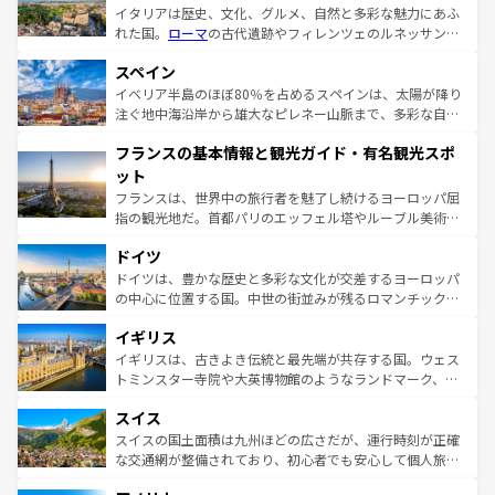
イタリアは歴史、文化、グルメ、自然と多彩な魅力にあふ
れた国。
ローマ
の古代遺跡やフィレンツェのルネッサンス
美術、ヴェネツィアの運河など、歴史あるスポットはもち
スペイン
ろん、トスカーナの美しい田園風景やアマルフィ海岸の絶
景など、自然景観も見逃せない。観光の合間には、本場の
イベリア半島のほぼ80％を占めるスペインは、太陽が降り
ピザやパスタなど、絶品のイタリア料理を堪能することも
注ぐ地中海沿岸から雄大なピレネー山脈まで、多彩な自然
できる。朝目覚めてから夜眠るまで、すべての瞬間を楽し
と文化が詰まったヨーロッパ屈指の旅行先だ。多様な地域
フランスの基本情報と観光ガイド・有名観光スポ
ませてくれるイタリアで、忘れられない旅をしてみよう！
文化が根付くこの国では、情熱的なフラメンコ、熱気あふ
なお、新着のイタリア情報は
コンテンツ一覧
を参照してほ
れる闘牛、そして美味しいタパスが生活の一部となってい
ット
しい。
る。首都マドリードの洗練された雰囲気や、バルセロナの
フランスは、世界中の旅行者を魅了し続けるヨーロッパ屈
アートに溢れた街角から、地方では古代ローマ遺跡や中世
指の観光地だ。首都パリのエッフェル塔やルーブル美術館
の城塞都市、穏やかなビーチリゾートまで多彩な表情を見
といった象徴的なスポットから、田舎町の古風な美しさま
せる。地方によって風土や気候が異なるスペインはその個
ドイツ
で、幅広い魅力が詰まっている。華麗な宮殿、歴史的な大
性で訪れる人を魅了する。 なお、新着のスペイン情報は
コ
聖堂、美しいビーチ、そして豊かな自然が、訪れる者を心
ドイツは、豊かな歴史と多彩な文化が交差するヨーロッパ
ンテンツ一覧
を参照してほしい。
から魅了する。また、フランスは美食の国としても知ら
の中心に位置する国。中世の街並みが残るロマンチック街
れ、フランス料理はユネスコ無形文化遺産にも登録されて
道から、未来を先取りするようなモダンな都市まで多様な
イギリス
いる。シャンパンの発祥地であるランス、プロヴァンスの
顔を持つこの国は、どこを歩いても飽きることがない。ベ
香り高いラベンダー畑など、多彩な楽しみ方が可能だ。さ
ルリンの文化的活気、バイエルン州のアルプスの絶景、そ
イギリスは、古きよき伝統と最先端が共存する国。ウェス
らに、パリ以外の地域にも魅力が溢れており、どの街角に
してライン川沿いのワイン畑といった風景は必見。ビール
トミンスター寺院や大英博物館のようなランドマーク、歴
も豊かな歴史と文化が息づいている。パリ以外の個性あふ
とソーセージを味わいながら地元の人と過ごす楽しい時間
史ある大学都市、美しい丘陵地帯や牧歌的な風景など、エ
れる地方に足を運ぶとそれぞれで全く異なる文化を体験で
スイス
は、お酒好きな人にはぜひ体験してほしい。 なお、新着の
リアごとに異なる魅力がある。また、優雅なアフタヌーン
きるだろう。 なお、新着のフランス情報は
コンテンツ一覧
ドイツ情報は
コンテンツ一覧
を参照してほしい。
ティー、ビール好きにはたまらない英国パブ、サッカー観
スイスの国土面積は九州ほどの広さだが、運行時刻が正確
を参照してほしい。
戦など、本場だからこそできる体験も豊富。イギリスを旅
な交通網が整備されており、初心者でも安心して個人旅行
して楽しみつくそう。 なお、新着のイギリス情報は
コンテ
を楽しめる。日本同様に時刻表どおりの旅が可能だ。中世