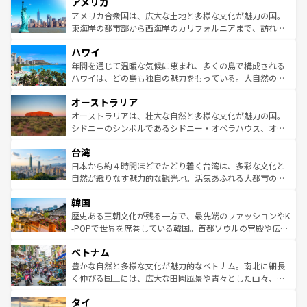
アメリカ
ンツ一覧
を参照してほしい。
の建物がそのまま残る町や、スイスならではのユニークな
博物館もあり、アルプス観光だけでなく町歩きも満喫する
アメリカ合衆国は、広大な土地と多様な文化が魅力の国。
ことができる。国民の所得が高いため物価も高いが、旅行
東海岸の都市部から西海岸のカリフォルニアまで、訪れる
者向けの交通パス提供のサービスもあり、うまく活用すれ
場所ごとに異なる風景と体験が待っている。ニューヨーク
ハワイ
ば市内交通費無料で観光を楽しむこともできる。 なお、新
のような巨大都市は、観光、ショッピング、エンターテイ
着のスイス情報は
コンテンツ一覧
を参照してほしい。
ンメントが詰まった刺激的なスポットだ。一方、アメリカ
年間を通じて温暖な気候に恵まれ、多くの島で構成される
西部には大自然が広がり、グランドキャニオンやイエロー
ハワイは、どの島も独自の魅力をもっている。大自然の神
ストーン国立公園といった絶景が堪能できる。さらに、南
秘を感じたいなら、火山が生み出した壮大な景観を誇るハ
オーストラリア
部のニューオーリンズでは、音楽と美食が融合した独特の
ワイ島は見逃せない。また、定番の観光地といえばオアフ
文化が魅力。旅行者はアメリカの各地域で異なる魅力を楽
島だが、静かな自然を求めるならマウイ島やカウアイ島が
オーストラリアは、壮大な自然と多様な文化が魅力の国。
しみながら、その多様性と豊かな歴史を感じることができ
おすすめ。エメラルドグリーンに輝く海をはじめ、豊かな
シドニーのシンボルであるシドニー・オペラハウス、オー
るだろう。車でのロードトリップや列車の旅も、アメリカ
文化や歴史が息づいている。「アロハスピリット」と呼ば
ストラリア東海岸北部に広がる大サンゴ礁地帯グレートバ
ならではの贅沢な旅のスタイルだ。 なお、新着のアメリカ
台湾
れるおもてなしの心で訪れる人々を迎えてくれるハワイの
リアリーフや大陸中央部にそびえるウルル（エアーズロッ
情報は
コンテンツ一覧
を参照してほしい。
人々、おいしいローカルフードやハワイアンミュージッ
ク）、タスマニアの美しい原生林やケアンズの熱帯雨林な
日本から約４時間ほどでたどり着く台湾は、多彩な文化と
ク、伝統的なフラダンスなど、すべてがハワイの魅力を彩
ど、見どころがたくさん。また、カフェやワイン、オージ
自然が織りなす魅力的な観光地。活気あふれる大都市の台
っている。訪れるたびに新しい発見と感動が待っているハ
ービーフなどの食文化も豊かで、美味しいものであふれて
北やノスタルジックな町並みが人気な九份（ジォウフェ
ワイを、存分に味わってほしい。 なお、新着のハワイ情報
韓国
いる。アクティビティも充実しており、サーフィンやダイ
ン）、静ひつな山岳地帯である台湾東部など、都市の喧騒
は
コンテンツ一覧
を参照してほしい。
ビング、ハイキングなど、アウトドア好きにはたまらな
と山間の静けさが共存しており、訪れる人に新しい発見と
歴史ある王朝文化が残る一方で、最先端のファッションやK
い。オーストラリアの多彩な魅力を存分に味わいつくそ
驚きをもたらしてくれる。また、奥深い台湾の食文化も魅
-POPで世界を席巻している韓国。首都ソウルの宮殿や伝統
う。 なお、新着のオーストラリア情報は
コンテンツ一覧
を
力で、夜市などの屋台グルメから高級料理、ヘルシーで美
家屋が並ぶエリアでは韓国の歴史と文化に浸ることがで
参照してほしい。
ベトナム
容にもいいと評判のスイーツなど、バラエティ豊かな料理
き、地方に足を延ばせば四季折々の自然美を楽しむことが
が味わえる。 なお、新着の台湾情報は
コンテンツ一覧
を参
できる。そして、キムチや焼肉、絶品のストリートフード
豊かな自然と多様な文化が魅力的なベトナム。南北に細長
照してほしい。
まで、さまざまな韓国料理が待っている。夜には、韓国な
く伸びる国土には、広大な田園風景や青々とした山々、世
らではのナイトライフも堪能できる。あたたかいホスピタ
界遺産に登録された壮大な自然景観が点在し、都市部では
タイ
リティに包まれながら、韓国の多彩な魅力を心ゆくまで味
急速な発展と共に伝統が息づく。ハノイの古い町並みやホ