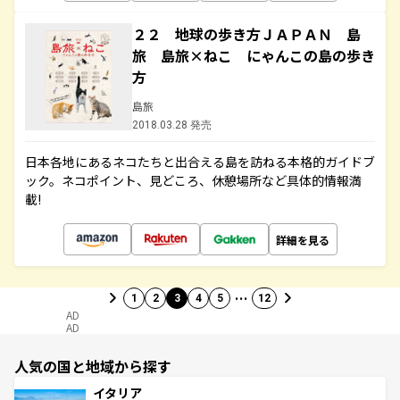
２２ 地球の歩き方ＪＡＰＡＮ 島
旅 島旅×ねこ にゃんこの島の歩き
方
島旅
2018.03.28 発売
日本各地にあるネコたちと出合える島を訪ねる本格的ガイドブ
ック。ネコポイント、見どころ、休憩場所など具体的情報満
載!
詳細を見る
…
1
2
3
4
5
12
AD
AD
人気の国と地域から探す
イタリア