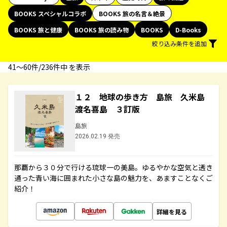
BOOKS スペシャルコラボ
BOOKS 旅の名言＆絶景
BOOKS 旅と健康
BOOKS 旅の読み物
BOOKS
D-Books
絞り込み条件を追加
41〜60件/236件中 を表示
１２ 地球の歩き方 島旅 久米島
渡名喜島 ３訂版
島旅
2026.02.19 発売
那覇から３０分で行ける琉球一の美島。ゆるやかな空気と透き
通った青い海に囲まれた小さな島の魅力を、あますことなくご
紹介！
詳細を見る