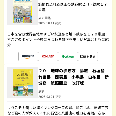
旅情あふれる珠玉の鉄道駅と地下鉄駅１７
０選
旅の図鑑
2022.10.11 発売
日本を含む世界各地のすごい鉄道駅と地下鉄駅を１７０厳選！
すごさのポイントや旅にまつわる雑学を美しい写真とともに紹
介
詳細を見る
２０ 地球の歩き方 島旅 石垣島
竹富島 西表島 小浜島 由布島 新
城島 波照間島 改訂版
島旅
2025.03.21 発売
ようこそ！美しい海とマングローブの緑、島ごはん、伝統工芸
など島の人が教えてくれた石垣と八重山の魅力を凝縮。さあ、