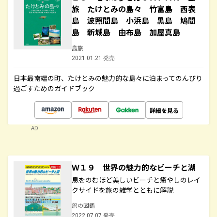
旅 たけとみの島々 竹富島 西表
島 波照間島 小浜島 黒島 鳩間
島 新城島 由布島 加屋真島
島旅
2021.01.21 発売
日本最南端の町、たけとみの魅力的な島々に泊まってのんびり
過ごすためのガイドブック
詳細を見る
AD
Ｗ１９ 世界の魅力的なビーチと湖
息をのむほど美しいビーチと癒やしのレイ
クサイドを旅の雑学とともに解説
旅の図鑑
2022.07.07 発売