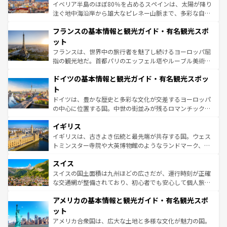
ピザやパスタなど、絶品のイタリア料理を堪能することも
イベリア半島のほぼ80％を占めるスペインは、太陽が降り
できる。朝目覚めてから夜眠るまで、すべての瞬間を楽し
注ぐ地中海沿岸から雄大なピレネー山脈まで、多彩な自然
ませてくれるイタリアで、忘れられない旅をしてみよう！
と文化が詰まったヨーロッパ屈指の旅行先だ。多様な地域
なお、新着のイタリア情報は
コンテンツ一覧
を参照してほ
フランスの基本情報と観光ガイド・有名観光スポ
文化が根付くこの国では、情熱的なフラメンコ、熱気あふ
しい。
れる闘牛、そして美味しいタパスが生活の一部となってい
ット
る。首都マドリードの洗練された雰囲気や、バルセロナの
フランスは、世界中の旅行者を魅了し続けるヨーロッパ屈
アートに溢れた街角から、地方では古代ローマ遺跡や中世
指の観光地だ。首都パリのエッフェル塔やルーブル美術館
の城塞都市、穏やかなビーチリゾートまで多彩な表情を見
といった象徴的なスポットから、田舎町の古風な美しさま
せる。地方によって風土や気候が異なるスペインはその個
ドイツの基本情報と観光ガイド・有名観光スポッ
で、幅広い魅力が詰まっている。華麗な宮殿、歴史的な大
性で訪れる人を魅了する。 なお、新着のスペイン情報は
コ
聖堂、美しいビーチ、そして豊かな自然が、訪れる者を心
ト
ンテンツ一覧
を参照してほしい。
から魅了する。また、フランスは美食の国としても知ら
ドイツは、豊かな歴史と多彩な文化が交差するヨーロッパ
れ、フランス料理はユネスコ無形文化遺産にも登録されて
の中心に位置する国。中世の街並みが残るロマンチック街
いる。シャンパンの発祥地であるランス、プロヴァンスの
道から、未来を先取りするようなモダンな都市まで多様な
香り高いラベンダー畑など、多彩な楽しみ方が可能だ。さ
イギリス
顔を持つこの国は、どこを歩いても飽きることがない。ベ
らに、パリ以外の地域にも魅力が溢れており、どの街角に
ルリンの文化的活気、バイエルン州のアルプスの絶景、そ
イギリスは、古きよき伝統と最先端が共存する国。ウェス
も豊かな歴史と文化が息づいている。パリ以外の個性あふ
してライン川沿いのワイン畑といった風景は必見。ビール
トミンスター寺院や大英博物館のようなランドマーク、歴
れる地方に足を運ぶとそれぞれで全く異なる文化を体験で
とソーセージを味わいながら地元の人と過ごす楽しい時間
史ある大学都市、美しい丘陵地帯や牧歌的な風景など、エ
きるだろう。 なお、新着のフランス情報は
コンテンツ一覧
スイス
は、お酒好きな人にはぜひ体験してほしい。 なお、新着の
リアごとに異なる魅力がある。また、優雅なアフタヌーン
を参照してほしい。
ドイツ情報は
コンテンツ一覧
を参照してほしい。
ティー、ビール好きにはたまらない英国パブ、サッカー観
スイスの国土面積は九州ほどの広さだが、運行時刻が正確
戦など、本場だからこそできる体験も豊富。イギリスを旅
な交通網が整備されており、初心者でも安心して個人旅行
して楽しみつくそう。 なお、新着のイギリス情報は
コンテ
を楽しめる。日本同様に時刻表どおりの旅が可能だ。中世
アメリカの基本情報と観光ガイド・有名観光スポ
ンツ一覧
を参照してほしい。
の建物がそのまま残る町や、スイスならではのユニークな
博物館もあり、アルプス観光だけでなく町歩きも満喫する
ット
ことができる。国民の所得が高いため物価も高いが、旅行
アメリカ合衆国は、広大な土地と多様な文化が魅力の国。