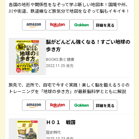
各国の地形や関係性をなぞって学ぶ新しい地図本！国境や州、
川や街道、鉄道線など旅気分で地図をなぞって脳もイキイキ！
詳細を見る
脳がどんどん強くなる！すごい地球の
歩き方
BOOKS 旅と健康
2022.11.25 発売
旅先で、近所で、自宅で今すぐ実践！楽しく脳を鍛える５０の
トレーニングを「地球の歩き方」が最新脳科学とともに解説
詳細を見る
Ｈ０１ 戦国
歴史時代
2025.10.23 発売