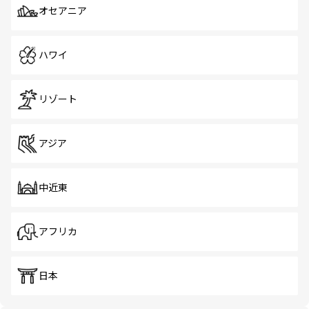
オセアニア
ハワイ
リゾート
アジア
中近東
アフリカ
日本