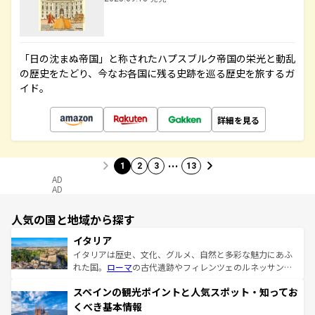
「日の沈まぬ帝国」と称されたハプスブルク帝国の栄光と動乱
の歴史をたどり、今なお各国に残る史跡を巡る歴史を旅するガ
イド。
詳細を見る
…
1
2
3
13
AD
AD
人気の国と地域から探す
イタリア
イタリアは歴史、文化、グルメ、自然と多彩な魅力にあふ
れた国。
ローマ
の古代遺跡やフィレンツェのルネッサンス
美術、ヴェネツィアの運河など、歴史あるスポットはもち
スペインの観光ポイントと人気スポット・知ってお
ろん、トスカーナの美しい田園風景やアマルフィ海岸の絶
景など、自然景観も見逃せない。観光の合間には、本場の
くべき基本情報