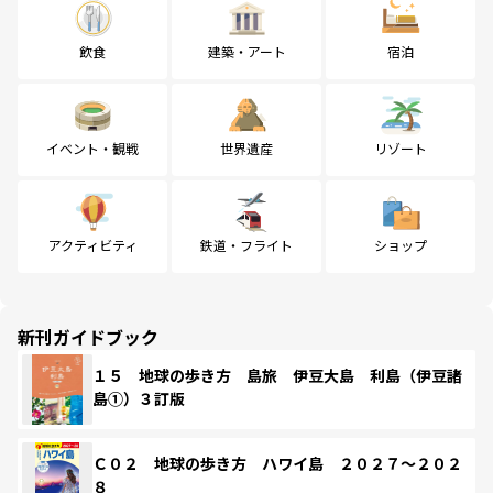
飲食
建築・アート
宿泊
イベント・観戦
世界遺産
リゾート
アクティビティ
鉄道・フライト
ショップ
新刊ガイドブック
１５ 地球の歩き方 島旅 伊豆大島 利島（伊豆諸
島①）３訂版
Ｃ０２ 地球の歩き方 ハワイ島 ２０２７～２０２
８