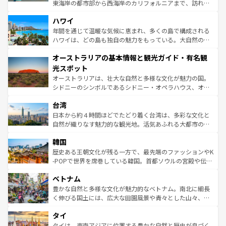
者向けの交通パス提供のサービスもあり、うまく活用すれ
東海岸の都市部から西海岸のカリフォルニアまで、訪れる
ば市内交通費無料で観光を楽しむこともできる。 なお、新
場所ごとに異なる風景と体験が待っている。ニューヨーク
着のスイス情報は
コンテンツ一覧
を参照してほしい。
ハワイ
のような巨大都市は、観光、ショッピング、エンターテイ
ンメントが詰まった刺激的なスポットだ。一方、アメリカ
年間を通じて温暖な気候に恵まれ、多くの島で構成される
西部には大自然が広がり、グランドキャニオンやイエロー
ハワイは、どの島も独自の魅力をもっている。大自然の神
ストーン国立公園といった絶景が堪能できる。さらに、南
秘を感じたいなら、火山が生み出した壮大な景観を誇るハ
オーストラリアの基本情報と観光ガイド・有名観
部のニューオーリンズでは、音楽と美食が融合した独特の
ワイ島は見逃せない。また、定番の観光地といえばオアフ
文化が魅力。旅行者はアメリカの各地域で異なる魅力を楽
島だが、静かな自然を求めるならマウイ島やカウアイ島が
光スポット
しみながら、その多様性と豊かな歴史を感じることができ
おすすめ。エメラルドグリーンに輝く海をはじめ、豊かな
オーストラリアは、壮大な自然と多様な文化が魅力の国。
るだろう。車でのロードトリップや列車の旅も、アメリカ
文化や歴史が息づいている。「アロハスピリット」と呼ば
シドニーのシンボルであるシドニー・オペラハウス、オー
ならではの贅沢な旅のスタイルだ。 なお、新着のアメリカ
れるおもてなしの心で訪れる人々を迎えてくれるハワイの
ストラリア東海岸北部に広がる大サンゴ礁地帯グレートバ
情報は
コンテンツ一覧
を参照してほしい。
人々、おいしいローカルフードやハワイアンミュージッ
台湾
リアリーフや大陸中央部にそびえるウルル（エアーズロッ
ク、伝統的なフラダンスなど、すべてがハワイの魅力を彩
ク）、タスマニアの美しい原生林やケアンズの熱帯雨林な
日本から約４時間ほどでたどり着く台湾は、多彩な文化と
っている。訪れるたびに新しい発見と感動が待っているハ
ど、見どころがたくさん。また、カフェやワイン、オージ
自然が織りなす魅力的な観光地。活気あふれる大都市の台
ワイを、存分に味わってほしい。 なお、新着のハワイ情報
ービーフなどの食文化も豊かで、美味しいものであふれて
北やノスタルジックな町並みが人気な九份（ジォウフェ
は
コンテンツ一覧
を参照してほしい。
韓国
いる。アクティビティも充実しており、サーフィンやダイ
ン）、静ひつな山岳地帯である台湾東部など、都市の喧騒
ビング、ハイキングなど、アウトドア好きにはたまらな
と山間の静けさが共存しており、訪れる人に新しい発見と
歴史ある王朝文化が残る一方で、最先端のファッションやK
い。オーストラリアの多彩な魅力を存分に味わいつくそ
驚きをもたらしてくれる。また、奥深い台湾の食文化も魅
-POPで世界を席巻している韓国。首都ソウルの宮殿や伝統
う。 なお、新着のオーストラリア情報は
コンテンツ一覧
を
力で、夜市などの屋台グルメから高級料理、ヘルシーで美
家屋が並ぶエリアでは韓国の歴史と文化に浸ることがで
参照してほしい。
ベトナム
容にもいいと評判のスイーツなど、バラエティ豊かな料理
き、地方に足を延ばせば四季折々の自然美を楽しむことが
が味わえる。 なお、新着の台湾情報は
コンテンツ一覧
を参
できる。そして、キムチや焼肉、絶品のストリートフード
豊かな自然と多様な文化が魅力的なベトナム。南北に細長
照してほしい。
まで、さまざまな韓国料理が待っている。夜には、韓国な
く伸びる国土には、広大な田園風景や青々とした山々、世
らではのナイトライフも堪能できる。あたたかいホスピタ
界遺産に登録された壮大な自然景観が点在し、都市部では
タイ
リティに包まれながら、韓国の多彩な魅力を心ゆくまで味
急速な発展と共に伝統が息づく。ハノイの古い町並みやホ
わってみてほしい。 なお、新着の韓国情報は
コンテンツ一
ーチミン市のフランス統治時代の建物も、独特の雰囲気を
タイは、東南アジアに位置する豊かな自然と歴史が息づく