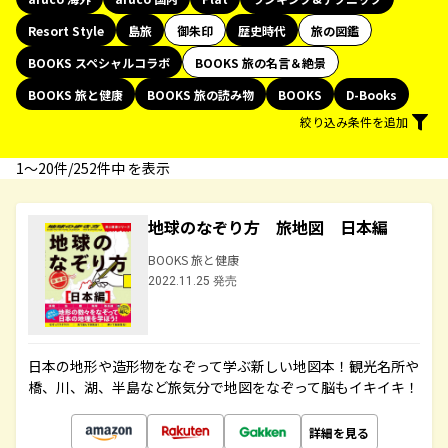
Resort Style
島旅
御朱印
歴史時代
旅の図鑑
BOOKS スペシャルコラボ
BOOKS 旅の名言＆絶景
BOOKS 旅と健康
BOOKS 旅の読み物
BOOKS
D-Books
絞り込み条件を追加
1〜20件/252件中 を表示
地球のなぞり方 旅地図 日本編
BOOKS 旅と健康
2022.11.25 発売
日本の地形や造形物をなぞって学ぶ新しい地図本！観光名所や
橋、川、湖、半島など旅気分で地図をなぞって脳もイキイキ！
詳細を見る