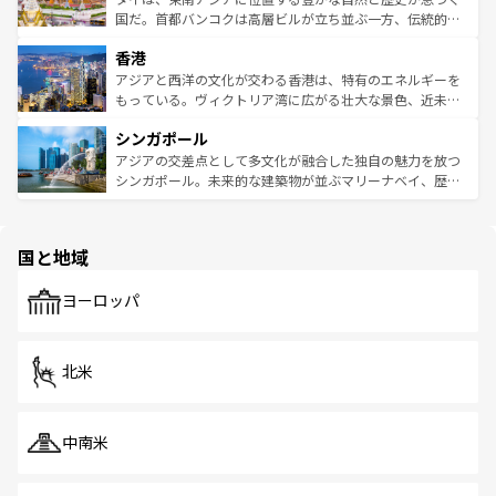
覧
を参照してほしい。
醸し出している。また、バラエティの豊かさとおいしさで
国だ。首都バンコクは高層ビルが立ち並ぶ一方、伝統的な
世界中の食通を魅了してやまないベトナム料理も魅力のひ
寺院や市場がいたるところに点在し、古きよき文化と現代
香港
とつ。フォーやバインミー、ベトナムコーヒーなどは、ぜ
の活気が交差している。北部ではチェンマイなどの山岳地
ひ現地で味わいたい。どの地域を訪れてもあたたかい人々
帯で自然と触れ合い、南部ではプーケットやクラビの美し
アジアと西洋の文化が交わる香港は、特有のエネルギーを
が旅行者を迎えてくれるので、きっと忘れられない旅にな
いビーチでリゾート気分を楽しむことができる。タイ料理
もっている。ヴィクトリア湾に広がる壮大な景色、近未来
るはずだ。 なお、新着のベトナム情報は
コンテンツ一覧
を
は世界的に有名で、屋台から高級レストランまで味覚を刺
的なアートスポット、そして歴史と現代が融合した町並
参照してほしい。
シンガポール
激する。気候は一年中温暖で、どの季節にも異なる楽しみ
み、どこを訪れても感動するはず。観光スポットが密集し
が待っている。親しみやすいタイの人々、仏教を中心とし
ており、効率よく見どころを回れるのも魅力。息をのむよ
アジアの交差点として多文化が融合した独自の魅力を放つ
た文化、そして多様な観光資源が、訪れる旅人を魅了し続
うな絶景から文化的な体験まで、香港を存分に楽しみ尽く
シンガポール。未来的な建築物が並ぶマリーナベイ、歴史
ける。 なお、新着のタイ情報は
コンテンツ一覧
を参照して
そう。 なお、新着の香港情報は
コンテンツ一覧
を参照して
と伝統を感じられるエスニックタウン、多数の緑豊かな公
ほしい。
ほしい。
園や自然保護区など、自然が調和した近代的な景観と文化
の多様性あふれるカラフルな町は、どこを歩いても新しい
国と地域
発見がある。さらに、治安のよさや充実した公共交通機関
も、旅行者にとっては魅力的なポイント。グルメも豊富
で、ホーカーズは地元の風情を楽しめる外せないスポット
ヨーロッパ
だ。訪れる人を飽きさせないシンガポールで、多様な魅力
を体感しよう。 なお、新着のシンガポール情報は
コンテン
ツ一覧
を参照してほしい。
北米
中南米