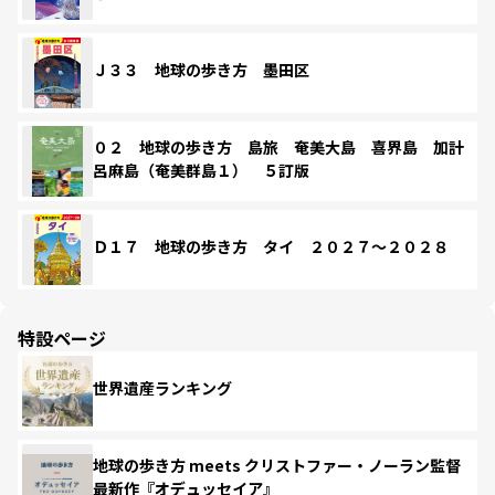
Ｊ３３ 地球の歩き方 墨田区
０２ 地球の歩き方 島旅 奄美大島 喜界島 加計
呂麻島（奄美群島１） ５訂版
Ｄ１７ 地球の歩き方 タイ ２０２７～２０２８
特設ページ
世界遺産ランキング
地球の歩き方 meets クリストファー・ノーラン監督
最新作『オデュッセイア』