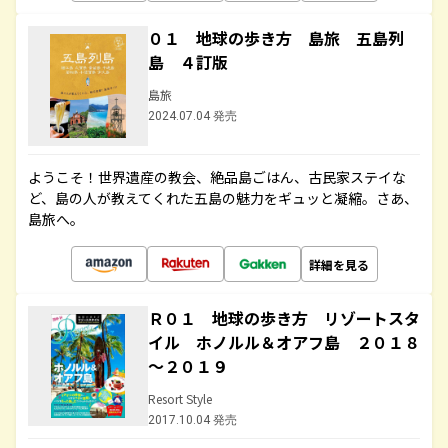
０１ 地球の歩き方 島旅 五島列
島 ４訂版
島旅
2024.07.04 発売
ようこそ！世界遺産の教会、絶品島ごはん、古民家ステイな
ど、島の人が教えてくれた五島の魅力をギュッと凝縮。さあ、
島旅へ。
詳細を見る
Ｒ０１ 地球の歩き方 リゾートスタ
イル ホノルル＆オアフ島 ２０１８
～２０１９
Resort Style
2017.10.04 発売