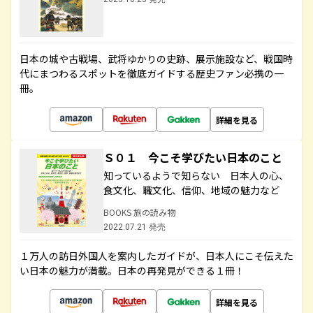
日本の城や古戦場、武将ゆかりの史跡、展示施設など、戦国時
代にまつわるスポットを徹底ガイドする歴史ファン必携の一
冊。
詳細を見る
Ｓ０１ 今こそ学びたい日本のこと
知っているようで知らない 日本人の心、
食文化、職文化、信仰、地域の魅力など
BOOKS 旅の読み物
2022.07.21 発売
１万人の訪日外国人を案内したガイドが、日本人にこそ伝えた
い日本の魅力が満載。日本の再発見ができる１冊！
詳細を見る