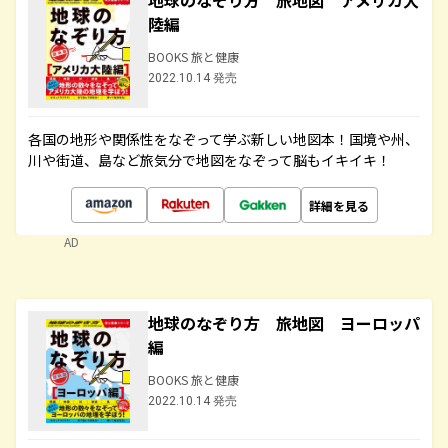
地球のなぞり方 旅地図 アメリカ大
陸編
BOOKS 旅と健康
2022.10.14 発売
各国の地形や関係性をなぞって学ぶ新しい地図本！国境や州、
川や街道、島など旅気分で地図をなぞって脳もイキイキ！
詳細を見る
AD
地球のなぞり方 旅地図 ヨーロッパ
編
BOOKS 旅と健康
2022.10.14 発売