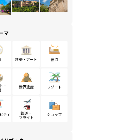
ーマ
食
建築・アート
宿泊
ト・
世界遺産
リゾート
戦
鉄道・
ビティ
ショップ
フライト