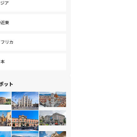
アジア
中近東
アフリカ
日本
ポット