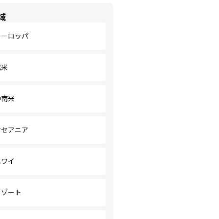
域
ヨーロッパ
北米
中南米
オセアニア
ハワイ
リゾート