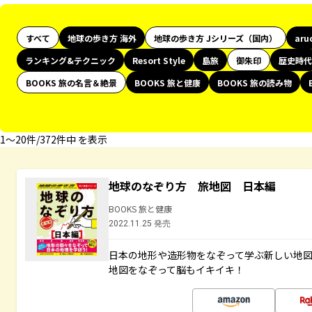
すべて
地球の歩き方 海外
地球の歩き方 Jシリーズ（国内）
aru
ランキング&テクニック
Resort Style
島旅
御朱印
歴史時代
BOOKS 旅の名言＆絶景
BOOKS 旅と健康
BOOKS 旅の読み物
1〜20件/372件中 を表示
地球のなぞり方 旅地図 日本編
BOOKS 旅と健康
2022.11.25 発売
日本の地形や造形物をなぞって学ぶ新しい地
地図をなぞって脳もイキイキ！