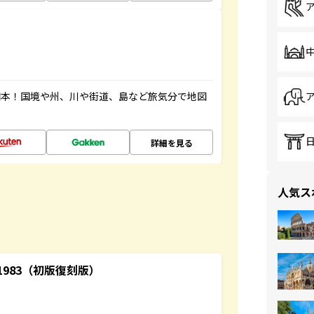
図本！国境や州、川や街道、島など旅気分で地図
詳細を見る
人気ス
-1983（初版復刻版）