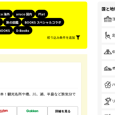
国と地
co 海外
aruco 国内
Plat
旅の図鑑
BOOKS スペシャルコラボ
BOOKS
D-Books
絞り込み条件を追加
図本！観光名所や橋、川、湖、半島など旅気分で
詳細を見る