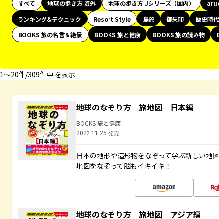
すべて
地球の歩き方 海外
地球の歩き方 Jシリーズ（国内）
aru
ランキング&テクニック
Resort Style
島旅
御朱印
歴史時代
BOOKS 旅の名言＆絶景
BOOKS 旅と健康
BOOKS 旅の読み物
1〜20件/309件中 を表示
地球のなぞり方 旅地図 日本編
BOOKS 旅と健康
2022.11.25 発売
日本の地形や造形物をなぞって学ぶ新しい地
地図をなぞって脳もイキイキ！
地球のなぞり方 旅地図 アジア編