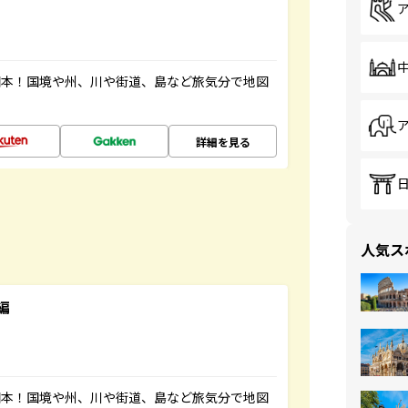
図本！国境や州、川や街道、島など旅気分で地図
詳細を見る
人気ス
編
図本！国境や州、川や街道、島など旅気分で地図