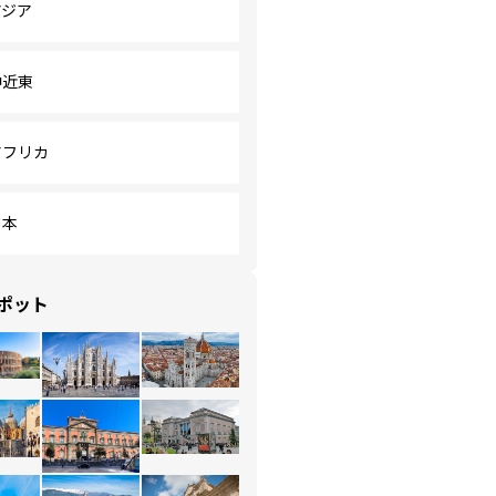
アジア
中近東
アフリカ
日本
ポット