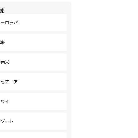
域
ヨーロッパ
北米
中南米
オセアニア
ハワイ
リゾート