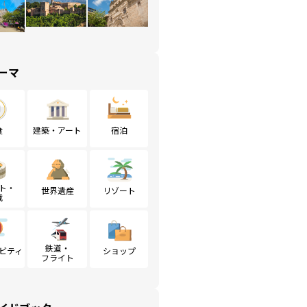
ーマ
食
建築・アート
宿泊
ト・
世界遺産
リゾート
戦
鉄道・
ビティ
ショップ
フライト