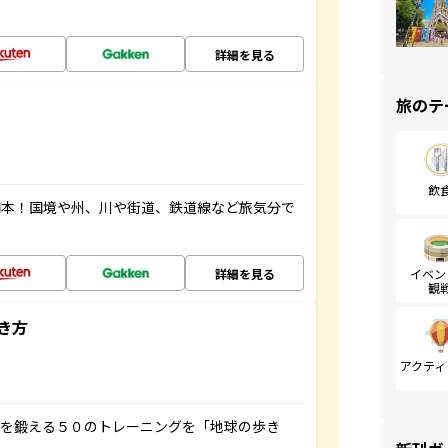
詳細を見る
旅のテ
飲
図本！国境や州、川や街道、鉄道線など旅気分で
詳細を見る
イベン
観
き方
アクティ
脳を鍛える５０のトレーニングを「地球の歩き