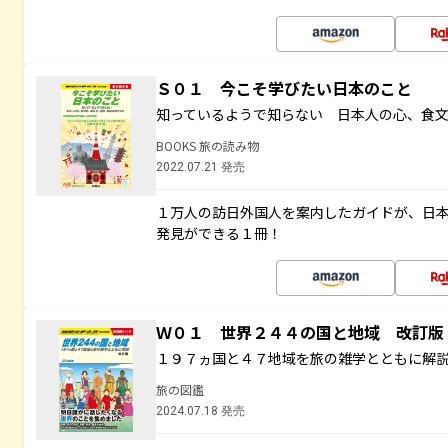
Ｓ０１ 今こそ学びたい日本のこと
知っているようで知らない 日本人の心、食
BOOKS 旅の読み物
2022.07.21 発売
１万人の訪日外国人を案内したガイドが、日
発見ができる１冊！
Ｗ０１ 世界２４４の国と地域 改訂版
１９７ヵ国と４７地域を旅の雑学とともに解
旅の図鑑
2024.07.18 発売