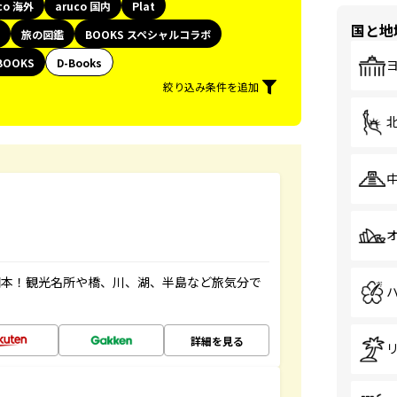
co 海外
aruco 国内
Plat
国と地
旅の図鑑
BOOKS スペシャルコラボ
BOOKS
D-Books
絞り込み条件を追加
図本！観光名所や橋、川、湖、半島など旅気分で
詳細を見る