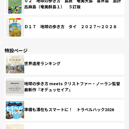
０２ 地球の歩き方 島旅 奄美大島 喜界島 加計
呂麻島（奄美群島１） ５訂版
Ｄ１７ 地球の歩き方 タイ ２０２７～２０２８
特設ページ
世界遺産ランキング
地球の歩き方 meets クリストファー・ノーラン監督
最新作『オデュッセイア』
準備も滞在もスマートに！ トラベルハック2026