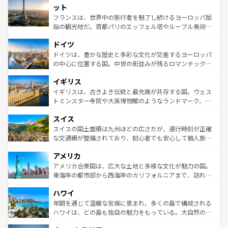
なお、新着のイタリア情報は
コンテンツ一覧
を参照してほ
れる闘牛、そして美味しいタパスが生活の一部となってい
ット
しい。
る。首都マドリードの洗練された雰囲気や、バルセロナの
フランスは、世界中の旅行者を魅了し続けるヨーロッパ屈
アートに溢れた街角から、地方では古代ローマ遺跡や中世
指の観光地だ。首都パリのエッフェル塔やルーブル美術館
の城塞都市、穏やかなビーチリゾートまで多彩な表情を見
といった象徴的なスポットから、田舎町の古風な美しさま
せる。地方によって風土や気候が異なるスペインはその個
ドイツ
で、幅広い魅力が詰まっている。華麗な宮殿、歴史的な大
性で訪れる人を魅了する。 なお、新着のスペイン情報は
コ
聖堂、美しいビーチ、そして豊かな自然が、訪れる者を心
ドイツは、豊かな歴史と多彩な文化が交差するヨーロッパ
ンテンツ一覧
を参照してほしい。
から魅了する。また、フランスは美食の国としても知ら
の中心に位置する国。中世の街並みが残るロマンチック街
れ、フランス料理はユネスコ無形文化遺産にも登録されて
道から、未来を先取りするようなモダンな都市まで多様な
イギリス
いる。シャンパンの発祥地であるランス、プロヴァンスの
顔を持つこの国は、どこを歩いても飽きることがない。ベ
香り高いラベンダー畑など、多彩な楽しみ方が可能だ。さ
ルリンの文化的活気、バイエルン州のアルプスの絶景、そ
イギリスは、古きよき伝統と最先端が共存する国。ウェス
らに、パリ以外の地域にも魅力が溢れており、どの街角に
してライン川沿いのワイン畑といった風景は必見。ビール
トミンスター寺院や大英博物館のようなランドマーク、歴
も豊かな歴史と文化が息づいている。パリ以外の個性あふ
とソーセージを味わいながら地元の人と過ごす楽しい時間
史ある大学都市、美しい丘陵地帯や牧歌的な風景など、エ
れる地方に足を運ぶとそれぞれで全く異なる文化を体験で
スイス
は、お酒好きな人にはぜひ体験してほしい。 なお、新着の
リアごとに異なる魅力がある。また、優雅なアフタヌーン
きるだろう。 なお、新着のフランス情報は
コンテンツ一覧
ドイツ情報は
コンテンツ一覧
を参照してほしい。
ティー、ビール好きにはたまらない英国パブ、サッカー観
スイスの国土面積は九州ほどの広さだが、運行時刻が正確
を参照してほしい。
戦など、本場だからこそできる体験も豊富。イギリスを旅
な交通網が整備されており、初心者でも安心して個人旅行
して楽しみつくそう。 なお、新着のイギリス情報は
コンテ
を楽しめる。日本同様に時刻表どおりの旅が可能だ。中世
アメリカ
ンツ一覧
を参照してほしい。
の建物がそのまま残る町や、スイスならではのユニークな
博物館もあり、アルプス観光だけでなく町歩きも満喫する
アメリカ合衆国は、広大な土地と多様な文化が魅力の国。
ことができる。国民の所得が高いため物価も高いが、旅行
東海岸の都市部から西海岸のカリフォルニアまで、訪れる
者向けの交通パス提供のサービスもあり、うまく活用すれ
場所ごとに異なる風景と体験が待っている。ニューヨーク
ハワイ
ば市内交通費無料で観光を楽しむこともできる。 なお、新
のような巨大都市は、観光、ショッピング、エンターテイ
着のスイス情報は
コンテンツ一覧
を参照してほしい。
ンメントが詰まった刺激的なスポットだ。一方、アメリカ
年間を通じて温暖な気候に恵まれ、多くの島で構成される
西部には大自然が広がり、グランドキャニオンやイエロー
ハワイは、どの島も独自の魅力をもっている。大自然の神
ストーン国立公園といった絶景が堪能できる。さらに、南
秘を感じたいなら、火山が生み出した壮大な景観を誇るハ