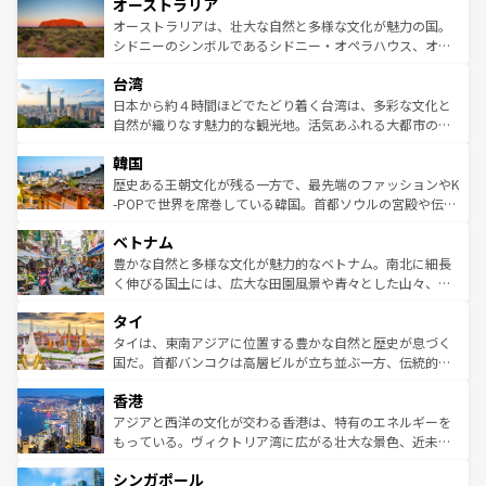
オーストラリア
部のニューオーリンズでは、音楽と美食が融合した独特の
ワイ島は見逃せない。また、定番の観光地といえばオアフ
文化が魅力。旅行者はアメリカの各地域で異なる魅力を楽
島だが、静かな自然を求めるならマウイ島やカウアイ島が
オーストラリアは、壮大な自然と多様な文化が魅力の国。
しみながら、その多様性と豊かな歴史を感じることができ
おすすめ。エメラルドグリーンに輝く海をはじめ、豊かな
シドニーのシンボルであるシドニー・オペラハウス、オー
るだろう。車でのロードトリップや列車の旅も、アメリカ
文化や歴史が息づいている。「アロハスピリット」と呼ば
ストラリア東海岸北部に広がる大サンゴ礁地帯グレートバ
ならではの贅沢な旅のスタイルだ。 なお、新着のアメリカ
台湾
れるおもてなしの心で訪れる人々を迎えてくれるハワイの
リアリーフや大陸中央部にそびえるウルル（エアーズロッ
情報は
コンテンツ一覧
を参照してほしい。
人々、おいしいローカルフードやハワイアンミュージッ
ク）、タスマニアの美しい原生林やケアンズの熱帯雨林な
日本から約４時間ほどでたどり着く台湾は、多彩な文化と
ク、伝統的なフラダンスなど、すべてがハワイの魅力を彩
ど、見どころがたくさん。また、カフェやワイン、オージ
自然が織りなす魅力的な観光地。活気あふれる大都市の台
っている。訪れるたびに新しい発見と感動が待っているハ
ービーフなどの食文化も豊かで、美味しいものであふれて
北やノスタルジックな町並みが人気な九份（ジォウフェ
ワイを、存分に味わってほしい。 なお、新着のハワイ情報
韓国
いる。アクティビティも充実しており、サーフィンやダイ
ン）、静ひつな山岳地帯である台湾東部など、都市の喧騒
は
コンテンツ一覧
を参照してほしい。
ビング、ハイキングなど、アウトドア好きにはたまらな
と山間の静けさが共存しており、訪れる人に新しい発見と
歴史ある王朝文化が残る一方で、最先端のファッションやK
い。オーストラリアの多彩な魅力を存分に味わいつくそ
驚きをもたらしてくれる。また、奥深い台湾の食文化も魅
-POPで世界を席巻している韓国。首都ソウルの宮殿や伝統
う。 なお、新着のオーストラリア情報は
コンテンツ一覧
を
力で、夜市などの屋台グルメから高級料理、ヘルシーで美
家屋が並ぶエリアでは韓国の歴史と文化に浸ることがで
参照してほしい。
ベトナム
容にもいいと評判のスイーツなど、バラエティ豊かな料理
き、地方に足を延ばせば四季折々の自然美を楽しむことが
が味わえる。 なお、新着の台湾情報は
コンテンツ一覧
を参
できる。そして、キムチや焼肉、絶品のストリートフード
豊かな自然と多様な文化が魅力的なベトナム。南北に細長
照してほしい。
まで、さまざまな韓国料理が待っている。夜には、韓国な
く伸びる国土には、広大な田園風景や青々とした山々、世
らではのナイトライフも堪能できる。あたたかいホスピタ
界遺産に登録された壮大な自然景観が点在し、都市部では
タイ
リティに包まれながら、韓国の多彩な魅力を心ゆくまで味
急速な発展と共に伝統が息づく。ハノイの古い町並みやホ
わってみてほしい。 なお、新着の韓国情報は
コンテンツ一
ーチミン市のフランス統治時代の建物も、独特の雰囲気を
タイは、東南アジアに位置する豊かな自然と歴史が息づく
覧
を参照してほしい。
醸し出している。また、バラエティの豊かさとおいしさで
国だ。首都バンコクは高層ビルが立ち並ぶ一方、伝統的な
世界中の食通を魅了してやまないベトナム料理も魅力のひ
寺院や市場がいたるところに点在し、古きよき文化と現代
香港
とつ。フォーやバインミー、ベトナムコーヒーなどは、ぜ
の活気が交差している。北部ではチェンマイなどの山岳地
ひ現地で味わいたい。どの地域を訪れてもあたたかい人々
帯で自然と触れ合い、南部ではプーケットやクラビの美し
アジアと西洋の文化が交わる香港は、特有のエネルギーを
が旅行者を迎えてくれるので、きっと忘れられない旅にな
いビーチでリゾート気分を楽しむことができる。タイ料理
もっている。ヴィクトリア湾に広がる壮大な景色、近未来
るはずだ。 なお、新着のベトナム情報は
コンテンツ一覧
を
は世界的に有名で、屋台から高級レストランまで味覚を刺
的なアートスポット、そして歴史と現代が融合した町並
参照してほしい。
シンガポール
激する。気候は一年中温暖で、どの季節にも異なる楽しみ
み、どこを訪れても感動するはず。観光スポットが密集し