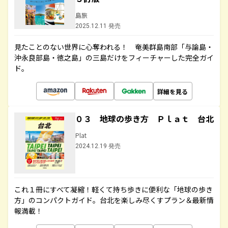
島旅
2025.12.11 発売
見たことのない世界に心奪われる！ 奄美群島南部「与論島・
沖永良部島・徳之島」の三島だけをフィーチャーした完全ガイ
ド。
詳細を見る
０３ 地球の歩き方 Ｐｌａｔ 台北
Plat
2024.12.19 発売
これ１冊にすべて凝縮！軽くて持ち歩きに便利な「地球の歩き
方」のコンパクトガイド。台北を楽しみ尽くすプラン＆最新情
報満載！