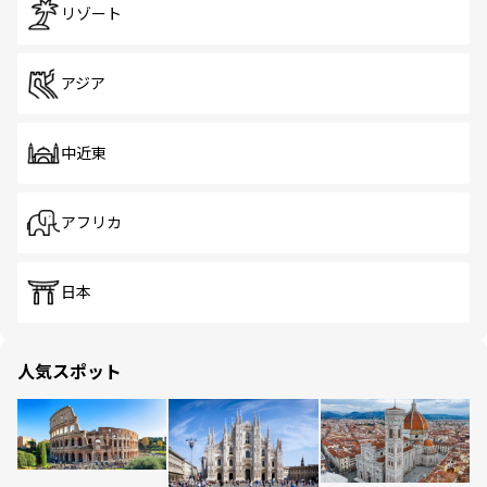
リゾート
アジア
中近東
アフリカ
日本
人気スポット