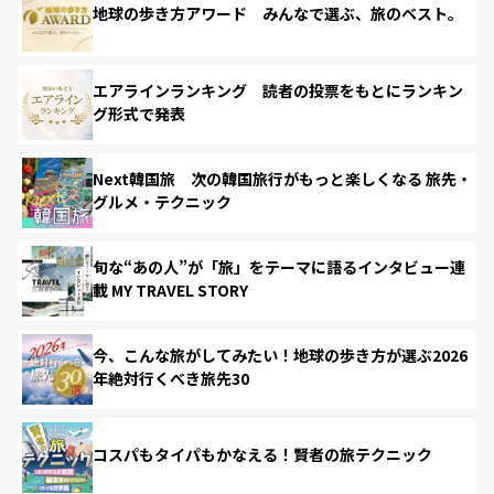
地球の歩き方アワード みんなで選ぶ、旅のベスト。
エアラインランキング 読者の投票をもとにランキン
グ形式で発表
Next韓国旅 次の韓国旅行がもっと楽しくなる 旅先・
グルメ・テクニック
旬な“あの人”が「旅」をテーマに語るインタビュー連
載 MY TRAVEL STORY
今、こんな旅がしてみたい！地球の歩き方が選ぶ2026
年絶対行くべき旅先30
コスパもタイパもかなえる！賢者の旅テクニック