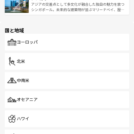
が待っている。親しみやすいタイの人々、仏教を中心とし
ており、効率よく見どころを回れるのも魅力。息をのむよ
アジアの交差点として多文化が融合した独自の魅力を放つ
た文化、そして多様な観光資源が、訪れる旅人を魅了し続
うな絶景から文化的な体験まで、香港を存分に楽しみ尽く
シンガポール。未来的な建築物が並ぶマリーナベイ、歴史
ける。 なお、新着のタイ情報は
コンテンツ一覧
を参照して
そう。 なお、新着の香港情報は
コンテンツ一覧
を参照して
と伝統を感じられるエスニックタウン、多数の緑豊かな公
ほしい。
ほしい。
園や自然保護区など、自然が調和した近代的な景観と文化
の多様性あふれるカラフルな町は、どこを歩いても新しい
国と地域
発見がある。さらに、治安のよさや充実した公共交通機関
も、旅行者にとっては魅力的なポイント。グルメも豊富
で、ホーカーズは地元の風情を楽しめる外せないスポット
ヨーロッパ
だ。訪れる人を飽きさせないシンガポールで、多様な魅力
を体感しよう。 なお、新着のシンガポール情報は
コンテン
ツ一覧
を参照してほしい。
北米
中南米
オセアニア
ハワイ