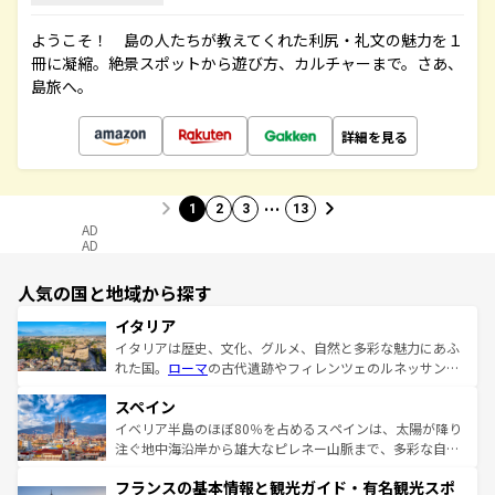
ようこそ！ 島の人たちが教えてくれた利尻・礼文の魅力を１
冊に凝縮。絶景スポットから遊び方、カルチャーまで。さあ、
島旅へ。
詳細を見る
…
1
2
3
13
AD
AD
人気の国と地域から探す
イタリア
イタリアは歴史、文化、グルメ、自然と多彩な魅力にあふ
れた国。
ローマ
の古代遺跡やフィレンツェのルネッサンス
美術、ヴェネツィアの運河など、歴史あるスポットはもち
スペイン
ろん、トスカーナの美しい田園風景やアマルフィ海岸の絶
景など、自然景観も見逃せない。観光の合間には、本場の
イベリア半島のほぼ80％を占めるスペインは、太陽が降り
ピザやパスタなど、絶品のイタリア料理を堪能することも
注ぐ地中海沿岸から雄大なピレネー山脈まで、多彩な自然
できる。朝目覚めてから夜眠るまで、すべての瞬間を楽し
と文化が詰まったヨーロッパ屈指の旅行先だ。多様な地域
フランスの基本情報と観光ガイド・有名観光スポ
ませてくれるイタリアで、忘れられない旅をしてみよう！
文化が根付くこの国では、情熱的なフラメンコ、熱気あふ