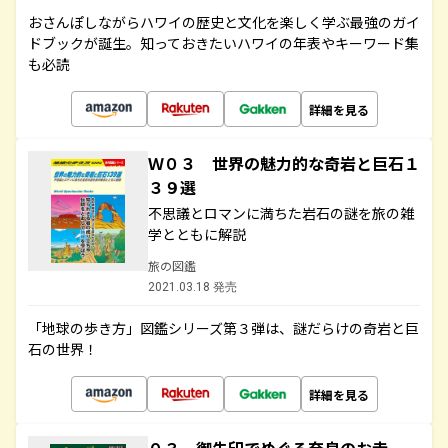
おさんぽしながらハワイの歴史と文化を楽しく学ぶ最強のガイ
ドブックが誕生。知っておきたいハワイの年表やキーワード集
も必読
詳細を見る
Ｗ０３ 世界の魅力的な奇岩と巨石１
３９選
不思議とロマンに満ちた岩石の謎を旅の雑
学とともに解説
旅の図鑑
2021.03.18 発売
「地球の歩き方」図鑑シリーズ第３弾は、謎だらけの奇岩と巨
石の世界！
詳細を見る