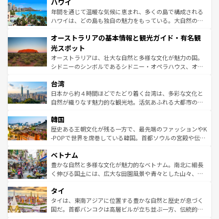
着のスイス情報は
コンテンツ一覧
を参照してほしい。
ハワイ
のような巨大都市は、観光、ショッピング、エンターテイ
ンメントが詰まった刺激的なスポットだ。一方、アメリカ
年間を通じて温暖な気候に恵まれ、多くの島で構成される
西部には大自然が広がり、グランドキャニオンやイエロー
ハワイは、どの島も独自の魅力をもっている。大自然の神
ストーン国立公園といった絶景が堪能できる。さらに、南
秘を感じたいなら、火山が生み出した壮大な景観を誇るハ
オーストラリアの基本情報と観光ガイド・有名観
部のニューオーリンズでは、音楽と美食が融合した独特の
ワイ島は見逃せない。また、定番の観光地といえばオアフ
文化が魅力。旅行者はアメリカの各地域で異なる魅力を楽
島だが、静かな自然を求めるならマウイ島やカウアイ島が
光スポット
しみながら、その多様性と豊かな歴史を感じることができ
おすすめ。エメラルドグリーンに輝く海をはじめ、豊かな
オーストラリアは、壮大な自然と多様な文化が魅力の国。
るだろう。車でのロードトリップや列車の旅も、アメリカ
文化や歴史が息づいている。「アロハスピリット」と呼ば
シドニーのシンボルであるシドニー・オペラハウス、オー
ならではの贅沢な旅のスタイルだ。 なお、新着のアメリカ
れるおもてなしの心で訪れる人々を迎えてくれるハワイの
ストラリア東海岸北部に広がる大サンゴ礁地帯グレートバ
情報は
コンテンツ一覧
を参照してほしい。
人々、おいしいローカルフードやハワイアンミュージッ
台湾
リアリーフや大陸中央部にそびえるウルル（エアーズロッ
ク、伝統的なフラダンスなど、すべてがハワイの魅力を彩
ク）、タスマニアの美しい原生林やケアンズの熱帯雨林な
日本から約４時間ほどでたどり着く台湾は、多彩な文化と
っている。訪れるたびに新しい発見と感動が待っているハ
ど、見どころがたくさん。また、カフェやワイン、オージ
自然が織りなす魅力的な観光地。活気あふれる大都市の台
ワイを、存分に味わってほしい。 なお、新着のハワイ情報
ービーフなどの食文化も豊かで、美味しいものであふれて
北やノスタルジックな町並みが人気な九份（ジォウフェ
は
コンテンツ一覧
を参照してほしい。
韓国
いる。アクティビティも充実しており、サーフィンやダイ
ン）、静ひつな山岳地帯である台湾東部など、都市の喧騒
ビング、ハイキングなど、アウトドア好きにはたまらな
と山間の静けさが共存しており、訪れる人に新しい発見と
歴史ある王朝文化が残る一方で、最先端のファッションやK
い。オーストラリアの多彩な魅力を存分に味わいつくそ
驚きをもたらしてくれる。また、奥深い台湾の食文化も魅
-POPで世界を席巻している韓国。首都ソウルの宮殿や伝統
う。 なお、新着のオーストラリア情報は
コンテンツ一覧
を
力で、夜市などの屋台グルメから高級料理、ヘルシーで美
家屋が並ぶエリアでは韓国の歴史と文化に浸ることがで
参照してほしい。
ベトナム
容にもいいと評判のスイーツなど、バラエティ豊かな料理
き、地方に足を延ばせば四季折々の自然美を楽しむことが
が味わえる。 なお、新着の台湾情報は
コンテンツ一覧
を参
できる。そして、キムチや焼肉、絶品のストリートフード
豊かな自然と多様な文化が魅力的なベトナム。南北に細長
照してほしい。
まで、さまざまな韓国料理が待っている。夜には、韓国な
く伸びる国土には、広大な田園風景や青々とした山々、世
らではのナイトライフも堪能できる。あたたかいホスピタ
界遺産に登録された壮大な自然景観が点在し、都市部では
タイ
リティに包まれながら、韓国の多彩な魅力を心ゆくまで味
急速な発展と共に伝統が息づく。ハノイの古い町並みやホ
わってみてほしい。 なお、新着の韓国情報は
コンテンツ一
ーチミン市のフランス統治時代の建物も、独特の雰囲気を
タイは、東南アジアに位置する豊かな自然と歴史が息づく
覧
を参照してほしい。
醸し出している。また、バラエティの豊かさとおいしさで
国だ。首都バンコクは高層ビルが立ち並ぶ一方、伝統的な
世界中の食通を魅了してやまないベトナム料理も魅力のひ
寺院や市場がいたるところに点在し、古きよき文化と現代