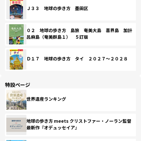
Ｊ３３ 地球の歩き方 墨田区
０２ 地球の歩き方 島旅 奄美大島 喜界島 加計
呂麻島（奄美群島１） ５訂版
Ｄ１７ 地球の歩き方 タイ ２０２７～２０２８
特設ページ
世界遺産ランキング
地球の歩き方 meets クリストファー・ノーラン監督
最新作『オデュッセイア』