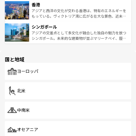
香港
とつ。フォーやバインミー、ベトナムコーヒーなどは、ぜ
の活気が交差している。北部ではチェンマイなどの山岳地
ひ現地で味わいたい。どの地域を訪れてもあたたかい人々
帯で自然と触れ合い、南部ではプーケットやクラビの美し
アジアと西洋の文化が交わる香港は、特有のエネルギーを
が旅行者を迎えてくれるので、きっと忘れられない旅にな
いビーチでリゾート気分を楽しむことができる。タイ料理
もっている。ヴィクトリア湾に広がる壮大な景色、近未来
るはずだ。 なお、新着のベトナム情報は
コンテンツ一覧
を
は世界的に有名で、屋台から高級レストランまで味覚を刺
的なアートスポット、そして歴史と現代が融合した町並
参照してほしい。
シンガポール
激する。気候は一年中温暖で、どの季節にも異なる楽しみ
み、どこを訪れても感動するはず。観光スポットが密集し
が待っている。親しみやすいタイの人々、仏教を中心とし
ており、効率よく見どころを回れるのも魅力。息をのむよ
アジアの交差点として多文化が融合した独自の魅力を放つ
た文化、そして多様な観光資源が、訪れる旅人を魅了し続
うな絶景から文化的な体験まで、香港を存分に楽しみ尽く
シンガポール。未来的な建築物が並ぶマリーナベイ、歴史
ける。 なお、新着のタイ情報は
コンテンツ一覧
を参照して
そう。 なお、新着の香港情報は
コンテンツ一覧
を参照して
と伝統を感じられるエスニックタウン、多数の緑豊かな公
ほしい。
ほしい。
園や自然保護区など、自然が調和した近代的な景観と文化
の多様性あふれるカラフルな町は、どこを歩いても新しい
国と地域
発見がある。さらに、治安のよさや充実した公共交通機関
も、旅行者にとっては魅力的なポイント。グルメも豊富
で、ホーカーズは地元の風情を楽しめる外せないスポット
ヨーロッパ
だ。訪れる人を飽きさせないシンガポールで、多様な魅力
を体感しよう。 なお、新着のシンガポール情報は
コンテン
ツ一覧
を参照してほしい。
北米
中南米
オセアニア