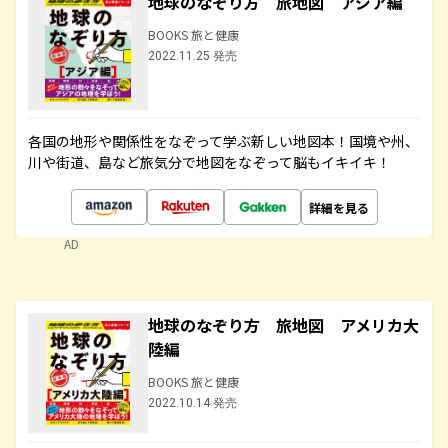
地球のなぞり方 旅地図 アジア編
BOOKS 旅と健康
2022.11.25 発売
各国の地形や関係性をなぞって学ぶ新しい地図本！国境や州、
川や街道、島など旅気分で地図をなぞって脳もイキイキ！
詳細を見る
AD
地球のなぞり方 旅地図 アメリカ大
陸編
BOOKS 旅と健康
2022.10.14 発売