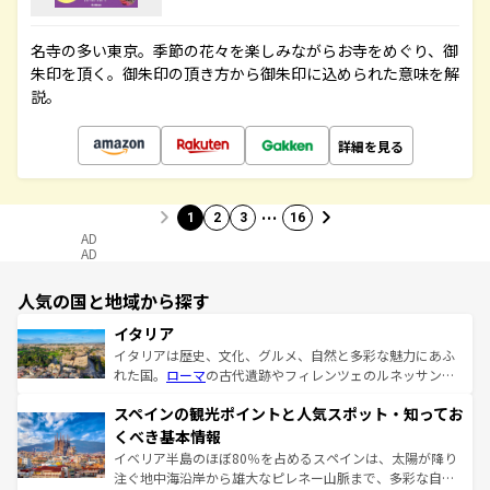
名寺の多い東京。季節の花々を楽しみながらお寺をめぐり、御
朱印を頂く。御朱印の頂き方から御朱印に込められた意味を解
説。
詳細を見る
…
1
2
3
16
AD
AD
人気の国と地域から探す
イタリア
イタリアは歴史、文化、グルメ、自然と多彩な魅力にあふ
れた国。
ローマ
の古代遺跡やフィレンツェのルネッサンス
美術、ヴェネツィアの運河など、歴史あるスポットはもち
スペインの観光ポイントと人気スポット・知ってお
ろん、トスカーナの美しい田園風景やアマルフィ海岸の絶
景など、自然景観も見逃せない。観光の合間には、本場の
くべき基本情報
ピザやパスタなど、絶品のイタリア料理を堪能することも
イベリア半島のほぼ80％を占めるスペインは、太陽が降り
できる。朝目覚めてから夜眠るまで、すべての瞬間を楽し
注ぐ地中海沿岸から雄大なピレネー山脈まで、多彩な自然