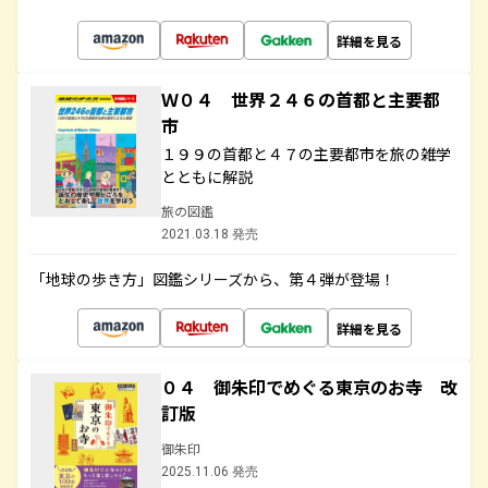
詳細を見る
Ｗ０４ 世界２４６の首都と主要都
市
１９９の首都と４７の主要都市を旅の雑学
とともに解説
旅の図鑑
2021.03.18 発売
「地球の歩き方」図鑑シリーズから、第４弾が登場！
詳細を見る
０４ 御朱印でめぐる東京のお寺 改
訂版
御朱印
2025.11.06 発売