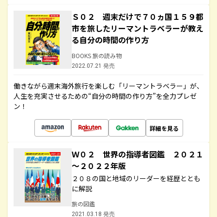
Ｓ０２ 週末だけで７０ヵ国１５９都
市を旅したリーマントラベラーが教え
る自分の時間の作り方
BOOKS 旅の読み物
2022.07.21 発売
働きながら週末海外旅行を楽しむ「リーマントラベラー」が、
人生を充実させるための“自分の時間の作り方”を全力プレゼ
ン！
詳細を見る
Ｗ０２ 世界の指導者図鑑 ２０２１
～２０２２年版
２０８の国と地域のリーダーを経歴ととも
に解説
旅の図鑑
2021.03.18 発売