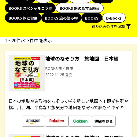
BOOKS スペシャルコラボ
BOOKS 旅の名言＆絶景
BOOKS 旅と健康
BOOKS 旅の読み物
BOOKS
D-Books
絞り込み条件を追加
1〜20件/313件中 を表示
地球のなぞり方 旅地図 日本編
BOOKS 旅と健康
2022.11.25 発売
日本の地形や造形物をなぞって学ぶ新しい地図本！観光名所や
橋、川、湖、半島など旅気分で地図をなぞって脳もイキイキ！
詳細を見る