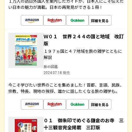
１万人の訪日外国人を案内したガイドが、日本人にこそ伝えた
い日本の魅力が満載。日本の再発見ができる１冊！
詳細を見る
Ｗ０１ 世界２４４の国と地域 改訂
版
１９７ヵ国と４７地域を旅の雑学とともに
解説
旅の図鑑
2024.07.18 発売
今こそ学びたい世界のことを集めました！首都、言語、民族、
宗教、特長、現地の挨拶、誰かに話したくなる旅の雑学も。
詳細を見る
０１ 御朱印でめぐる鎌倉のお寺 三
十三観音完全掲載 三訂版