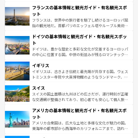
ませてくれるイタリアで、忘れられない旅をしてみよう！
と文化が詰まったヨーロッパ屈指の旅行先だ。多様な地域
なお、新着のイタリア情報は
コンテンツ一覧
を参照してほ
フランスの基本情報と観光ガイド・有名観光スポ
文化が根付くこの国では、情熱的なフラメンコ、熱気あふ
しい。
れる闘牛、そして美味しいタパスが生活の一部となってい
ット
る。首都マドリードの洗練された雰囲気や、バルセロナの
フランスは、世界中の旅行者を魅了し続けるヨーロッパ屈
アートに溢れた街角から、地方では古代ローマ遺跡や中世
指の観光地だ。首都パリのエッフェル塔やルーブル美術館
の城塞都市、穏やかなビーチリゾートまで多彩な表情を見
といった象徴的なスポットから、田舎町の古風な美しさま
せる。地方によって風土や気候が異なるスペインはその個
ドイツの基本情報と観光ガイド・有名観光スポッ
で、幅広い魅力が詰まっている。華麗な宮殿、歴史的な大
性で訪れる人を魅了する。 なお、新着のスペイン情報は
コ
聖堂、美しいビーチ、そして豊かな自然が、訪れる者を心
ト
ンテンツ一覧
を参照してほしい。
から魅了する。また、フランスは美食の国としても知ら
ドイツは、豊かな歴史と多彩な文化が交差するヨーロッパ
れ、フランス料理はユネスコ無形文化遺産にも登録されて
の中心に位置する国。中世の街並みが残るロマンチック街
いる。シャンパンの発祥地であるランス、プロヴァンスの
道から、未来を先取りするようなモダンな都市まで多様な
香り高いラベンダー畑など、多彩な楽しみ方が可能だ。さ
イギリス
顔を持つこの国は、どこを歩いても飽きることがない。ベ
らに、パリ以外の地域にも魅力が溢れており、どの街角に
ルリンの文化的活気、バイエルン州のアルプスの絶景、そ
イギリスは、古きよき伝統と最先端が共存する国。ウェス
も豊かな歴史と文化が息づいている。パリ以外の個性あふ
してライン川沿いのワイン畑といった風景は必見。ビール
トミンスター寺院や大英博物館のようなランドマーク、歴
れる地方に足を運ぶとそれぞれで全く異なる文化を体験で
とソーセージを味わいながら地元の人と過ごす楽しい時間
史ある大学都市、美しい丘陵地帯や牧歌的な風景など、エ
きるだろう。 なお、新着のフランス情報は
コンテンツ一覧
スイス
は、お酒好きな人にはぜひ体験してほしい。 なお、新着の
リアごとに異なる魅力がある。また、優雅なアフタヌーン
を参照してほしい。
ドイツ情報は
コンテンツ一覧
を参照してほしい。
ティー、ビール好きにはたまらない英国パブ、サッカー観
スイスの国土面積は九州ほどの広さだが、運行時刻が正確
戦など、本場だからこそできる体験も豊富。イギリスを旅
な交通網が整備されており、初心者でも安心して個人旅行
して楽しみつくそう。 なお、新着のイギリス情報は
コンテ
を楽しめる。日本同様に時刻表どおりの旅が可能だ。中世
アメリカの基本情報と観光ガイド・有名観光スポ
ンツ一覧
を参照してほしい。
の建物がそのまま残る町や、スイスならではのユニークな
博物館もあり、アルプス観光だけでなく町歩きも満喫する
ット
ことができる。国民の所得が高いため物価も高いが、旅行
アメリカ合衆国は、広大な土地と多様な文化が魅力の国。
者向けの交通パス提供のサービスもあり、うまく活用すれ
東海岸の都市部から西海岸のカリフォルニアまで、訪れる
ば市内交通費無料で観光を楽しむこともできる。 なお、新
場所ごとに異なる風景と体験が待っている。ニューヨーク