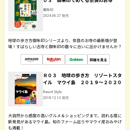
０３ 御朱印でめぐる奈良のお寺
御朱印
2024.06.27 発売
地球の歩き方御朱印シリーズより、奈良のお寺の最新版が登
場！すばらしい古寺と御朱印の数々に合いに出かけませんか？
詳細を見る
Ｒ０３ 地球の歩き方 リゾートスタ
イル マウイ島 ２０１９～２０２０
Resort Style
2018.12.12 発売
大自然から感度の高いグルメ＆ショッピングまで、訪れる度に
新発見があるマウイ島。旬のファーム巡りやマウイ産おみやげ
も満載！