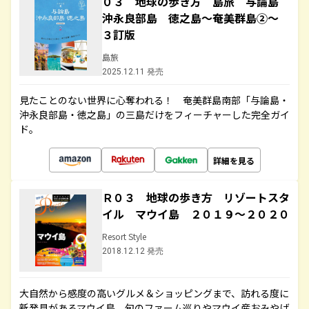
０３ 地球の歩き方 島旅 与論島
沖永良部島 徳之島～奄美群島②～
３訂版
島旅
2025.12.11 発売
見たことのない世界に心奪われる！ 奄美群島南部「与論島・
沖永良部島・徳之島」の三島だけをフィーチャーした完全ガイ
ド。
詳細を見る
Ｒ０３ 地球の歩き方 リゾートスタ
イル マウイ島 ２０１９～２０２０
Resort Style
2018.12.12 発売
大自然から感度の高いグルメ＆ショッピングまで、訪れる度に
新発見があるマウイ島。旬のファーム巡りやマウイ産おみやげ