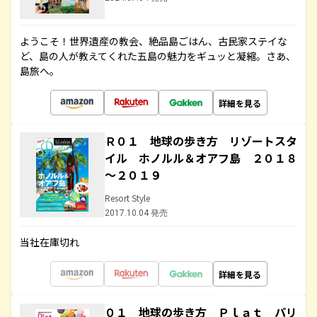
ようこそ！世界遺産の教会、絶品島ごはん、古民家ステイな
ど、島の人が教えてくれた五島の魅力をギュッと凝縮。さあ、
島旅へ。
詳細を見る
Ｒ０１ 地球の歩き方 リゾートスタ
イル ホノルル＆オアフ島 ２０１８
～２０１９
Resort Style
2017.10.04 発売
当社在庫切れ
詳細を見る
０１ 地球の歩き方 Ｐｌａｔ パリ