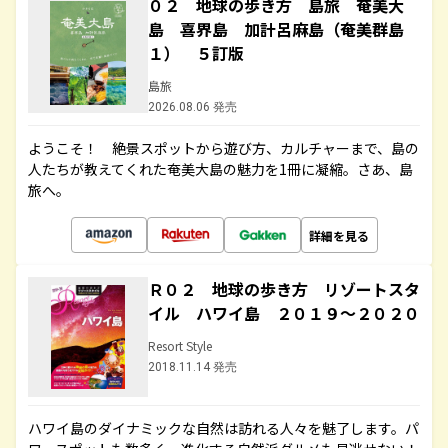
０２ 地球の歩き方 島旅 奄美大
島 喜界島 加計呂麻島（奄美群島
１） ５訂版
島旅
2026.08.06 発売
ようこそ！ 絶景スポットから遊び方、カルチャーまで、島の
人たちが教えてくれた奄美大島の魅力を1冊に凝縮。さあ、島
旅へ。
詳細を見る
Ｒ０２ 地球の歩き方 リゾートスタ
イル ハワイ島 ２０１９～２０２０
Resort Style
2018.11.14 発売
ハワイ島のダイナミックな自然は訪れる人々を魅了します。パ