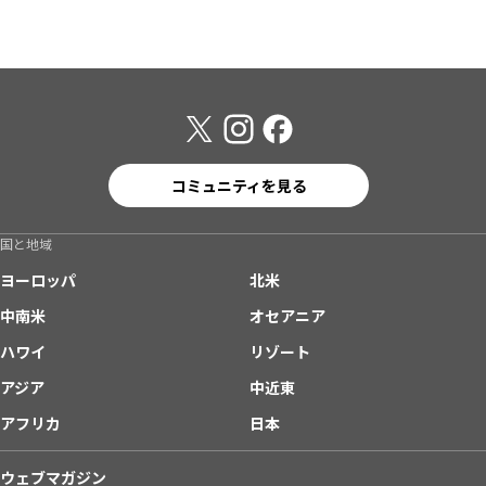
コミュニティを見る
国と地域
ヨーロッパ
北米
中南米
オセアニア
ハワイ
リゾート
アジア
中近東
アフリカ
日本
ウェブマガジン