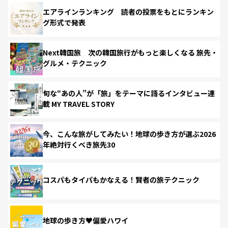
エアラインランキング 読者の投票をもとにランキン
グ形式で発表
Next韓国旅 次の韓国旅行がもっと楽しくなる 旅先・
グルメ・テクニック
旬な“あの人”が「旅」をテーマに語るインタビュー連
載 MY TRAVEL STORY
今、こんな旅がしてみたい！地球の歩き方が選ぶ2026
年絶対行くべき旅先30
コスパもタイパもかなえる！賢者の旅テクニック
地球の歩き方♥偏愛ハワイ