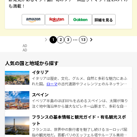
も満載！
詳細を見る
…
1
2
3
13
AD
AD
人気の国と地域から探す
イタリア
イタリアは歴史、文化、グルメ、自然と多彩な魅力にあふ
れた国。
ローマ
の古代遺跡やフィレンツェのルネッサンス
美術、ヴェネツィアの運河など、歴史あるスポットはもち
スペイン
ろん、トスカーナの美しい田園風景やアマルフィ海岸の絶
景など、自然景観も見逃せない。観光の合間には、本場の
イベリア半島のほぼ80％を占めるスペインは、太陽が降り
ピザやパスタなど、絶品のイタリア料理を堪能することも
注ぐ地中海沿岸から雄大なピレネー山脈まで、多彩な自然
できる。朝目覚めてから夜眠るまで、すべての瞬間を楽し
と文化が詰まったヨーロッパ屈指の旅行先だ。多様な地域
フランスの基本情報と観光ガイド・有名観光スポ
ませてくれるイタリアで、忘れられない旅をしてみよう！
文化が根付くこの国では、情熱的なフラメンコ、熱気あふ
なお、新着のイタリア情報は
コンテンツ一覧
を参照してほ
れる闘牛、そして美味しいタパスが生活の一部となってい
ット
しい。
る。首都マドリードの洗練された雰囲気や、バルセロナの
フランスは、世界中の旅行者を魅了し続けるヨーロッパ屈
アートに溢れた街角から、地方では古代ローマ遺跡や中世
指の観光地だ。首都パリのエッフェル塔やルーブル美術館