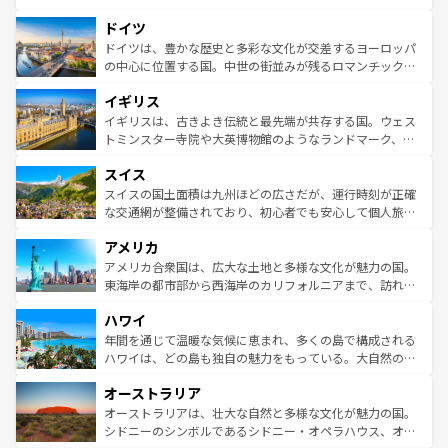
の城塞都市、穏やかなビーチリゾートまで多彩な表情を見
といった象徴的なスポットから、田舎町の古風な美しさま
せる。地方によって風土や気候が異なるスペインはその個
ドイツ
で、幅広い魅力が詰まっている。華麗な宮殿、歴史的な大
性で訪れる人を魅了する。 なお、新着のスペイン情報は
コ
聖堂、美しいビーチ、そして豊かな自然が、訪れる者を心
ドイツは、豊かな歴史と多彩な文化が交差するヨーロッパ
ンテンツ一覧
を参照してほしい。
から魅了する。また、フランスは美食の国としても知ら
の中心に位置する国。中世の街並みが残るロマンチック街
れ、フランス料理はユネスコ無形文化遺産にも登録されて
道から、未来を先取りするようなモダンな都市まで多様な
イギリス
いる。シャンパンの発祥地であるランス、プロヴァンスの
顔を持つこの国は、どこを歩いても飽きることがない。ベ
香り高いラベンダー畑など、多彩な楽しみ方が可能だ。さ
ルリンの文化的活気、バイエルン州のアルプスの絶景、そ
イギリスは、古きよき伝統と最先端が共存する国。ウェス
らに、パリ以外の地域にも魅力が溢れており、どの街角に
してライン川沿いのワイン畑といった風景は必見。ビール
トミンスター寺院や大英博物館のようなランドマーク、歴
も豊かな歴史と文化が息づいている。パリ以外の個性あふ
とソーセージを味わいながら地元の人と過ごす楽しい時間
史ある大学都市、美しい丘陵地帯や牧歌的な風景など、エ
れる地方に足を運ぶとそれぞれで全く異なる文化を体験で
スイス
は、お酒好きな人にはぜひ体験してほしい。 なお、新着の
リアごとに異なる魅力がある。また、優雅なアフタヌーン
きるだろう。 なお、新着のフランス情報は
コンテンツ一覧
ドイツ情報は
コンテンツ一覧
を参照してほしい。
ティー、ビール好きにはたまらない英国パブ、サッカー観
スイスの国土面積は九州ほどの広さだが、運行時刻が正確
を参照してほしい。
戦など、本場だからこそできる体験も豊富。イギリスを旅
な交通網が整備されており、初心者でも安心して個人旅行
して楽しみつくそう。 なお、新着のイギリス情報は
コンテ
を楽しめる。日本同様に時刻表どおりの旅が可能だ。中世
アメリカ
ンツ一覧
を参照してほしい。
の建物がそのまま残る町や、スイスならではのユニークな
博物館もあり、アルプス観光だけでなく町歩きも満喫する
アメリカ合衆国は、広大な土地と多様な文化が魅力の国。
ことができる。国民の所得が高いため物価も高いが、旅行
東海岸の都市部から西海岸のカリフォルニアまで、訪れる
者向けの交通パス提供のサービスもあり、うまく活用すれ
場所ごとに異なる風景と体験が待っている。ニューヨーク
ハワイ
ば市内交通費無料で観光を楽しむこともできる。 なお、新
のような巨大都市は、観光、ショッピング、エンターテイ
着のスイス情報は
コンテンツ一覧
を参照してほしい。
ンメントが詰まった刺激的なスポットだ。一方、アメリカ
年間を通じて温暖な気候に恵まれ、多くの島で構成される
西部には大自然が広がり、グランドキャニオンやイエロー
ハワイは、どの島も独自の魅力をもっている。大自然の神
ストーン国立公園といった絶景が堪能できる。さらに、南
秘を感じたいなら、火山が生み出した壮大な景観を誇るハ
オーストラリア
部のニューオーリンズでは、音楽と美食が融合した独特の
ワイ島は見逃せない。また、定番の観光地といえばオアフ
文化が魅力。旅行者はアメリカの各地域で異なる魅力を楽
島だが、静かな自然を求めるならマウイ島やカウアイ島が
オーストラリアは、壮大な自然と多様な文化が魅力の国。
しみながら、その多様性と豊かな歴史を感じることができ
おすすめ。エメラルドグリーンに輝く海をはじめ、豊かな
シドニーのシンボルであるシドニー・オペラハウス、オー
るだろう。車でのロードトリップや列車の旅も、アメリカ
文化や歴史が息づいている。「アロハスピリット」と呼ば