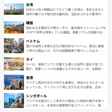
ストラリア東海岸北部に広がる大サンゴ礁地帯グレートバ
ならではの贅沢な旅のスタイルだ。 なお、新着のアメリカ
台湾
れるおもてなしの心で訪れる人々を迎えてくれるハワイの
リアリーフや大陸中央部にそびえるウルル（エアーズロッ
情報は
コンテンツ一覧
を参照してほしい。
人々、おいしいローカルフードやハワイアンミュージッ
ク）、タスマニアの美しい原生林やケアンズの熱帯雨林な
日本から約４時間ほどでたどり着く台湾は、多彩な文化と
ク、伝統的なフラダンスなど、すべてがハワイの魅力を彩
ど、見どころがたくさん。また、カフェやワイン、オージ
自然が織りなす魅力的な観光地。活気あふれる大都市の台
っている。訪れるたびに新しい発見と感動が待っているハ
ービーフなどの食文化も豊かで、美味しいものであふれて
北やノスタルジックな町並みが人気な九份（ジォウフェ
ワイを、存分に味わってほしい。 なお、新着のハワイ情報
韓国
いる。アクティビティも充実しており、サーフィンやダイ
ン）、静ひつな山岳地帯である台湾東部など、都市の喧騒
は
コンテンツ一覧
を参照してほしい。
ビング、ハイキングなど、アウトドア好きにはたまらな
と山間の静けさが共存しており、訪れる人に新しい発見と
歴史ある王朝文化が残る一方で、最先端のファッションやK
い。オーストラリアの多彩な魅力を存分に味わいつくそ
驚きをもたらしてくれる。また、奥深い台湾の食文化も魅
-POPで世界を席巻している韓国。首都ソウルの宮殿や伝統
う。 なお、新着のオーストラリア情報は
コンテンツ一覧
を
力で、夜市などの屋台グルメから高級料理、ヘルシーで美
家屋が並ぶエリアでは韓国の歴史と文化に浸ることがで
参照してほしい。
ベトナム
容にもいいと評判のスイーツなど、バラエティ豊かな料理
き、地方に足を延ばせば四季折々の自然美を楽しむことが
が味わえる。 なお、新着の台湾情報は
コンテンツ一覧
を参
できる。そして、キムチや焼肉、絶品のストリートフード
豊かな自然と多様な文化が魅力的なベトナム。南北に細長
照してほしい。
まで、さまざまな韓国料理が待っている。夜には、韓国な
く伸びる国土には、広大な田園風景や青々とした山々、世
らではのナイトライフも堪能できる。あたたかいホスピタ
界遺産に登録された壮大な自然景観が点在し、都市部では
タイ
リティに包まれながら、韓国の多彩な魅力を心ゆくまで味
急速な発展と共に伝統が息づく。ハノイの古い町並みやホ
わってみてほしい。 なお、新着の韓国情報は
コンテンツ一
ーチミン市のフランス統治時代の建物も、独特の雰囲気を
タイは、東南アジアに位置する豊かな自然と歴史が息づく
覧
を参照してほしい。
醸し出している。また、バラエティの豊かさとおいしさで
国だ。首都バンコクは高層ビルが立ち並ぶ一方、伝統的な
世界中の食通を魅了してやまないベトナム料理も魅力のひ
寺院や市場がいたるところに点在し、古きよき文化と現代
香港
とつ。フォーやバインミー、ベトナムコーヒーなどは、ぜ
の活気が交差している。北部ではチェンマイなどの山岳地
ひ現地で味わいたい。どの地域を訪れてもあたたかい人々
帯で自然と触れ合い、南部ではプーケットやクラビの美し
アジアと西洋の文化が交わる香港は、特有のエネルギーを
が旅行者を迎えてくれるので、きっと忘れられない旅にな
いビーチでリゾート気分を楽しむことができる。タイ料理
もっている。ヴィクトリア湾に広がる壮大な景色、近未来
るはずだ。 なお、新着のベトナム情報は
コンテンツ一覧
を
は世界的に有名で、屋台から高級レストランまで味覚を刺
的なアートスポット、そして歴史と現代が融合した町並
参照してほしい。
シンガポール
激する。気候は一年中温暖で、どの季節にも異なる楽しみ
み、どこを訪れても感動するはず。観光スポットが密集し
が待っている。親しみやすいタイの人々、仏教を中心とし
ており、効率よく見どころを回れるのも魅力。息をのむよ
アジアの交差点として多文化が融合した独自の魅力を放つ
た文化、そして多様な観光資源が、訪れる旅人を魅了し続
うな絶景から文化的な体験まで、香港を存分に楽しみ尽く
シンガポール。未来的な建築物が並ぶマリーナベイ、歴史
ける。 なお、新着のタイ情報は
コンテンツ一覧
を参照して
そう。 なお、新着の香港情報は
コンテンツ一覧
を参照して
と伝統を感じられるエスニックタウン、多数の緑豊かな公