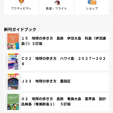
アクティビティ
鉄道・フライト
ショップ
新刊ガイドブック
１５ 地球の歩き方 島旅 伊豆大島 利島（伊豆諸
島①）３訂版
Ｃ０２ 地球の歩き方 ハワイ島 ２０２７～２０２
８
Ｊ３３ 地球の歩き方 墨田区
０２ 地球の歩き方 島旅 奄美大島 喜界島 加計
呂麻島（奄美群島１） ５訂版