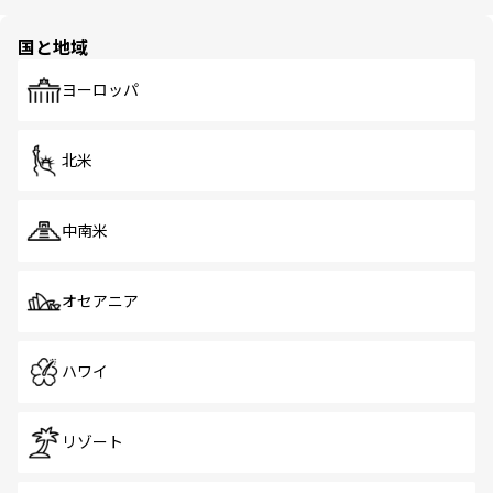
ほしい。
ほしい。
園や自然保護区など、自然が調和した近代的な景観と文化
の多様性あふれるカラフルな町は、どこを歩いても新しい
国と地域
発見がある。さらに、治安のよさや充実した公共交通機関
も、旅行者にとっては魅力的なポイント。グルメも豊富
で、ホーカーズは地元の風情を楽しめる外せないスポット
ヨーロッパ
だ。訪れる人を飽きさせないシンガポールで、多様な魅力
を体感しよう。 なお、新着のシンガポール情報は
コンテン
ツ一覧
を参照してほしい。
北米
中南米
オセアニア
ハワイ
リゾート