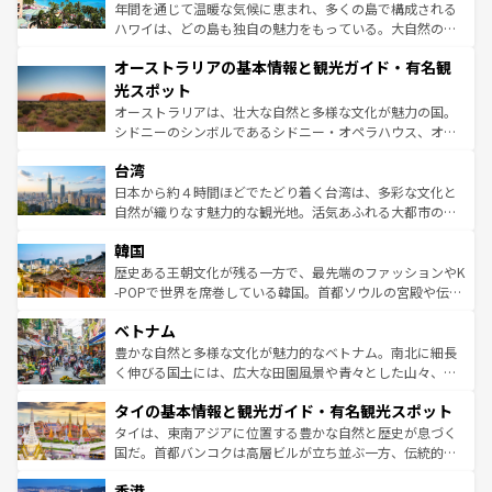
西部には大自然が広がり、グランドキャニオンやイエロー
年間を通じて温暖な気候に恵まれ、多くの島で構成される
ストーン国立公園といった絶景が堪能できる。さらに、南
ハワイは、どの島も独自の魅力をもっている。大自然の神
部のニューオーリンズでは、音楽と美食が融合した独特の
秘を感じたいなら、火山が生み出した壮大な景観を誇るハ
文化が魅力。旅行者はアメリカの各地域で異なる魅力を楽
オーストラリアの基本情報と観光ガイド・有名観
ワイ島は見逃せない。また、定番の観光地といえばオアフ
しみながら、その多様性と豊かな歴史を感じることができ
島だが、静かな自然を求めるならマウイ島やカウアイ島が
光スポット
るだろう。車でのロードトリップや列車の旅も、アメリカ
おすすめ。エメラルドグリーンに輝く海をはじめ、豊かな
オーストラリアは、壮大な自然と多様な文化が魅力の国。
ならではの贅沢な旅のスタイルだ。 なお、新着のアメリカ
文化や歴史が息づいている。「アロハスピリット」と呼ば
シドニーのシンボルであるシドニー・オペラハウス、オー
情報は
コンテンツ一覧
を参照してほしい。
れるおもてなしの心で訪れる人々を迎えてくれるハワイの
ストラリア東海岸北部に広がる大サンゴ礁地帯グレートバ
人々、おいしいローカルフードやハワイアンミュージッ
台湾
リアリーフや大陸中央部にそびえるウルル（エアーズロッ
ク、伝統的なフラダンスなど、すべてがハワイの魅力を彩
ク）、タスマニアの美しい原生林やケアンズの熱帯雨林な
日本から約４時間ほどでたどり着く台湾は、多彩な文化と
っている。訪れるたびに新しい発見と感動が待っているハ
ど、見どころがたくさん。また、カフェやワイン、オージ
自然が織りなす魅力的な観光地。活気あふれる大都市の台
ワイを、存分に味わってほしい。 なお、新着のハワイ情報
ービーフなどの食文化も豊かで、美味しいものであふれて
北やノスタルジックな町並みが人気な九份（ジォウフェ
は
コンテンツ一覧
を参照してほしい。
韓国
いる。アクティビティも充実しており、サーフィンやダイ
ン）、静ひつな山岳地帯である台湾東部など、都市の喧騒
ビング、ハイキングなど、アウトドア好きにはたまらな
と山間の静けさが共存しており、訪れる人に新しい発見と
歴史ある王朝文化が残る一方で、最先端のファッションやK
い。オーストラリアの多彩な魅力を存分に味わいつくそ
驚きをもたらしてくれる。また、奥深い台湾の食文化も魅
-POPで世界を席巻している韓国。首都ソウルの宮殿や伝統
う。 なお、新着のオーストラリア情報は
コンテンツ一覧
を
力で、夜市などの屋台グルメから高級料理、ヘルシーで美
家屋が並ぶエリアでは韓国の歴史と文化に浸ることがで
参照してほしい。
ベトナム
容にもいいと評判のスイーツなど、バラエティ豊かな料理
き、地方に足を延ばせば四季折々の自然美を楽しむことが
が味わえる。 なお、新着の台湾情報は
コンテンツ一覧
を参
できる。そして、キムチや焼肉、絶品のストリートフード
豊かな自然と多様な文化が魅力的なベトナム。南北に細長
照してほしい。
まで、さまざまな韓国料理が待っている。夜には、韓国な
く伸びる国土には、広大な田園風景や青々とした山々、世
らではのナイトライフも堪能できる。あたたかいホスピタ
界遺産に登録された壮大な自然景観が点在し、都市部では
タイの基本情報と観光ガイド・有名観光スポット
リティに包まれながら、韓国の多彩な魅力を心ゆくまで味
急速な発展と共に伝統が息づく。ハノイの古い町並みやホ
わってみてほしい。 なお、新着の韓国情報は
コンテンツ一
ーチミン市のフランス統治時代の建物も、独特の雰囲気を
タイは、東南アジアに位置する豊かな自然と歴史が息づく
覧
を参照してほしい。
醸し出している。また、バラエティの豊かさとおいしさで
国だ。首都バンコクは高層ビルが立ち並ぶ一方、伝統的な
世界中の食通を魅了してやまないベトナム料理も魅力のひ
寺院や市場がいたるところに点在し、古きよき文化と現代
香港
とつ。フォーやバインミー、ベトナムコーヒーなどは、ぜ
の活気が交差している。北部ではチェンマイなどの山岳地