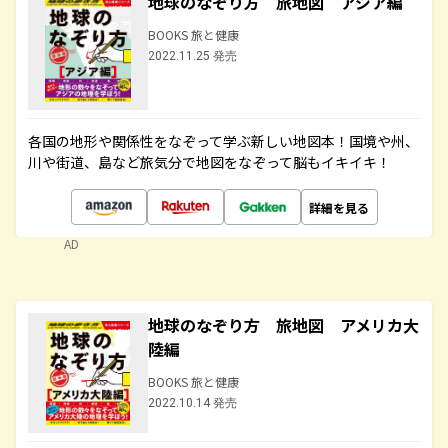
地球のなぞり方 旅地図 アジア編
BOOKS 旅と健康
2022.11.25 発売
各国の地形や関係性をなぞって学ぶ新しい地図本！国境や州、
川や街道、島など旅気分で地図をなぞって脳もイキイキ！
詳細を見る
AD
地球のなぞり方 旅地図 アメリカ大
陸編
BOOKS 旅と健康
2022.10.14 発売