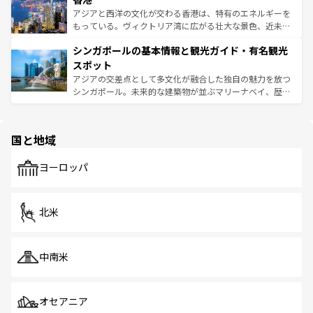
ひ現地で味わいたい。どの地域を訪れてもあたたかい人々
帯で自然と触れ合い、南部ではプーケットやクラビの美し
アジアと西洋の文化が交わる香港は、特有のエネルギーを
が旅行者を迎えてくれるので、きっと忘れられない旅にな
いビーチでリゾート気分を楽しむことができる。タイ料理
もっている。ヴィクトリア湾に広がる壮大な景色、近未来
るはずだ。 なお、新着のベトナム情報は
コンテンツ一覧
を
は世界的に有名で、屋台から高級レストランまで味覚を刺
的なアートスポット、そして歴史と現代が融合した町並
参照してほしい。
シンガポールの基本情報と観光ガイド・有名観光
激する。気候は一年中温暖で、どの季節にも異なる楽しみ
み、どこを訪れても感動するはず。観光スポットが密集し
が待っている。親しみやすいタイの人々、仏教を中心とし
ており、効率よく見どころを回れるのも魅力。息をのむよ
スポット
た文化、そして多様な観光資源が、訪れる旅人を魅了し続
うな絶景から文化的な体験まで、香港を存分に楽しみ尽く
アジアの交差点として多文化が融合した独自の魅力を放つ
ける。 なお、新着のタイ情報は
コンテンツ一覧
を参照して
そう。 なお、新着の香港情報は
コンテンツ一覧
を参照して
シンガポール。未来的な建築物が並ぶマリーナベイ、歴史
ほしい。
ほしい。
と伝統を感じられるエスニックタウン、多数の緑豊かな公
園や自然保護区など、自然が調和した近代的な景観と文化
の多様性あふれるカラフルな町は、どこを歩いても新しい
国と地域
発見がある。さらに、治安のよさや充実した公共交通機関
も、旅行者にとっては魅力的なポイント。グルメも豊富
で、ホーカーズは地元の風情を楽しめる外せないスポット
ヨーロッパ
だ。訪れる人を飽きさせないシンガポールで、多様な魅力
を体感しよう。 なお、新着のシンガポール情報は
コンテン
ツ一覧
を参照してほしい。
北米
中南米
オセアニア