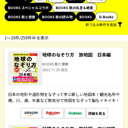
BOOKS スペシャルコラボ
BOOKS 旅の名言＆絶景
BOOKS 旅と健康
BOOKS 旅の読み物
BOOKS
D-Books
絞り込み条件を追加
1〜20件/259件中 を表示
地球のなぞり方 旅地図 日本編
BOOKS 旅と健康
2022.11.25 発売
日本の地形や造形物をなぞって学ぶ新しい地図本！観光名所や
橋、川、湖、半島など旅気分で地図をなぞって脳もイキイキ！
詳細を見る