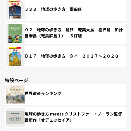
Ｊ３３ 地球の歩き方 墨田区
０２ 地球の歩き方 島旅 奄美大島 喜界島 加計
呂麻島（奄美群島１） ５訂版
Ｄ１７ 地球の歩き方 タイ ２０２７～２０２８
特設ページ
世界遺産ランキング
地球の歩き方 meets クリストファー・ノーラン監督
最新作『オデュッセイア』