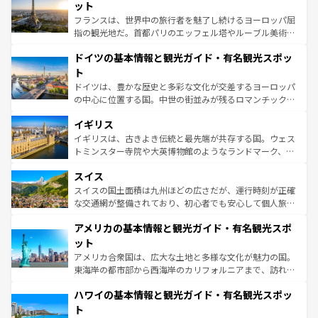
しい。
れる闘牛、そして美味しいタパスが生活の一部となってい
ット
る。首都マドリードの洗練された雰囲気や、バルセロナの
フランスは、世界中の旅行者を魅了し続けるヨーロッパ屈
アートに溢れた街角から、地方では古代ローマ遺跡や中世
指の観光地だ。首都パリのエッフェル塔やルーブル美術館
の城塞都市、穏やかなビーチリゾートまで多彩な表情を見
といった象徴的なスポットから、田舎町の古風な美しさま
せる。地方によって風土や気候が異なるスペインはその個
ドイツの基本情報と観光ガイド・有名観光スポッ
で、幅広い魅力が詰まっている。華麗な宮殿、歴史的な大
性で訪れる人を魅了する。 なお、新着のスペイン情報は
コ
聖堂、美しいビーチ、そして豊かな自然が、訪れる者を心
ト
ンテンツ一覧
を参照してほしい。
から魅了する。また、フランスは美食の国としても知ら
ドイツは、豊かな歴史と多彩な文化が交差するヨーロッパ
れ、フランス料理はユネスコ無形文化遺産にも登録されて
の中心に位置する国。中世の街並みが残るロマンチック街
いる。シャンパンの発祥地であるランス、プロヴァンスの
道から、未来を先取りするようなモダンな都市まで多様な
香り高いラベンダー畑など、多彩な楽しみ方が可能だ。さ
イギリス
顔を持つこの国は、どこを歩いても飽きることがない。ベ
らに、パリ以外の地域にも魅力が溢れており、どの街角に
ルリンの文化的活気、バイエルン州のアルプスの絶景、そ
イギリスは、古きよき伝統と最先端が共存する国。ウェス
も豊かな歴史と文化が息づいている。パリ以外の個性あふ
してライン川沿いのワイン畑といった風景は必見。ビール
トミンスター寺院や大英博物館のようなランドマーク、歴
れる地方に足を運ぶとそれぞれで全く異なる文化を体験で
とソーセージを味わいながら地元の人と過ごす楽しい時間
史ある大学都市、美しい丘陵地帯や牧歌的な風景など、エ
きるだろう。 なお、新着のフランス情報は
コンテンツ一覧
スイス
は、お酒好きな人にはぜひ体験してほしい。 なお、新着の
リアごとに異なる魅力がある。また、優雅なアフタヌーン
を参照してほしい。
ドイツ情報は
コンテンツ一覧
を参照してほしい。
ティー、ビール好きにはたまらない英国パブ、サッカー観
スイスの国土面積は九州ほどの広さだが、運行時刻が正確
戦など、本場だからこそできる体験も豊富。イギリスを旅
な交通網が整備されており、初心者でも安心して個人旅行
して楽しみつくそう。 なお、新着のイギリス情報は
コンテ
を楽しめる。日本同様に時刻表どおりの旅が可能だ。中世
アメリカの基本情報と観光ガイド・有名観光スポ
ンツ一覧
を参照してほしい。
の建物がそのまま残る町や、スイスならではのユニークな
博物館もあり、アルプス観光だけでなく町歩きも満喫する
ット
ことができる。国民の所得が高いため物価も高いが、旅行
アメリカ合衆国は、広大な土地と多様な文化が魅力の国。
者向けの交通パス提供のサービスもあり、うまく活用すれ
東海岸の都市部から西海岸のカリフォルニアまで、訪れる
ば市内交通費無料で観光を楽しむこともできる。 なお、新
場所ごとに異なる風景と体験が待っている。ニューヨーク
着のスイス情報は
コンテンツ一覧
を参照してほしい。
ハワイの基本情報と観光ガイド・有名観光スポッ
のような巨大都市は、観光、ショッピング、エンターテイ
ンメントが詰まった刺激的なスポットだ。一方、アメリカ
ト