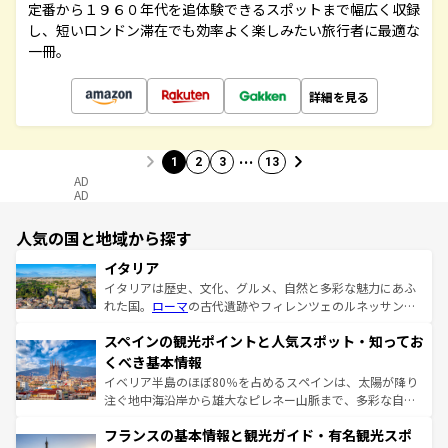
定番から１９６０年代を追体験できるスポットまで幅広く収録
し、短いロンドン滞在でも効率よく楽しみたい旅行者に最適な
一冊。
詳細を見る
…
1
2
3
13
AD
AD
人気の国と地域から探す
イタリア
イタリアは歴史、文化、グルメ、自然と多彩な魅力にあふ
れた国。
ローマ
の古代遺跡やフィレンツェのルネッサンス
美術、ヴェネツィアの運河など、歴史あるスポットはもち
スペインの観光ポイントと人気スポット・知ってお
ろん、トスカーナの美しい田園風景やアマルフィ海岸の絶
景など、自然景観も見逃せない。観光の合間には、本場の
くべき基本情報
ピザやパスタなど、絶品のイタリア料理を堪能することも
イベリア半島のほぼ80％を占めるスペインは、太陽が降り
できる。朝目覚めてから夜眠るまで、すべての瞬間を楽し
注ぐ地中海沿岸から雄大なピレネー山脈まで、多彩な自然
ませてくれるイタリアで、忘れられない旅をしてみよう！
と文化が詰まったヨーロッパ屈指の旅行先だ。多様な地域
なお、新着のイタリア情報は
コンテンツ一覧
を参照してほ
フランスの基本情報と観光ガイド・有名観光スポ
文化が根付くこの国では、情熱的なフラメンコ、熱気あふ