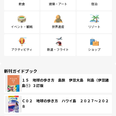
飲食
建築・アート
宿泊
イベント・観戦
世界遺産
リゾート
アクティビティ
鉄道・フライト
ショップ
新刊ガイドブック
１５ 地球の歩き方 島旅 伊豆大島 利島（伊豆諸
島①）３訂版
Ｃ０２ 地球の歩き方 ハワイ島 ２０２７～２０２
８