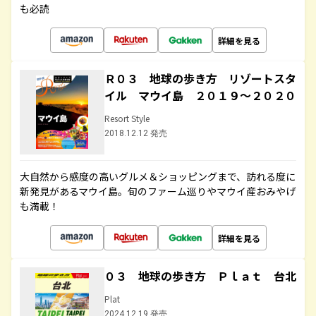
も必読
詳細を見る
Ｒ０３ 地球の歩き方 リゾートスタ
イル マウイ島 ２０１９～２０２０
Resort Style
2018.12.12 発売
大自然から感度の高いグルメ＆ショッピングまで、訪れる度に
新発見があるマウイ島。旬のファーム巡りやマウイ産おみやげ
も満載！
詳細を見る
０３ 地球の歩き方 Ｐｌａｔ 台北
Plat
2024.12.19 発売