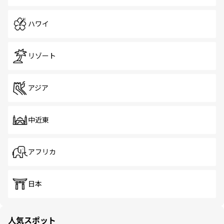
ハワイ
リゾート
アジア
中近東
アフリカ
日本
人気スポット