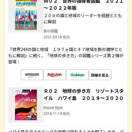
Ｗ０２ 世界の指導者図鑑 ２０２１
～２０２２年版
２０８の国と地域のリーダーを経歴ととも
に解説
旅の図鑑
2021.03.18 発売
『世界244の国と地域 １９７ヵ国と４７地域を旅の雑学とと
もに解説』に続く、「地球の歩き方」の図鑑シリーズ第２弾が
登場！
詳細を見る
Ｒ０２ 地球の歩き方 リゾートスタ
イル ハワイ島 ２０１９～２０２０
Resort Style
2018.11.14 発売
ハワイ島のダイナミックな自然は訪れる人々を魅了します。パ