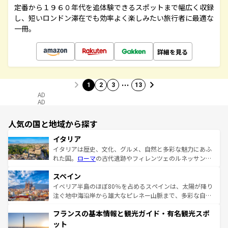
定番から１９６０年代を追体験できるスポットまで幅広く収録
し、短いロンドン滞在でも効率よく楽しみたい旅行者に最適な
一冊。
詳細を見る
…
1
2
3
13
AD
AD
人気の国と地域から探す
イタリア
イタリアは歴史、文化、グルメ、自然と多彩な魅力にあふ
れた国。
ローマ
の古代遺跡やフィレンツェのルネッサンス
美術、ヴェネツィアの運河など、歴史あるスポットはもち
スペイン
ろん、トスカーナの美しい田園風景やアマルフィ海岸の絶
景など、自然景観も見逃せない。観光の合間には、本場の
イベリア半島のほぼ80％を占めるスペインは、太陽が降り
ピザやパスタなど、絶品のイタリア料理を堪能することも
注ぐ地中海沿岸から雄大なピレネー山脈まで、多彩な自然
できる。朝目覚めてから夜眠るまで、すべての瞬間を楽し
と文化が詰まったヨーロッパ屈指の旅行先だ。多様な地域
フランスの基本情報と観光ガイド・有名観光スポ
ませてくれるイタリアで、忘れられない旅をしてみよう！
文化が根付くこの国では、情熱的なフラメンコ、熱気あふ
なお、新着のイタリア情報は
コンテンツ一覧
を参照してほ
れる闘牛、そして美味しいタパスが生活の一部となってい
ット