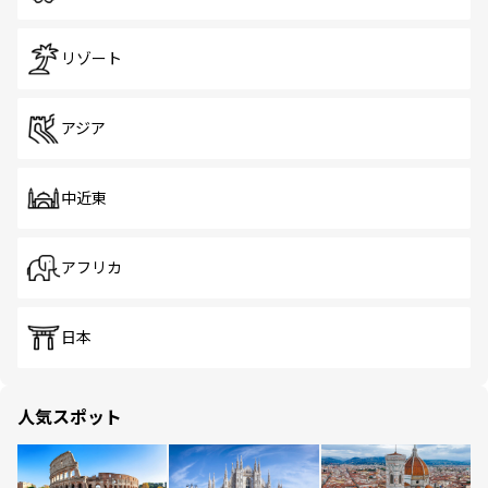
リゾート
アジア
中近東
アフリカ
日本
人気スポット