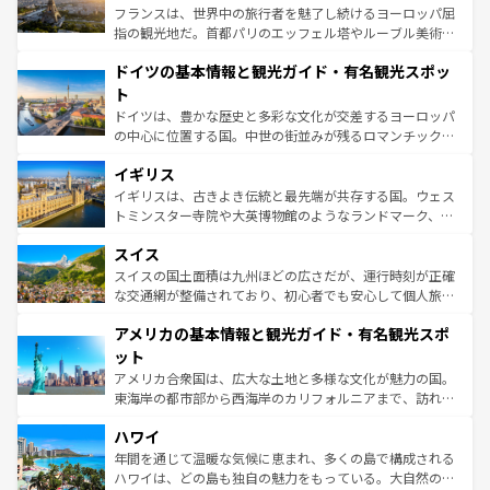
しい。
る。首都マドリードの洗練された雰囲気や、バルセロナの
フランスは、世界中の旅行者を魅了し続けるヨーロッパ屈
アートに溢れた街角から、地方では古代ローマ遺跡や中世
指の観光地だ。首都パリのエッフェル塔やルーブル美術館
の城塞都市、穏やかなビーチリゾートまで多彩な表情を見
といった象徴的なスポットから、田舎町の古風な美しさま
せる。地方によって風土や気候が異なるスペインはその個
ドイツの基本情報と観光ガイド・有名観光スポッ
で、幅広い魅力が詰まっている。華麗な宮殿、歴史的な大
性で訪れる人を魅了する。 なお、新着のスペイン情報は
コ
聖堂、美しいビーチ、そして豊かな自然が、訪れる者を心
ト
ンテンツ一覧
を参照してほしい。
から魅了する。また、フランスは美食の国としても知ら
ドイツは、豊かな歴史と多彩な文化が交差するヨーロッパ
れ、フランス料理はユネスコ無形文化遺産にも登録されて
の中心に位置する国。中世の街並みが残るロマンチック街
いる。シャンパンの発祥地であるランス、プロヴァンスの
道から、未来を先取りするようなモダンな都市まで多様な
香り高いラベンダー畑など、多彩な楽しみ方が可能だ。さ
イギリス
顔を持つこの国は、どこを歩いても飽きることがない。ベ
らに、パリ以外の地域にも魅力が溢れており、どの街角に
ルリンの文化的活気、バイエルン州のアルプスの絶景、そ
イギリスは、古きよき伝統と最先端が共存する国。ウェス
も豊かな歴史と文化が息づいている。パリ以外の個性あふ
してライン川沿いのワイン畑といった風景は必見。ビール
トミンスター寺院や大英博物館のようなランドマーク、歴
れる地方に足を運ぶとそれぞれで全く異なる文化を体験で
とソーセージを味わいながら地元の人と過ごす楽しい時間
史ある大学都市、美しい丘陵地帯や牧歌的な風景など、エ
きるだろう。 なお、新着のフランス情報は
コンテンツ一覧
スイス
は、お酒好きな人にはぜひ体験してほしい。 なお、新着の
リアごとに異なる魅力がある。また、優雅なアフタヌーン
を参照してほしい。
ドイツ情報は
コンテンツ一覧
を参照してほしい。
ティー、ビール好きにはたまらない英国パブ、サッカー観
スイスの国土面積は九州ほどの広さだが、運行時刻が正確
戦など、本場だからこそできる体験も豊富。イギリスを旅
な交通網が整備されており、初心者でも安心して個人旅行
して楽しみつくそう。 なお、新着のイギリス情報は
コンテ
を楽しめる。日本同様に時刻表どおりの旅が可能だ。中世
アメリカの基本情報と観光ガイド・有名観光スポ
ンツ一覧
を参照してほしい。
の建物がそのまま残る町や、スイスならではのユニークな
博物館もあり、アルプス観光だけでなく町歩きも満喫する
ット
ことができる。国民の所得が高いため物価も高いが、旅行
アメリカ合衆国は、広大な土地と多様な文化が魅力の国。
者向けの交通パス提供のサービスもあり、うまく活用すれ
東海岸の都市部から西海岸のカリフォルニアまで、訪れる
ば市内交通費無料で観光を楽しむこともできる。 なお、新
場所ごとに異なる風景と体験が待っている。ニューヨーク
着のスイス情報は
コンテンツ一覧
を参照してほしい。
ハワイ
のような巨大都市は、観光、ショッピング、エンターテイ
ンメントが詰まった刺激的なスポットだ。一方、アメリカ
年間を通じて温暖な気候に恵まれ、多くの島で構成される
西部には大自然が広がり、グランドキャニオンやイエロー
ハワイは、どの島も独自の魅力をもっている。大自然の神