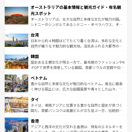
ストーン国立公園といった絶景が堪能できる。さらに、南
秘を感じたいなら、火山が生み出した壮大な景観を誇るハ
オーストラリアの基本情報と観光ガイド・有名観
部のニューオーリンズでは、音楽と美食が融合した独特の
ワイ島は見逃せない。また、定番の観光地といえばオアフ
文化が魅力。旅行者はアメリカの各地域で異なる魅力を楽
島だが、静かな自然を求めるならマウイ島やカウアイ島が
光スポット
しみながら、その多様性と豊かな歴史を感じることができ
おすすめ。エメラルドグリーンに輝く海をはじめ、豊かな
オーストラリアは、壮大な自然と多様な文化が魅力の国。
るだろう。車でのロードトリップや列車の旅も、アメリカ
文化や歴史が息づいている。「アロハスピリット」と呼ば
シドニーのシンボルであるシドニー・オペラハウス、オー
ならではの贅沢な旅のスタイルだ。 なお、新着のアメリカ
れるおもてなしの心で訪れる人々を迎えてくれるハワイの
ストラリア東海岸北部に広がる大サンゴ礁地帯グレートバ
情報は
コンテンツ一覧
を参照してほしい。
人々、おいしいローカルフードやハワイアンミュージッ
台湾
リアリーフや大陸中央部にそびえるウルル（エアーズロッ
ク、伝統的なフラダンスなど、すべてがハワイの魅力を彩
ク）、タスマニアの美しい原生林やケアンズの熱帯雨林な
日本から約４時間ほどでたどり着く台湾は、多彩な文化と
っている。訪れるたびに新しい発見と感動が待っているハ
ど、見どころがたくさん。また、カフェやワイン、オージ
自然が織りなす魅力的な観光地。活気あふれる大都市の台
ワイを、存分に味わってほしい。 なお、新着のハワイ情報
ービーフなどの食文化も豊かで、美味しいものであふれて
北やノスタルジックな町並みが人気な九份（ジォウフェ
は
コンテンツ一覧
を参照してほしい。
韓国
いる。アクティビティも充実しており、サーフィンやダイ
ン）、静ひつな山岳地帯である台湾東部など、都市の喧騒
ビング、ハイキングなど、アウトドア好きにはたまらな
と山間の静けさが共存しており、訪れる人に新しい発見と
歴史ある王朝文化が残る一方で、最先端のファッションやK
い。オーストラリアの多彩な魅力を存分に味わいつくそ
驚きをもたらしてくれる。また、奥深い台湾の食文化も魅
-POPで世界を席巻している韓国。首都ソウルの宮殿や伝統
う。 なお、新着のオーストラリア情報は
コンテンツ一覧
を
力で、夜市などの屋台グルメから高級料理、ヘルシーで美
家屋が並ぶエリアでは韓国の歴史と文化に浸ることがで
参照してほしい。
ベトナム
容にもいいと評判のスイーツなど、バラエティ豊かな料理
き、地方に足を延ばせば四季折々の自然美を楽しむことが
が味わえる。 なお、新着の台湾情報は
コンテンツ一覧
を参
できる。そして、キムチや焼肉、絶品のストリートフード
豊かな自然と多様な文化が魅力的なベトナム。南北に細長
照してほしい。
まで、さまざまな韓国料理が待っている。夜には、韓国な
く伸びる国土には、広大な田園風景や青々とした山々、世
らではのナイトライフも堪能できる。あたたかいホスピタ
界遺産に登録された壮大な自然景観が点在し、都市部では
タイ
リティに包まれながら、韓国の多彩な魅力を心ゆくまで味
急速な発展と共に伝統が息づく。ハノイの古い町並みやホ
わってみてほしい。 なお、新着の韓国情報は
コンテンツ一
ーチミン市のフランス統治時代の建物も、独特の雰囲気を
タイは、東南アジアに位置する豊かな自然と歴史が息づく
覧
を参照してほしい。
醸し出している。また、バラエティの豊かさとおいしさで
国だ。首都バンコクは高層ビルが立ち並ぶ一方、伝統的な
世界中の食通を魅了してやまないベトナム料理も魅力のひ
寺院や市場がいたるところに点在し、古きよき文化と現代
香港
とつ。フォーやバインミー、ベトナムコーヒーなどは、ぜ
の活気が交差している。北部ではチェンマイなどの山岳地
ひ現地で味わいたい。どの地域を訪れてもあたたかい人々
帯で自然と触れ合い、南部ではプーケットやクラビの美し
アジアと西洋の文化が交わる香港は、特有のエネルギーを
が旅行者を迎えてくれるので、きっと忘れられない旅にな
いビーチでリゾート気分を楽しむことができる。タイ料理
もっている。ヴィクトリア湾に広がる壮大な景色、近未来