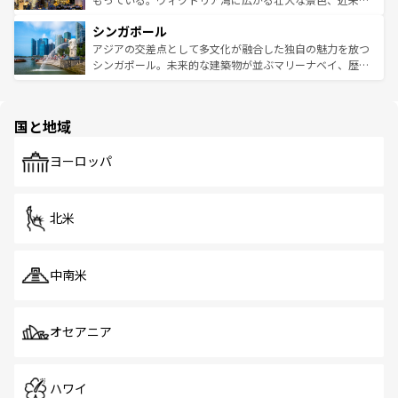
るはずだ。 なお、新着のベトナム情報は
コンテンツ一覧
を
は世界的に有名で、屋台から高級レストランまで味覚を刺
的なアートスポット、そして歴史と現代が融合した町並
参照してほしい。
シンガポール
激する。気候は一年中温暖で、どの季節にも異なる楽しみ
み、どこを訪れても感動するはず。観光スポットが密集し
が待っている。親しみやすいタイの人々、仏教を中心とし
ており、効率よく見どころを回れるのも魅力。息をのむよ
アジアの交差点として多文化が融合した独自の魅力を放つ
た文化、そして多様な観光資源が、訪れる旅人を魅了し続
うな絶景から文化的な体験まで、香港を存分に楽しみ尽く
シンガポール。未来的な建築物が並ぶマリーナベイ、歴史
ける。 なお、新着のタイ情報は
コンテンツ一覧
を参照して
そう。 なお、新着の香港情報は
コンテンツ一覧
を参照して
と伝統を感じられるエスニックタウン、多数の緑豊かな公
ほしい。
ほしい。
園や自然保護区など、自然が調和した近代的な景観と文化
の多様性あふれるカラフルな町は、どこを歩いても新しい
国と地域
発見がある。さらに、治安のよさや充実した公共交通機関
も、旅行者にとっては魅力的なポイント。グルメも豊富
で、ホーカーズは地元の風情を楽しめる外せないスポット
ヨーロッパ
だ。訪れる人を飽きさせないシンガポールで、多様な魅力
を体感しよう。 なお、新着のシンガポール情報は
コンテン
ツ一覧
を参照してほしい。
北米
中南米
オセアニア
ハワイ