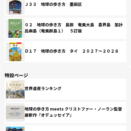
Ｊ３３ 地球の歩き方 墨田区
０２ 地球の歩き方 島旅 奄美大島 喜界島 加計
呂麻島（奄美群島１） ５訂版
Ｄ１７ 地球の歩き方 タイ ２０２７～２０２８
特設ページ
世界遺産ランキング
地球の歩き方 meets クリストファー・ノーラン監督
最新作『オデュッセイア』