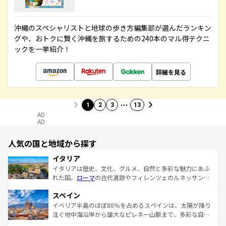
沖縄のスペシャリストと地球の歩き方編集部が選んだランキン
グや、おトクに賢く沖縄を旅するための240本のマル得テクニ
ックを一挙紹介！
詳細を見る
…
1
2
3
13
AD
AD
人気の国と地域から探す
イタリア
イタリアは歴史、文化、グルメ、自然と多彩な魅力にあふ
れた国。
ローマ
の古代遺跡やフィレンツェのルネッサンス
美術、ヴェネツィアの運河など、歴史あるスポットはもち
スペイン
ろん、トスカーナの美しい田園風景やアマルフィ海岸の絶
景など、自然景観も見逃せない。観光の合間には、本場の
イベリア半島のほぼ80％を占めるスペインは、太陽が降り
ピザやパスタなど、絶品のイタリア料理を堪能することも
注ぐ地中海沿岸から雄大なピレネー山脈まで、多彩な自然
できる。朝目覚めてから夜眠るまで、すべての瞬間を楽し
と文化が詰まったヨーロッパ屈指の旅行先だ。多様な地域