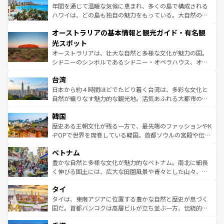
ンメントが詰まった刺激的なスポットだ。一方、アメリカ
年間を通じて温暖な気候に恵まれ、多くの島で構成される
西部には大自然が広がり、グランドキャニオンやイエロー
ハワイは、どの島も独自の魅力をもっている。大自然の神
ストーン国立公園といった絶景が堪能できる。さらに、南
秘を感じたいなら、火山が生み出した壮大な景観を誇るハ
オーストラリアの基本情報と観光ガイド・有名観
部のニューオーリンズでは、音楽と美食が融合した独特の
ワイ島は見逃せない。また、定番の観光地といえばオアフ
文化が魅力。旅行者はアメリカの各地域で異なる魅力を楽
島だが、静かな自然を求めるならマウイ島やカウアイ島が
光スポット
しみながら、その多様性と豊かな歴史を感じることができ
おすすめ。エメラルドグリーンに輝く海をはじめ、豊かな
オーストラリアは、壮大な自然と多様な文化が魅力の国。
るだろう。車でのロードトリップや列車の旅も、アメリカ
文化や歴史が息づいている。「アロハスピリット」と呼ば
シドニーのシンボルであるシドニー・オペラハウス、オー
ならではの贅沢な旅のスタイルだ。 なお、新着のアメリカ
れるおもてなしの心で訪れる人々を迎えてくれるハワイの
ストラリア東海岸北部に広がる大サンゴ礁地帯グレートバ
情報は
コンテンツ一覧
を参照してほしい。
人々、おいしいローカルフードやハワイアンミュージッ
台湾
リアリーフや大陸中央部にそびえるウルル（エアーズロッ
ク、伝統的なフラダンスなど、すべてがハワイの魅力を彩
ク）、タスマニアの美しい原生林やケアンズの熱帯雨林な
日本から約４時間ほどでたどり着く台湾は、多彩な文化と
っている。訪れるたびに新しい発見と感動が待っているハ
ど、見どころがたくさん。また、カフェやワイン、オージ
自然が織りなす魅力的な観光地。活気あふれる大都市の台
ワイを、存分に味わってほしい。 なお、新着のハワイ情報
ービーフなどの食文化も豊かで、美味しいものであふれて
北やノスタルジックな町並みが人気な九份（ジォウフェ
は
コンテンツ一覧
を参照してほしい。
韓国
いる。アクティビティも充実しており、サーフィンやダイ
ン）、静ひつな山岳地帯である台湾東部など、都市の喧騒
ビング、ハイキングなど、アウトドア好きにはたまらな
と山間の静けさが共存しており、訪れる人に新しい発見と
歴史ある王朝文化が残る一方で、最先端のファッションやK
い。オーストラリアの多彩な魅力を存分に味わいつくそ
驚きをもたらしてくれる。また、奥深い台湾の食文化も魅
-POPで世界を席巻している韓国。首都ソウルの宮殿や伝統
う。 なお、新着のオーストラリア情報は
コンテンツ一覧
を
力で、夜市などの屋台グルメから高級料理、ヘルシーで美
家屋が並ぶエリアでは韓国の歴史と文化に浸ることがで
参照してほしい。
ベトナム
容にもいいと評判のスイーツなど、バラエティ豊かな料理
き、地方に足を延ばせば四季折々の自然美を楽しむことが
が味わえる。 なお、新着の台湾情報は
コンテンツ一覧
を参
できる。そして、キムチや焼肉、絶品のストリートフード
豊かな自然と多様な文化が魅力的なベトナム。南北に細長
照してほしい。
まで、さまざまな韓国料理が待っている。夜には、韓国な
く伸びる国土には、広大な田園風景や青々とした山々、世
らではのナイトライフも堪能できる。あたたかいホスピタ
界遺産に登録された壮大な自然景観が点在し、都市部では
タイ
リティに包まれながら、韓国の多彩な魅力を心ゆくまで味
急速な発展と共に伝統が息づく。ハノイの古い町並みやホ
わってみてほしい。 なお、新着の韓国情報は
コンテンツ一
ーチミン市のフランス統治時代の建物も、独特の雰囲気を
タイは、東南アジアに位置する豊かな自然と歴史が息づく
覧
を参照してほしい。
醸し出している。また、バラエティの豊かさとおいしさで
国だ。首都バンコクは高層ビルが立ち並ぶ一方、伝統的な
世界中の食通を魅了してやまないベトナム料理も魅力のひ
寺院や市場がいたるところに点在し、古きよき文化と現代