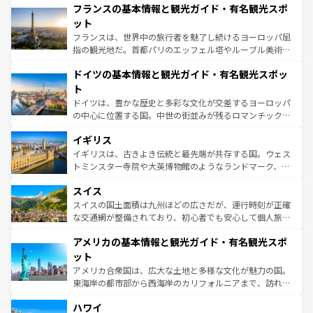
フランスの基本情報と観光ガイド・有名観光スポ
ませてくれるイタリアで、忘れられない旅をしてみよう！
文化が根付くこの国では、情熱的なフラメンコ、熱気あふ
なお、新着のイタリア情報は
コンテンツ一覧
を参照してほ
れる闘牛、そして美味しいタパスが生活の一部となってい
ット
しい。
る。首都マドリードの洗練された雰囲気や、バルセロナの
フランスは、世界中の旅行者を魅了し続けるヨーロッパ屈
アートに溢れた街角から、地方では古代ローマ遺跡や中世
指の観光地だ。首都パリのエッフェル塔やルーブル美術館
の城塞都市、穏やかなビーチリゾートまで多彩な表情を見
といった象徴的なスポットから、田舎町の古風な美しさま
せる。地方によって風土や気候が異なるスペインはその個
ドイツの基本情報と観光ガイド・有名観光スポッ
で、幅広い魅力が詰まっている。華麗な宮殿、歴史的な大
性で訪れる人を魅了する。 なお、新着のスペイン情報は
コ
聖堂、美しいビーチ、そして豊かな自然が、訪れる者を心
ト
ンテンツ一覧
を参照してほしい。
から魅了する。また、フランスは美食の国としても知ら
ドイツは、豊かな歴史と多彩な文化が交差するヨーロッパ
れ、フランス料理はユネスコ無形文化遺産にも登録されて
の中心に位置する国。中世の街並みが残るロマンチック街
いる。シャンパンの発祥地であるランス、プロヴァンスの
道から、未来を先取りするようなモダンな都市まで多様な
香り高いラベンダー畑など、多彩な楽しみ方が可能だ。さ
イギリス
顔を持つこの国は、どこを歩いても飽きることがない。ベ
らに、パリ以外の地域にも魅力が溢れており、どの街角に
ルリンの文化的活気、バイエルン州のアルプスの絶景、そ
イギリスは、古きよき伝統と最先端が共存する国。ウェス
も豊かな歴史と文化が息づいている。パリ以外の個性あふ
してライン川沿いのワイン畑といった風景は必見。ビール
トミンスター寺院や大英博物館のようなランドマーク、歴
れる地方に足を運ぶとそれぞれで全く異なる文化を体験で
とソーセージを味わいながら地元の人と過ごす楽しい時間
史ある大学都市、美しい丘陵地帯や牧歌的な風景など、エ
きるだろう。 なお、新着のフランス情報は
コンテンツ一覧
スイス
は、お酒好きな人にはぜひ体験してほしい。 なお、新着の
リアごとに異なる魅力がある。また、優雅なアフタヌーン
を参照してほしい。
ドイツ情報は
コンテンツ一覧
を参照してほしい。
ティー、ビール好きにはたまらない英国パブ、サッカー観
スイスの国土面積は九州ほどの広さだが、運行時刻が正確
戦など、本場だからこそできる体験も豊富。イギリスを旅
な交通網が整備されており、初心者でも安心して個人旅行
して楽しみつくそう。 なお、新着のイギリス情報は
コンテ
を楽しめる。日本同様に時刻表どおりの旅が可能だ。中世
アメリカの基本情報と観光ガイド・有名観光スポ
ンツ一覧
を参照してほしい。
の建物がそのまま残る町や、スイスならではのユニークな
博物館もあり、アルプス観光だけでなく町歩きも満喫する
ット
ことができる。国民の所得が高いため物価も高いが、旅行
アメリカ合衆国は、広大な土地と多様な文化が魅力の国。
者向けの交通パス提供のサービスもあり、うまく活用すれ
東海岸の都市部から西海岸のカリフォルニアまで、訪れる
ば市内交通費無料で観光を楽しむこともできる。 なお、新
場所ごとに異なる風景と体験が待っている。ニューヨーク
着のスイス情報は
コンテンツ一覧
を参照してほしい。
ハワイ
のような巨大都市は、観光、ショッピング、エンターテイ