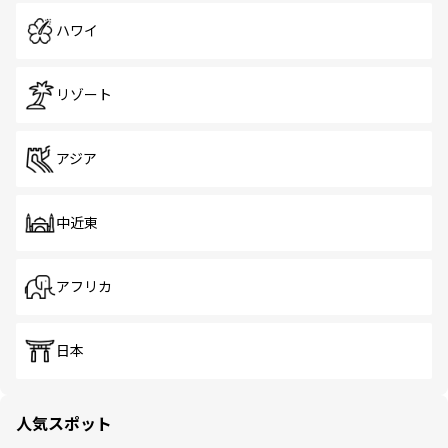
ハワイ
リゾート
アジア
中近東
アフリカ
日本
人気スポット