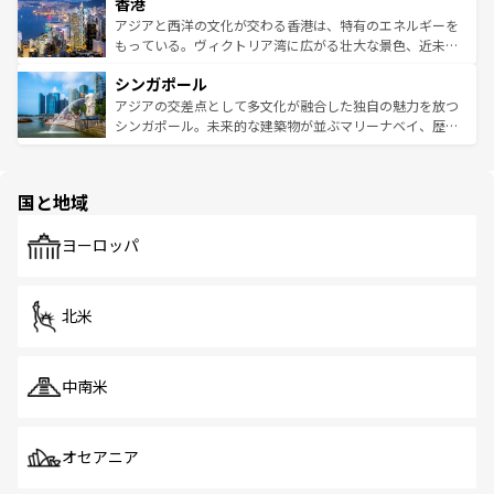
香港
とつ。フォーやバインミー、ベトナムコーヒーなどは、ぜ
の活気が交差している。北部ではチェンマイなどの山岳地
ひ現地で味わいたい。どの地域を訪れてもあたたかい人々
帯で自然と触れ合い、南部ではプーケットやクラビの美し
アジアと西洋の文化が交わる香港は、特有のエネルギーを
が旅行者を迎えてくれるので、きっと忘れられない旅にな
いビーチでリゾート気分を楽しむことができる。タイ料理
もっている。ヴィクトリア湾に広がる壮大な景色、近未来
るはずだ。 なお、新着のベトナム情報は
コンテンツ一覧
を
は世界的に有名で、屋台から高級レストランまで味覚を刺
的なアートスポット、そして歴史と現代が融合した町並
参照してほしい。
シンガポール
激する。気候は一年中温暖で、どの季節にも異なる楽しみ
み、どこを訪れても感動するはず。観光スポットが密集し
が待っている。親しみやすいタイの人々、仏教を中心とし
ており、効率よく見どころを回れるのも魅力。息をのむよ
アジアの交差点として多文化が融合した独自の魅力を放つ
た文化、そして多様な観光資源が、訪れる旅人を魅了し続
うな絶景から文化的な体験まで、香港を存分に楽しみ尽く
シンガポール。未来的な建築物が並ぶマリーナベイ、歴史
ける。 なお、新着のタイ情報は
コンテンツ一覧
を参照して
そう。 なお、新着の香港情報は
コンテンツ一覧
を参照して
と伝統を感じられるエスニックタウン、多数の緑豊かな公
ほしい。
ほしい。
園や自然保護区など、自然が調和した近代的な景観と文化
の多様性あふれるカラフルな町は、どこを歩いても新しい
国と地域
発見がある。さらに、治安のよさや充実した公共交通機関
も、旅行者にとっては魅力的なポイント。グルメも豊富
で、ホーカーズは地元の風情を楽しめる外せないスポット
ヨーロッパ
だ。訪れる人を飽きさせないシンガポールで、多様な魅力
を体感しよう。 なお、新着のシンガポール情報は
コンテン
ツ一覧
を参照してほしい。
北米
中南米
オセアニア