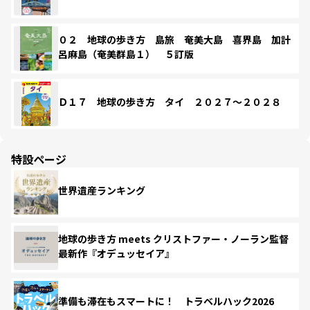
０２ 地球の歩き方 島旅 奄美大島 喜界島 加計
呂麻島（奄美群島１） ５訂版
Ｄ１７ 地球の歩き方 タイ ２０２７～２０２８
特設ページ
世界遺産ランキング
地球の歩き方 meets クリストファー・ノーラン監督
最新作『オデュッセイア』
準備も滞在もスマートに！ トラベルハック2026