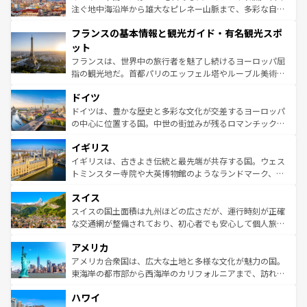
ピザやパスタなど、絶品のイタリア料理を堪能することも
注ぐ地中海沿岸から雄大なピレネー山脈まで、多彩な自然
できる。朝目覚めてから夜眠るまで、すべての瞬間を楽し
と文化が詰まったヨーロッパ屈指の旅行先だ。多様な地域
フランスの基本情報と観光ガイド・有名観光スポ
ませてくれるイタリアで、忘れられない旅をしてみよう！
文化が根付くこの国では、情熱的なフラメンコ、熱気あふ
なお、新着のイタリア情報は
コンテンツ一覧
を参照してほ
れる闘牛、そして美味しいタパスが生活の一部となってい
ット
しい。
る。首都マドリードの洗練された雰囲気や、バルセロナの
フランスは、世界中の旅行者を魅了し続けるヨーロッパ屈
アートに溢れた街角から、地方では古代ローマ遺跡や中世
指の観光地だ。首都パリのエッフェル塔やルーブル美術館
の城塞都市、穏やかなビーチリゾートまで多彩な表情を見
といった象徴的なスポットから、田舎町の古風な美しさま
せる。地方によって風土や気候が異なるスペインはその個
ドイツ
で、幅広い魅力が詰まっている。華麗な宮殿、歴史的な大
性で訪れる人を魅了する。 なお、新着のスペイン情報は
コ
聖堂、美しいビーチ、そして豊かな自然が、訪れる者を心
ドイツは、豊かな歴史と多彩な文化が交差するヨーロッパ
ンテンツ一覧
を参照してほしい。
から魅了する。また、フランスは美食の国としても知ら
の中心に位置する国。中世の街並みが残るロマンチック街
れ、フランス料理はユネスコ無形文化遺産にも登録されて
道から、未来を先取りするようなモダンな都市まで多様な
イギリス
いる。シャンパンの発祥地であるランス、プロヴァンスの
顔を持つこの国は、どこを歩いても飽きることがない。ベ
香り高いラベンダー畑など、多彩な楽しみ方が可能だ。さ
ルリンの文化的活気、バイエルン州のアルプスの絶景、そ
イギリスは、古きよき伝統と最先端が共存する国。ウェス
らに、パリ以外の地域にも魅力が溢れており、どの街角に
してライン川沿いのワイン畑といった風景は必見。ビール
トミンスター寺院や大英博物館のようなランドマーク、歴
も豊かな歴史と文化が息づいている。パリ以外の個性あふ
とソーセージを味わいながら地元の人と過ごす楽しい時間
史ある大学都市、美しい丘陵地帯や牧歌的な風景など、エ
れる地方に足を運ぶとそれぞれで全く異なる文化を体験で
スイス
は、お酒好きな人にはぜひ体験してほしい。 なお、新着の
リアごとに異なる魅力がある。また、優雅なアフタヌーン
きるだろう。 なお、新着のフランス情報は
コンテンツ一覧
ドイツ情報は
コンテンツ一覧
を参照してほしい。
ティー、ビール好きにはたまらない英国パブ、サッカー観
スイスの国土面積は九州ほどの広さだが、運行時刻が正確
を参照してほしい。
戦など、本場だからこそできる体験も豊富。イギリスを旅
な交通網が整備されており、初心者でも安心して個人旅行
して楽しみつくそう。 なお、新着のイギリス情報は
コンテ
を楽しめる。日本同様に時刻表どおりの旅が可能だ。中世
アメリカ
ンツ一覧
を参照してほしい。
の建物がそのまま残る町や、スイスならではのユニークな
博物館もあり、アルプス観光だけでなく町歩きも満喫する
アメリカ合衆国は、広大な土地と多様な文化が魅力の国。
ことができる。国民の所得が高いため物価も高いが、旅行
東海岸の都市部から西海岸のカリフォルニアまで、訪れる
者向けの交通パス提供のサービスもあり、うまく活用すれ
場所ごとに異なる風景と体験が待っている。ニューヨーク
ハワイ
ば市内交通費無料で観光を楽しむこともできる。 なお、新
のような巨大都市は、観光、ショッピング、エンターテイ