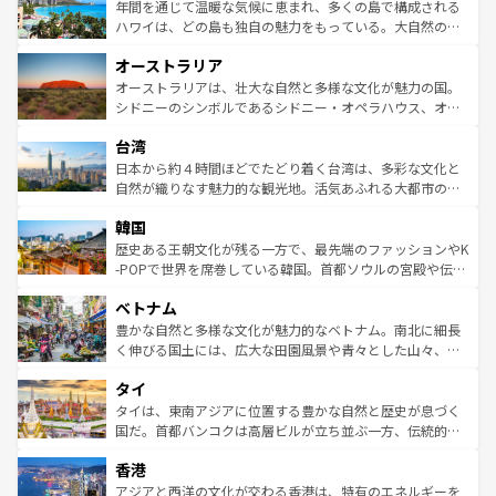
着のスイス情報は
コンテンツ一覧
を参照してほしい。
ンメントが詰まった刺激的なスポットだ。一方、アメリカ
年間を通じて温暖な気候に恵まれ、多くの島で構成される
西部には大自然が広がり、グランドキャニオンやイエロー
ハワイは、どの島も独自の魅力をもっている。大自然の神
ストーン国立公園といった絶景が堪能できる。さらに、南
秘を感じたいなら、火山が生み出した壮大な景観を誇るハ
オーストラリア
部のニューオーリンズでは、音楽と美食が融合した独特の
ワイ島は見逃せない。また、定番の観光地といえばオアフ
文化が魅力。旅行者はアメリカの各地域で異なる魅力を楽
島だが、静かな自然を求めるならマウイ島やカウアイ島が
オーストラリアは、壮大な自然と多様な文化が魅力の国。
しみながら、その多様性と豊かな歴史を感じることができ
おすすめ。エメラルドグリーンに輝く海をはじめ、豊かな
シドニーのシンボルであるシドニー・オペラハウス、オー
るだろう。車でのロードトリップや列車の旅も、アメリカ
文化や歴史が息づいている。「アロハスピリット」と呼ば
ストラリア東海岸北部に広がる大サンゴ礁地帯グレートバ
ならではの贅沢な旅のスタイルだ。 なお、新着のアメリカ
台湾
れるおもてなしの心で訪れる人々を迎えてくれるハワイの
リアリーフや大陸中央部にそびえるウルル（エアーズロッ
情報は
コンテンツ一覧
を参照してほしい。
人々、おいしいローカルフードやハワイアンミュージッ
ク）、タスマニアの美しい原生林やケアンズの熱帯雨林な
日本から約４時間ほどでたどり着く台湾は、多彩な文化と
ク、伝統的なフラダンスなど、すべてがハワイの魅力を彩
ど、見どころがたくさん。また、カフェやワイン、オージ
自然が織りなす魅力的な観光地。活気あふれる大都市の台
っている。訪れるたびに新しい発見と感動が待っているハ
ービーフなどの食文化も豊かで、美味しいものであふれて
北やノスタルジックな町並みが人気な九份（ジォウフェ
ワイを、存分に味わってほしい。 なお、新着のハワイ情報
韓国
いる。アクティビティも充実しており、サーフィンやダイ
ン）、静ひつな山岳地帯である台湾東部など、都市の喧騒
は
コンテンツ一覧
を参照してほしい。
ビング、ハイキングなど、アウトドア好きにはたまらな
と山間の静けさが共存しており、訪れる人に新しい発見と
歴史ある王朝文化が残る一方で、最先端のファッションやK
い。オーストラリアの多彩な魅力を存分に味わいつくそ
驚きをもたらしてくれる。また、奥深い台湾の食文化も魅
-POPで世界を席巻している韓国。首都ソウルの宮殿や伝統
う。 なお、新着のオーストラリア情報は
コンテンツ一覧
を
力で、夜市などの屋台グルメから高級料理、ヘルシーで美
家屋が並ぶエリアでは韓国の歴史と文化に浸ることがで
参照してほしい。
ベトナム
容にもいいと評判のスイーツなど、バラエティ豊かな料理
き、地方に足を延ばせば四季折々の自然美を楽しむことが
が味わえる。 なお、新着の台湾情報は
コンテンツ一覧
を参
できる。そして、キムチや焼肉、絶品のストリートフード
豊かな自然と多様な文化が魅力的なベトナム。南北に細長
照してほしい。
まで、さまざまな韓国料理が待っている。夜には、韓国な
く伸びる国土には、広大な田園風景や青々とした山々、世
らではのナイトライフも堪能できる。あたたかいホスピタ
界遺産に登録された壮大な自然景観が点在し、都市部では
タイ
リティに包まれながら、韓国の多彩な魅力を心ゆくまで味
急速な発展と共に伝統が息づく。ハノイの古い町並みやホ
わってみてほしい。 なお、新着の韓国情報は
コンテンツ一
ーチミン市のフランス統治時代の建物も、独特の雰囲気を
タイは、東南アジアに位置する豊かな自然と歴史が息づく
覧
を参照してほしい。
醸し出している。また、バラエティの豊かさとおいしさで
国だ。首都バンコクは高層ビルが立ち並ぶ一方、伝統的な
世界中の食通を魅了してやまないベトナム料理も魅力のひ
寺院や市場がいたるところに点在し、古きよき文化と現代
香港
とつ。フォーやバインミー、ベトナムコーヒーなどは、ぜ
の活気が交差している。北部ではチェンマイなどの山岳地
ひ現地で味わいたい。どの地域を訪れてもあたたかい人々
帯で自然と触れ合い、南部ではプーケットやクラビの美し
アジアと西洋の文化が交わる香港は、特有のエネルギーを