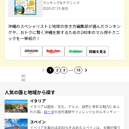
ランキング&テクニック
2020.07.15 発売
沖縄のスペシャリストと地球の歩き方編集部が選んだランキン
グや、おトクに賢く沖縄を旅するための240本のマル得テクニ
ックを一挙紹介！
詳細を見る
…
1
2
3
15
AD
AD
人気の国と地域から探す
イタリア
イタリアは歴史、文化、グルメ、自然と多彩な魅力にあふ
れた国。
ローマ
の古代遺跡やフィレンツェのルネッサンス
美術、ヴェネツィアの運河など、歴史あるスポットはもち
スペイン
ろん、トスカーナの美しい田園風景やアマルフィ海岸の絶
景など、自然景観も見逃せない。観光の合間には、本場の
イベリア半島のほぼ80％を占めるスペインは、太陽が降り