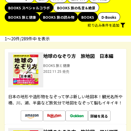
BOOKS スペシャルコラボ
BOOKS 旅の名言＆絶景
BOOKS 旅と健康
BOOKS 旅の読み物
BOOKS
D-Books
絞り込み条件を追加
1〜20件/289件中 を表示
地球のなぞり方 旅地図 日本編
BOOKS 旅と健康
2022.11.25 発売
日本の地形や造形物をなぞって学ぶ新しい地図本！観光名所や
橋、川、湖、半島など旅気分で地図をなぞって脳もイキイキ！
詳細を見る