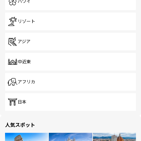
ハワイ
リゾート
アジア
中近東
アフリカ
日本
人気スポット