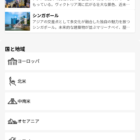
が旅行者を迎えてくれるので、きっと忘れられない旅にな
いビーチでリゾート気分を楽しむことができる。タイ料理
もっている。ヴィクトリア湾に広がる壮大な景色、近未来
るはずだ。 なお、新着のベトナム情報は
コンテンツ一覧
を
は世界的に有名で、屋台から高級レストランまで味覚を刺
的なアートスポット、そして歴史と現代が融合した町並
参照してほしい。
シンガポール
激する。気候は一年中温暖で、どの季節にも異なる楽しみ
み、どこを訪れても感動するはず。観光スポットが密集し
が待っている。親しみやすいタイの人々、仏教を中心とし
ており、効率よく見どころを回れるのも魅力。息をのむよ
アジアの交差点として多文化が融合した独自の魅力を放つ
た文化、そして多様な観光資源が、訪れる旅人を魅了し続
うな絶景から文化的な体験まで、香港を存分に楽しみ尽く
シンガポール。未来的な建築物が並ぶマリーナベイ、歴史
ける。 なお、新着のタイ情報は
コンテンツ一覧
を参照して
そう。 なお、新着の香港情報は
コンテンツ一覧
を参照して
と伝統を感じられるエスニックタウン、多数の緑豊かな公
ほしい。
ほしい。
園や自然保護区など、自然が調和した近代的な景観と文化
の多様性あふれるカラフルな町は、どこを歩いても新しい
国と地域
発見がある。さらに、治安のよさや充実した公共交通機関
も、旅行者にとっては魅力的なポイント。グルメも豊富
で、ホーカーズは地元の風情を楽しめる外せないスポット
ヨーロッパ
だ。訪れる人を飽きさせないシンガポールで、多様な魅力
を体感しよう。 なお、新着のシンガポール情報は
コンテン
ツ一覧
を参照してほしい。
北米
中南米
オセアニア