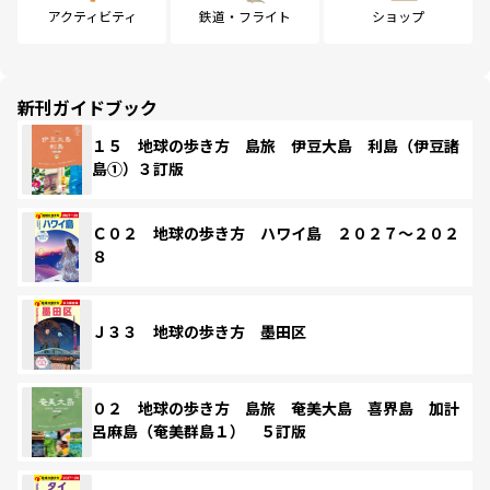
アクティビティ
鉄道・フライト
ショップ
新刊ガイドブック
１５ 地球の歩き方 島旅 伊豆大島 利島（伊豆諸
島①）３訂版
Ｃ０２ 地球の歩き方 ハワイ島 ２０２７～２０２
８
Ｊ３３ 地球の歩き方 墨田区
０２ 地球の歩き方 島旅 奄美大島 喜界島 加計
呂麻島（奄美群島１） ５訂版