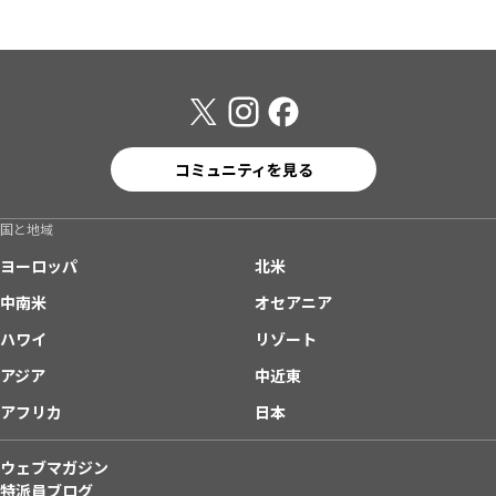
コミュニティを見る
国と地域
ヨーロッパ
北米
中南米
オセアニア
ハワイ
リゾート
アジア
中近東
アフリカ
日本
ウェブマガジン
特派員ブログ