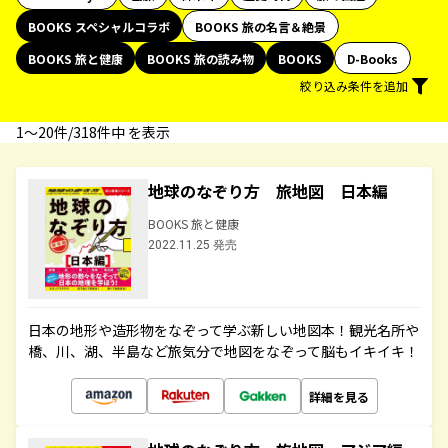
BOOKS スペシャルコラボ
BOOKS 旅の名言＆絶景
BOOKS 旅と健康
BOOKS 旅の読み物
BOOKS
D-Books
絞り込み条件を追加
1〜20件/318件中 を表示
地球のなぞり方 旅地図 日本編
BOOKS 旅と健康
2022.11.25 発売
日本の地形や造形物をなぞって学ぶ新しい地図本！観光名所や
橋、川、湖、半島など旅気分で地図をなぞって脳もイキイキ！
詳細を見る