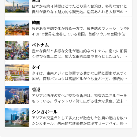
台湾
リアリーフや大陸中央部にそびえるウルル（エアーズロッ
情報は
コンテンツ一覧
を参照してほしい。
人々、おいしいローカルフードやハワイアンミュージッ
ク）、タスマニアの美しい原生林やケアンズの熱帯雨林な
日本から約４時間ほどでたどり着く台湾は、多彩な文化と
ク、伝統的なフラダンスなど、すべてがハワイの魅力を彩
ど、見どころがたくさん。また、カフェやワイン、オージ
自然が織りなす魅力的な観光地。活気あふれる大都市の台
っている。訪れるたびに新しい発見と感動が待っているハ
ービーフなどの食文化も豊かで、美味しいものであふれて
北やノスタルジックな町並みが人気な九份（ジォウフェ
ワイを、存分に味わってほしい。 なお、新着のハワイ情報
韓国
いる。アクティビティも充実しており、サーフィンやダイ
ン）、静ひつな山岳地帯である台湾東部など、都市の喧騒
は
コンテンツ一覧
を参照してほしい。
ビング、ハイキングなど、アウトドア好きにはたまらな
と山間の静けさが共存しており、訪れる人に新しい発見と
歴史ある王朝文化が残る一方で、最先端のファッションやK
い。オーストラリアの多彩な魅力を存分に味わいつくそ
驚きをもたらしてくれる。また、奥深い台湾の食文化も魅
-POPで世界を席巻している韓国。首都ソウルの宮殿や伝統
う。 なお、新着のオーストラリア情報は
コンテンツ一覧
を
力で、夜市などの屋台グルメから高級料理、ヘルシーで美
家屋が並ぶエリアでは韓国の歴史と文化に浸ることがで
参照してほしい。
ベトナム
容にもいいと評判のスイーツなど、バラエティ豊かな料理
き、地方に足を延ばせば四季折々の自然美を楽しむことが
が味わえる。 なお、新着の台湾情報は
コンテンツ一覧
を参
できる。そして、キムチや焼肉、絶品のストリートフード
豊かな自然と多様な文化が魅力的なベトナム。南北に細長
照してほしい。
まで、さまざまな韓国料理が待っている。夜には、韓国な
く伸びる国土には、広大な田園風景や青々とした山々、世
らではのナイトライフも堪能できる。あたたかいホスピタ
界遺産に登録された壮大な自然景観が点在し、都市部では
タイ
リティに包まれながら、韓国の多彩な魅力を心ゆくまで味
急速な発展と共に伝統が息づく。ハノイの古い町並みやホ
わってみてほしい。 なお、新着の韓国情報は
コンテンツ一
ーチミン市のフランス統治時代の建物も、独特の雰囲気を
タイは、東南アジアに位置する豊かな自然と歴史が息づく
覧
を参照してほしい。
醸し出している。また、バラエティの豊かさとおいしさで
国だ。首都バンコクは高層ビルが立ち並ぶ一方、伝統的な
世界中の食通を魅了してやまないベトナム料理も魅力のひ
寺院や市場がいたるところに点在し、古きよき文化と現代
香港
とつ。フォーやバインミー、ベトナムコーヒーなどは、ぜ
の活気が交差している。北部ではチェンマイなどの山岳地
ひ現地で味わいたい。どの地域を訪れてもあたたかい人々
帯で自然と触れ合い、南部ではプーケットやクラビの美し
アジアと西洋の文化が交わる香港は、特有のエネルギーを
が旅行者を迎えてくれるので、きっと忘れられない旅にな
いビーチでリゾート気分を楽しむことができる。タイ料理
もっている。ヴィクトリア湾に広がる壮大な景色、近未来
るはずだ。 なお、新着のベトナム情報は
コンテンツ一覧
を
は世界的に有名で、屋台から高級レストランまで味覚を刺
的なアートスポット、そして歴史と現代が融合した町並
参照してほしい。
シンガポール
激する。気候は一年中温暖で、どの季節にも異なる楽しみ
み、どこを訪れても感動するはず。観光スポットが密集し
が待っている。親しみやすいタイの人々、仏教を中心とし
ており、効率よく見どころを回れるのも魅力。息をのむよ
アジアの交差点として多文化が融合した独自の魅力を放つ
た文化、そして多様な観光資源が、訪れる旅人を魅了し続
うな絶景から文化的な体験まで、香港を存分に楽しみ尽く
シンガポール。未来的な建築物が並ぶマリーナベイ、歴史
ける。 なお、新着のタイ情報は
コンテンツ一覧
を参照して
そう。 なお、新着の香港情報は
コンテンツ一覧
を参照して
と伝統を感じられるエスニックタウン、多数の緑豊かな公
ほしい。
ほしい。
園や自然保護区など、自然が調和した近代的な景観と文化