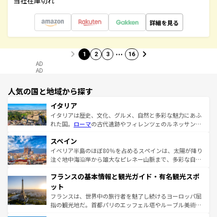
当社在庫切れ
詳細を見る
…
1
2
3
16
AD
AD
人気の国と地域から探す
イタリア
イタリアは歴史、文化、グルメ、自然と多彩な魅力にあふ
れた国。
ローマ
の古代遺跡やフィレンツェのルネッサンス
美術、ヴェネツィアの運河など、歴史あるスポットはもち
スペイン
ろん、トスカーナの美しい田園風景やアマルフィ海岸の絶
景など、自然景観も見逃せない。観光の合間には、本場の
イベリア半島のほぼ80％を占めるスペインは、太陽が降り
ピザやパスタなど、絶品のイタリア料理を堪能することも
注ぐ地中海沿岸から雄大なピレネー山脈まで、多彩な自然
できる。朝目覚めてから夜眠るまで、すべての瞬間を楽し
と文化が詰まったヨーロッパ屈指の旅行先だ。多様な地域
フランスの基本情報と観光ガイド・有名観光スポ
ませてくれるイタリアで、忘れられない旅をしてみよう！
文化が根付くこの国では、情熱的なフラメンコ、熱気あふ
なお、新着のイタリア情報は
コンテンツ一覧
を参照してほ
れる闘牛、そして美味しいタパスが生活の一部となってい
ット
しい。
る。首都マドリードの洗練された雰囲気や、バルセロナの
フランスは、世界中の旅行者を魅了し続けるヨーロッパ屈
アートに溢れた街角から、地方では古代ローマ遺跡や中世
指の観光地だ。首都パリのエッフェル塔やルーブル美術館
の城塞都市、穏やかなビーチリゾートまで多彩な表情を見
といった象徴的なスポットから、田舎町の古風な美しさま