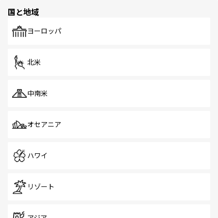
の多様性あふれるカラフルな町は、どこを歩いても新しい
国と地域
発見がある。さらに、治安のよさや充実した公共交通機関
も、旅行者にとっては魅力的なポイント。グルメも豊富
で、ホーカーズは地元の風情を楽しめる外せないスポット
ヨーロッパ
だ。訪れる人を飽きさせないシンガポールで、多様な魅力
を体感しよう。 なお、新着のシンガポール情報は
コンテン
ツ一覧
を参照してほしい。
北米
中南米
オセアニア
ハワイ
リゾート