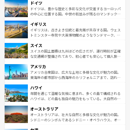
せる。地方によって風土や気候が異なるスペインはその個
ドイツ
で、幅広い魅力が詰まっている。華麗な宮殿、歴史的な大
性で訪れる人を魅了する。 なお、新着のスペイン情報は
コ
聖堂、美しいビーチ、そして豊かな自然が、訪れる者を心
ドイツは、豊かな歴史と多彩な文化が交差するヨーロッパ
ンテンツ一覧
を参照してほしい。
から魅了する。また、フランスは美食の国としても知ら
の中心に位置する国。中世の街並みが残るロマンチック街
れ、フランス料理はユネスコ無形文化遺産にも登録されて
道から、未来を先取りするようなモダンな都市まで多様な
イギリス
いる。シャンパンの発祥地であるランス、プロヴァンスの
顔を持つこの国は、どこを歩いても飽きることがない。ベ
香り高いラベンダー畑など、多彩な楽しみ方が可能だ。さ
ルリンの文化的活気、バイエルン州のアルプスの絶景、そ
イギリスは、古きよき伝統と最先端が共存する国。ウェス
らに、パリ以外の地域にも魅力が溢れており、どの街角に
してライン川沿いのワイン畑といった風景は必見。ビール
トミンスター寺院や大英博物館のようなランドマーク、歴
も豊かな歴史と文化が息づいている。パリ以外の個性あふ
とソーセージを味わいながら地元の人と過ごす楽しい時間
史ある大学都市、美しい丘陵地帯や牧歌的な風景など、エ
れる地方に足を運ぶとそれぞれで全く異なる文化を体験で
スイス
は、お酒好きな人にはぜひ体験してほしい。 なお、新着の
リアごとに異なる魅力がある。また、優雅なアフタヌーン
きるだろう。 なお、新着のフランス情報は
コンテンツ一覧
ドイツ情報は
コンテンツ一覧
を参照してほしい。
ティー、ビール好きにはたまらない英国パブ、サッカー観
スイスの国土面積は九州ほどの広さだが、運行時刻が正確
を参照してほしい。
戦など、本場だからこそできる体験も豊富。イギリスを旅
な交通網が整備されており、初心者でも安心して個人旅行
して楽しみつくそう。 なお、新着のイギリス情報は
コンテ
を楽しめる。日本同様に時刻表どおりの旅が可能だ。中世
アメリカ
ンツ一覧
を参照してほしい。
の建物がそのまま残る町や、スイスならではのユニークな
博物館もあり、アルプス観光だけでなく町歩きも満喫する
アメリカ合衆国は、広大な土地と多様な文化が魅力の国。
ことができる。国民の所得が高いため物価も高いが、旅行
東海岸の都市部から西海岸のカリフォルニアまで、訪れる
者向けの交通パス提供のサービスもあり、うまく活用すれ
場所ごとに異なる風景と体験が待っている。ニューヨーク
ハワイ
ば市内交通費無料で観光を楽しむこともできる。 なお、新
のような巨大都市は、観光、ショッピング、エンターテイ
着のスイス情報は
コンテンツ一覧
を参照してほしい。
ンメントが詰まった刺激的なスポットだ。一方、アメリカ
年間を通じて温暖な気候に恵まれ、多くの島で構成される
西部には大自然が広がり、グランドキャニオンやイエロー
ハワイは、どの島も独自の魅力をもっている。大自然の神
ストーン国立公園といった絶景が堪能できる。さらに、南
秘を感じたいなら、火山が生み出した壮大な景観を誇るハ
オーストラリア
部のニューオーリンズでは、音楽と美食が融合した独特の
ワイ島は見逃せない。また、定番の観光地といえばオアフ
文化が魅力。旅行者はアメリカの各地域で異なる魅力を楽
島だが、静かな自然を求めるならマウイ島やカウアイ島が
オーストラリアは、壮大な自然と多様な文化が魅力の国。
しみながら、その多様性と豊かな歴史を感じることができ
おすすめ。エメラルドグリーンに輝く海をはじめ、豊かな
シドニーのシンボルであるシドニー・オペラハウス、オー
るだろう。車でのロードトリップや列車の旅も、アメリカ
文化や歴史が息づいている。「アロハスピリット」と呼ば
ストラリア東海岸北部に広がる大サンゴ礁地帯グレートバ
ならではの贅沢な旅のスタイルだ。 なお、新着のアメリカ
れるおもてなしの心で訪れる人々を迎えてくれるハワイの