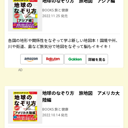
地球のなぞり方 旅地図 アジア編
BOOKS 旅と健康
2022.11.25 発売
各国の地形や関係性をなぞって学ぶ新しい地図本！国境や州、
川や街道、島など旅気分で地図をなぞって脳もイキイキ！
詳細を見る
AD
地球のなぞり方 旅地図 アメリカ大
陸編
BOOKS 旅と健康
2022.10.14 発売