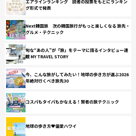
エアラインランキング 読者の投票をもとにランキン
グ形式で発表
Next韓国旅 次の韓国旅行がもっと楽しくなる 旅先・
グルメ・テクニック
旬な“あの人”が「旅」をテーマに語るインタビュー連
載 MY TRAVEL STORY
今、こんな旅がしてみたい！地球の歩き方が選ぶ2026
年絶対行くべき旅先30
コスパもタイパもかなえる！賢者の旅テクニック
地球の歩き方♥偏愛ハワイ