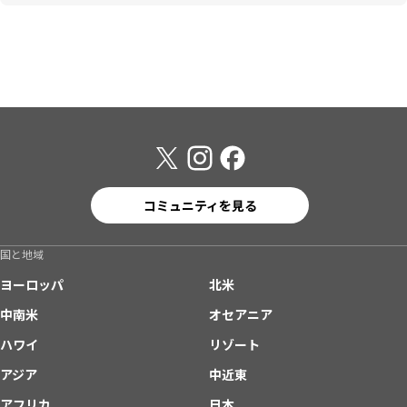
コミュニティを見る
国と地域
ヨーロッパ
北米
中南米
オセアニア
ハワイ
リゾート
アジア
中近東
アフリカ
日本