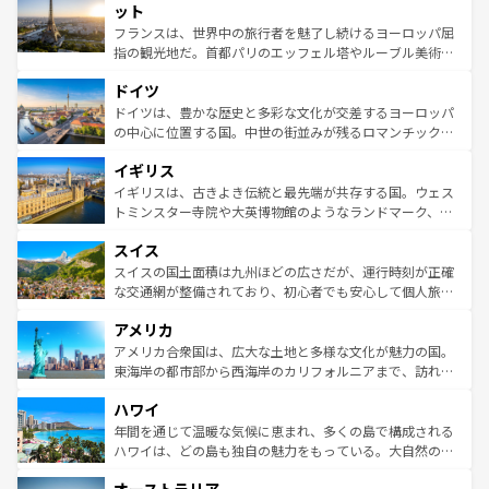
なお、新着のイタリア情報は
コンテンツ一覧
を参照してほ
れる闘牛、そして美味しいタパスが生活の一部となってい
ット
しい。
る。首都マドリードの洗練された雰囲気や、バルセロナの
フランスは、世界中の旅行者を魅了し続けるヨーロッパ屈
アートに溢れた街角から、地方では古代ローマ遺跡や中世
指の観光地だ。首都パリのエッフェル塔やルーブル美術館
の城塞都市、穏やかなビーチリゾートまで多彩な表情を見
といった象徴的なスポットから、田舎町の古風な美しさま
せる。地方によって風土や気候が異なるスペインはその個
ドイツ
で、幅広い魅力が詰まっている。華麗な宮殿、歴史的な大
性で訪れる人を魅了する。 なお、新着のスペイン情報は
コ
聖堂、美しいビーチ、そして豊かな自然が、訪れる者を心
ドイツは、豊かな歴史と多彩な文化が交差するヨーロッパ
ンテンツ一覧
を参照してほしい。
から魅了する。また、フランスは美食の国としても知ら
の中心に位置する国。中世の街並みが残るロマンチック街
れ、フランス料理はユネスコ無形文化遺産にも登録されて
道から、未来を先取りするようなモダンな都市まで多様な
イギリス
いる。シャンパンの発祥地であるランス、プロヴァンスの
顔を持つこの国は、どこを歩いても飽きることがない。ベ
香り高いラベンダー畑など、多彩な楽しみ方が可能だ。さ
ルリンの文化的活気、バイエルン州のアルプスの絶景、そ
イギリスは、古きよき伝統と最先端が共存する国。ウェス
らに、パリ以外の地域にも魅力が溢れており、どの街角に
してライン川沿いのワイン畑といった風景は必見。ビール
トミンスター寺院や大英博物館のようなランドマーク、歴
も豊かな歴史と文化が息づいている。パリ以外の個性あふ
とソーセージを味わいながら地元の人と過ごす楽しい時間
史ある大学都市、美しい丘陵地帯や牧歌的な風景など、エ
れる地方に足を運ぶとそれぞれで全く異なる文化を体験で
スイス
は、お酒好きな人にはぜひ体験してほしい。 なお、新着の
リアごとに異なる魅力がある。また、優雅なアフタヌーン
きるだろう。 なお、新着のフランス情報は
コンテンツ一覧
ドイツ情報は
コンテンツ一覧
を参照してほしい。
ティー、ビール好きにはたまらない英国パブ、サッカー観
スイスの国土面積は九州ほどの広さだが、運行時刻が正確
を参照してほしい。
戦など、本場だからこそできる体験も豊富。イギリスを旅
な交通網が整備されており、初心者でも安心して個人旅行
して楽しみつくそう。 なお、新着のイギリス情報は
コンテ
を楽しめる。日本同様に時刻表どおりの旅が可能だ。中世
アメリカ
ンツ一覧
を参照してほしい。
の建物がそのまま残る町や、スイスならではのユニークな
博物館もあり、アルプス観光だけでなく町歩きも満喫する
アメリカ合衆国は、広大な土地と多様な文化が魅力の国。
ことができる。国民の所得が高いため物価も高いが、旅行
東海岸の都市部から西海岸のカリフォルニアまで、訪れる
者向けの交通パス提供のサービスもあり、うまく活用すれ
場所ごとに異なる風景と体験が待っている。ニューヨーク
ハワイ
ば市内交通費無料で観光を楽しむこともできる。 なお、新
のような巨大都市は、観光、ショッピング、エンターテイ
着のスイス情報は
コンテンツ一覧
を参照してほしい。
ンメントが詰まった刺激的なスポットだ。一方、アメリカ
年間を通じて温暖な気候に恵まれ、多くの島で構成される
西部には大自然が広がり、グランドキャニオンやイエロー
ハワイは、どの島も独自の魅力をもっている。大自然の神
ストーン国立公園といった絶景が堪能できる。さらに、南
秘を感じたいなら、火山が生み出した壮大な景観を誇るハ
部のニューオーリンズでは、音楽と美食が融合した独特の