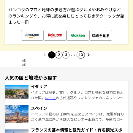
バンコクのプロと地球の歩き方が選ぶグルメやおみやげなど
のランキングや、お得に旅を楽しむとっておきテクニックが詰
まった一冊
詳細を見る
…
1
2
3
13
AD
AD
人気の国と地域から探す
イタリア
イタリアは歴史、文化、グルメ、自然と多彩な魅力にあふ
れた国。
ローマ
の古代遺跡やフィレンツェのルネッサンス
美術、ヴェネツィアの運河など、歴史あるスポットはもち
スペイン
ろん、トスカーナの美しい田園風景やアマルフィ海岸の絶
景など、自然景観も見逃せない。観光の合間には、本場の
イベリア半島のほぼ80％を占めるスペインは、太陽が降り
ピザやパスタなど、絶品のイタリア料理を堪能することも
注ぐ地中海沿岸から雄大なピレネー山脈まで、多彩な自然
できる。朝目覚めてから夜眠るまで、すべての瞬間を楽し
と文化が詰まったヨーロッパ屈指の旅行先だ。多様な地域
フランスの基本情報と観光ガイド・有名観光スポ
ませてくれるイタリアで、忘れられない旅をしてみよう！
文化が根付くこの国では、情熱的なフラメンコ、熱気あふ