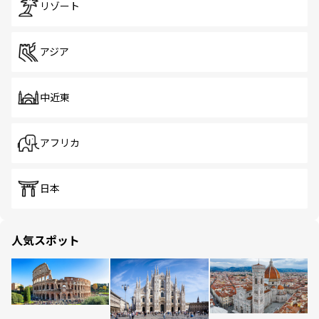
リゾート
アジア
中近東
アフリカ
日本
人気スポット