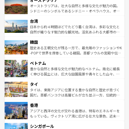
オーストラリア
ワイ島は見逃せない。また、定番の観光地といえばオアフ
文化が魅力。旅行者はアメリカの各地域で異なる魅力を楽
島だが、静かな自然を求めるならマウイ島やカウアイ島が
オーストラリアは、壮大な自然と多様な文化が魅力の国。
しみながら、その多様性と豊かな歴史を感じることができ
おすすめ。エメラルドグリーンに輝く海をはじめ、豊かな
シドニーのシンボルであるシドニー・オペラハウス、オー
るだろう。車でのロードトリップや列車の旅も、アメリカ
文化や歴史が息づいている。「アロハスピリット」と呼ば
ストラリア東海岸北部に広がる大サンゴ礁地帯グレートバ
ならではの贅沢な旅のスタイルだ。 なお、新着のアメリカ
台湾
れるおもてなしの心で訪れる人々を迎えてくれるハワイの
リアリーフや大陸中央部にそびえるウルル（エアーズロッ
情報は
コンテンツ一覧
を参照してほしい。
人々、おいしいローカルフードやハワイアンミュージッ
ク）、タスマニアの美しい原生林やケアンズの熱帯雨林な
日本から約４時間ほどでたどり着く台湾は、多彩な文化と
ク、伝統的なフラダンスなど、すべてがハワイの魅力を彩
ど、見どころがたくさん。また、カフェやワイン、オージ
自然が織りなす魅力的な観光地。活気あふれる大都市の台
っている。訪れるたびに新しい発見と感動が待っているハ
ービーフなどの食文化も豊かで、美味しいものであふれて
北やノスタルジックな町並みが人気な九份（ジォウフェ
ワイを、存分に味わってほしい。 なお、新着のハワイ情報
韓国
いる。アクティビティも充実しており、サーフィンやダイ
ン）、静ひつな山岳地帯である台湾東部など、都市の喧騒
は
コンテンツ一覧
を参照してほしい。
ビング、ハイキングなど、アウトドア好きにはたまらな
と山間の静けさが共存しており、訪れる人に新しい発見と
歴史ある王朝文化が残る一方で、最先端のファッションやK
い。オーストラリアの多彩な魅力を存分に味わいつくそ
驚きをもたらしてくれる。また、奥深い台湾の食文化も魅
-POPで世界を席巻している韓国。首都ソウルの宮殿や伝統
う。 なお、新着のオーストラリア情報は
コンテンツ一覧
を
力で、夜市などの屋台グルメから高級料理、ヘルシーで美
家屋が並ぶエリアでは韓国の歴史と文化に浸ることがで
参照してほしい。
ベトナム
容にもいいと評判のスイーツなど、バラエティ豊かな料理
き、地方に足を延ばせば四季折々の自然美を楽しむことが
が味わえる。 なお、新着の台湾情報は
コンテンツ一覧
を参
できる。そして、キムチや焼肉、絶品のストリートフード
豊かな自然と多様な文化が魅力的なベトナム。南北に細長
照してほしい。
まで、さまざまな韓国料理が待っている。夜には、韓国な
く伸びる国土には、広大な田園風景や青々とした山々、世
らではのナイトライフも堪能できる。あたたかいホスピタ
界遺産に登録された壮大な自然景観が点在し、都市部では
タイ
リティに包まれながら、韓国の多彩な魅力を心ゆくまで味
急速な発展と共に伝統が息づく。ハノイの古い町並みやホ
わってみてほしい。 なお、新着の韓国情報は
コンテンツ一
ーチミン市のフランス統治時代の建物も、独特の雰囲気を
タイは、東南アジアに位置する豊かな自然と歴史が息づく
覧
を参照してほしい。
醸し出している。また、バラエティの豊かさとおいしさで
国だ。首都バンコクは高層ビルが立ち並ぶ一方、伝統的な
世界中の食通を魅了してやまないベトナム料理も魅力のひ
寺院や市場がいたるところに点在し、古きよき文化と現代
香港
とつ。フォーやバインミー、ベトナムコーヒーなどは、ぜ
の活気が交差している。北部ではチェンマイなどの山岳地
ひ現地で味わいたい。どの地域を訪れてもあたたかい人々
帯で自然と触れ合い、南部ではプーケットやクラビの美し
アジアと西洋の文化が交わる香港は、特有のエネルギーを
が旅行者を迎えてくれるので、きっと忘れられない旅にな
いビーチでリゾート気分を楽しむことができる。タイ料理
もっている。ヴィクトリア湾に広がる壮大な景色、近未来
るはずだ。 なお、新着のベトナム情報は
コンテンツ一覧
を
は世界的に有名で、屋台から高級レストランまで味覚を刺
的なアートスポット、そして歴史と現代が融合した町並
参照してほしい。
シンガポール
激する。気候は一年中温暖で、どの季節にも異なる楽しみ
み、どこを訪れても感動するはず。観光スポットが密集し