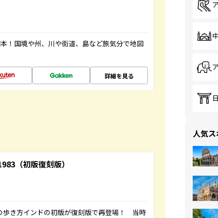
図本！国境や州、川や街道、島など旅気分で地図
詳細を見る
人気ス
-1983（初版復刻版）
球の歩き方インドの初版が復刻版で再登場！ 当時