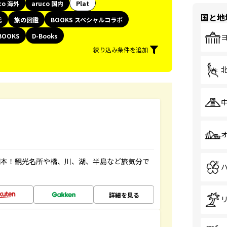
co 海外
aruco 国内
Plat
国と地
代
旅の図鑑
BOOKS スペシャルコラボ
BOOKS
D-Books
絞り込み条件を追加
図本！観光名所や橋、川、湖、半島など旅気分で
詳細を見る