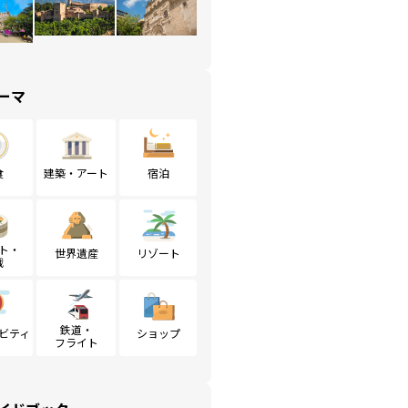
ーマ
食
建築・アート
宿泊
ト・
世界遺産
リゾート
戦
鉄道・
ビティ
ショップ
フライト