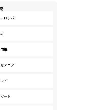
域
ヨーロッパ
北米
中南米
オセアニア
ハワイ
リゾート