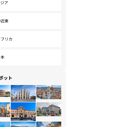
アジア
中近東
アフリカ
日本
ポット