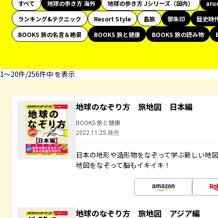
すべて
地球の歩き方 海外
地球の歩き方 Jシリーズ（国内）
aru
ランキング&テクニック
Resort Style
島旅
御朱印
歴史時
BOOKS 旅の名言＆絶景
BOOKS 旅と健康
BOOKS 旅の読み物
1〜20件/256件中 を表示
地球のなぞり方 旅地図 日本編
BOOKS 旅と健康
2022.11.25 発売
日本の地形や造形物をなぞって学ぶ新しい地
地図をなぞって脳もイキイキ！
地球のなぞり方 旅地図 アジア編