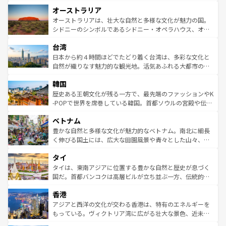
ストーン国立公園といった絶景が堪能できる。さらに、南
秘を感じたいなら、火山が生み出した壮大な景観を誇るハ
オーストラリア
部のニューオーリンズでは、音楽と美食が融合した独特の
ワイ島は見逃せない。また、定番の観光地といえばオアフ
文化が魅力。旅行者はアメリカの各地域で異なる魅力を楽
島だが、静かな自然を求めるならマウイ島やカウアイ島が
オーストラリアは、壮大な自然と多様な文化が魅力の国。
しみながら、その多様性と豊かな歴史を感じることができ
おすすめ。エメラルドグリーンに輝く海をはじめ、豊かな
シドニーのシンボルであるシドニー・オペラハウス、オー
るだろう。車でのロードトリップや列車の旅も、アメリカ
文化や歴史が息づいている。「アロハスピリット」と呼ば
ストラリア東海岸北部に広がる大サンゴ礁地帯グレートバ
ならではの贅沢な旅のスタイルだ。 なお、新着のアメリカ
台湾
れるおもてなしの心で訪れる人々を迎えてくれるハワイの
リアリーフや大陸中央部にそびえるウルル（エアーズロッ
情報は
コンテンツ一覧
を参照してほしい。
人々、おいしいローカルフードやハワイアンミュージッ
ク）、タスマニアの美しい原生林やケアンズの熱帯雨林な
日本から約４時間ほどでたどり着く台湾は、多彩な文化と
ク、伝統的なフラダンスなど、すべてがハワイの魅力を彩
ど、見どころがたくさん。また、カフェやワイン、オージ
自然が織りなす魅力的な観光地。活気あふれる大都市の台
っている。訪れるたびに新しい発見と感動が待っているハ
ービーフなどの食文化も豊かで、美味しいものであふれて
北やノスタルジックな町並みが人気な九份（ジォウフェ
ワイを、存分に味わってほしい。 なお、新着のハワイ情報
韓国
いる。アクティビティも充実しており、サーフィンやダイ
ン）、静ひつな山岳地帯である台湾東部など、都市の喧騒
は
コンテンツ一覧
を参照してほしい。
ビング、ハイキングなど、アウトドア好きにはたまらな
と山間の静けさが共存しており、訪れる人に新しい発見と
歴史ある王朝文化が残る一方で、最先端のファッションやK
い。オーストラリアの多彩な魅力を存分に味わいつくそ
驚きをもたらしてくれる。また、奥深い台湾の食文化も魅
-POPで世界を席巻している韓国。首都ソウルの宮殿や伝統
う。 なお、新着のオーストラリア情報は
コンテンツ一覧
を
力で、夜市などの屋台グルメから高級料理、ヘルシーで美
家屋が並ぶエリアでは韓国の歴史と文化に浸ることがで
参照してほしい。
ベトナム
容にもいいと評判のスイーツなど、バラエティ豊かな料理
き、地方に足を延ばせば四季折々の自然美を楽しむことが
が味わえる。 なお、新着の台湾情報は
コンテンツ一覧
を参
できる。そして、キムチや焼肉、絶品のストリートフード
豊かな自然と多様な文化が魅力的なベトナム。南北に細長
照してほしい。
まで、さまざまな韓国料理が待っている。夜には、韓国な
く伸びる国土には、広大な田園風景や青々とした山々、世
らではのナイトライフも堪能できる。あたたかいホスピタ
界遺産に登録された壮大な自然景観が点在し、都市部では
タイ
リティに包まれながら、韓国の多彩な魅力を心ゆくまで味
急速な発展と共に伝統が息づく。ハノイの古い町並みやホ
わってみてほしい。 なお、新着の韓国情報は
コンテンツ一
ーチミン市のフランス統治時代の建物も、独特の雰囲気を
タイは、東南アジアに位置する豊かな自然と歴史が息づく
覧
を参照してほしい。
醸し出している。また、バラエティの豊かさとおいしさで
国だ。首都バンコクは高層ビルが立ち並ぶ一方、伝統的な
世界中の食通を魅了してやまないベトナム料理も魅力のひ
寺院や市場がいたるところに点在し、古きよき文化と現代
香港
とつ。フォーやバインミー、ベトナムコーヒーなどは、ぜ
の活気が交差している。北部ではチェンマイなどの山岳地
ひ現地で味わいたい。どの地域を訪れてもあたたかい人々
帯で自然と触れ合い、南部ではプーケットやクラビの美し
アジアと西洋の文化が交わる香港は、特有のエネルギーを
が旅行者を迎えてくれるので、きっと忘れられない旅にな
いビーチでリゾート気分を楽しむことができる。タイ料理
もっている。ヴィクトリア湾に広がる壮大な景色、近未来
るはずだ。 なお、新着のベトナム情報は
コンテンツ一覧
を
は世界的に有名で、屋台から高級レストランまで味覚を刺
的なアートスポット、そして歴史と現代が融合した町並