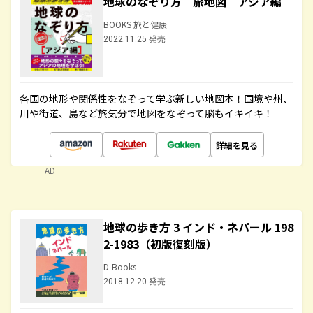
地球のなぞり方 旅地図 アジア編
BOOKS 旅と健康
2022.11.25 発売
各国の地形や関係性をなぞって学ぶ新しい地図本！国境や州、
川や街道、島など旅気分で地図をなぞって脳もイキイキ！
詳細を見る
AD
地球の歩き方 3 インド・ネパール 198
2-1983（初版復刻版）
D-Books
2018.12.20 発売