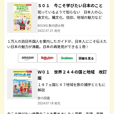
Ｓ０１ 今こそ学びたい日本のこと
知っているようで知らない 日本人の心、
食文化、職文化、信仰、地域の魅力など
BOOKS 旅の読み物
2022.07.21 発売
１万人の訪日外国人を案内したガイドが、日本人にこそ伝えた
い日本の魅力が満載。日本の再発見ができる１冊！
詳細を見る
Ｗ０１ 世界２４４の国と地域 改訂
版
１９７ヵ国と４７地域を旅の雑学とともに
解説
旅の図鑑
2024.07.18 発売
今こそ学びたい世界のことを集めました！首都、言語、民族、