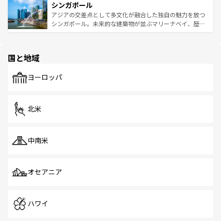
参照してほしい。
シンガポール
激する。気候は一年中温暖で、どの季節にも異なる楽しみ
み、どこを訪れても感動するはず。観光スポットが密集し
が待っている。親しみやすいタイの人々、仏教を中心とし
ており、効率よく見どころを回れるのも魅力。息をのむよ
アジアの交差点として多文化が融合した独自の魅力を放つ
た文化、そして多様な観光資源が、訪れる旅人を魅了し続
うな絶景から文化的な体験まで、香港を存分に楽しみ尽く
シンガポール。未来的な建築物が並ぶマリーナベイ、歴史
ける。 なお、新着のタイ情報は
コンテンツ一覧
を参照して
そう。 なお、新着の香港情報は
コンテンツ一覧
を参照して
と伝統を感じられるエスニックタウン、多数の緑豊かな公
ほしい。
ほしい。
園や自然保護区など、自然が調和した近代的な景観と文化
の多様性あふれるカラフルな町は、どこを歩いても新しい
国と地域
発見がある。さらに、治安のよさや充実した公共交通機関
も、旅行者にとっては魅力的なポイント。グルメも豊富
で、ホーカーズは地元の風情を楽しめる外せないスポット
ヨーロッパ
だ。訪れる人を飽きさせないシンガポールで、多様な魅力
を体感しよう。 なお、新着のシンガポール情報は
コンテン
ツ一覧
を参照してほしい。
北米
中南米
オセアニア
ハワイ