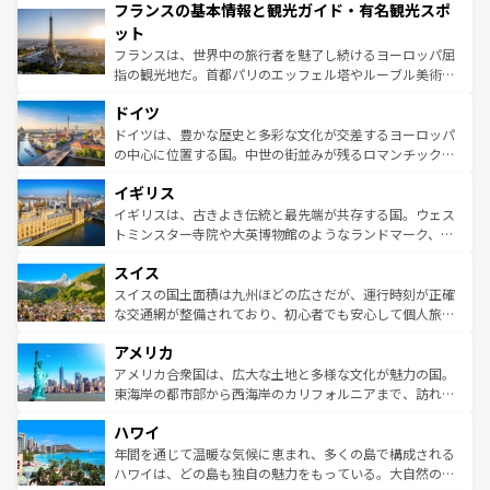
フランスの基本情報と観光ガイド・有名観光スポ
ませてくれるイタリアで、忘れられない旅をしてみよう！
文化が根付くこの国では、情熱的なフラメンコ、熱気あふ
なお、新着のイタリア情報は
コンテンツ一覧
を参照してほ
れる闘牛、そして美味しいタパスが生活の一部となってい
ット
しい。
る。首都マドリードの洗練された雰囲気や、バルセロナの
フランスは、世界中の旅行者を魅了し続けるヨーロッパ屈
アートに溢れた街角から、地方では古代ローマ遺跡や中世
指の観光地だ。首都パリのエッフェル塔やルーブル美術館
の城塞都市、穏やかなビーチリゾートまで多彩な表情を見
といった象徴的なスポットから、田舎町の古風な美しさま
せる。地方によって風土や気候が異なるスペインはその個
ドイツ
で、幅広い魅力が詰まっている。華麗な宮殿、歴史的な大
性で訪れる人を魅了する。 なお、新着のスペイン情報は
コ
聖堂、美しいビーチ、そして豊かな自然が、訪れる者を心
ドイツは、豊かな歴史と多彩な文化が交差するヨーロッパ
ンテンツ一覧
を参照してほしい。
から魅了する。また、フランスは美食の国としても知ら
の中心に位置する国。中世の街並みが残るロマンチック街
れ、フランス料理はユネスコ無形文化遺産にも登録されて
道から、未来を先取りするようなモダンな都市まで多様な
イギリス
いる。シャンパンの発祥地であるランス、プロヴァンスの
顔を持つこの国は、どこを歩いても飽きることがない。ベ
香り高いラベンダー畑など、多彩な楽しみ方が可能だ。さ
ルリンの文化的活気、バイエルン州のアルプスの絶景、そ
イギリスは、古きよき伝統と最先端が共存する国。ウェス
らに、パリ以外の地域にも魅力が溢れており、どの街角に
してライン川沿いのワイン畑といった風景は必見。ビール
トミンスター寺院や大英博物館のようなランドマーク、歴
も豊かな歴史と文化が息づいている。パリ以外の個性あふ
とソーセージを味わいながら地元の人と過ごす楽しい時間
史ある大学都市、美しい丘陵地帯や牧歌的な風景など、エ
れる地方に足を運ぶとそれぞれで全く異なる文化を体験で
スイス
は、お酒好きな人にはぜひ体験してほしい。 なお、新着の
リアごとに異なる魅力がある。また、優雅なアフタヌーン
きるだろう。 なお、新着のフランス情報は
コンテンツ一覧
ドイツ情報は
コンテンツ一覧
を参照してほしい。
ティー、ビール好きにはたまらない英国パブ、サッカー観
スイスの国土面積は九州ほどの広さだが、運行時刻が正確
を参照してほしい。
戦など、本場だからこそできる体験も豊富。イギリスを旅
な交通網が整備されており、初心者でも安心して個人旅行
して楽しみつくそう。 なお、新着のイギリス情報は
コンテ
を楽しめる。日本同様に時刻表どおりの旅が可能だ。中世
アメリカ
ンツ一覧
を参照してほしい。
の建物がそのまま残る町や、スイスならではのユニークな
博物館もあり、アルプス観光だけでなく町歩きも満喫する
アメリカ合衆国は、広大な土地と多様な文化が魅力の国。
ことができる。国民の所得が高いため物価も高いが、旅行
東海岸の都市部から西海岸のカリフォルニアまで、訪れる
者向けの交通パス提供のサービスもあり、うまく活用すれ
場所ごとに異なる風景と体験が待っている。ニューヨーク
ハワイ
ば市内交通費無料で観光を楽しむこともできる。 なお、新
のような巨大都市は、観光、ショッピング、エンターテイ
着のスイス情報は
コンテンツ一覧
を参照してほしい。
ンメントが詰まった刺激的なスポットだ。一方、アメリカ
年間を通じて温暖な気候に恵まれ、多くの島で構成される
西部には大自然が広がり、グランドキャニオンやイエロー
ハワイは、どの島も独自の魅力をもっている。大自然の神