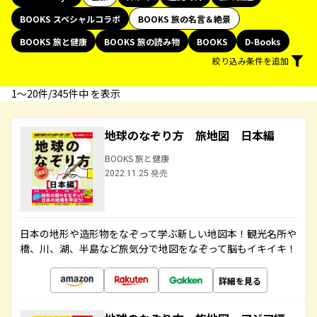
BOOKS スペシャルコラボ
BOOKS 旅の名言＆絶景
BOOKS 旅と健康
BOOKS 旅の読み物
BOOKS
D-Books
絞り込み条件を追加
1〜20件/345件中 を表示
地球のなぞり方 旅地図 日本編
BOOKS 旅と健康
2022.11.25 発売
日本の地形や造形物をなぞって学ぶ新しい地図本！観光名所や
橋、川、湖、半島など旅気分で地図をなぞって脳もイキイキ！
詳細を見る