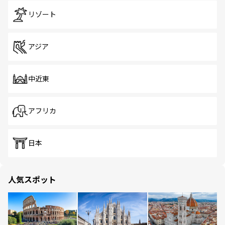
リゾート
アジア
中近東
アフリカ
日本
人気スポット