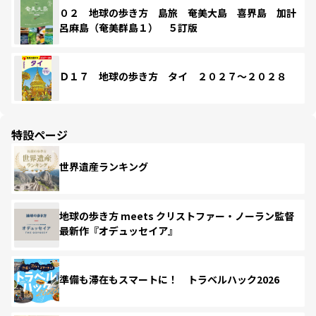
０２ 地球の歩き方 島旅 奄美大島 喜界島 加計
呂麻島（奄美群島１） ５訂版
Ｄ１７ 地球の歩き方 タイ ２０２７～２０２８
特設ページ
世界遺産ランキング
地球の歩き方 meets クリストファー・ノーラン監督
最新作『オデュッセイア』
準備も滞在もスマートに！ トラベルハック2026