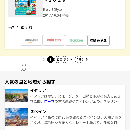
Resort Style
2017.10.04 発売
当社在庫切れ
詳細を見る
…
1
2
3
18
AD
AD
人気の国と地域から探す
イタリア
イタリアは歴史、文化、グルメ、自然と多彩な魅力にあふ
れた国。
ローマ
の古代遺跡やフィレンツェのルネッサンス
美術、ヴェネツィアの運河など、歴史あるスポットはもち
スペイン
ろん、トスカーナの美しい田園風景やアマルフィ海岸の絶
景など、自然景観も見逃せない。観光の合間には、本場の
イベリア半島のほぼ80％を占めるスペインは、太陽が降り
ピザやパスタなど、絶品のイタリア料理を堪能することも
注ぐ地中海沿岸から雄大なピレネー山脈まで、多彩な自然
できる。朝目覚めてから夜眠るまで、すべての瞬間を楽し
と文化が詰まったヨーロッパ屈指の旅行先だ。多様な地域