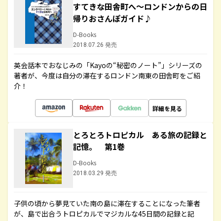
すてきな田舎町へ～ロンドンからの日
帰りおさんぽガイド♪
D-Books
2018.07.26 発売
英会話本でおなじみの「Kayoの“秘密のノート”」シリーズの
著者が、今度は自分の滞在するロンドン南東の田舎町をご紹
介！
詳細を見る
とろとろトロピカル ある旅の記録と
記憶。 第1巻
D-Books
2018.03.29 発売
子供の頃から夢見ていた南の島に滞在することになった筆者
が、島で出合うトロピカルでマジカルな45日間の記録と記