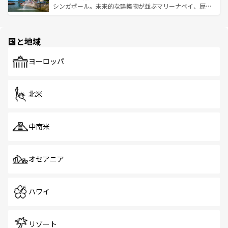
た文化、そして多様な観光資源が、訪れる旅人を魅了し続
うな絶景から文化的な体験まで、香港を存分に楽しみ尽く
シンガポール。未来的な建築物が並ぶマリーナベイ、歴史
ける。 なお、新着のタイ情報は
コンテンツ一覧
を参照して
そう。 なお、新着の香港情報は
コンテンツ一覧
を参照して
と伝統を感じられるエスニックタウン、多数の緑豊かな公
ほしい。
ほしい。
園や自然保護区など、自然が調和した近代的な景観と文化
の多様性あふれるカラフルな町は、どこを歩いても新しい
国と地域
発見がある。さらに、治安のよさや充実した公共交通機関
も、旅行者にとっては魅力的なポイント。グルメも豊富
で、ホーカーズは地元の風情を楽しめる外せないスポット
ヨーロッパ
だ。訪れる人を飽きさせないシンガポールで、多様な魅力
を体感しよう。 なお、新着のシンガポール情報は
コンテン
ツ一覧
を参照してほしい。
北米
中南米
オセアニア
ハワイ
リゾート