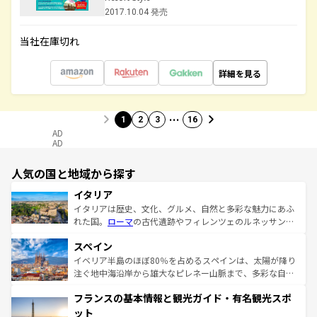
2017.10.04 発売
当社在庫切れ
詳細を見る
…
1
2
3
16
AD
AD
人気の国と地域から探す
イタリア
イタリアは歴史、文化、グルメ、自然と多彩な魅力にあふ
れた国。
ローマ
の古代遺跡やフィレンツェのルネッサンス
美術、ヴェネツィアの運河など、歴史あるスポットはもち
スペイン
ろん、トスカーナの美しい田園風景やアマルフィ海岸の絶
景など、自然景観も見逃せない。観光の合間には、本場の
イベリア半島のほぼ80％を占めるスペインは、太陽が降り
ピザやパスタなど、絶品のイタリア料理を堪能することも
注ぐ地中海沿岸から雄大なピレネー山脈まで、多彩な自然
できる。朝目覚めてから夜眠るまで、すべての瞬間を楽し
と文化が詰まったヨーロッパ屈指の旅行先だ。多様な地域
フランスの基本情報と観光ガイド・有名観光スポ
ませてくれるイタリアで、忘れられない旅をしてみよう！
文化が根付くこの国では、情熱的なフラメンコ、熱気あふ
なお、新着のイタリア情報は
コンテンツ一覧
を参照してほ
れる闘牛、そして美味しいタパスが生活の一部となってい
ット