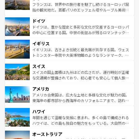
しい。
る。首都マドリードの洗練された雰囲気や、バルセロナの
フランスは、世界中の旅行者を魅了し続けるヨーロッパ屈
アートに溢れた街角から、地方では古代ローマ遺跡や中世
指の観光地だ。首都パリのエッフェル塔やルーブル美術館
の城塞都市、穏やかなビーチリゾートまで多彩な表情を見
といった象徴的なスポットから、田舎町の古風な美しさま
せる。地方によって風土や気候が異なるスペインはその個
ドイツ
で、幅広い魅力が詰まっている。華麗な宮殿、歴史的な大
性で訪れる人を魅了する。 なお、新着のスペイン情報は
コ
聖堂、美しいビーチ、そして豊かな自然が、訪れる者を心
ドイツは、豊かな歴史と多彩な文化が交差するヨーロッパ
ンテンツ一覧
を参照してほしい。
から魅了する。また、フランスは美食の国としても知ら
の中心に位置する国。中世の街並みが残るロマンチック街
れ、フランス料理はユネスコ無形文化遺産にも登録されて
道から、未来を先取りするようなモダンな都市まで多様な
イギリス
いる。シャンパンの発祥地であるランス、プロヴァンスの
顔を持つこの国は、どこを歩いても飽きることがない。ベ
香り高いラベンダー畑など、多彩な楽しみ方が可能だ。さ
ルリンの文化的活気、バイエルン州のアルプスの絶景、そ
イギリスは、古きよき伝統と最先端が共存する国。ウェス
らに、パリ以外の地域にも魅力が溢れており、どの街角に
してライン川沿いのワイン畑といった風景は必見。ビール
トミンスター寺院や大英博物館のようなランドマーク、歴
も豊かな歴史と文化が息づいている。パリ以外の個性あふ
とソーセージを味わいながら地元の人と過ごす楽しい時間
史ある大学都市、美しい丘陵地帯や牧歌的な風景など、エ
れる地方に足を運ぶとそれぞれで全く異なる文化を体験で
スイス
は、お酒好きな人にはぜひ体験してほしい。 なお、新着の
リアごとに異なる魅力がある。また、優雅なアフタヌーン
きるだろう。 なお、新着のフランス情報は
コンテンツ一覧
ドイツ情報は
コンテンツ一覧
を参照してほしい。
ティー、ビール好きにはたまらない英国パブ、サッカー観
スイスの国土面積は九州ほどの広さだが、運行時刻が正確
を参照してほしい。
戦など、本場だからこそできる体験も豊富。イギリスを旅
な交通網が整備されており、初心者でも安心して個人旅行
して楽しみつくそう。 なお、新着のイギリス情報は
コンテ
を楽しめる。日本同様に時刻表どおりの旅が可能だ。中世
アメリカ
ンツ一覧
を参照してほしい。
の建物がそのまま残る町や、スイスならではのユニークな
博物館もあり、アルプス観光だけでなく町歩きも満喫する
アメリカ合衆国は、広大な土地と多様な文化が魅力の国。
ことができる。国民の所得が高いため物価も高いが、旅行
東海岸の都市部から西海岸のカリフォルニアまで、訪れる
者向けの交通パス提供のサービスもあり、うまく活用すれ
場所ごとに異なる風景と体験が待っている。ニューヨーク
ハワイ
ば市内交通費無料で観光を楽しむこともできる。 なお、新
のような巨大都市は、観光、ショッピング、エンターテイ
着のスイス情報は
コンテンツ一覧
を参照してほしい。
ンメントが詰まった刺激的なスポットだ。一方、アメリカ
年間を通じて温暖な気候に恵まれ、多くの島で構成される
西部には大自然が広がり、グランドキャニオンやイエロー
ハワイは、どの島も独自の魅力をもっている。大自然の神
ストーン国立公園といった絶景が堪能できる。さらに、南
秘を感じたいなら、火山が生み出した壮大な景観を誇るハ
オーストラリア
部のニューオーリンズでは、音楽と美食が融合した独特の
ワイ島は見逃せない。また、定番の観光地といえばオアフ