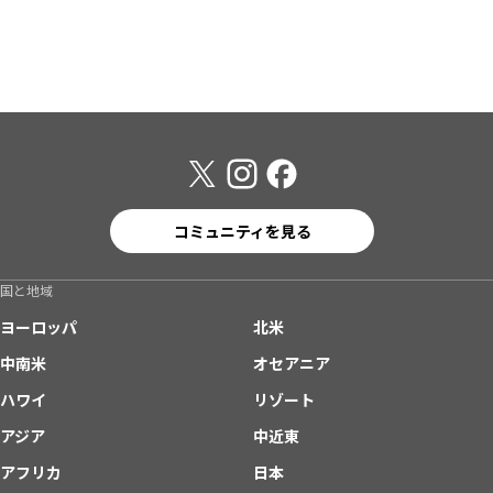
コミュニティを見る
国と地域
ヨーロッパ
北米
中南米
オセアニア
ハワイ
リゾート
アジア
中近東
アフリカ
日本