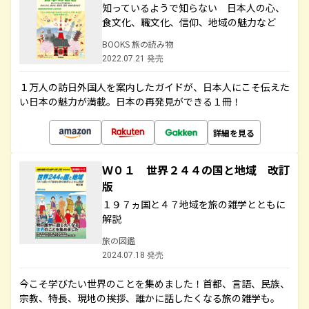
知っているようで知らない 日本人の心、
食文化、職文化、信仰、地域の魅力など
BOOKS 旅の読み物
2022.07.21 発売
１万人の訪日外国人を案内したガイドが、日本人にこそ伝えた
い日本の魅力が満載。日本の再発見ができる１冊！
詳細を見る
Ｗ０１ 世界２４４の国と地域 改訂
版
１９７ヵ国と４７地域を旅の雑学とともに
解説
旅の図鑑
2024.07.18 発売
今こそ学びたい世界のことを集めました！首都、言語、民族、
宗教、特長、現地の挨拶、誰かに話したくなる旅の雑学も。