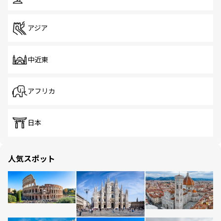
アジア
中近東
アフリカ
日本
人気スポット