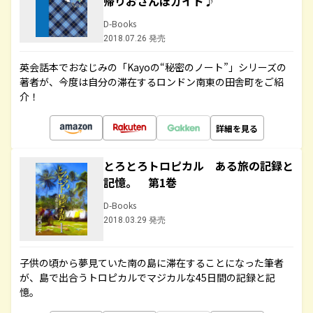
帰りおさんぽガイド♪
D-Books
2018.07.26 発売
英会話本でおなじみの「Kayoの“秘密のノート”」シリーズの
著者が、今度は自分の滞在するロンドン南東の田舎町をご紹
介！
詳細を見る
とろとろトロピカル ある旅の記録と
記憶。 第1巻
D-Books
2018.03.29 発売
子供の頃から夢見ていた南の島に滞在することになった筆者
が、島で出合うトロピカルでマジカルな45日間の記録と記
憶。