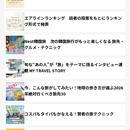
エアラインランキング 読者の投票をもとにランキン
グ形式で発表
Next韓国旅 次の韓国旅行がもっと楽しくなる 旅先・
グルメ・テクニック
旬な“あの人”が「旅」をテーマに語るインタビュー連
載 MY TRAVEL STORY
今、こんな旅がしてみたい！地球の歩き方が選ぶ2026
年絶対行くべき旅先30
コスパもタイパもかなえる！賢者の旅テクニック