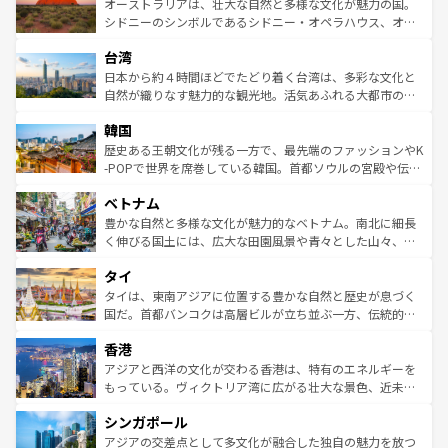
文化が魅力。旅行者はアメリカの各地域で異なる魅力を楽
島だが、静かな自然を求めるならマウイ島やカウアイ島が
オーストラリアは、壮大な自然と多様な文化が魅力の国。
しみながら、その多様性と豊かな歴史を感じることができ
おすすめ。エメラルドグリーンに輝く海をはじめ、豊かな
シドニーのシンボルであるシドニー・オペラハウス、オー
るだろう。車でのロードトリップや列車の旅も、アメリカ
文化や歴史が息づいている。「アロハスピリット」と呼ば
ストラリア東海岸北部に広がる大サンゴ礁地帯グレートバ
ならではの贅沢な旅のスタイルだ。 なお、新着のアメリカ
台湾
れるおもてなしの心で訪れる人々を迎えてくれるハワイの
リアリーフや大陸中央部にそびえるウルル（エアーズロッ
情報は
コンテンツ一覧
を参照してほしい。
人々、おいしいローカルフードやハワイアンミュージッ
ク）、タスマニアの美しい原生林やケアンズの熱帯雨林な
日本から約４時間ほどでたどり着く台湾は、多彩な文化と
ク、伝統的なフラダンスなど、すべてがハワイの魅力を彩
ど、見どころがたくさん。また、カフェやワイン、オージ
自然が織りなす魅力的な観光地。活気あふれる大都市の台
っている。訪れるたびに新しい発見と感動が待っているハ
ービーフなどの食文化も豊かで、美味しいものであふれて
北やノスタルジックな町並みが人気な九份（ジォウフェ
ワイを、存分に味わってほしい。 なお、新着のハワイ情報
韓国
いる。アクティビティも充実しており、サーフィンやダイ
ン）、静ひつな山岳地帯である台湾東部など、都市の喧騒
は
コンテンツ一覧
を参照してほしい。
ビング、ハイキングなど、アウトドア好きにはたまらな
と山間の静けさが共存しており、訪れる人に新しい発見と
歴史ある王朝文化が残る一方で、最先端のファッションやK
い。オーストラリアの多彩な魅力を存分に味わいつくそ
驚きをもたらしてくれる。また、奥深い台湾の食文化も魅
-POPで世界を席巻している韓国。首都ソウルの宮殿や伝統
う。 なお、新着のオーストラリア情報は
コンテンツ一覧
を
力で、夜市などの屋台グルメから高級料理、ヘルシーで美
家屋が並ぶエリアでは韓国の歴史と文化に浸ることがで
参照してほしい。
ベトナム
容にもいいと評判のスイーツなど、バラエティ豊かな料理
き、地方に足を延ばせば四季折々の自然美を楽しむことが
が味わえる。 なお、新着の台湾情報は
コンテンツ一覧
を参
できる。そして、キムチや焼肉、絶品のストリートフード
豊かな自然と多様な文化が魅力的なベトナム。南北に細長
照してほしい。
まで、さまざまな韓国料理が待っている。夜には、韓国な
く伸びる国土には、広大な田園風景や青々とした山々、世
らではのナイトライフも堪能できる。あたたかいホスピタ
界遺産に登録された壮大な自然景観が点在し、都市部では
タイ
リティに包まれながら、韓国の多彩な魅力を心ゆくまで味
急速な発展と共に伝統が息づく。ハノイの古い町並みやホ
わってみてほしい。 なお、新着の韓国情報は
コンテンツ一
ーチミン市のフランス統治時代の建物も、独特の雰囲気を
タイは、東南アジアに位置する豊かな自然と歴史が息づく
覧
を参照してほしい。
醸し出している。また、バラエティの豊かさとおいしさで
国だ。首都バンコクは高層ビルが立ち並ぶ一方、伝統的な
世界中の食通を魅了してやまないベトナム料理も魅力のひ
寺院や市場がいたるところに点在し、古きよき文化と現代
香港
とつ。フォーやバインミー、ベトナムコーヒーなどは、ぜ
の活気が交差している。北部ではチェンマイなどの山岳地
ひ現地で味わいたい。どの地域を訪れてもあたたかい人々
帯で自然と触れ合い、南部ではプーケットやクラビの美し
アジアと西洋の文化が交わる香港は、特有のエネルギーを
が旅行者を迎えてくれるので、きっと忘れられない旅にな
いビーチでリゾート気分を楽しむことができる。タイ料理
もっている。ヴィクトリア湾に広がる壮大な景色、近未来
るはずだ。 なお、新着のベトナム情報は
コンテンツ一覧
を
は世界的に有名で、屋台から高級レストランまで味覚を刺
的なアートスポット、そして歴史と現代が融合した町並
参照してほしい。
シンガポール
激する。気候は一年中温暖で、どの季節にも異なる楽しみ
み、どこを訪れても感動するはず。観光スポットが密集し
が待っている。親しみやすいタイの人々、仏教を中心とし
ており、効率よく見どころを回れるのも魅力。息をのむよ
アジアの交差点として多文化が融合した独自の魅力を放つ