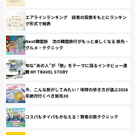
エアラインランキング 読者の投票をもとにランキン
グ形式で発表
Next韓国旅 次の韓国旅行がもっと楽しくなる 旅先・
グルメ・テクニック
旬な“あの人”が「旅」をテーマに語るインタビュー連
載 MY TRAVEL STORY
今、こんな旅がしてみたい！地球の歩き方が選ぶ2026
年絶対行くべき旅先30
コスパもタイパもかなえる！賢者の旅テクニック