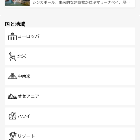
た文化、そして多様な観光資源が、訪れる旅人を魅了し続
うな絶景から文化的な体験まで、香港を存分に楽しみ尽く
シンガポール。未来的な建築物が並ぶマリーナベイ、歴史
ける。 なお、新着のタイ情報は
コンテンツ一覧
を参照して
そう。 なお、新着の香港情報は
コンテンツ一覧
を参照して
と伝統を感じられるエスニックタウン、多数の緑豊かな公
ほしい。
ほしい。
園や自然保護区など、自然が調和した近代的な景観と文化
の多様性あふれるカラフルな町は、どこを歩いても新しい
国と地域
発見がある。さらに、治安のよさや充実した公共交通機関
も、旅行者にとっては魅力的なポイント。グルメも豊富
で、ホーカーズは地元の風情を楽しめる外せないスポット
ヨーロッパ
だ。訪れる人を飽きさせないシンガポールで、多様な魅力
を体感しよう。 なお、新着のシンガポール情報は
コンテン
ツ一覧
を参照してほしい。
北米
中南米
オセアニア
ハワイ
リゾート