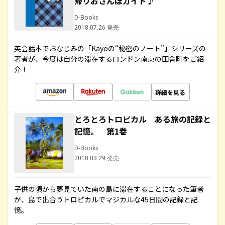
帰りおさんぽガイド♪
D-Books
2018.07.26 発売
英会話本でおなじみの「Kayoの“秘密のノート”」シリーズの
著者が、今度は自分の滞在するロンドン南東の田舎町をご紹
介！
詳細を見る
とろとろトロピカル ある旅の記録と
記憶。 第1巻
D-Books
2018.03.29 発売
子供の頃から夢見ていた南の島に滞在することになった筆者
が、島で出合うトロピカルでマジカルな45日間の記録と記
憶。