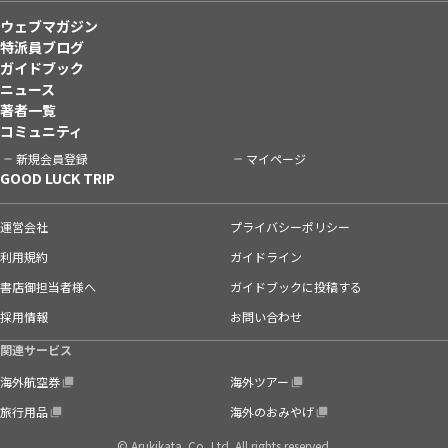
ウェブマガジン
特派員ブログ
ガイドブック
ニュース
著者一覧
コミュニティ
新規会員登録
マイページ
GOOD LUCK TRIP
運営会社
プライバシーポリシー
利用規約
ガイドライン
書店御担当者様へ
ガイドブックに投稿する
採用情報
お問い合わせ
関連サービス
海外航空券
海外ツアー
旅行用品
海外のおみやげ
© Arukikata. Co.,Ltd. All rights reserved.