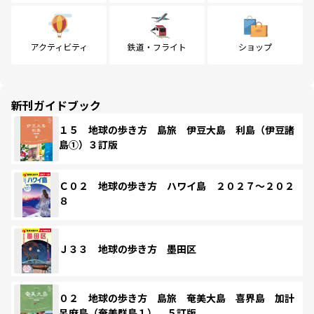
アクティビティ
鉄道・フライト
ショップ
新刊ガイドブック
１５ 地球の歩き方 島旅 伊豆大島 利島（伊豆諸
島①）３訂版
Ｃ０２ 地球の歩き方 ハワイ島 ２０２７～２０２
８
Ｊ３３ 地球の歩き方 墨田区
０２ 地球の歩き方 島旅 奄美大島 喜界島 加計
呂麻島（奄美群島１） ５訂版