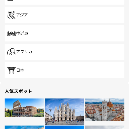
アジア
中近東
アフリカ
日本
人気スポット