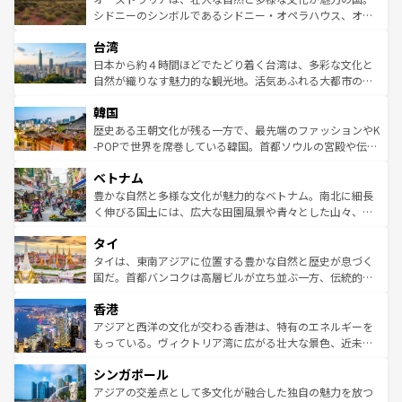
しみながら、その多様性と豊かな歴史を感じることができ
おすすめ。エメラルドグリーンに輝く海をはじめ、豊かな
シドニーのシンボルであるシドニー・オペラハウス、オー
るだろう。車でのロードトリップや列車の旅も、アメリカ
文化や歴史が息づいている。「アロハスピリット」と呼ば
ストラリア東海岸北部に広がる大サンゴ礁地帯グレートバ
ならではの贅沢な旅のスタイルだ。 なお、新着のアメリカ
台湾
れるおもてなしの心で訪れる人々を迎えてくれるハワイの
リアリーフや大陸中央部にそびえるウルル（エアーズロッ
情報は
コンテンツ一覧
を参照してほしい。
人々、おいしいローカルフードやハワイアンミュージッ
ク）、タスマニアの美しい原生林やケアンズの熱帯雨林な
日本から約４時間ほどでたどり着く台湾は、多彩な文化と
ク、伝統的なフラダンスなど、すべてがハワイの魅力を彩
ど、見どころがたくさん。また、カフェやワイン、オージ
自然が織りなす魅力的な観光地。活気あふれる大都市の台
っている。訪れるたびに新しい発見と感動が待っているハ
ービーフなどの食文化も豊かで、美味しいものであふれて
北やノスタルジックな町並みが人気な九份（ジォウフェ
ワイを、存分に味わってほしい。 なお、新着のハワイ情報
韓国
いる。アクティビティも充実しており、サーフィンやダイ
ン）、静ひつな山岳地帯である台湾東部など、都市の喧騒
は
コンテンツ一覧
を参照してほしい。
ビング、ハイキングなど、アウトドア好きにはたまらな
と山間の静けさが共存しており、訪れる人に新しい発見と
歴史ある王朝文化が残る一方で、最先端のファッションやK
い。オーストラリアの多彩な魅力を存分に味わいつくそ
驚きをもたらしてくれる。また、奥深い台湾の食文化も魅
-POPで世界を席巻している韓国。首都ソウルの宮殿や伝統
う。 なお、新着のオーストラリア情報は
コンテンツ一覧
を
力で、夜市などの屋台グルメから高級料理、ヘルシーで美
家屋が並ぶエリアでは韓国の歴史と文化に浸ることがで
参照してほしい。
ベトナム
容にもいいと評判のスイーツなど、バラエティ豊かな料理
き、地方に足を延ばせば四季折々の自然美を楽しむことが
が味わえる。 なお、新着の台湾情報は
コンテンツ一覧
を参
できる。そして、キムチや焼肉、絶品のストリートフード
豊かな自然と多様な文化が魅力的なベトナム。南北に細長
照してほしい。
まで、さまざまな韓国料理が待っている。夜には、韓国な
く伸びる国土には、広大な田園風景や青々とした山々、世
らではのナイトライフも堪能できる。あたたかいホスピタ
界遺産に登録された壮大な自然景観が点在し、都市部では
タイ
リティに包まれながら、韓国の多彩な魅力を心ゆくまで味
急速な発展と共に伝統が息づく。ハノイの古い町並みやホ
わってみてほしい。 なお、新着の韓国情報は
コンテンツ一
ーチミン市のフランス統治時代の建物も、独特の雰囲気を
タイは、東南アジアに位置する豊かな自然と歴史が息づく
覧
を参照してほしい。
醸し出している。また、バラエティの豊かさとおいしさで
国だ。首都バンコクは高層ビルが立ち並ぶ一方、伝統的な
世界中の食通を魅了してやまないベトナム料理も魅力のひ
寺院や市場がいたるところに点在し、古きよき文化と現代
香港
とつ。フォーやバインミー、ベトナムコーヒーなどは、ぜ
の活気が交差している。北部ではチェンマイなどの山岳地
ひ現地で味わいたい。どの地域を訪れてもあたたかい人々
帯で自然と触れ合い、南部ではプーケットやクラビの美し
アジアと西洋の文化が交わる香港は、特有のエネルギーを
が旅行者を迎えてくれるので、きっと忘れられない旅にな
いビーチでリゾート気分を楽しむことができる。タイ料理
もっている。ヴィクトリア湾に広がる壮大な景色、近未来
るはずだ。 なお、新着のベトナム情報は
コンテンツ一覧
を
は世界的に有名で、屋台から高級レストランまで味覚を刺
的なアートスポット、そして歴史と現代が融合した町並
参照してほしい。
シンガポール
激する。気候は一年中温暖で、どの季節にも異なる楽しみ
み、どこを訪れても感動するはず。観光スポットが密集し
が待っている。親しみやすいタイの人々、仏教を中心とし
ており、効率よく見どころを回れるのも魅力。息をのむよ
アジアの交差点として多文化が融合した独自の魅力を放つ