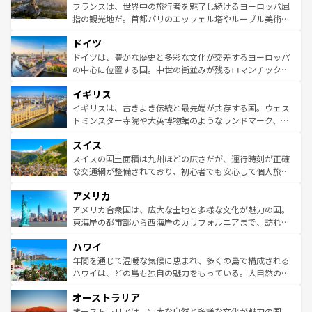
しい。
る。首都マドリードの洗練された雰囲気や、バルセロナの
フランスは、世界中の旅行者を魅了し続けるヨーロッパ屈
アートに溢れた街角から、地方では古代ローマ遺跡や中世
指の観光地だ。首都パリのエッフェル塔やルーブル美術館
の城塞都市、穏やかなビーチリゾートまで多彩な表情を見
といった象徴的なスポットから、田舎町の古風な美しさま
せる。地方によって風土や気候が異なるスペインはその個
ドイツ
で、幅広い魅力が詰まっている。華麗な宮殿、歴史的な大
性で訪れる人を魅了する。 なお、新着のスペイン情報は
コ
聖堂、美しいビーチ、そして豊かな自然が、訪れる者を心
ドイツは、豊かな歴史と多彩な文化が交差するヨーロッパ
ンテンツ一覧
を参照してほしい。
から魅了する。また、フランスは美食の国としても知ら
の中心に位置する国。中世の街並みが残るロマンチック街
れ、フランス料理はユネスコ無形文化遺産にも登録されて
道から、未来を先取りするようなモダンな都市まで多様な
イギリス
いる。シャンパンの発祥地であるランス、プロヴァンスの
顔を持つこの国は、どこを歩いても飽きることがない。ベ
香り高いラベンダー畑など、多彩な楽しみ方が可能だ。さ
ルリンの文化的活気、バイエルン州のアルプスの絶景、そ
イギリスは、古きよき伝統と最先端が共存する国。ウェス
らに、パリ以外の地域にも魅力が溢れており、どの街角に
してライン川沿いのワイン畑といった風景は必見。ビール
トミンスター寺院や大英博物館のようなランドマーク、歴
も豊かな歴史と文化が息づいている。パリ以外の個性あふ
とソーセージを味わいながら地元の人と過ごす楽しい時間
史ある大学都市、美しい丘陵地帯や牧歌的な風景など、エ
れる地方に足を運ぶとそれぞれで全く異なる文化を体験で
スイス
は、お酒好きな人にはぜひ体験してほしい。 なお、新着の
リアごとに異なる魅力がある。また、優雅なアフタヌーン
きるだろう。 なお、新着のフランス情報は
コンテンツ一覧
ドイツ情報は
コンテンツ一覧
を参照してほしい。
ティー、ビール好きにはたまらない英国パブ、サッカー観
スイスの国土面積は九州ほどの広さだが、運行時刻が正確
を参照してほしい。
戦など、本場だからこそできる体験も豊富。イギリスを旅
な交通網が整備されており、初心者でも安心して個人旅行
して楽しみつくそう。 なお、新着のイギリス情報は
コンテ
を楽しめる。日本同様に時刻表どおりの旅が可能だ。中世
アメリカ
ンツ一覧
を参照してほしい。
の建物がそのまま残る町や、スイスならではのユニークな
博物館もあり、アルプス観光だけでなく町歩きも満喫する
アメリカ合衆国は、広大な土地と多様な文化が魅力の国。
ことができる。国民の所得が高いため物価も高いが、旅行
東海岸の都市部から西海岸のカリフォルニアまで、訪れる
者向けの交通パス提供のサービスもあり、うまく活用すれ
場所ごとに異なる風景と体験が待っている。ニューヨーク
ハワイ
ば市内交通費無料で観光を楽しむこともできる。 なお、新
のような巨大都市は、観光、ショッピング、エンターテイ
着のスイス情報は
コンテンツ一覧
を参照してほしい。
ンメントが詰まった刺激的なスポットだ。一方、アメリカ
年間を通じて温暖な気候に恵まれ、多くの島で構成される
西部には大自然が広がり、グランドキャニオンやイエロー
ハワイは、どの島も独自の魅力をもっている。大自然の神
ストーン国立公園といった絶景が堪能できる。さらに、南
秘を感じたいなら、火山が生み出した壮大な景観を誇るハ
オーストラリア
部のニューオーリンズでは、音楽と美食が融合した独特の
ワイ島は見逃せない。また、定番の観光地といえばオアフ
文化が魅力。旅行者はアメリカの各地域で異なる魅力を楽
島だが、静かな自然を求めるならマウイ島やカウアイ島が
オーストラリアは、壮大な自然と多様な文化が魅力の国。