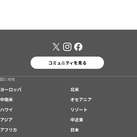
コミュニティを見る
国と地域
ヨーロッパ
北米
中南米
オセアニア
ハワイ
リゾート
アジア
中近東
アフリカ
日本