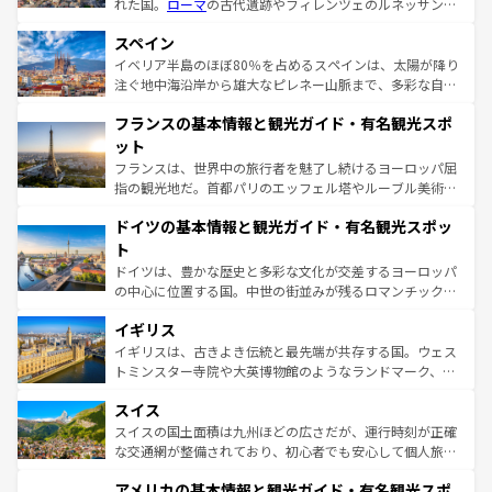
れた国。
ローマ
の古代遺跡やフィレンツェのルネッサンス
美術、ヴェネツィアの運河など、歴史あるスポットはもち
スペイン
ろん、トスカーナの美しい田園風景やアマルフィ海岸の絶
景など、自然景観も見逃せない。観光の合間には、本場の
イベリア半島のほぼ80％を占めるスペインは、太陽が降り
ピザやパスタなど、絶品のイタリア料理を堪能することも
注ぐ地中海沿岸から雄大なピレネー山脈まで、多彩な自然
できる。朝目覚めてから夜眠るまで、すべての瞬間を楽し
と文化が詰まったヨーロッパ屈指の旅行先だ。多様な地域
フランスの基本情報と観光ガイド・有名観光スポ
ませてくれるイタリアで、忘れられない旅をしてみよう！
文化が根付くこの国では、情熱的なフラメンコ、熱気あふ
なお、新着のイタリア情報は
コンテンツ一覧
を参照してほ
れる闘牛、そして美味しいタパスが生活の一部となってい
ット
しい。
る。首都マドリードの洗練された雰囲気や、バルセロナの
フランスは、世界中の旅行者を魅了し続けるヨーロッパ屈
アートに溢れた街角から、地方では古代ローマ遺跡や中世
指の観光地だ。首都パリのエッフェル塔やルーブル美術館
の城塞都市、穏やかなビーチリゾートまで多彩な表情を見
といった象徴的なスポットから、田舎町の古風な美しさま
せる。地方によって風土や気候が異なるスペインはその個
ドイツの基本情報と観光ガイド・有名観光スポッ
で、幅広い魅力が詰まっている。華麗な宮殿、歴史的な大
性で訪れる人を魅了する。 なお、新着のスペイン情報は
コ
聖堂、美しいビーチ、そして豊かな自然が、訪れる者を心
ト
ンテンツ一覧
を参照してほしい。
から魅了する。また、フランスは美食の国としても知ら
ドイツは、豊かな歴史と多彩な文化が交差するヨーロッパ
れ、フランス料理はユネスコ無形文化遺産にも登録されて
の中心に位置する国。中世の街並みが残るロマンチック街
いる。シャンパンの発祥地であるランス、プロヴァンスの
道から、未来を先取りするようなモダンな都市まで多様な
香り高いラベンダー畑など、多彩な楽しみ方が可能だ。さ
イギリス
顔を持つこの国は、どこを歩いても飽きることがない。ベ
らに、パリ以外の地域にも魅力が溢れており、どの街角に
ルリンの文化的活気、バイエルン州のアルプスの絶景、そ
イギリスは、古きよき伝統と最先端が共存する国。ウェス
も豊かな歴史と文化が息づいている。パリ以外の個性あふ
してライン川沿いのワイン畑といった風景は必見。ビール
トミンスター寺院や大英博物館のようなランドマーク、歴
れる地方に足を運ぶとそれぞれで全く異なる文化を体験で
とソーセージを味わいながら地元の人と過ごす楽しい時間
史ある大学都市、美しい丘陵地帯や牧歌的な風景など、エ
きるだろう。 なお、新着のフランス情報は
コンテンツ一覧
スイス
は、お酒好きな人にはぜひ体験してほしい。 なお、新着の
リアごとに異なる魅力がある。また、優雅なアフタヌーン
を参照してほしい。
ドイツ情報は
コンテンツ一覧
を参照してほしい。
ティー、ビール好きにはたまらない英国パブ、サッカー観
スイスの国土面積は九州ほどの広さだが、運行時刻が正確
戦など、本場だからこそできる体験も豊富。イギリスを旅
な交通網が整備されており、初心者でも安心して個人旅行
して楽しみつくそう。 なお、新着のイギリス情報は
コンテ
を楽しめる。日本同様に時刻表どおりの旅が可能だ。中世
アメリカの基本情報と観光ガイド・有名観光スポ
ンツ一覧
を参照してほしい。
の建物がそのまま残る町や、スイスならではのユニークな