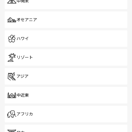
中南米
オセアニア
ハワイ
リゾート
アジア
中近東
アフリカ