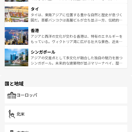
らではのナイトライフも堪能できる。あたたかいホスピタ
界遺産に登録された壮大な自然景観が点在し、都市部では
タイ
リティに包まれながら、韓国の多彩な魅力を心ゆくまで味
急速な発展と共に伝統が息づく。ハノイの古い町並みやホ
わってみてほしい。 なお、新着の韓国情報は
コンテンツ一
ーチミン市のフランス統治時代の建物も、独特の雰囲気を
タイは、東南アジアに位置する豊かな自然と歴史が息づく
覧
を参照してほしい。
醸し出している。また、バラエティの豊かさとおいしさで
国だ。首都バンコクは高層ビルが立ち並ぶ一方、伝統的な
世界中の食通を魅了してやまないベトナム料理も魅力のひ
寺院や市場がいたるところに点在し、古きよき文化と現代
香港
とつ。フォーやバインミー、ベトナムコーヒーなどは、ぜ
の活気が交差している。北部ではチェンマイなどの山岳地
ひ現地で味わいたい。どの地域を訪れてもあたたかい人々
帯で自然と触れ合い、南部ではプーケットやクラビの美し
アジアと西洋の文化が交わる香港は、特有のエネルギーを
が旅行者を迎えてくれるので、きっと忘れられない旅にな
いビーチでリゾート気分を楽しむことができる。タイ料理
もっている。ヴィクトリア湾に広がる壮大な景色、近未来
るはずだ。 なお、新着のベトナム情報は
コンテンツ一覧
を
は世界的に有名で、屋台から高級レストランまで味覚を刺
的なアートスポット、そして歴史と現代が融合した町並
参照してほしい。
シンガポール
激する。気候は一年中温暖で、どの季節にも異なる楽しみ
み、どこを訪れても感動するはず。観光スポットが密集し
が待っている。親しみやすいタイの人々、仏教を中心とし
ており、効率よく見どころを回れるのも魅力。息をのむよ
アジアの交差点として多文化が融合した独自の魅力を放つ
た文化、そして多様な観光資源が、訪れる旅人を魅了し続
うな絶景から文化的な体験まで、香港を存分に楽しみ尽く
シンガポール。未来的な建築物が並ぶマリーナベイ、歴史
ける。 なお、新着のタイ情報は
コンテンツ一覧
を参照して
そう。 なお、新着の香港情報は
コンテンツ一覧
を参照して
と伝統を感じられるエスニックタウン、多数の緑豊かな公
ほしい。
ほしい。
園や自然保護区など、自然が調和した近代的な景観と文化
の多様性あふれるカラフルな町は、どこを歩いても新しい
国と地域
発見がある。さらに、治安のよさや充実した公共交通機関
も、旅行者にとっては魅力的なポイント。グルメも豊富
で、ホーカーズは地元の風情を楽しめる外せないスポット
ヨーロッパ
だ。訪れる人を飽きさせないシンガポールで、多様な魅力
を体感しよう。 なお、新着のシンガポール情報は
コンテン
ツ一覧
を参照してほしい。
北米