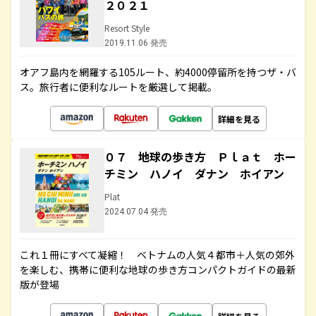
２０２１
Resort Style
2019.11.06 発売
オアフ島内を網羅する105ルート、約4000停留所を持つザ・バ
ス。旅行者に便利なルートを厳選して掲載。
詳細を見る
０７ 地球の歩き方 Ｐｌａｔ ホー
チミン ハノイ ダナン ホイアン
Plat
2024.07.04 発売
これ１冊にすべて凝縮！ ベトナムの人気４都市＋人気の郊外
を楽しむ、携帯に便利な地球の歩き方コンパクトガイドの最新
版が登場