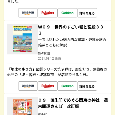
ました。
詳細を見る
Ｗ０９ 世界のすごい城と宮殿３３
３
一度は訪れたい魅力的な建築・史跡を旅の
雑学とともに解説
旅の図鑑
2021.08.12 発売
「地球の歩き方」図鑑シリーズ第９弾は、歴史好き、建築好き
必見の「城・宮殿・城塞都市」が堪能できる１冊。
詳細を見る
０９ 御朱印でめぐる関東の神社 週
末開運さんぽ 改訂版
御朱印