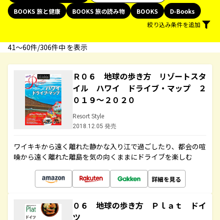
BOOKS 旅と健康
BOOKS 旅の読み物
BOOKS
D-Books
絞り込み条件を追加
41〜60件/306件中 を表示
Ｒ０６ 地球の歩き方 リゾートスタ
イル ハワイ ドライブ・マップ ２
０１９～２０２０
Resort Style
2018.12.05 発売
ワイキキから遠く離れた静かな入り江で過ごしたり、都会の喧
噪から遠く離れた離島を気の向くままにドライブを楽しむ
詳細を見る
０６ 地球の歩き方 Ｐｌａｔ ドイ
ツ