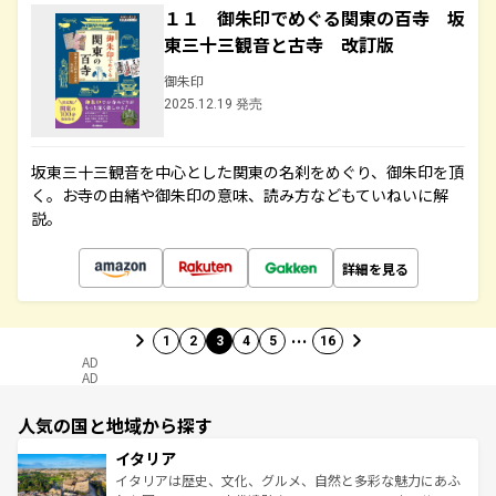
１１ 御朱印でめぐる関東の百寺 坂
東三十三観音と古寺 改訂版
御朱印
2025.12.19 発売
坂東三十三観音を中心とした関東の名刹をめぐり、御朱印を頂
く。お寺の由緒や御朱印の意味、読み方などもていねいに解
説。
詳細を見る
…
1
2
3
4
5
16
AD
AD
人気の国と地域から探す
イタリア
イタリアは歴史、文化、グルメ、自然と多彩な魅力にあふ