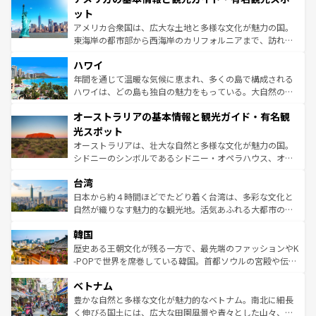
博物館もあり、アルプス観光だけでなく町歩きも満喫する
ット
ことができる。国民の所得が高いため物価も高いが、旅行
アメリカ合衆国は、広大な土地と多様な文化が魅力の国。
者向けの交通パス提供のサービスもあり、うまく活用すれ
東海岸の都市部から西海岸のカリフォルニアまで、訪れる
ば市内交通費無料で観光を楽しむこともできる。 なお、新
場所ごとに異なる風景と体験が待っている。ニューヨーク
着のスイス情報は
コンテンツ一覧
を参照してほしい。
ハワイ
のような巨大都市は、観光、ショッピング、エンターテイ
ンメントが詰まった刺激的なスポットだ。一方、アメリカ
年間を通じて温暖な気候に恵まれ、多くの島で構成される
西部には大自然が広がり、グランドキャニオンやイエロー
ハワイは、どの島も独自の魅力をもっている。大自然の神
ストーン国立公園といった絶景が堪能できる。さらに、南
秘を感じたいなら、火山が生み出した壮大な景観を誇るハ
オーストラリアの基本情報と観光ガイド・有名観
部のニューオーリンズでは、音楽と美食が融合した独特の
ワイ島は見逃せない。また、定番の観光地といえばオアフ
文化が魅力。旅行者はアメリカの各地域で異なる魅力を楽
島だが、静かな自然を求めるならマウイ島やカウアイ島が
光スポット
しみながら、その多様性と豊かな歴史を感じることができ
おすすめ。エメラルドグリーンに輝く海をはじめ、豊かな
オーストラリアは、壮大な自然と多様な文化が魅力の国。
るだろう。車でのロードトリップや列車の旅も、アメリカ
文化や歴史が息づいている。「アロハスピリット」と呼ば
シドニーのシンボルであるシドニー・オペラハウス、オー
ならではの贅沢な旅のスタイルだ。 なお、新着のアメリカ
れるおもてなしの心で訪れる人々を迎えてくれるハワイの
ストラリア東海岸北部に広がる大サンゴ礁地帯グレートバ
情報は
コンテンツ一覧
を参照してほしい。
人々、おいしいローカルフードやハワイアンミュージッ
台湾
リアリーフや大陸中央部にそびえるウルル（エアーズロッ
ク、伝統的なフラダンスなど、すべてがハワイの魅力を彩
ク）、タスマニアの美しい原生林やケアンズの熱帯雨林な
日本から約４時間ほどでたどり着く台湾は、多彩な文化と
っている。訪れるたびに新しい発見と感動が待っているハ
ど、見どころがたくさん。また、カフェやワイン、オージ
自然が織りなす魅力的な観光地。活気あふれる大都市の台
ワイを、存分に味わってほしい。 なお、新着のハワイ情報
ービーフなどの食文化も豊かで、美味しいものであふれて
北やノスタルジックな町並みが人気な九份（ジォウフェ
は
コンテンツ一覧
を参照してほしい。
韓国
いる。アクティビティも充実しており、サーフィンやダイ
ン）、静ひつな山岳地帯である台湾東部など、都市の喧騒
ビング、ハイキングなど、アウトドア好きにはたまらな
と山間の静けさが共存しており、訪れる人に新しい発見と
歴史ある王朝文化が残る一方で、最先端のファッションやK
い。オーストラリアの多彩な魅力を存分に味わいつくそ
驚きをもたらしてくれる。また、奥深い台湾の食文化も魅
-POPで世界を席巻している韓国。首都ソウルの宮殿や伝統
う。 なお、新着のオーストラリア情報は
コンテンツ一覧
を
力で、夜市などの屋台グルメから高級料理、ヘルシーで美
家屋が並ぶエリアでは韓国の歴史と文化に浸ることがで
参照してほしい。
ベトナム
容にもいいと評判のスイーツなど、バラエティ豊かな料理
き、地方に足を延ばせば四季折々の自然美を楽しむことが
が味わえる。 なお、新着の台湾情報は
コンテンツ一覧
を参
できる。そして、キムチや焼肉、絶品のストリートフード
豊かな自然と多様な文化が魅力的なベトナム。南北に細長
照してほしい。
まで、さまざまな韓国料理が待っている。夜には、韓国な
く伸びる国土には、広大な田園風景や青々とした山々、世