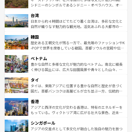
しみながら、その多様性と豊かな歴史を感じることができ
おすすめ。エメラルドグリーンに輝く海をはじめ、豊かな
シドニーのシンボルであるシドニー・オペラハウス、オー
るだろう。車でのロードトリップや列車の旅も、アメリカ
文化や歴史が息づいている。「アロハスピリット」と呼ば
ストラリア東海岸北部に広がる大サンゴ礁地帯グレートバ
ならではの贅沢な旅のスタイルだ。 なお、新着のアメリカ
台湾
れるおもてなしの心で訪れる人々を迎えてくれるハワイの
リアリーフや大陸中央部にそびえるウルル（エアーズロッ
情報は
コンテンツ一覧
を参照してほしい。
人々、おいしいローカルフードやハワイアンミュージッ
ク）、タスマニアの美しい原生林やケアンズの熱帯雨林な
日本から約４時間ほどでたどり着く台湾は、多彩な文化と
ク、伝統的なフラダンスなど、すべてがハワイの魅力を彩
ど、見どころがたくさん。また、カフェやワイン、オージ
自然が織りなす魅力的な観光地。活気あふれる大都市の台
っている。訪れるたびに新しい発見と感動が待っているハ
ービーフなどの食文化も豊かで、美味しいものであふれて
北やノスタルジックな町並みが人気な九份（ジォウフェ
ワイを、存分に味わってほしい。 なお、新着のハワイ情報
韓国
いる。アクティビティも充実しており、サーフィンやダイ
ン）、静ひつな山岳地帯である台湾東部など、都市の喧騒
は
コンテンツ一覧
を参照してほしい。
ビング、ハイキングなど、アウトドア好きにはたまらな
と山間の静けさが共存しており、訪れる人に新しい発見と
歴史ある王朝文化が残る一方で、最先端のファッションやK
い。オーストラリアの多彩な魅力を存分に味わいつくそ
驚きをもたらしてくれる。また、奥深い台湾の食文化も魅
-POPで世界を席巻している韓国。首都ソウルの宮殿や伝統
う。 なお、新着のオーストラリア情報は
コンテンツ一覧
を
力で、夜市などの屋台グルメから高級料理、ヘルシーで美
家屋が並ぶエリアでは韓国の歴史と文化に浸ることがで
参照してほしい。
ベトナム
容にもいいと評判のスイーツなど、バラエティ豊かな料理
き、地方に足を延ばせば四季折々の自然美を楽しむことが
が味わえる。 なお、新着の台湾情報は
コンテンツ一覧
を参
できる。そして、キムチや焼肉、絶品のストリートフード
豊かな自然と多様な文化が魅力的なベトナム。南北に細長
照してほしい。
まで、さまざまな韓国料理が待っている。夜には、韓国な
く伸びる国土には、広大な田園風景や青々とした山々、世
らではのナイトライフも堪能できる。あたたかいホスピタ
界遺産に登録された壮大な自然景観が点在し、都市部では
タイ
リティに包まれながら、韓国の多彩な魅力を心ゆくまで味
急速な発展と共に伝統が息づく。ハノイの古い町並みやホ
わってみてほしい。 なお、新着の韓国情報は
コンテンツ一
ーチミン市のフランス統治時代の建物も、独特の雰囲気を
タイは、東南アジアに位置する豊かな自然と歴史が息づく
覧
を参照してほしい。
醸し出している。また、バラエティの豊かさとおいしさで
国だ。首都バンコクは高層ビルが立ち並ぶ一方、伝統的な
世界中の食通を魅了してやまないベトナム料理も魅力のひ
寺院や市場がいたるところに点在し、古きよき文化と現代
香港
とつ。フォーやバインミー、ベトナムコーヒーなどは、ぜ
の活気が交差している。北部ではチェンマイなどの山岳地
ひ現地で味わいたい。どの地域を訪れてもあたたかい人々
帯で自然と触れ合い、南部ではプーケットやクラビの美し
アジアと西洋の文化が交わる香港は、特有のエネルギーを
が旅行者を迎えてくれるので、きっと忘れられない旅にな
いビーチでリゾート気分を楽しむことができる。タイ料理
もっている。ヴィクトリア湾に広がる壮大な景色、近未来
るはずだ。 なお、新着のベトナム情報は
コンテンツ一覧
を
は世界的に有名で、屋台から高級レストランまで味覚を刺
的なアートスポット、そして歴史と現代が融合した町並
参照してほしい。
シンガポール
激する。気候は一年中温暖で、どの季節にも異なる楽しみ
み、どこを訪れても感動するはず。観光スポットが密集し
が待っている。親しみやすいタイの人々、仏教を中心とし
ており、効率よく見どころを回れるのも魅力。息をのむよ
アジアの交差点として多文化が融合した独自の魅力を放つ