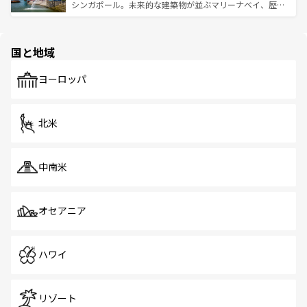
た文化、そして多様な観光資源が、訪れる旅人を魅了し続
うな絶景から文化的な体験まで、香港を存分に楽しみ尽く
シンガポール。未来的な建築物が並ぶマリーナベイ、歴史
ける。 なお、新着のタイ情報は
コンテンツ一覧
を参照して
そう。 なお、新着の香港情報は
コンテンツ一覧
を参照して
と伝統を感じられるエスニックタウン、多数の緑豊かな公
ほしい。
ほしい。
園や自然保護区など、自然が調和した近代的な景観と文化
の多様性あふれるカラフルな町は、どこを歩いても新しい
国と地域
発見がある。さらに、治安のよさや充実した公共交通機関
も、旅行者にとっては魅力的なポイント。グルメも豊富
で、ホーカーズは地元の風情を楽しめる外せないスポット
ヨーロッパ
だ。訪れる人を飽きさせないシンガポールで、多様な魅力
を体感しよう。 なお、新着のシンガポール情報は
コンテン
ツ一覧
を参照してほしい。
北米
中南米
オセアニア
ハワイ
リゾート