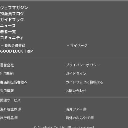
ウェブマガジン
特派員ブログ
ガイドブック
ニュース
著者一覧
コミュニティ
新規会員登録
マイページ
GOOD LUCK TRIP
運営会社
プライバシーポリシー
利用規約
ガイドライン
書店御担当者様へ
ガイドブックに投稿する
採用情報
お問い合わせ
関連サービス
海外航空券
海外ツアー
旅行用品
海外のおみやげ
© Arukikata. Co.,Ltd. All rights reserved.