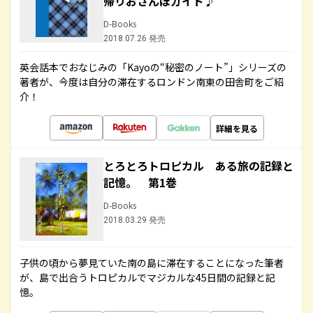
帰りおさんぽガイド♪
D-Books
2018.07.26 発売
英会話本でおなじみの「Kayoの“秘密のノート”」シリーズの
著者が、今度は自分の滞在するロンドン南東の田舎町をご紹
介！
詳細を見る
とろとろトロピカル ある旅の記録と
記憶。 第1巻
D-Books
2018.03.29 発売
子供の頃から夢見ていた南の島に滞在することになった筆者
が、島で出合うトロピカルでマジカルな45日間の記録と記
憶。