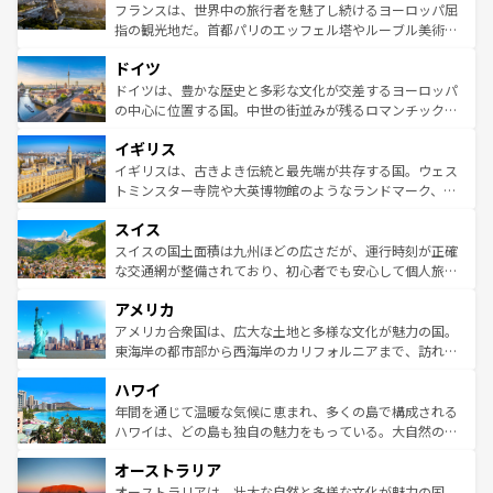
しい。
る。首都マドリードの洗練された雰囲気や、バルセロナの
フランスは、世界中の旅行者を魅了し続けるヨーロッパ屈
アートに溢れた街角から、地方では古代ローマ遺跡や中世
指の観光地だ。首都パリのエッフェル塔やルーブル美術館
の城塞都市、穏やかなビーチリゾートまで多彩な表情を見
といった象徴的なスポットから、田舎町の古風な美しさま
せる。地方によって風土や気候が異なるスペインはその個
ドイツ
で、幅広い魅力が詰まっている。華麗な宮殿、歴史的な大
性で訪れる人を魅了する。 なお、新着のスペイン情報は
コ
聖堂、美しいビーチ、そして豊かな自然が、訪れる者を心
ドイツは、豊かな歴史と多彩な文化が交差するヨーロッパ
ンテンツ一覧
を参照してほしい。
から魅了する。また、フランスは美食の国としても知ら
の中心に位置する国。中世の街並みが残るロマンチック街
れ、フランス料理はユネスコ無形文化遺産にも登録されて
道から、未来を先取りするようなモダンな都市まで多様な
イギリス
いる。シャンパンの発祥地であるランス、プロヴァンスの
顔を持つこの国は、どこを歩いても飽きることがない。ベ
香り高いラベンダー畑など、多彩な楽しみ方が可能だ。さ
ルリンの文化的活気、バイエルン州のアルプスの絶景、そ
イギリスは、古きよき伝統と最先端が共存する国。ウェス
らに、パリ以外の地域にも魅力が溢れており、どの街角に
してライン川沿いのワイン畑といった風景は必見。ビール
トミンスター寺院や大英博物館のようなランドマーク、歴
も豊かな歴史と文化が息づいている。パリ以外の個性あふ
とソーセージを味わいながら地元の人と過ごす楽しい時間
史ある大学都市、美しい丘陵地帯や牧歌的な風景など、エ
れる地方に足を運ぶとそれぞれで全く異なる文化を体験で
スイス
は、お酒好きな人にはぜひ体験してほしい。 なお、新着の
リアごとに異なる魅力がある。また、優雅なアフタヌーン
きるだろう。 なお、新着のフランス情報は
コンテンツ一覧
ドイツ情報は
コンテンツ一覧
を参照してほしい。
ティー、ビール好きにはたまらない英国パブ、サッカー観
スイスの国土面積は九州ほどの広さだが、運行時刻が正確
を参照してほしい。
戦など、本場だからこそできる体験も豊富。イギリスを旅
な交通網が整備されており、初心者でも安心して個人旅行
して楽しみつくそう。 なお、新着のイギリス情報は
コンテ
を楽しめる。日本同様に時刻表どおりの旅が可能だ。中世
アメリカ
ンツ一覧
を参照してほしい。
の建物がそのまま残る町や、スイスならではのユニークな
博物館もあり、アルプス観光だけでなく町歩きも満喫する
アメリカ合衆国は、広大な土地と多様な文化が魅力の国。
ことができる。国民の所得が高いため物価も高いが、旅行
東海岸の都市部から西海岸のカリフォルニアまで、訪れる
者向けの交通パス提供のサービスもあり、うまく活用すれ
場所ごとに異なる風景と体験が待っている。ニューヨーク
ハワイ
ば市内交通費無料で観光を楽しむこともできる。 なお、新
のような巨大都市は、観光、ショッピング、エンターテイ
着のスイス情報は
コンテンツ一覧
を参照してほしい。
ンメントが詰まった刺激的なスポットだ。一方、アメリカ
年間を通じて温暖な気候に恵まれ、多くの島で構成される
西部には大自然が広がり、グランドキャニオンやイエロー
ハワイは、どの島も独自の魅力をもっている。大自然の神
ストーン国立公園といった絶景が堪能できる。さらに、南
秘を感じたいなら、火山が生み出した壮大な景観を誇るハ
オーストラリア
部のニューオーリンズでは、音楽と美食が融合した独特の
ワイ島は見逃せない。また、定番の観光地といえばオアフ
文化が魅力。旅行者はアメリカの各地域で異なる魅力を楽
島だが、静かな自然を求めるならマウイ島やカウアイ島が
オーストラリアは、壮大な自然と多様な文化が魅力の国。