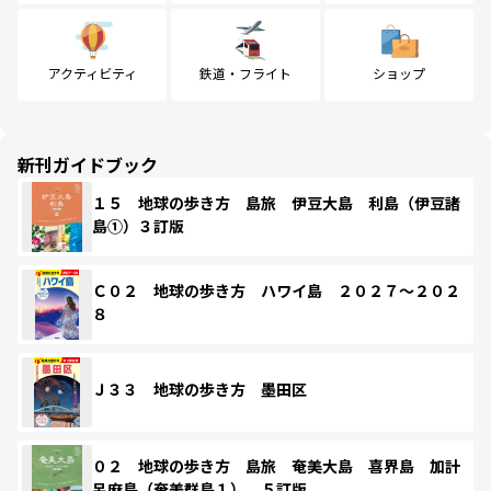
アクティビティ
鉄道・フライト
ショップ
新刊ガイドブック
１５ 地球の歩き方 島旅 伊豆大島 利島（伊豆諸
島①）３訂版
Ｃ０２ 地球の歩き方 ハワイ島 ２０２７～２０２
８
Ｊ３３ 地球の歩き方 墨田区
０２ 地球の歩き方 島旅 奄美大島 喜界島 加計
呂麻島（奄美群島１） ５訂版