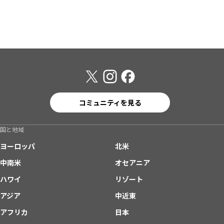
コミュニティを見る
国と地域
ヨーロッパ
北米
中南米
オセアニア
ハワイ
リゾート
アジア
中近東
アフリカ
日本