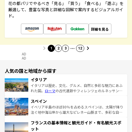
花の都パリでやるべき「見る」「買う」「食べる」「遊ぶ」を
厳選して、豊富な写真と詳細な図解で案内するビジュアルガイ
ド。
詳細を見る
…
1
2
3
12
AD
AD
人気の国と地域から探す
イタリア
イタリアは歴史、文化、グルメ、自然と多彩な魅力にあふ
れた国。
ローマ
の古代遺跡やフィレンツェのルネッサンス
美術、ヴェネツィアの運河など、歴史あるスポットはもち
スペイン
ろん、トスカーナの美しい田園風景やアマルフィ海岸の絶
景など、自然景観も見逃せない。観光の合間には、本場の
イベリア半島のほぼ80％を占めるスペインは、太陽が降り
ピザやパスタなど、絶品のイタリア料理を堪能することも
注ぐ地中海沿岸から雄大なピレネー山脈まで、多彩な自然
できる。朝目覚めてから夜眠るまで、すべての瞬間を楽し
と文化が詰まったヨーロッパ屈指の旅行先だ。多様な地域
フランスの基本情報と観光ガイド・有名観光スポ
ませてくれるイタリアで、忘れられない旅をしてみよう！
文化が根付くこの国では、情熱的なフラメンコ、熱気あふ
なお、新着のイタリア情報は
コンテンツ一覧
を参照してほ
れる闘牛、そして美味しいタパスが生活の一部となってい
ット