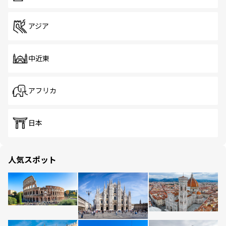
アジア
中近東
アフリカ
日本
人気スポット