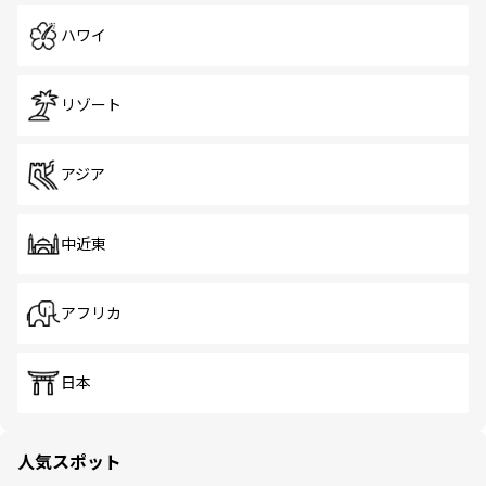
ハワイ
リゾート
アジア
中近東
アフリカ
日本
人気スポット