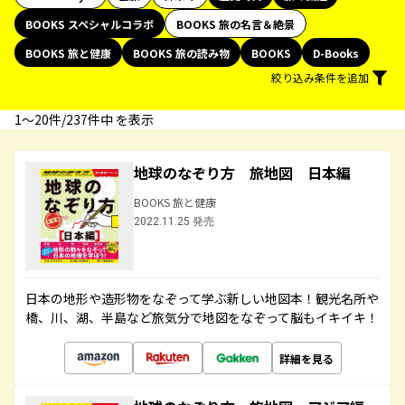
BOOKS スペシャルコラボ
BOOKS 旅の名言＆絶景
BOOKS 旅と健康
BOOKS 旅の読み物
BOOKS
D-Books
絞り込み条件を追加
1〜20件/237件中 を表示
地球のなぞり方 旅地図 日本編
BOOKS 旅と健康
2022.11.25 発売
日本の地形や造形物をなぞって学ぶ新しい地図本！観光名所や
橋、川、湖、半島など旅気分で地図をなぞって脳もイキイキ！
詳細を見る