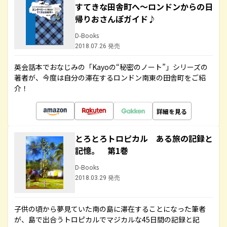
すてきな田舎町へ～ロンドンからの日
帰りおさんぽガイド♪
D-Books
2018.07.26 発売
英会話本でおなじみの「Kayoの“秘密のノート”」シリーズの
著者が、今度は自分の滞在するロンドン南東の田舎町をご紹
介！
詳細を見る
とろとろトロピカル ある旅の記録と
記憶。 第1巻
D-Books
2018.03.29 発売
子供の頃から夢見ていた南の島に滞在することになった筆者
が、島で出合うトロピカルでマジカルな45日間の記録と記