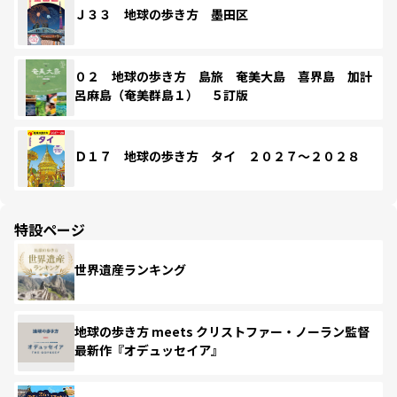
Ｊ３３ 地球の歩き方 墨田区
０２ 地球の歩き方 島旅 奄美大島 喜界島 加計
呂麻島（奄美群島１） ５訂版
Ｄ１７ 地球の歩き方 タイ ２０２７～２０２８
特設ページ
世界遺産ランキング
地球の歩き方 meets クリストファー・ノーラン監督
最新作『オデュッセイア』