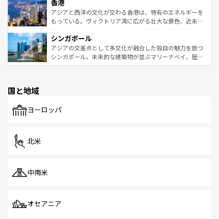
香港
とつ。フォーやバインミー、ベトナムコーヒーなどは、ぜ
の活気が交差している。北部ではチェンマイなどの山岳地
ひ現地で味わいたい。どの地域を訪れてもあたたかい人々
帯で自然と触れ合い、南部ではプーケットやクラビの美し
アジアと西洋の文化が交わる香港は、特有のエネルギーを
が旅行者を迎えてくれるので、きっと忘れられない旅にな
いビーチでリゾート気分を楽しむことができる。タイ料理
もっている。ヴィクトリア湾に広がる壮大な景色、近未来
るはずだ。 なお、新着のベトナム情報は
コンテンツ一覧
を
は世界的に有名で、屋台から高級レストランまで味覚を刺
的なアートスポット、そして歴史と現代が融合した町並
参照してほしい。
シンガポール
激する。気候は一年中温暖で、どの季節にも異なる楽しみ
み、どこを訪れても感動するはず。観光スポットが密集し
が待っている。親しみやすいタイの人々、仏教を中心とし
ており、効率よく見どころを回れるのも魅力。息をのむよ
アジアの交差点として多文化が融合した独自の魅力を放つ
た文化、そして多様な観光資源が、訪れる旅人を魅了し続
うな絶景から文化的な体験まで、香港を存分に楽しみ尽く
シンガポール。未来的な建築物が並ぶマリーナベイ、歴史
ける。 なお、新着のタイ情報は
コンテンツ一覧
を参照して
そう。 なお、新着の香港情報は
コンテンツ一覧
を参照して
と伝統を感じられるエスニックタウン、多数の緑豊かな公
ほしい。
ほしい。
園や自然保護区など、自然が調和した近代的な景観と文化
の多様性あふれるカラフルな町は、どこを歩いても新しい
国と地域
発見がある。さらに、治安のよさや充実した公共交通機関
も、旅行者にとっては魅力的なポイント。グルメも豊富
で、ホーカーズは地元の風情を楽しめる外せないスポット
ヨーロッパ
だ。訪れる人を飽きさせないシンガポールで、多様な魅力
を体感しよう。 なお、新着のシンガポール情報は
コンテン
ツ一覧
を参照してほしい。
北米
中南米
オセアニア