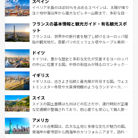
スペイン
ろん、トスカーナの美しい田園風景やアマルフィ海岸の絶
景など、自然景観も見逃せない。観光の合間には、本場の
イベリア半島のほぼ80％を占めるスペインは、太陽が降り
ピザやパスタなど、絶品のイタリア料理を堪能することも
注ぐ地中海沿岸から雄大なピレネー山脈まで、多彩な自然
できる。朝目覚めてから夜眠るまで、すべての瞬間を楽し
と文化が詰まったヨーロッパ屈指の旅行先だ。多様な地域
フランスの基本情報と観光ガイド・有名観光スポ
ませてくれるイタリアで、忘れられない旅をしてみよう！
文化が根付くこの国では、情熱的なフラメンコ、熱気あふ
なお、新着のイタリア情報は
コンテンツ一覧
を参照してほ
れる闘牛、そして美味しいタパスが生活の一部となってい
ット
しい。
る。首都マドリードの洗練された雰囲気や、バルセロナの
フランスは、世界中の旅行者を魅了し続けるヨーロッパ屈
アートに溢れた街角から、地方では古代ローマ遺跡や中世
指の観光地だ。首都パリのエッフェル塔やルーブル美術館
の城塞都市、穏やかなビーチリゾートまで多彩な表情を見
といった象徴的なスポットから、田舎町の古風な美しさま
せる。地方によって風土や気候が異なるスペインはその個
ドイツ
で、幅広い魅力が詰まっている。華麗な宮殿、歴史的な大
性で訪れる人を魅了する。 なお、新着のスペイン情報は
コ
聖堂、美しいビーチ、そして豊かな自然が、訪れる者を心
ドイツは、豊かな歴史と多彩な文化が交差するヨーロッパ
ンテンツ一覧
を参照してほしい。
から魅了する。また、フランスは美食の国としても知ら
の中心に位置する国。中世の街並みが残るロマンチック街
れ、フランス料理はユネスコ無形文化遺産にも登録されて
道から、未来を先取りするようなモダンな都市まで多様な
イギリス
いる。シャンパンの発祥地であるランス、プロヴァンスの
顔を持つこの国は、どこを歩いても飽きることがない。ベ
香り高いラベンダー畑など、多彩な楽しみ方が可能だ。さ
ルリンの文化的活気、バイエルン州のアルプスの絶景、そ
イギリスは、古きよき伝統と最先端が共存する国。ウェス
らに、パリ以外の地域にも魅力が溢れており、どの街角に
してライン川沿いのワイン畑といった風景は必見。ビール
トミンスター寺院や大英博物館のようなランドマーク、歴
も豊かな歴史と文化が息づいている。パリ以外の個性あふ
とソーセージを味わいながら地元の人と過ごす楽しい時間
史ある大学都市、美しい丘陵地帯や牧歌的な風景など、エ
れる地方に足を運ぶとそれぞれで全く異なる文化を体験で
スイス
は、お酒好きな人にはぜひ体験してほしい。 なお、新着の
リアごとに異なる魅力がある。また、優雅なアフタヌーン
きるだろう。 なお、新着のフランス情報は
コンテンツ一覧
ドイツ情報は
コンテンツ一覧
を参照してほしい。
ティー、ビール好きにはたまらない英国パブ、サッカー観
スイスの国土面積は九州ほどの広さだが、運行時刻が正確
を参照してほしい。
戦など、本場だからこそできる体験も豊富。イギリスを旅
な交通網が整備されており、初心者でも安心して個人旅行
して楽しみつくそう。 なお、新着のイギリス情報は
コンテ
を楽しめる。日本同様に時刻表どおりの旅が可能だ。中世
アメリカ
ンツ一覧
を参照してほしい。
の建物がそのまま残る町や、スイスならではのユニークな
博物館もあり、アルプス観光だけでなく町歩きも満喫する
アメリカ合衆国は、広大な土地と多様な文化が魅力の国。
ことができる。国民の所得が高いため物価も高いが、旅行
東海岸の都市部から西海岸のカリフォルニアまで、訪れる
者向けの交通パス提供のサービスもあり、うまく活用すれ
場所ごとに異なる風景と体験が待っている。ニューヨーク