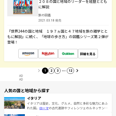
２０８の国と地域のリーダーを経歴ととも
に解説
旅の図鑑
2021.03.18 発売
『世界244の国と地域 １９７ヵ国と４７地域を旅の雑学とと
もに解説』に続く、「地球の歩き方」の図鑑シリーズ第２弾が
登場！
詳細を見る
…
1
2
3
12
AD
AD
人気の国と地域から探す
イタリア
イタリアは歴史、文化、グルメ、自然と多彩な魅力にあふ
れた国。
ローマ
の古代遺跡やフィレンツェのルネッサンス
美術、ヴェネツィアの運河など、歴史あるスポットはもち