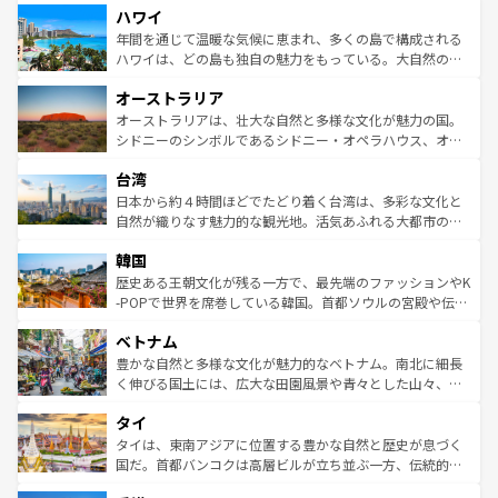
ハワイ
ば市内交通費無料で観光を楽しむこともできる。 なお、新
のような巨大都市は、観光、ショッピング、エンターテイ
着のスイス情報は
コンテンツ一覧
を参照してほしい。
ンメントが詰まった刺激的なスポットだ。一方、アメリカ
年間を通じて温暖な気候に恵まれ、多くの島で構成される
西部には大自然が広がり、グランドキャニオンやイエロー
ハワイは、どの島も独自の魅力をもっている。大自然の神
ストーン国立公園といった絶景が堪能できる。さらに、南
秘を感じたいなら、火山が生み出した壮大な景観を誇るハ
オーストラリア
部のニューオーリンズでは、音楽と美食が融合した独特の
ワイ島は見逃せない。また、定番の観光地といえばオアフ
文化が魅力。旅行者はアメリカの各地域で異なる魅力を楽
島だが、静かな自然を求めるならマウイ島やカウアイ島が
オーストラリアは、壮大な自然と多様な文化が魅力の国。
しみながら、その多様性と豊かな歴史を感じることができ
おすすめ。エメラルドグリーンに輝く海をはじめ、豊かな
シドニーのシンボルであるシドニー・オペラハウス、オー
るだろう。車でのロードトリップや列車の旅も、アメリカ
文化や歴史が息づいている。「アロハスピリット」と呼ば
ストラリア東海岸北部に広がる大サンゴ礁地帯グレートバ
ならではの贅沢な旅のスタイルだ。 なお、新着のアメリカ
台湾
れるおもてなしの心で訪れる人々を迎えてくれるハワイの
リアリーフや大陸中央部にそびえるウルル（エアーズロッ
情報は
コンテンツ一覧
を参照してほしい。
人々、おいしいローカルフードやハワイアンミュージッ
ク）、タスマニアの美しい原生林やケアンズの熱帯雨林な
日本から約４時間ほどでたどり着く台湾は、多彩な文化と
ク、伝統的なフラダンスなど、すべてがハワイの魅力を彩
ど、見どころがたくさん。また、カフェやワイン、オージ
自然が織りなす魅力的な観光地。活気あふれる大都市の台
っている。訪れるたびに新しい発見と感動が待っているハ
ービーフなどの食文化も豊かで、美味しいものであふれて
北やノスタルジックな町並みが人気な九份（ジォウフェ
ワイを、存分に味わってほしい。 なお、新着のハワイ情報
韓国
いる。アクティビティも充実しており、サーフィンやダイ
ン）、静ひつな山岳地帯である台湾東部など、都市の喧騒
は
コンテンツ一覧
を参照してほしい。
ビング、ハイキングなど、アウトドア好きにはたまらな
と山間の静けさが共存しており、訪れる人に新しい発見と
歴史ある王朝文化が残る一方で、最先端のファッションやK
い。オーストラリアの多彩な魅力を存分に味わいつくそ
驚きをもたらしてくれる。また、奥深い台湾の食文化も魅
-POPで世界を席巻している韓国。首都ソウルの宮殿や伝統
う。 なお、新着のオーストラリア情報は
コンテンツ一覧
を
力で、夜市などの屋台グルメから高級料理、ヘルシーで美
家屋が並ぶエリアでは韓国の歴史と文化に浸ることがで
参照してほしい。
ベトナム
容にもいいと評判のスイーツなど、バラエティ豊かな料理
き、地方に足を延ばせば四季折々の自然美を楽しむことが
が味わえる。 なお、新着の台湾情報は
コンテンツ一覧
を参
できる。そして、キムチや焼肉、絶品のストリートフード
豊かな自然と多様な文化が魅力的なベトナム。南北に細長
照してほしい。
まで、さまざまな韓国料理が待っている。夜には、韓国な
く伸びる国土には、広大な田園風景や青々とした山々、世
らではのナイトライフも堪能できる。あたたかいホスピタ
界遺産に登録された壮大な自然景観が点在し、都市部では
タイ
リティに包まれながら、韓国の多彩な魅力を心ゆくまで味
急速な発展と共に伝統が息づく。ハノイの古い町並みやホ
わってみてほしい。 なお、新着の韓国情報は
コンテンツ一
ーチミン市のフランス統治時代の建物も、独特の雰囲気を
タイは、東南アジアに位置する豊かな自然と歴史が息づく
覧
を参照してほしい。
醸し出している。また、バラエティの豊かさとおいしさで
国だ。首都バンコクは高層ビルが立ち並ぶ一方、伝統的な
世界中の食通を魅了してやまないベトナム料理も魅力のひ
寺院や市場がいたるところに点在し、古きよき文化と現代