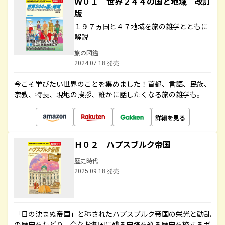
Ｗ０１ 世界２４４の国と地域 改訂
版
１９７ヵ国と４７地域を旅の雑学とともに
解説
旅の図鑑
2024.07.18 発売
今こそ学びたい世界のことを集めました！首都、言語、民族、
宗教、特長、現地の挨拶、誰かに話したくなる旅の雑学も。
詳細を見る
Ｈ０２ ハプスブルク帝国
歴史時代
2025.09.18 発売
「日の沈まぬ帝国」と称されたハプスブルク帝国の栄光と動乱
の歴史をたどり、今なお各国に残る史跡を巡る歴史を旅するガ