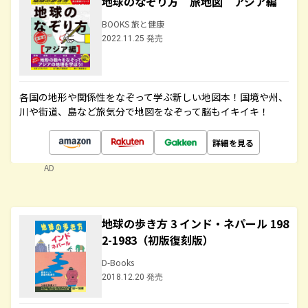
地球のなぞり方 旅地図 アジア編
BOOKS 旅と健康
2022.11.25 発売
各国の地形や関係性をなぞって学ぶ新しい地図本！国境や州、
川や街道、島など旅気分で地図をなぞって脳もイキイキ！
詳細を見る
AD
地球の歩き方 3 インド・ネパール 198
2-1983（初版復刻版）
D-Books
2018.12.20 発売